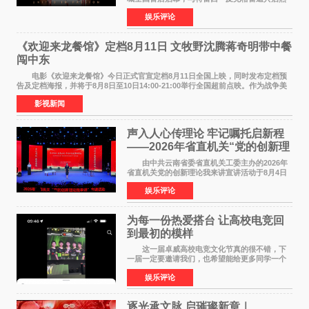
爱 2026 年7 月21 日，
娱乐评论
NBAUNITEDBYJACK&JONES 全国首店，于郑
州正弘城正式启幕。NBA 传奇球星
《欢迎来龙餐馆》定档8月11日 文牧野沈腾蒋奇明带中餐
闯中东
电影《欢迎来龙餐馆》今日正式官宣定档8月11日全国上映，同时发布定档预
告及定档海报，并将于8月8日至10日14:00-21:00举行全国超前点映。作为战争美
食大片，影片讲述的是中国厨师徐福（沈腾
影视新闻
声入人心传理论 牢记嘱托启新程
——2026年省直机关“党的创新理
论我来讲”宣讲活动圆满落幕
由中共云南省委省直机关工委主办的2026年
省直机关党的创新理论我来讲宣讲活动于8月4日
至5日在昆明举办。活动以 "牢记嘱托 感恩奋进
娱乐评论
开创云南发展新局面 "为主题，坚持以新时代中国
特色社会主义
为每一份热爱搭台 让高校电竞回
到最初的模样
这一届卓威高校电竞文化节真的很不错，下
一届一定要邀请我们，也希望能给更多同学一个
来到现场的机会。 2026卓威高校电竞文化节
娱乐评论
已经落下帷幕，在活动结束后，仍有不少高校电
竞社负责人和现
逐光承文脉 启璀璨新章｜