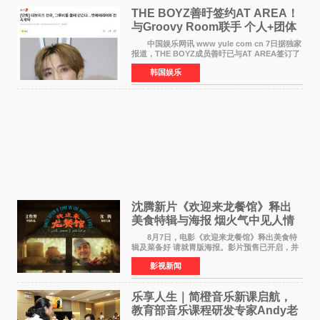
THE BOYZ善旴签约AT AREA！
与Groovy Room联手 个人+团体
活动并行
中国娱乐网讯 www yule com cn 7日据独家
报道，THE BOYZ成员善旴已与AT AREA签订了
专属合约。AT AREA是由知名制作人组合
韩国娱乐
Groovy Room创立的hip-hop厂牌，旗下拥有多
位实力派音乐人，在韩
沈腾新片《欢迎来龙餐馆》释出
美食特辑与海报 烟火气中见人情
温暖
8月7日，电影《欢迎来龙餐馆》释出美食特
辑及菜备好 请就胃版海报。影片预售已开启，并
将于8月8日至10日14:00-21:00举行全国超前点
影视新闻
映。电影《欢迎来龙餐馆》作为战争美食喜剧大
片，讲述了中国
乐享人生｜简橙音乐新课启航，
教育部音乐课程研发专家Andy老