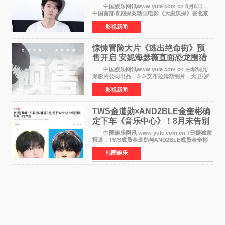
中国娱乐网讯www yule com cn 8月6日，
中国首部喜剧探案动画电影《大唐妖探》在北京
举办电影首映礼。导演程腾、联合导演黄珉、总
影视新闻
制片人曹紫建、制片人李莹莹，配音导演张喆，
对白指导程寅，领
惊悚冒险大片《逃出绝命街》预
售开启 安妮海瑟薇直面恐龙围猎
中国娱乐网讯www yule com cn 由华纳兄
弟影片公司出品，J·J·艾布拉姆斯制片，大卫·罗
伯特·米切尔执导，好莱坞巨星安妮·海瑟薇和伊万
影视新闻
·麦克格雷格领衔主演的2026暑期惊悚冒险大片
《逃出绝
TWS金道勋×AND2BLE金奎彬确
定下车《音乐中心》！8月末告别
MC席位
中国娱乐网讯 www yule com cn 7日据独家
报道，TWS成员金道勋与AND2BLE成员金奎彬
将于8月离开《音乐中心》MC的位置。 金道
韩国娱乐
勋与金奎彬于去年3月与H2H A-NA一起被选为
《音乐中心》MC，约1