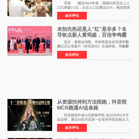
师重磅入驻领航银龄琴声
导语 截至2024年底，我国60岁及以上人
口已突破3 1亿，占总人口比重达22%，银发群体
的精神文化需求日益凸显。2024年1月，国务院办
娱乐评论
公厅印发《关于发展银发经济增进老年人福祉的
意见》——这是
未拍先热还是人“红”是非多？名
导钦点新人黄筠媞，百佳争鸣霸
气回应
近日，曾获金鸡奖、华表奖提名的导演李麒
麟正式公布新片《有凤来仪》主创阵容。李麒麟
早年凭电影《华容道》获得金鸡奖、华表奖提
娱乐评论
名，此后长期参与国内外电影制作，其担任制片
人参与的作品亦曾
从资源扶持到方法陪跑，抖音陪
MCN跑通AI这条路
抖音精选作者@旧梦留声机 自2026年4月开
始运营，通过AI技术还原一位母亲寻找失散女儿
的故事，凭借强情感表达获得大量用户关注，发
娱乐评论
布仅21小时便获得超1亿曝光、超1000万互动。
此后，账号持续沿