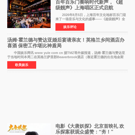
百年百乐门奏响时代新声，《超
级靓声》上海唱区正式启航
2026年8月5日，上海百年文化地标百乐门迎
来了一场音乐与文化的盛事——《超级靓声》全
国励志音乐公益节目上海唱区新闻发布会暨启动
娱乐评论
仪式在此隆重举行。各界领导、嘉宾与媒体朋友
齐聚一堂，共同
汤姆·霍兰德与赞达亚婚后宴请亲友！英格兰乡间酒店办
喜酒 保密工作堪比神盾局
中国娱乐网讯 www yule com cn 据TMZ等外媒报道，汤姆·霍兰德与赞达亚
于当地时间本周二在英格兰萨里郡Beaverbrook酒店（靠近霍兰德的出生地金斯
顿）举办婚宴，邀请家人与朋友们喝喜酒，庆祝
欧美娱乐
电影《大唐妖探》北京首映礼 欢
乐探案获观众盛赞：“夯！”