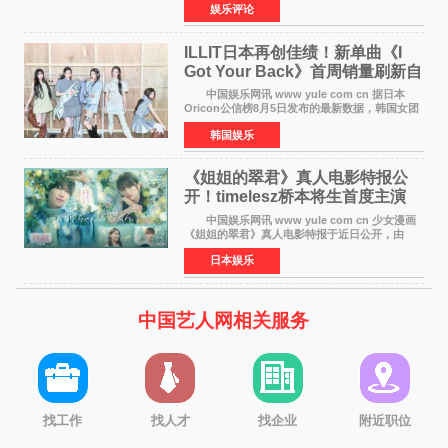
娱乐评论
以重落地·真务实·强链接为主题的2026&lsquo;人
工智能+&rsquo
ILLIT日本再创佳绩！新单曲《I
Got Your Back》首周销量刷新自
身纪录
中国娱乐网讯 www yule com cn 据日本
Oricon公信榜8月5日发布的最新数据，韩国女团
ILLIT在日本发行的第二张单曲《I Got Your
韩国娱乐
Back》首周销量达到71,009张，成功跻身最新一
期周单曲排行
《姐姐的翠君》真人电影特报公
开！timelesz桥本将生首度主演
12月4日上映
中国娱乐网讯 www yule com cn 少女漫画
《姐姐的翠君》真人电影特报于近日公开，由
timelesz成员桥本将生担任主演，这也是他首次
日本娱乐
担任电影主演，引发高度关注。 女高中生咲
苗翠（中岛瑠菜
中国艺人网相关服务
找工作
找人才
找企业
附近职位