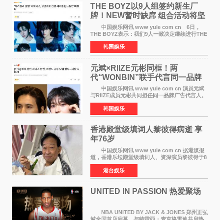
THE BOYZ以9人组签约新生厂
牌！NEW暂时缺席 组合活动将坚
定不移继续
中国娱乐网讯 www yule com cn 6日，
THE BOYZ表示：我们9人一致决定继续进行THE
BOYZ组合活动，并且已经完成了组合团体活动
韩国娱乐
签约。目前正在新生厂牌下进行活动准备。尚未
离开THE BOYZ原所
元斌×RIIZE元彬同框！两
代“WONBIN”联手代言同一品牌
颜值天花板合体
中国娱乐网讯 www yule com cn 演员元斌
与RIIZE成员元彬共同担任同一品牌广告代言人。
6日据独家报道，继演员元斌之后，RIIZE元彬最
韩国娱乐
近也被选为某在线中介平台A公司的共同广告代言
人，两人将作
香港殿堂级填词人黎彼得病逝 享
年76岁​
中国娱乐网讯 www yule com cn 据港媒报
道，香港乐坛殿堂级填词人、资深演员黎彼得于8
月5日上午因病离世，终年76岁。好友钟志光透
港台娱乐
露，黎彼得今年3月中风后便卧床休养，身体机能
持续衰退，最
UNITED IN PASSION 热爱聚场
NBA UNITED BY JACK & JONES 郑州正弘
城全国首店启幕，与特雷西・麦克格雷迪共启热