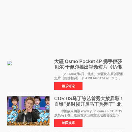
大疆 Osmo Pocket 4P 携手伊莎
贝尔·于佩尔推出视频短片《仿佛
相识》
（2026年8月6日，北京）大疆发布原创视频
短片《仿佛相识》（FAMILIARIT&Eacute;）。
视频短片由戛纳国际电影节最佳女演员伊莎贝尔·
娱乐评论
于佩尔（Isabelle Huppert）主演，全程使用大
疆首款双主摄口
CORTIS马丁综艺首秀大放异彩！
自曝“是时候开启马丁热潮了” 北
美巡演火热进行中
中国娱乐网讯 www yule com cn CORTIS
成员马丁在出道后首次出演主流电视台综艺节
目，展现了多才多艺的魅力。 马丁出演了5日
韩国娱乐
播出的MBC《Radio Star》Fashion与Passion
之间，I&lsquo;m