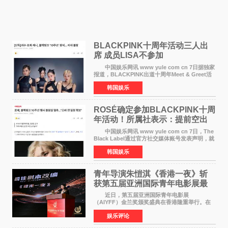
BLACKPINK十周年活动三人出
席 成员LISA不参加
中国娱乐网讯 www yule com cn 7日据独家
报道，BLACKPINK出道十周年Meet & Greet活
动将由智秀、ROS&Eacute;、JENNIE出席，
韩国娱乐
LISA将缺席。 此前BLACKPINK所属社YG并
未为组合出道十周年做
ROSÉ确定参加BLACKPINK十周
年活动！所属社表示：提前空出
了时间
中国娱乐网讯 www yule com cn 7日，The
Black Label通过官方社交媒体账号发表声明，就
近期网络上关于ROS&Eacute;个人行程及是否参
韩国娱乐
加BLACKPINK出道纪念活动的种种猜测作出正
式回应。 Th
青年导演朱愷淇《香港一夜》斩
获第五届亚洲国际青年电影展最
佳剧本改编奖
近日，第五届亚洲国际青年电影展
（AIYFF）金兰奖颁奖盛典在香港隆重举行。在
这场汇聚数百位海内外电影人、文化界人士及媒
娱乐评论
体代表的亚洲青年影视盛会上，香港本土电影
《香港一夜》（Dawn in Ho