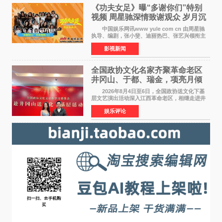
《功夫女足》曝“多谢你们”特别
视频 周星驰深情致谢观众 岁月沉
淀不灭初心
中国娱乐网讯www yule com cn 由周星驰
执导、编剧，张小斐、迪丽热巴、张艺兴领衔主
演，刘嘉玲、佐藤健特别出演，艾米、雪野、蔡
影视新闻
思贝、胡予安、倪好特别介绍的喜剧电影《功夫
女足》释出多谢你
全国政协文化名家齐聚革命老区
井冈山、于都、瑞金，项亮月倾
情献唱《桃花谣》致敬红色沃土
2026年8月4日至6日，全国政协送文化下基
层文艺演出活动深入江西革命老区，相继走进井
冈山、于都长征出发地、瑞金三地。由全国政协
娱乐评论
文化文史和学习委员会副主任、甘肃省政协原主
席欧阳坚率团，一