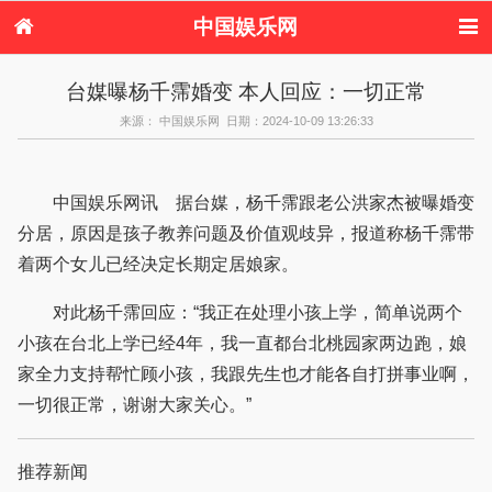
中国娱乐网
首页
新闻
女性
内地娱乐
台媒曝杨千霈婚变 本人回应：一切正常
港台娱乐
日本娱乐
韩国娱乐
欧美娱乐
来源： 中国娱乐网 日期：2024-10-09 13:26:33
体育花边
音乐新闻
影视新闻
内地明星八卦
港台明星八卦
日本韩国明星
欧美明星八卦
娱乐评论
八卦
中国娱乐网讯 据台媒，杨千霈跟老公洪家杰被曝婚变
分居，原因是孩子教养问题及价值观歧异，报道称杨千霈带
着两个女儿已经决定长期定居娘家。
对此杨千霈回应：“我正在处理小孩上学，简单说两个
小孩在台北上学已经4年，我一直都台北桃园家两边跑，娘
家全力支持帮忙顾小孩，我跟先生也才能各自打拼事业啊，
一切很正常，谢谢大家关心。”
推荐新闻