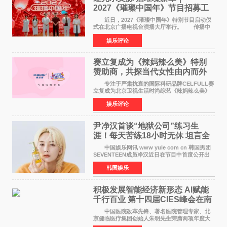
2027《璀璨中国年》节目招募工
作圆满启动
近日，2027《璀璨中国年》特别节目启动仪
式在北京广播电视台演播大厅举行。 传播中
华优秀传统文化，弘扬纯正国风艺术，打造高规
娱乐评论
格、高质感、正能量的文艺盛典，是璀璨中国年
矢志不渝的初心
赛立复成为《辣妈辣么美》特别
赞助商，共探当代女性由内而外
活力美
专注于严肃抗衰的国际科研品牌CELFULL赛
立复成为北京卫视生活时尚综艺《辣妈辣么美》
的特别赞助商,明星辣妈袁咏仪倾情参与，向广大
娱乐评论
都市女性传递健康生活新主张，寄语当代女性在
家庭与自我之间
尹净汉首谈“地狱公司”练习生
涯！每天苦练18小时无休 坦言全
靠成员撑过来
中国娱乐网讯 www yule com cn 韩国男团
SEVENTEEN成员净汉近日在节目中首度公开出
道前的残酷练习生经历，并提及经纪公司Pledis
韩国娱乐
娱乐，引发广泛关注。 在8月2日播出的日本
TBS综艺节目《周
积极发展智能经济新形态 Al赋能
千行百业 第十四届CIES峰会在南
京盛大召开
中国医院改革先锋、著名医院管理专家、北
京健临医疗集团创始人朱明先生荣膺两项年度大
奖 2026年7月31日，盛夏金陵，长江之畔，