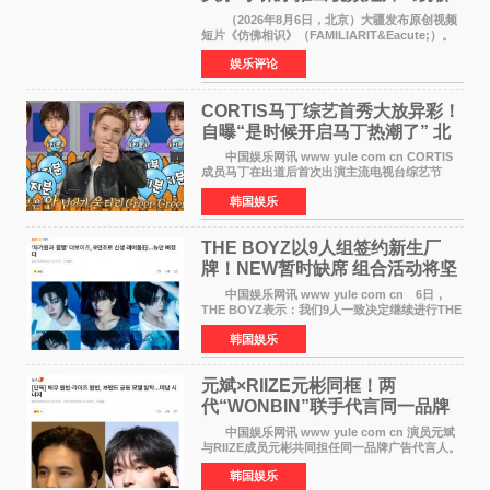
相识》
（2026年8月6日，北京）大疆发布原创视频
短片《仿佛相识》（FAMILIARIT&Eacute;）。
视频短片由戛纳国际电影节最佳女演员伊莎贝尔·
娱乐评论
于佩尔（Isabelle Huppert）主演，全程使用大
疆首款双主摄口
CORTIS马丁综艺首秀大放异彩！
自曝“是时候开启马丁热潮了” 北
美巡演火热进行中
中国娱乐网讯 www yule com cn CORTIS
成员马丁在出道后首次出演主流电视台综艺节
目，展现了多才多艺的魅力。 马丁出演了5日
韩国娱乐
播出的MBC《Radio Star》Fashion与Passion
之间，I&lsquo;m
THE BOYZ以9人组签约新生厂
牌！NEW暂时缺席 组合活动将坚
定不移继续
中国娱乐网讯 www yule com cn 6日，
THE BOYZ表示：我们9人一致决定继续进行THE
BOYZ组合活动，并且已经完成了组合团体活动
韩国娱乐
签约。目前正在新生厂牌下进行活动准备。尚未
离开THE BOYZ原所
元斌×RIIZE元彬同框！两
代“WONBIN”联手代言同一品牌
颜值天花板合体
中国娱乐网讯 www yule com cn 演员元斌
与RIIZE成员元彬共同担任同一品牌广告代言人。
6日据独家报道，继演员元斌之后，RIIZE元彬最
韩国娱乐
近也被选为某在线中介平台A公司的共同广告代言