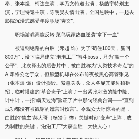
泰、张本煜、柯达主演，李乃文特邀出演，杨皓宇特别主
演，宁理特邀主演，陈明昊友情出演，全国热映中，一起去
影院沉浸式感受年度职场“爽文”。
职场游戏高能反转 菜鸟玩家热血逆袭“拿下一血”
被逼到绝路的白胜（邓超 饰）为了“苟住100天，赢回
800万”，设下骗局建立“泡泡工厂”智斗boss，只为“赢一个
公平”。此次释出的后告片中，被白胜称为“人类技术奇点”的
AI即将公之于众，但原型机却在公布前夜被黑心高管张见
（张本煜 饰）设计损毁。紧急关头，众人各显其能见招拆
招，临时搭建的“草台班子”上演了一出紧张刺激的险中险、
计中计，一招“瞒天过海”验证了片中那句经典台词——“直到
成功都没有被戳穿的谎言叫预言”。令观众大呼惊喜的是，
白胜的“债主”郝大哥（杨皓宇 饰）关键时刻“变声”上阵，成
为制胜的关键，“泡泡工厂”大获全胜，大快人心！