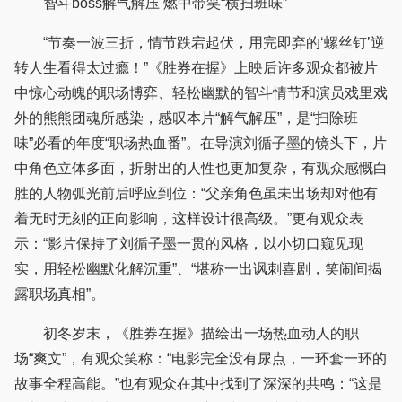
智斗boss解气解压 燃中带笑“横扫班味”
“节奏一波三折，情节跌宕起伏，用完即弃的‘螺丝钉’逆
转人生看得太过瘾！”《胜券在握》上映后许多观众都被片
中惊心动魄的职场博弈、轻松幽默的智斗情节和演员戏里戏
外的熊熊团魂所感染，感叹本片“解气解压”，是“扫除班
味”必看的年度“职场热血番”。在导演刘循子墨的镜头下，片
中角色立体多面，折射出的人性也更加复杂，有观众感慨白
胜的人物弧光前后呼应到位：“父亲角色虽未出场却对他有
着无时无刻的正向影响，这样设计很高级。”更有观众表
示：“影片保持了刘循子墨一贯的风格，以小切口窥见现
实，用轻松幽默化解沉重”、“堪称一出讽刺喜剧，笑闹间揭
露职场真相”。
初冬岁末，《胜券在握》描绘出一场热血动人的职
场“爽文”，有观众笑称：“电影完全没有尿点，一环套一环的
故事全程高能。”也有观众在其中找到了深深的共鸣：“这是