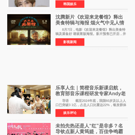
专属合约。AT AREA是由知名制作人组合
韩国娱乐
Groovy Room创立的hip-hop厂牌，旗下拥有多
位实力派音乐人，在韩
沈腾新片《欢迎来龙餐馆》释出
美食特辑与海报 烟火气中见人情
温暖
8月7日，电影《欢迎来龙餐馆》释出美食特
辑及菜备好 请就胃版海报。影片预售已开启，并
将于8月8日至10日14:00-21:00举行全国超前点
影视新闻
映。电影《欢迎来龙餐馆》作为战争美食喜剧大
片，讲述了中国
乐享人生｜简橙音乐新课启航，
教育部音乐课程研发专家Andy老
师重磅入驻领航银龄琴声
导语 截至2024年底，我国60岁及以上人
口已突破3 1亿，占总人口比重达22%，银发群体
的精神文化需求日益凸显。2024年1月，国务院办
娱乐评论
公厅印发《关于发展银发经济增进老年人福祉的
意见》——这是
未拍先热还是人“红”是非多？名
导钦点新人黄筠媞，百佳争鸣霸