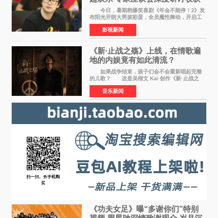
满满
今日，暑期档爆笑喜剧《年会不能停！2》发
布阳光开朗大男孩彩蛋，全员魔性舞动，开启工
位狂欢模式。影片于昨日同步举办专家座谈会，
影视新闻
导演董润年、总制片人应萝佳出席现场，与一众
业内、学界专家
《新·止战之殇》上线，在情歌遍
地的内娱竟有如此清流？
如果战争结束，孩子们会不会重新唱起完整
的儿歌？ 这是吴楷文 Kai 创作《新·止战之
殇》时最初的想法。 从伊朗相关冲突引发的
音乐新闻
地区局势，到世界各地仍在发生的动荡与不安，
战争从来不只
《功夫女足》曝“多谢你们”特别