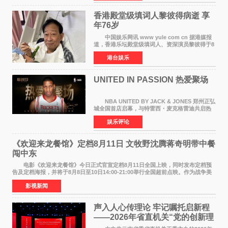
人，两人将作
香港殿堂级填词人黎彼得病逝 享
年76岁​
中国娱乐网讯 www yule com cn 据港媒报
道，香港乐坛殿堂级填词人、资深演员黎彼得于8
月5日上午因病离世，终年76岁。好友钟志光透
港台娱乐
露，黎彼得今年3月中风后便卧床休养，身体机能
持续衰退，最
UNITED IN PASSION 热爱聚场
NBA UNITED BY JACK & JONES 郑州正弘
城全国首店启幕，与特雷西・麦克格雷迪共启热
爱 2026 年7 月21 日，
娱乐评论
NBAUNITEDBYJACK&JONES 全国首店，于郑
州正弘城正式启幕。NBA 传奇球星
《欢迎来龙餐馆》定档8月11日 文牧野沈腾蒋奇明带中餐
闯中东
电影《欢迎来龙餐馆》今日正式官宣定档8月11日全国上映，同时发布定档预
告及定档海报，并将于8月8日至10日14:00-21:00举行全国超前点映。作为战争美
食大片，影片讲述的是中国厨师徐福（沈腾
影视新闻
声入人心传理论 牢记嘱托启新程
——2026年省直机关“党的创新理
论我来讲”宣讲活动圆满落幕