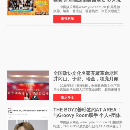
视频 周星驰深情致谢观众 岁月沉
淀不灭初心
中国娱乐网讯www yule com cn 由周星驰
执导、编剧，张小斐、迪丽热巴、张艺兴领衔主
演，刘嘉玲、佐藤健特别出演，艾米、雪野、蔡
影视新闻
思贝、胡予安、倪好特别介绍的喜剧电影《功夫
女足》释出多谢你
全国政协文化名家齐聚革命老区
井冈山、于都、瑞金，项亮月倾
情献唱《桃花谣》致敬红色沃土
2026年8月4日至6日，全国政协送文化下基
层文艺演出活动深入江西革命老区，相继走进井
冈山、于都长征出发地、瑞金三地。由全国政协
娱乐评论
文化文史和学习委员会副主任、甘肃省政协原主
席欧阳坚率团，一
THE BOYZ善旴签约AT AREA！
与Groovy Room联手 个人+团体
活动并行
中国娱乐网讯 www yule com cn 7日据独家
报道，THE BOYZ成员善旴已与AT AREA签订了