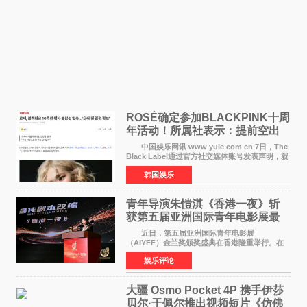
ROSÉ确定参加BLACKPINK十周
年活动！所属社表示：提前空出
了时间
中国娱乐网讯 www yule com cn 7日，The
Black Label通过官方社交媒体账号发表声明，就
近期网络上关于ROS&Eacute;个人行程及是否参
韩国娱乐
加BLACKPINK出道纪念活动的种种猜测作出正
式回应。 Th
青年导演朱愷淇《香港一夜》斩
获第五届亚洲国际青年电影展最
佳剧本改编奖
近日，第五届亚洲国际青年电影展
（AIYFF）金兰奖颁奖盛典在香港隆重举行。在
这场汇聚数百位海内外电影人、文化界人士及媒
娱乐评论
体代表的亚洲青年影视盛会上，香港本土电影
《香港一夜》（Dawn in Ho
大疆 Osmo Pocket 4P 携手伊莎
贝尔·于佩尔推出视频短片《仿佛