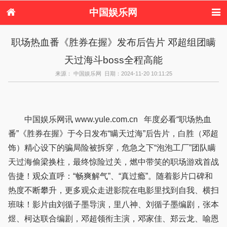
中国娱乐网
首页
新闻
女性
内地娱乐
职场热血番《胜券在握》发布后告片 邓超组团瞒
港台娱乐
日本娱乐
韩国娱乐
欧美娱乐
天过海斗boss全程高能
体育花边
音乐新闻
影视新闻
内地明星八卦
港台明星八卦
日本韩国明星
欧美明星八卦
娱乐评论
来源： 中国娱乐网 日期：2024-11-20 10:11:25
八卦
中国娱乐网讯 www.yule.com.cn 年度必看“职场热血
番”《胜券在握》于今日发布“瞒天过海”后告片，白胜（邓超
饰）精心设下的骗局险被拆穿，危急之下“泡泡工厂”团队瞒
天过海偷梁换柱，最终惊险过关，燃中带笑的职场游戏首战
告捷！观众直呼：“畅爽解气”、“真过瘾”。随着影片口碑和
热度不断攀升，更多观众走进影院在电影里找到自我、横扫
班味！影片由刘循子墨导演，里八神、刘循子墨编剧，张本
煜、柯达联合编剧，邓超领衔主演，邓家佳、郑云龙、喻恩