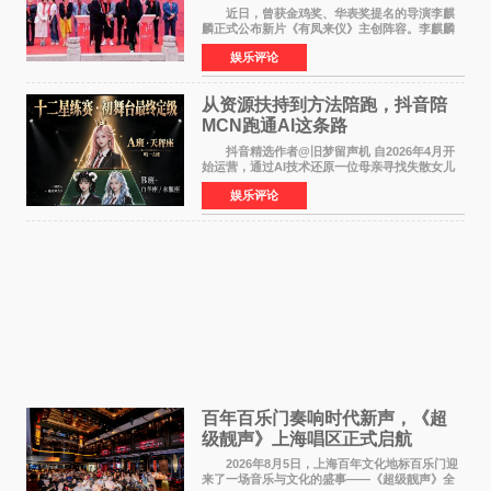
气回应
近日，曾获金鸡奖、华表奖提名的导演李麒
麟正式公布新片《有凤来仪》主创阵容。李麒麟
早年凭电影《华容道》获得金鸡奖、华表奖提
娱乐评论
名，此后长期参与国内外电影制作，其担任制片
人参与的作品亦曾
从资源扶持到方法陪跑，抖音陪
MCN跑通AI这条路
抖音精选作者@旧梦留声机 自2026年4月开
始运营，通过AI技术还原一位母亲寻找失散女儿
的故事，凭借强情感表达获得大量用户关注，发
娱乐评论
布仅21小时便获得超1亿曝光、超1000万互动。
此后，账号持续沿
百年百乐门奏响时代新声，《超
级靓声》上海唱区正式启航
2026年8月5日，上海百年文化地标百乐门迎
来了一场音乐与文化的盛事——《超级靓声》全