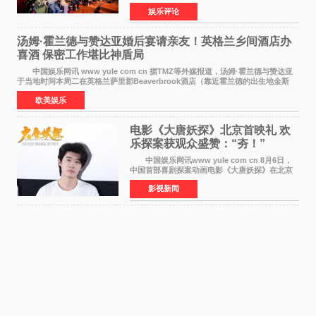
国励志音乐公益节目上海唱区新闻发布会暨启动
娱乐评论
仪式在此隆重举行。各界领导、嘉宾与媒体朋友
齐聚一堂，共同
汤姆·霍兰德与赞达亚婚后宴请亲友！英格兰乡间酒店办
喜酒 保密工作堪比神盾局
中国娱乐网讯 www yule com cn 据TMZ等外媒报道，汤姆·霍兰德与赞达亚
于当地时间本周二在英格兰萨里郡Beaverbrook酒店（靠近霍兰德的出生地金斯
顿）举办婚宴，邀请家人与朋友们喝喜酒，庆祝
欧美娱乐
电影《大唐妖探》北京首映礼 欢
乐探案获观众盛赞：“夯！”
中国娱乐网讯www yule com cn 8月6日，
中国首部喜剧探案动画电影《大唐妖探》在北京
举办电影首映礼。导演程腾、联合导演黄珉、总
影视新闻
制片人曹紫建、制片人李莹莹，配音导演张喆，
对白指导程寅，领