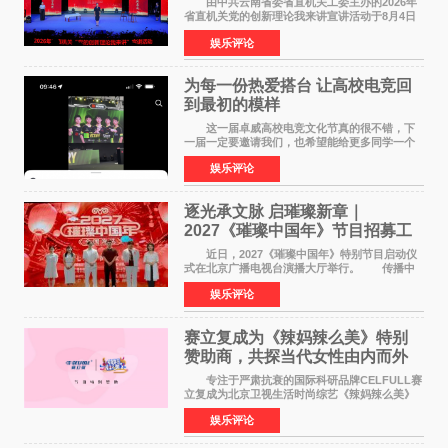
由中共云南省委省直机关工委主办的2026年
省直机关党的创新理论我来讲宣讲活动于8月4日
至5日在昆明举办。活动以 "牢记嘱托 感恩奋进
娱乐评论
开创云南发展新局面 "为主题，坚持以新时代中国
特色社会主义
为每一份热爱搭台 让高校电竞回
到最初的模样
这一届卓威高校电竞文化节真的很不错，下
一届一定要邀请我们，也希望能给更多同学一个
来到现场的机会。 2026卓威高校电竞文化节
娱乐评论
已经落下帷幕，在活动结束后，仍有不少高校电
竞社负责人和现
逐光承文脉 启璀璨新章｜
2027《璀璨中国年》节目招募工
作圆满启动
近日，2027《璀璨中国年》特别节目启动仪
式在北京广播电视台演播大厅举行。 传播中
华优秀传统文化，弘扬纯正国风艺术，打造高规
娱乐评论
格、高质感、正能量的文艺盛典，是璀璨中国年
矢志不渝的初心
赛立复成为《辣妈辣么美》特别
赞助商，共探当代女性由内而外
活力美
专注于严肃抗衰的国际科研品牌CELFULL赛
立复成为北京卫视生活时尚综艺《辣妈辣么美》
的特别赞助商,明星辣妈袁咏仪倾情参与，向广大
娱乐评论
都市女性传递健康生活新主张，寄语当代女性在
家庭与自我之间