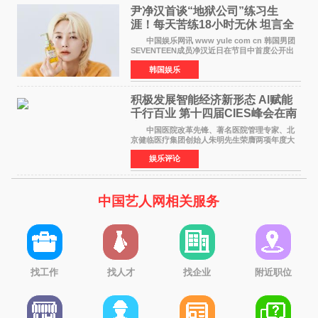
尹净汉首谈“地狱公司”练习生
涯！每天苦练18小时无休 坦言全
靠成员撑过来
中国娱乐网讯 www yule com cn 韩国男团
SEVENTEEN成员净汉近日在节目中首度公开出
道前的残酷练习生经历，并提及经纪公司Pledis
韩国娱乐
娱乐，引发广泛关注。 在8月2日播出的日本
TBS综艺节目《周
积极发展智能经济新形态 Al赋能
千行百业 第十四届CIES峰会在南
京盛大召开
中国医院改革先锋、著名医院管理专家、北
京健临医疗集团创始人朱明先生荣膺两项年度大
奖 2026年7月31日，盛夏金陵，长江之畔，
娱乐评论
以重落地·真务实·强链接为主题的2026&lsquo;人
工智能+&rsquo
中国艺人网相关服务
找工作
找人才
找企业
附近职位