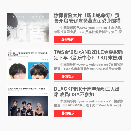
惊悚冒险大片《逃出绝命街》预
售开启 安妮海瑟薇直面恐龙围猎
中国娱乐网讯www yule com cn 由华纳兄
弟影片公司出品，J·J·艾布拉姆斯制片，大卫·罗
伯特·米切尔执导，好莱坞巨星安妮·海瑟薇和伊万
影视新闻
·麦克格雷格领衔主演的2026暑期惊悚冒险大片
《逃出绝
TWS金道勋×AND2BLE金奎彬确
定下车《音乐中心》！8月末告别
MC席位
中国娱乐网讯 www yule com cn 7日据独家
报道，TWS成员金道勋与AND2BLE成员金奎彬
将于8月离开《音乐中心》MC的位置。 金道
韩国娱乐
勋与金奎彬于去年3月与H2H A-NA一起被选为
《音乐中心》MC，约1
BLACKPINK十周年活动三人出
席 成员LISA不参加
中国娱乐网讯 www yule com cn 7日据独家
报道，BLACKPINK出道十周年Meet & Greet活
动将由智秀、ROS&Eacute;、JENNIE出席，
韩国娱乐
LISA将缺席。 此前BLACKPINK所属社YG并
未为组合出道十周年做