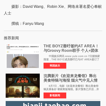
摄影：David Wang、Robin Xie、网络未署名爱心奉献
人士
撰稿：Fanyu Wang
推荐新闻
THE BOYZ善旴签约AT AREA！
与Groovy Room联手 个人+团体
活动并行
中国娱乐网讯 www yule com cn 7日据独家
报道，THE BOYZ成员善旴已与AT AREA签订了
专属合约。AT AREA是由知名制作人组合
韩国娱乐
Groovy Room创立的hip-hop厂牌，旗下拥有多
位实力派音乐人，在韩
沈腾新片《欢迎来龙餐馆》释出
美食特辑与海报 烟火气中见人情
温暖
8月7日，电影《欢迎来龙餐馆》释出美食特
辑及菜备好 请就胃版海报。影片预售已开启，并
将于8月8日至10日14:00-21:00举行全国超前点
影视新闻
映。电影《欢迎来龙餐馆》作为战争美食喜剧大
片，讲述了中国