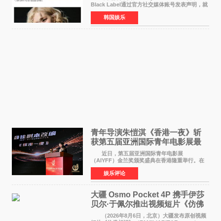
Black Label通过官方社交媒体账号发表声明，就
近期网络上关于ROS&Eacute;个人行程及是否参
韩国娱乐
加BLACKPINK出道纪念活动的种种猜测作出正
式回应。 Th
青年导演朱愷淇《香港一夜》斩
获第五届亚洲国际青年电影展最
佳剧本改编奖
近日，第五届亚洲国际青年电影展
（AIYFF）金兰奖颁奖盛典在香港隆重举行。在
这场汇聚数百位海内外电影人、文化界人士及媒
娱乐评论
体代表的亚洲青年影视盛会上，香港本土电影
《香港一夜》（Dawn in Ho
大疆 Osmo Pocket 4P 携手伊莎
贝尔·于佩尔推出视频短片《仿佛
相识》
（2026年8月6日，北京）大疆发布原创视频