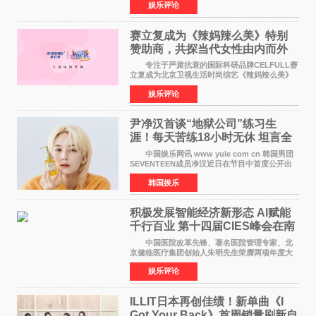
娱乐评论
格、高质感、正能量的文艺盛典，是璀璨中国年
矢志不渝的初心
赛立复成为《辣妈辣么美》特别
赞助商，共探当代女性由内而外
活力美
专注于严肃抗衰的国际科研品牌CELFULL赛
立复成为北京卫视生活时尚综艺《辣妈辣么美》
的特别赞助商,明星辣妈袁咏仪倾情参与，向广大
娱乐评论
都市女性传递健康生活新主张，寄语当代女性在
家庭与自我之间
尹净汉首谈“地狱公司”练习生
涯！每天苦练18小时无休 坦言全
靠成员撑过来
中国娱乐网讯 www yule com cn 韩国男团
SEVENTEEN成员净汉近日在节目中首度公开出
道前的残酷练习生经历，并提及经纪公司Pledis
韩国娱乐
娱乐，引发广泛关注。 在8月2日播出的日本
TBS综艺节目《周
积极发展智能经济新形态 Al赋能
千行百业 第十四届CIES峰会在南
京盛大召开
中国医院改革先锋、著名医院管理专家、北
京健临医疗集团创始人朱明先生荣膺两项年度大
奖 2026年7月31日，盛夏金陵，长江之畔，
娱乐评论
以重落地·真务实·强链接为主题的2026&lsquo;人
工智能+&rsquo
ILLIT日本再创佳绩！新单曲《I
Got Your Back》首周销量刷新自