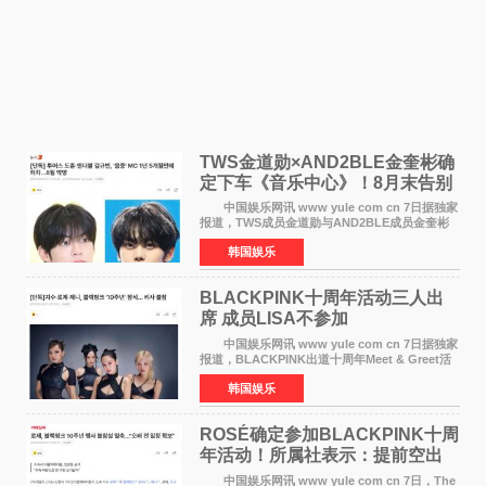
TWS金道勋×AND2BLE金奎彬确
定下车《音乐中心》！8月末告别
MC席位
中国娱乐网讯 www yule com cn 7日据独家
报道，TWS成员金道勋与AND2BLE成员金奎彬
将于8月离开《音乐中心》MC的位置。 金道
韩国娱乐
勋与金奎彬于去年3月与H2H A-NA一起被选为
《音乐中心》MC，约1
BLACKPINK十周年活动三人出
席 成员LISA不参加
中国娱乐网讯 www yule com cn 7日据独家
报道，BLACKPINK出道十周年Meet & Greet活
动将由智秀、ROS&Eacute;、JENNIE出席，
韩国娱乐
LISA将缺席。 此前BLACKPINK所属社YG并
未为组合出道十周年做
ROSÉ确定参加BLACKPINK十周
年活动！所属社表示：提前空出
了时间
中国娱乐网讯 www yule com cn 7日，The