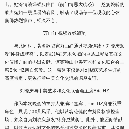
出。她深情演绎经典曲目《前门情思大碗茶》，悠扬婉转的
歌声宛如一缕温暖的春风，触动了现场每一位观众的心弦，
赢得热烈掌声，经久不息。
万山红 视频连线颁奖
与此同时，著名歌唱家万山红通过视频连线向刘晓庆颁
发“终身成就奖”，以表彰她在艺术领域的卓越成就及其在文
化传播方面的杰出贡献。该奖项由中美艺术和文化联合会主
席Eric HZ亲自颁发。这一荣誉不仅是对刘晓庆艺术生涯的
高度肯定，更象征着中美文化交流的深厚友谊。
刘晓庆与中美艺术和文化联合会主席Eric HZ
作为本次晚会的主持人兼演出嘉宾，Eric HZ身兼双重
角色，展现了非凡风采。他以从容稳健的主持风格掌控全
场，并亲自为刘晓庆颁发“终身成就奖”。此外，他还倾情献
唱，以歌声表达对文化的热爱和对交流的执着追求。其深厚