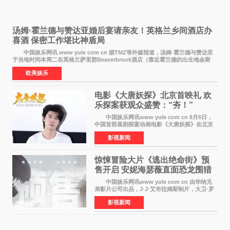
汤姆·霍兰德与赞达亚婚后宴请亲友！英格兰乡间酒店办
喜酒 保密工作堪比神盾局
中国娱乐网讯 www yule com cn 据TMZ等外媒报道，汤姆·霍兰德与赞达亚
于当地时间本周二在英格兰萨里郡Beaverbrook酒店（靠近霍兰德的出生地金斯
顿）举办婚宴，邀请家人与朋友们喝喜酒，庆祝
欧美娱乐
电影《大唐妖探》北京首映礼 欢
乐探案获观众盛赞：“夯！”
中国娱乐网讯www yule com cn 8月6日，
中国首部喜剧探案动画电影《大唐妖探》在北京
举办电影首映礼。导演程腾、联合导演黄珉、总
影视新闻
制片人曹紫建、制片人李莹莹，配音导演张喆，
对白指导程寅，领
惊悚冒险大片《逃出绝命街》预
售开启 安妮海瑟薇直面恐龙围猎
中国娱乐网讯www yule com cn 由华纳兄
弟影片公司出品，J·J·艾布拉姆斯制片，大卫·罗
伯特·米切尔执导，好莱坞巨星安妮·海瑟薇和伊万
影视新闻
·麦克格雷格领衔主演的2026暑期惊悚冒险大片
《逃出绝