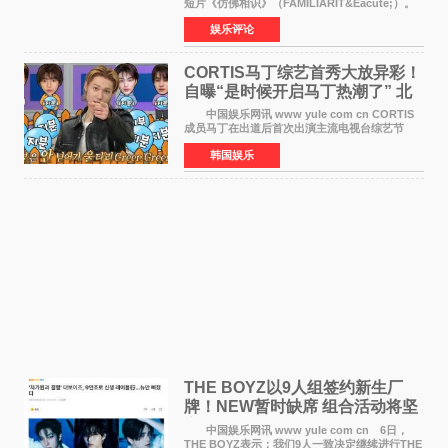
短片《仿佛相识》（FAMILIARIT&Eacute;）。
视频短片由戛纳国际电影节最佳女演员伊莎贝尔·
娱乐评论
于佩尔（Isabelle Huppert）主演，全程使用大
疆首款双主摄口
CORTIS马丁综艺首秀大放异彩！
自曝“是时候开启马丁热潮了” 北
美巡演火热进行中
中国娱乐网讯 www yule com cn CORTIS
成员马丁在出道后首次出演主流电视台综艺节
目，展现了多才多艺的魅力。 马丁出演了5日
韩国娱乐
播出的MBC《Radio Star》Fashion与Passion
之间，I&lsquo;m
THE BOYZ以9人组签约新生厂
牌！NEW暂时缺席 组合活动将坚
定不移继续
中国娱乐网讯 www yule com cn 6日，
THE BOYZ表示：我们9人一致决定继续进行THE