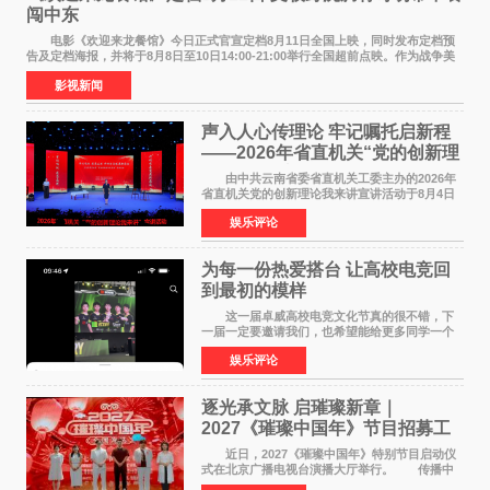
闯中东
电影《欢迎来龙餐馆》今日正式官宣定档8月11日全国上映，同时发布定档预
告及定档海报，并将于8月8日至10日14:00-21:00举行全国超前点映。作为战争美
食大片，影片讲述的是中国厨师徐福（沈腾
影视新闻
声入人心传理论 牢记嘱托启新程
——2026年省直机关“党的创新理
论我来讲”宣讲活动圆满落幕
由中共云南省委省直机关工委主办的2026年
省直机关党的创新理论我来讲宣讲活动于8月4日
至5日在昆明举办。活动以 "牢记嘱托 感恩奋进
娱乐评论
开创云南发展新局面 "为主题，坚持以新时代中国
特色社会主义
为每一份热爱搭台 让高校电竞回
到最初的模样
这一届卓威高校电竞文化节真的很不错，下
一届一定要邀请我们，也希望能给更多同学一个
来到现场的机会。 2026卓威高校电竞文化节
娱乐评论
已经落下帷幕，在活动结束后，仍有不少高校电
竞社负责人和现
逐光承文脉 启璀璨新章｜
2027《璀璨中国年》节目招募工
作圆满启动
近日，2027《璀璨中国年》特别节目启动仪
式在北京广播电视台演播大厅举行。 传播中
华优秀传统文化，弘扬纯正国风艺术，打造高规