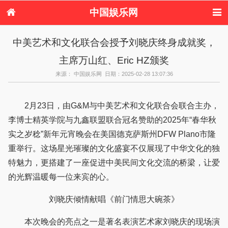
中国娱乐网
首页
新闻
女性
内地娱乐
中美艺术和文化联合会授予刘晓庆终身成就奖，
港台娱乐
日本娱乐
韩国娱乐
欧美娱乐
主席万山红、Eric HZ颁奖
体育花边
音乐新闻
影视新闻
内地明星八卦
港台明星八卦
日本韩国明星
欧美明星八卦
娱乐评论
来源： 中国娱乐网 日期：2025-02-28 13:07:36
八卦
2月23日，由G&M与中美艺术和文化联合会联合主办，
李博士精英学院与九鑫联盟联合冠名赞助的2025年“春华秋
实之岁稔”新年元宵晚会在美国德克萨斯州DFW Plano市隆
重举行。这场星光璀璨的文化盛宴不仅展现了中华文化的独
特魅力，更搭建了一座促进中美民间文化交流的桥梁，让爱
的光辉温暖每一位来宾的心。
刘晓庆倾情献唱《前门情思大碗茶》
本次晚会的亮点之一是著名表演艺术家刘晓庆的现场演