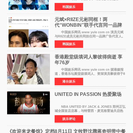
BOYZ组合活动，并且已经完成了组合团体活动
韩国娱乐
签约。目前正在新生厂牌下进行活动准备。尚未
离开THE BOYZ原所
元斌×RIIZE元彬同框！两
代“WONBIN”联手代言同一品牌
颜值天花板合体
中国娱乐网讯 www yule com cn 演员元斌
与RIIZE成员元彬共同担任同一品牌广告代言人。
6日据独家报道，继演员元斌之后，RIIZE元彬最
韩国娱乐
近也被选为某在线中介平台A公司的共同广告代言
人，两人将作
香港殿堂级填词人黎彼得病逝 享
年76岁​
中国娱乐网讯 www yule com cn 据港媒报
道，香港乐坛殿堂级填词人、资深演员黎彼得于8
月5日上午因病离世，终年76岁。好友钟志光透
港台娱乐
露，黎彼得今年3月中风后便卧床休养，身体机能
持续衰退，最
UNITED IN PASSION 热爱聚场
NBA UNITED BY JACK & JONES 郑州正弘
城全国首店启幕，与特雷西・麦克格雷迪共启热
爱 2026 年7 月21 日，
娱乐评论
NBAUNITEDBYJACK&JONES 全国首店，于郑
州正弘城正式启幕。NBA 传奇球星
《欢迎来龙餐馆》定档8月11日 文牧野沈腾蒋奇明带中餐