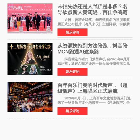
未拍先热还是人“红”是非多？名
导钦点新人黄筠媞，百佳争鸣霸
气回应
近日，曾获金鸡奖、华表奖提名的导演李麒
麟正式公布新片《有凤来仪》主创阵容。李麒麟
早年凭电影《华容道》获得金鸡奖、华表奖提
娱乐评论
名，此后长期参与国内外电影制作，其担任制片
人参与的作品亦曾
从资源扶持到方法陪跑，抖音陪
MCN跑通AI这条路
抖音精选作者@旧梦留声机 自2026年4月开
始运营，通过AI技术还原一位母亲寻找失散女儿
的故事，凭借强情感表达获得大量用户关注，发
娱乐评论
布仅21小时便获得超1亿曝光、超1000万互动。
此后，账号持续沿
百年百乐门奏响时代新声，《超
级靓声》上海唱区正式启航
2026年8月5日，上海百年文化地标百乐门迎
来了一场音乐与文化的盛事——《超级靓声》全
国励志音乐公益节目上海唱区新闻发布会暨启动
娱乐评论
仪式在此隆重举行。各界领导、嘉宾与媒体朋友
齐聚一堂，共同