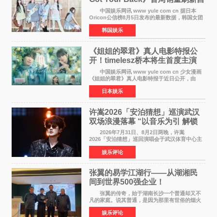
身纪录
中国娱乐网讯 www yule com cn 据日本
Oricon公信榜8月5日发布的最新数据，韩国女团
ILLIT在日本发行的第二张单曲《I Got Your
韩国娱乐
Back》首周销量达到71,009张，成功跻身最新一
期周单曲排行
《姐姐的翠君》真人电影特报公
开！timelesz桥本将生首度主演
12月4日上映
中国娱乐网讯 www yule com cn 少女漫画
《姐姐的翠君》真人电影特报于近日公开，由
timelesz成员桥本将生担任主演，这也是他首次
日本娱乐
担任电影主演，引发高度关注。 女高中生咲
苗翠（中岛瑠菜
许嵩2026「安泊猜想」巡演武汉
双场浪漫落幕 “以音乐为引 解锁
江城记忆”
2026年7月31日、8月2日两晚，许嵩
2026「安泊猜想」巡回演唱会于武汉体育中心主
体育场盛大开唱。许嵩与数万歌迷在此相聚，从
娱乐评论
浪漫惬意的舞台设计到充满诚意与惊喜的现场互
动，共同开启了一场关于
张翼的易学江湖行——从湖湘民
间到世界500强企业！
张翼的传奇，始于湖南长沙一个普通却又不
凡的家庭。说其普通，是因为那里有世俗的烟火
气；说其不凡，是因为家中有一位洞悉天地玄机
娱乐评论
的长者——他的爷爷。作为当地的风水师，爷爷