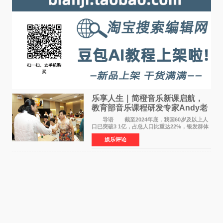
乐享人生｜简橙音乐新课启航，
教育部音乐课程研发专家Andy老
师重磅入驻领航银龄琴声
导语 截至2024年底，我国60岁及以上人
口已突破3 1亿，占总人口比重达22%，银发群体
的精神文化需求日益凸显。2024年1月，国务院办
娱乐评论
公厅印发《关于发展银发经济增进老年人福祉的
意见》——这是