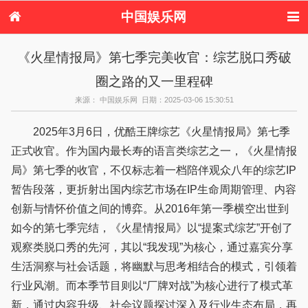
中国娱乐网
首页
新闻
女性
内地娱乐
《火星情报局》第七季完美收官：综艺脱口秀破
港台娱乐
日本娱乐
韩国娱乐
欧美娱乐
圈之路的又一里程碑
体育花边
音乐新闻
影视新闻
内地明星八卦
港台明星八卦
日本韩国明星
欧美明星八卦
娱乐评论
来源： 中国娱乐网 日期：2025-03-06 15:30:51
八卦
2025年3月6日，优酷王牌综艺《火星情报局》第七季
正式收官。作为国内最长寿的语言类综艺之一，《火星情报
局》第七季的收官，不仅标志着一档陪伴观众八年的综艺IP
暂告段落，更折射出国内综艺市场在IP生命周期管理、内容
创新与情怀价值之间的博弈。从2016年第一季横空出世到
如今的第七季完结，《火星情报局》以“提案式综艺”开创了
观察类脱口秀的先河，其以“我发现”为核心，通过嘉宾分享
生活洞察与社会话题，将幽默与思考相结合的模式，引领着
行业风潮。而本季节目则以“厂牌对战”为核心进行了模式革
新，通过内容升级、社会议题探讨深入及行业生态布局，再