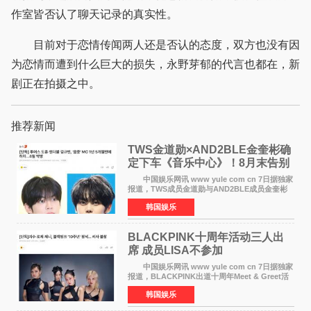
作室皆否认了聊天记录的真实性。
目前对于恋情传闻两人还是否认的态度，双方也没有因
为恋情而遭到什么巨大的损失，永野芽郁的代言也都在，新
剧正在拍摄之中。
推荐新闻
TWS金道勋×AND2BLE金奎彬确
定下车《音乐中心》！8月末告别
MC席位
中国娱乐网讯 www yule com cn 7日据独家
报道，TWS成员金道勋与AND2BLE成员金奎彬
将于8月离开《音乐中心》MC的位置。 金道
韩国娱乐
勋与金奎彬于去年3月与H2H A-NA一起被选为
《音乐中心》MC，约1
BLACKPINK十周年活动三人出
席 成员LISA不参加
中国娱乐网讯 www yule com cn 7日据独家
报道，BLACKPINK出道十周年Meet & Greet活
动将由智秀、ROS&Eacute;、JENNIE出席，
韩国娱乐
LISA将缺席。 此前BLACKPINK所属社YG并
未为组合出道十周年做