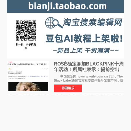
ROSÉ确定参加BLACKPINK十周
年活动！所属社表示：提前空出
了时间
中国娱乐网讯 www yule com cn 7日，The
Black Label通过官方社交媒体账号发表声明，就
近期网络上关于ROS&Eacute;个人行程及是否参
韩国娱乐
加BLACKPINK出道纪念活动的种种猜测作出正
式回应。 Th