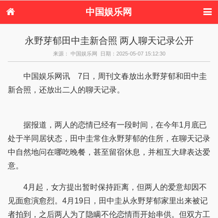
中国娱乐网
首页
新闻
女性
内地娱乐
永野芽郁田中圭新合照 两人聊天记录公开
港台娱乐
日本娱乐
韩国娱乐
欧美娱乐
来源： 中国娱乐网 日期：2025-05-07 15:12:30
体育花边
音乐新闻
影视新闻
内地明星八卦
港台明星八卦
日本韩国明星
欧美明星八卦
娱乐评论
中国娱乐网讯 7日，周刊文春放出永野芽郁和田中圭
八卦
新合照，还放出二人的聊天记录。
据报道，两人的恋情已经有一段时间，在今年1月底已
处于半同居状态，田中圭常住永野芽郁的住所，在聊天记录
中自然地问在哪吃晚餐，甚至留宿休息，并相互大肆表达爱
意。
4月起，女方提出暂时保持距离，但两人的爱意却因不
见面愈演愈烈。4月19日，田中圭从永野芽郁家里出来被记
者拍到，之后两人为了隐瞒不伦恋情而开始串供。但双方工