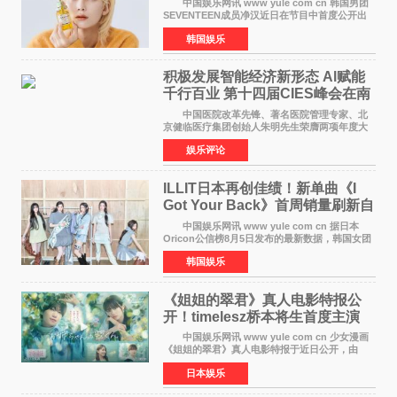
中国娱乐网讯 www yule com cn 韩国男团
SEVENTEEN成员净汉近日在节目中首度公开出
道前的残酷练习生经历，并提及经纪公司Pledis
韩国娱乐
娱乐，引发广泛关注。 在8月2日播出的日本
TBS综艺节目《周
积极发展智能经济新形态 Al赋能
千行百业 第十四届CIES峰会在南
京盛大召开
中国医院改革先锋、著名医院管理专家、北
京健临医疗集团创始人朱明先生荣膺两项年度大
奖 2026年7月31日，盛夏金陵，长江之畔，
娱乐评论
以重落地·真务实·强链接为主题的2026&lsquo;人
工智能+&rsquo
ILLIT日本再创佳绩！新单曲《I
Got Your Back》首周销量刷新自
身纪录
中国娱乐网讯 www yule com cn 据日本
Oricon公信榜8月5日发布的最新数据，韩国女团
ILLIT在日本发行的第二张单曲《I Got Your
韩国娱乐
Back》首周销量达到71,009张，成功跻身最新一
期周单曲排行
《姐姐的翠君》真人电影特报公
开！timelesz桥本将生首度主演
12月4日上映
中国娱乐网讯 www yule com cn 少女漫画
《姐姐的翠君》真人电影特报于近日公开，由
timelesz成员桥本将生担任主演，这也是他首次
日本娱乐
担任电影主演，引发高度关注。 女高中生咲
苗翠（中岛瑠菜