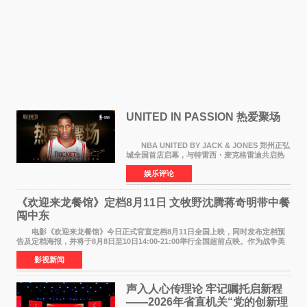
UNITED IN PASSION 热爱聚场
NBA UNITED BY JACK & JONES 郑州正弘
城全国首店启幕，与特雷西・麦克格雷迪共启热
爱 2026 年7 月21 日，
娱乐评论
NBAUNITEDBYJACK&JONES 全国首店，于郑
州正弘城正式启幕。NBA 传奇球星
《欢迎来龙餐馆》定档8月11日 文牧野沈腾蒋奇明带中餐
闯中东
电影《欢迎来龙餐馆》今日正式官宣定档8月11日全国上映，同时发布定档预
告及定档海报，并将于8月8日至10日14:00-21:00举行全国超前点映。作为战争美
食大片，影片讲述的是中国厨师徐福（沈腾
影视新闻
声入人心传理论 牢记嘱托启新程
——2026年省直机关“党的创新理