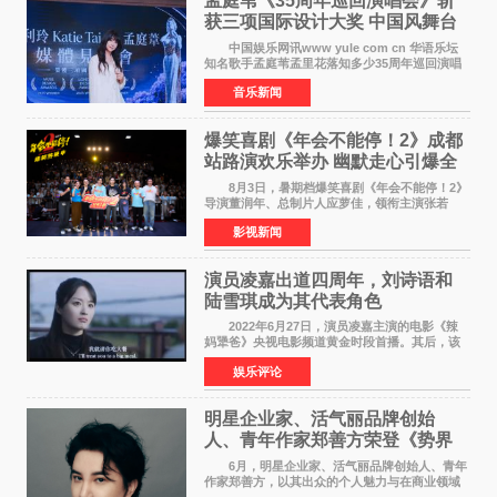
孟庭苇《35周年巡回演唱会》斩
获三项国际设计大奖 中国风舞台
美学获全球认可
中国娱乐网讯www yule com cn 华语乐坛
知名歌手孟庭苇孟里花落知多少35周年巡回演唱
会再传喜讯。该演唱会先后荣获美国MUSE
音乐新闻
Creative Awards白金奖（Platinum Winner）、
英国London Design
爆笑喜剧《年会不能停！2》成都
站路演欢乐举办 幽默走心引爆全
场共鸣
8月3日，暑期档爆笑喜剧《年会不能停！2》
导演董润年、总制片人应萝佳，领衔主演张若
昀、白客，惊喜出演庄达菲，特别主演孙艺洲，
影视新闻
特别出演田雨，友情出演欧阳奋强出席成都路
演，与观众近距离互
演员凌嘉出道四周年，刘诗语和
陆雪琪成为其代表角色
2022年6月27日，演员凌嘉主演的电影《辣
妈犟爸》央视电影频道黄金时段首播。其后，该
电影在央视电影频道多次复播（2022年8月10
娱乐评论
日，2022年9月30日，2023年7月17日，2025年7
月14日）。除了多次复
明星企业家、活气丽品牌创始
人、青年作家郑善方荣登《势界
POWERCIRCLES》6月刊
6月，明星企业家、活气丽品牌创始人、青年
作家郑善方，以其出众的个人魅力与在商业领域