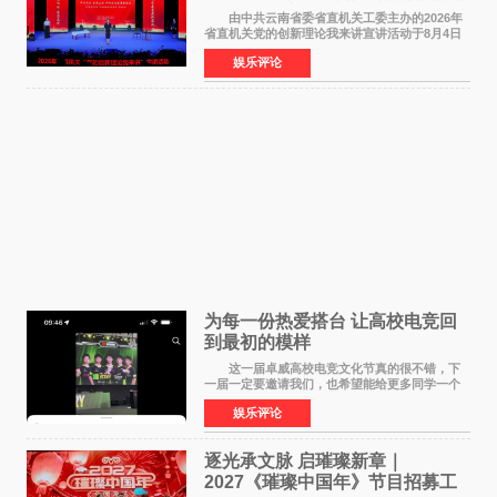
论我来讲”宣讲活动圆满落幕
由中共云南省委省直机关工委主办的2026年
省直机关党的创新理论我来讲宣讲活动于8月4日
至5日在昆明举办。活动以 "牢记嘱托 感恩奋进
娱乐评论
开创云南发展新局面 "为主题，坚持以新时代中国
特色社会主义
为每一份热爱搭台 让高校电竞回
到最初的模样
这一届卓威高校电竞文化节真的很不错，下
一届一定要邀请我们，也希望能给更多同学一个
来到现场的机会。 2026卓威高校电竞文化节
娱乐评论
已经落下帷幕，在活动结束后，仍有不少高校电
竞社负责人和现
逐光承文脉 启璀璨新章｜
2027《璀璨中国年》节目招募工