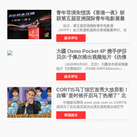
青年导演朱愷淇《香港一夜》斩
获第五届亚洲国际青年电影展最
佳剧本改编奖
近日，第五届亚洲国际青年电影展
（AIYFF）金兰奖颁奖盛典在香港隆重举行。在
这场汇聚数百位海内外电影人、文化界人士及媒
娱乐评论
体代表的亚洲青年影视盛会上，香港本土电影
《香港一夜》（Dawn in Ho
大疆 Osmo Pocket 4P 携手伊莎
贝尔·于佩尔推出视频短片《仿佛
相识》
（2026年8月6日，北京）大疆发布原创视频
短片《仿佛相识》（FAMILIARIT&Eacute;）。
视频短片由戛纳国际电影节最佳女演员伊莎贝尔·
娱乐评论
于佩尔（Isabelle Huppert）主演，全程使用大
疆首款双主摄口
CORTIS马丁综艺首秀大放异彩！
自曝“是时候开启马丁热潮了” 北
美巡演火热进行中
中国娱乐网讯 www yule com cn CORTIS
成员马丁在出道后首次出演主流电视台综艺节
目，展现了多才多艺的魅力。 马丁出演了5日
韩国娱乐
播出的MBC《Radio Star》Fashion与Passion
之间，I&lsquo;m