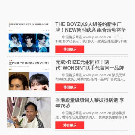
THE BOYZ以9人组签约新生厂
牌！NEW暂时缺席 组合活动将坚
定不移继续
中国娱乐网讯 www yule com cn 6日，
THE BOYZ表示：我们9人一致决定继续进行THE
BOYZ组合活动，并且已经完成了组合团体活动
韩国娱乐
签约。目前正在新生厂牌下进行活动准备。尚未
离开THE BOYZ原所
元斌×RIIZE元彬同框！两
代“WONBIN”联手代言同一品牌
颜值天花板合体
中国娱乐网讯 www yule com cn 演员元斌
与RIIZE成员元彬共同担任同一品牌广告代言人。
6日据独家报道，继演员元斌之后，RIIZE元彬最
韩国娱乐
近也被选为某在线中介平台A公司的共同广告代言
人，两人将作
香港殿堂级填词人黎彼得病逝 享
年76岁​
中国娱乐网讯 www yule com cn 据港媒报
道，香港乐坛殿堂级填词人、资深演员黎彼得于8
月5日上午因病离世，终年76岁。好友钟志光透
港台娱乐
露，黎彼得今年3月中风后便卧床休养，身体机能
持续衰退，最