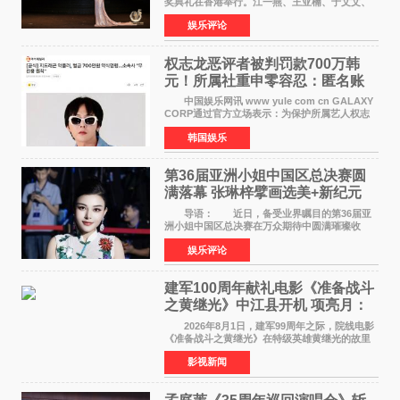
奖典礼在香港举行。江一燕、王亚楠、于文文、
李东学等知名演员出席活动。著名演员、导演王
娱乐评论
亚楠凭借音乐故事片《给时间的情书》和院线电
影《旗袍刺客》
权志龙恶评者被判罚款700万韩
元！所属社重申零容忍：匿名账
号也难逃刑责
中国娱乐网讯 www yule com cn GALAXY
CORP通过官方立场表示：为保护所属艺人权志
龙的名誉和权益，将持续对网络上发生的名誉损
韩国娱乐
害、散布虚假事实、侮辱、恶意诽谤等行为采取
法律应对措施。
第36届亚洲小姐中国区总决赛圆
满落幕 张琳梓擘画选美+新纪元
导语： 近日，备受业界瞩目的第36届亚
洲小姐中国区总决赛在万众期待中圆满璀璨收
官。整场盛典汇聚万千芳华，不仅完成了新一届
娱乐评论
美丽代言人的加冕选拔，更在行业发展层面带来
颠覆性突破。活动
建军100周年献礼电影《准备战斗
之黄继光》中江县开机 项亮月：
以光影为笔，书写英雄赞歌
2026年8月1日，建军99周年之际，院线电影
《准备战斗之黄继光》在特级英雄黄继光的故里
——四川省德阳市中江县黄继光出生地正式开
影视新闻
机。本片出品人、总制片人项亮月主持开机仪
式，&zwnj;特级英雄