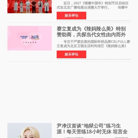
作圆满启动
近日，2027《璀璨中国年》特别节目启动仪
式在北京广播电视台演播大厅举行。 传播中
华优秀传统文化，弘扬纯正国风艺术，打造高规
娱乐评论
格、高质感、正能量的文艺盛典，是璀璨中国年
矢志不渝的初心
赛立复成为《辣妈辣么美》特别
赞助商，共探当代女性由内而外
活力美
专注于严肃抗衰的国际科研品牌CELFULL赛
立复成为北京卫视生活时尚综艺《辣妈辣么美》
的特别赞助商,明星辣妈袁咏仪倾情参与，向广大
娱乐评论
都市女性传递健康生活新主张，寄语当代女性在
家庭与自我之间
尹净汉首谈“地狱公司”练习生
涯！每天苦练18小时无休 坦言全
靠成员撑过来