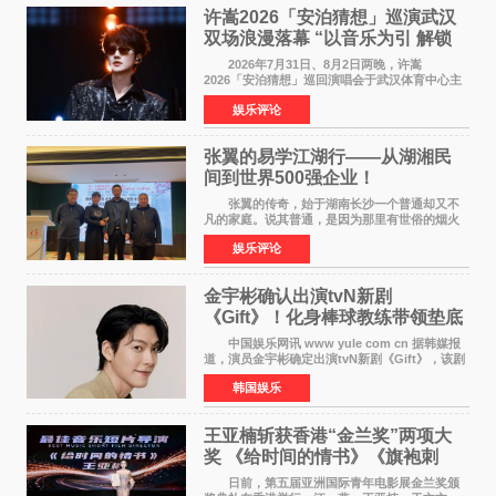
许嵩2026「安泊猜想」巡演武汉
双场浪漫落幕 “以音乐为引 解锁
江城记忆”
2026年7月31日、8月2日两晚，许嵩
2026「安泊猜想」巡回演唱会于武汉体育中心主
体育场盛大开唱。许嵩与数万歌迷在此相聚，从
娱乐评论
浪漫惬意的舞台设计到充满诚意与惊喜的现场互
动，共同开启了一场关于
张翼的易学江湖行——从湖湘民
间到世界500强企业！
张翼的传奇，始于湖南长沙一个普通却又不
凡的家庭。说其普通，是因为那里有世俗的烟火
气；说其不凡，是因为家中有一位洞悉天地玄机
娱乐评论
的长者——他的爷爷。作为当地的风水师，爷爷
是张翼走进易学
金宇彬确认出演tvN新剧
《Gift》！化身棒球教练带领垫底
球队逆袭
中国娱乐网讯 www yule com cn 据韩媒报
道，演员金宇彬确定出演tvN新剧《Gift》，该剧
预计将于下半年播出，引发观众高度期待。
韩国娱乐
本剧改编自同名网络漫画，讲述一位经历意外事
故后获得特殊
王亚楠斩获香港“金兰奖”两项大
奖 《给时间的情书》《旗袍刺
客》双双获肯定
日前，第五届亚洲国际青年电影展金兰奖颁