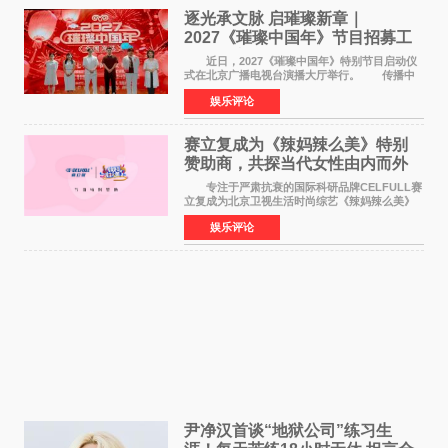
逐光承文脉 启璀璨新章｜
2027《璀璨中国年》节目招募工
作圆满启动
近日，2027《璀璨中国年》特别节目启动仪
式在北京广播电视台演播大厅举行。 传播中
华优秀传统文化，弘扬纯正国风艺术，打造高规
娱乐评论
格、高质感、正能量的文艺盛典，是璀璨中国年
矢志不渝的初心
赛立复成为《辣妈辣么美》特别
赞助商，共探当代女性由内而外
活力美
专注于严肃抗衰的国际科研品牌CELFULL赛
立复成为北京卫视生活时尚综艺《辣妈辣么美》
的特别赞助商,明星辣妈袁咏仪倾情参与，向广大
娱乐评论
都市女性传递健康生活新主张，寄语当代女性在
家庭与自我之间
尹净汉首谈“地狱公司”练习生