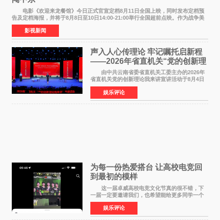
电影《欢迎来龙餐馆》今日正式官宣定档8月11日全国上映，同时发布定档预
告及定档海报，并将于8月8日至10日14:00-21:00举行全国超前点映。作为战争美
食大片，影片讲述的是中国厨师徐福（沈腾
影视新闻
声入人心传理论 牢记嘱托启新程
——2026年省直机关“党的创新理
论我来讲”宣讲活动圆满落幕
由中共云南省委省直机关工委主办的2026年
省直机关党的创新理论我来讲宣讲活动于8月4日
至5日在昆明举办。活动以 "牢记嘱托 感恩奋进
娱乐评论
开创云南发展新局面 "为主题，坚持以新时代中国
特色社会主义
为每一份热爱搭台 让高校电竞回
到最初的模样
这一届卓威高校电竞文化节真的很不错，下
一届一定要邀请我们，也希望能给更多同学一个
来到现场的机会。 2026卓威高校电竞文化节
娱乐评论
已经落下帷幕，在活动结束后，仍有不少高校电
竞社负责人和现