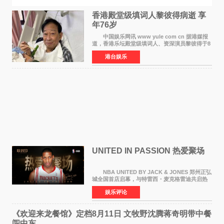
香港殿堂级填词人黎彼得病逝 享
年76岁​
中国娱乐网讯 www yule com cn 据港媒报
道，香港乐坛殿堂级填词人、资深演员黎彼得于8
月5日上午因病离世，终年76岁。好友钟志光透
港台娱乐
露，黎彼得今年3月中风后便卧床休养，身体机能
持续衰退，最
UNITED IN PASSION 热爱聚场
NBA UNITED BY JACK & JONES 郑州正弘
城全国首店启幕，与特雷西・麦克格雷迪共启热
爱 2026 年7 月21 日，
娱乐评论
NBAUNITEDBYJACK&JONES 全国首店，于郑
州正弘城正式启幕。NBA 传奇球星
《欢迎来龙餐馆》定档8月11日 文牧野沈腾蒋奇明带中餐
闯中东