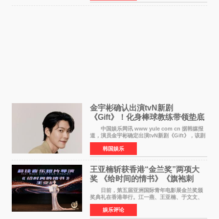
是张翼走进易学
金宇彬确认出演tvN新剧
《Gift》！化身棒球教练带领垫底
球队逆袭
中国娱乐网讯 www yule com cn 据韩媒报
道，演员金宇彬确定出演tvN新剧《Gift》，该剧
预计将于下半年播出，引发观众高度期待。
韩国娱乐
本剧改编自同名网络漫画，讲述一位经历意外事
故后获得特殊
王亚楠斩获香港“金兰奖”两项大
奖 《给时间的情书》《旗袍刺
客》双双获肯定
日前，第五届亚洲国际青年电影展金兰奖颁
奖典礼在香港举行。江一燕、王亚楠、于文文、
李东学等知名演员出席活动。著名演员、导演王
娱乐评论
亚楠凭借音乐故事片《给时间的情书》和院线电
影《旗袍刺客》