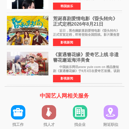
托了冰箱》，目前正在协调具体细节。这是孙艺
韩国娱乐
珍首次公开个人冰箱，也是她婚后首次以玄彬的
妻子身份参与
荒诞喜剧爱情电影《昏头转向》
正式定档2026年8月21日
近日，黑色幽默喜剧爱情电影《昏头转向》
正式官宣定档，即将登陆全国院线。影片聚焦普
通人的荒诞生活，以戏谑诙谐的镜头语言、反转
影视新闻
不断的剧情，融合爆笑喜剧与细腻爱情元素，打
造出一部接地气
《宴遇簪花缘》爱奇艺上线 非遗
簪花邂逅海洋美食
中国娱乐网讯www yule com cn 精品微短
剧《宴遇簪花缘》于8月3日在爱奇艺首播。该剧
是泉州荣膺世界美食之都后推出的首部美食主题
影视新闻
文旅微短剧，实力派演员孙茜特别出演簪花非遗
传承人，她曾参演
中国艺人网相关服务
找工作
找人才
找企业
附近职位