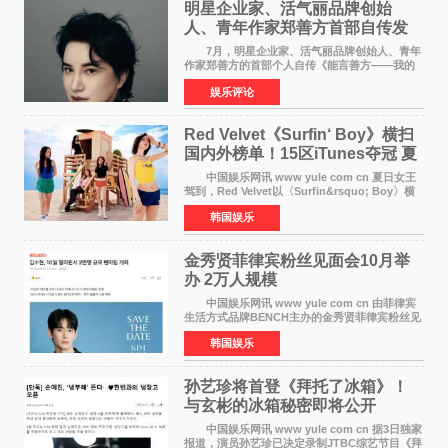
明星企业家、活气丽品牌创始
人、青年作家郑善方首部自传发
布， 书写跨界创业者的成长答卷
7月，明星企业家、活气丽品牌创始人、青年
作家郑善方的首部个人自传《能言善方——我的
跨界人生》正式发行。这本书以他的人生轨迹为
娱乐评论
脉络，首次完整公开了从逐梦少年到横跨美业、
公益等多领域的
Red Velvet《Surfin‘ Boy》横扫
国内外榜单！15区iTunes夺冠 夏
日女王强势回归
中国娱乐网讯 www yule com cn 夏日女王
驾到，Red Velvet以〈Surfin&rsquo; Boy〉横
扫国内外榜单，获得音乐粉丝的热烈反响。
韩国娱乐
Red Velvet于3日发行了夏日迷你专辑《Velvet
Summer》，
金秀贤菲律宾粉丝见面会10月举
办 2万人规模
中国娱乐网讯 www yule com cn 由菲律宾
生活方式品牌BENCH主办的金秀贤菲律宾粉丝见
面会，将于10月2日在马尼拉SM Mall of
韩国娱乐
Asia（MOA）竞技场举行，预计规模达2万人。
这也是金秀贤自去年陷
孙艺珍将首登《拜托了冰箱》！
与玄彬的冰箱秘密即将公开
中国娱乐网讯 www yule com cn 据3日独家
报道，演员孙艺珍已决定录制JTBC综艺节目《拜