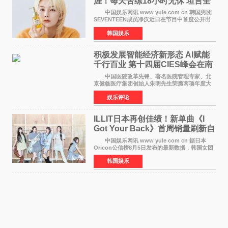
涯！每天苦练18小时无休 坦言全
靠成员撑过来
中国娱乐网讯 www yule com cn 韩国男团
SEVENTEEN成员净汉近日在节目中首度公开出
道前的残酷练习生经历，并提及经纪公司Pledis
韩国娱乐
娱乐，引发广泛关注。 在8月2日播出的日本
TBS综艺节目《周
积极发展智能经济新形态 Al赋能
千行百业 第十四届CIES峰会在南
京盛大召开
中国医院改革先锋、著名医院管理专家、北
京健临医疗集团创始人朱明先生荣膺两项年度大
奖 2026年7月31日，盛夏金陵，长江之畔，
娱乐评论
以重落地·真务实·强链接为主题的2026&lsquo;人
工智能+&rsquo
ILLIT日本再创佳绩！新单曲《I
Got Your Back》首周销量刷新自
身纪录
中国娱乐网讯 www yule com cn 据日本
Oricon公信榜8月5日发布的最新数据，韩国女团
ILLIT在日本发行的第二张单曲《I Got Your
韩国娱乐
Back》首周销量达到71,009张，成功跻身最新一
期周单曲排行