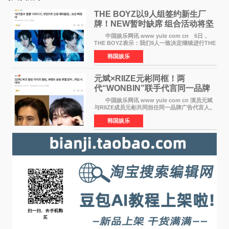
THE BOYZ以9人组签约新生厂
牌！NEW暂时缺席 组合活动将坚
定不移继续
中国娱乐网讯 www yule com cn 6日，
THE BOYZ表示：我们9人一致决定继续进行THE
BOYZ组合活动，并且已经完成了组合团体活动
韩国娱乐
签约。目前正在新生厂牌下进行活动准备。尚未
离开THE BOYZ原所
元斌×RIIZE元彬同框！两
代“WONBIN”联手代言同一品牌
颜值天花板合体
中国娱乐网讯 www yule com cn 演员元斌
与RIIZE成员元彬共同担任同一品牌广告代言人。
6日据独家报道，继演员元斌之后，RIIZE元彬最
韩国娱乐
近也被选为某在线中介平台A公司的共同广告代言
人，两人将作