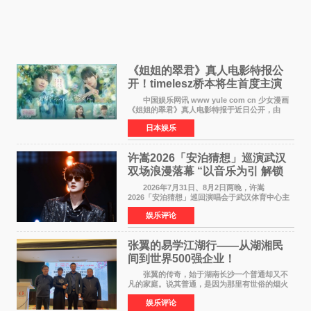
《姐姐的翠君》真人电影特报公
开！timelesz桥本将生首度主演
12月4日上映
中国娱乐网讯 www yule com cn 少女漫画
《姐姐的翠君》真人电影特报于近日公开，由
timelesz成员桥本将生担任主演，这也是他首次
日本娱乐
担任电影主演，引发高度关注。 女高中生咲
苗翠（中岛瑠菜
许嵩2026「安泊猜想」巡演武汉
双场浪漫落幕 “以音乐为引 解锁
江城记忆”
2026年7月31日、8月2日两晚，许嵩
2026「安泊猜想」巡回演唱会于武汉体育中心主
体育场盛大开唱。许嵩与数万歌迷在此相聚，从
娱乐评论
浪漫惬意的舞台设计到充满诚意与惊喜的现场互
动，共同开启了一场关于
张翼的易学江湖行——从湖湘民
间到世界500强企业！
张翼的传奇，始于湖南长沙一个普通却又不
凡的家庭。说其普通，是因为那里有世俗的烟火
气；说其不凡，是因为家中有一位洞悉天地玄机
娱乐评论
的长者——他的爷爷。作为当地的风水师，爷爷