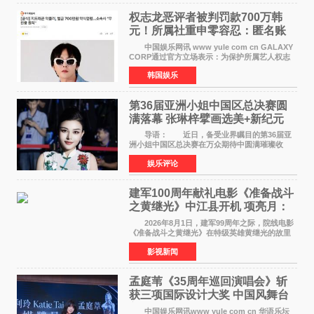
权志龙恶评者被判罚款700万韩
元！所属社重申零容忍：匿名账
号也难逃刑责
中国娱乐网讯 www yule com cn GALAXY
CORP通过官方立场表示：为保护所属艺人权志
龙的名誉和权益，将持续对网络上发生的名誉损
韩国娱乐
害、散布虚假事实、侮辱、恶意诽谤等行为采取
法律应对措施。
第36届亚洲小姐中国区总决赛圆
满落幕 张琳梓擘画选美+新纪元
导语： 近日，备受业界瞩目的第36届亚
洲小姐中国区总决赛在万众期待中圆满璀璨收
官。整场盛典汇聚万千芳华，不仅完成了新一届
娱乐评论
美丽代言人的加冕选拔，更在行业发展层面带来
颠覆性突破。活动
建军100周年献礼电影《准备战斗
之黄继光》中江县开机 项亮月：
以光影为笔，书写英雄赞歌
2026年8月1日，建军99周年之际，院线电影
《准备战斗之黄继光》在特级英雄黄继光的故里
——四川省德阳市中江县黄继光出生地正式开
影视新闻
机。本片出品人、总制片人项亮月主持开机仪
式，&zwnj;特级英雄
孟庭苇《35周年巡回演唱会》斩
获三项国际设计大奖 中国风舞台
美学获全球认可
中国娱乐网讯www yule com cn 华语乐坛