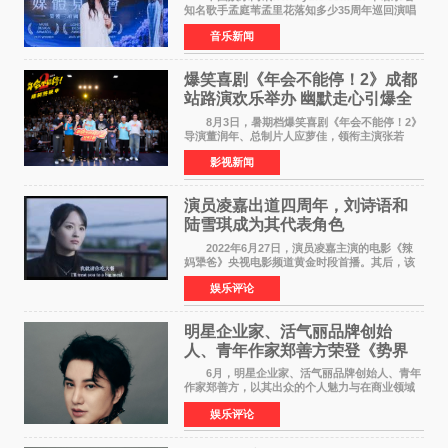
知名歌手孟庭苇孟里花落知多少35周年巡回演唱
会再传喜讯。该演唱会先后荣获美国MUSE
音乐新闻
Creative Awards白金奖（Platinum Winner）、
英国London Design
爆笑喜剧《年会不能停！2》成都
站路演欢乐举办 幽默走心引爆全
场共鸣
8月3日，暑期档爆笑喜剧《年会不能停！2》
导演董润年、总制片人应萝佳，领衔主演张若
昀、白客，惊喜出演庄达菲，特别主演孙艺洲，
影视新闻
特别出演田雨，友情出演欧阳奋强出席成都路
演，与观众近距离互
演员凌嘉出道四周年，刘诗语和
陆雪琪成为其代表角色
2022年6月27日，演员凌嘉主演的电影《辣
妈犟爸》央视电影频道黄金时段首播。其后，该
电影在央视电影频道多次复播（2022年8月10
娱乐评论
日，2022年9月30日，2023年7月17日，2025年7
月14日）。除了多次复
明星企业家、活气丽品牌创始
人、青年作家郑善方荣登《势界
POWERCIRCLES》6月刊
6月，明星企业家、活气丽品牌创始人、青年
作家郑善方，以其出众的个人魅力与在商业领域
的卓越建树，成功登上《势界
娱乐评论
POWERCIRCLES》，展现了他在时尚与商业领
域的双重影响力。 明星企业家、青