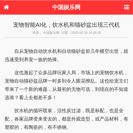
中国娱乐网
首页
新闻
女性
内地娱乐
宠物智能AI化，饮水机和猫砂盆出现三代机
港台娱乐
日本娱乐
韩国娱乐
欧美娱乐
来源： 中国娱乐网 日期：2025-05-19 14:09:35
体育花边
音乐新闻
影视新闻
内地明星八卦
港台明星八卦
日本韩国明星
欧美明星八卦
娱乐评论
八卦
自从宠物自动饮水机和自动猫砂盆前几年横空出世，就
迅速受到养宠一族的热捧。
这也激起了众多品牌玩家入局，市场上的宠物饮水机，
宠物自动猫砂盆品牌一时多到令人眼花缭乱。这也给宠主们
带来了一个新的难题，从最初的无物可选，到现在的不知道
选谁？看上去都差不多！
饮水机的循环喷泉，活性炭过滤，既是标配，也是全
配，各家品牌变来变去的，都是外观造型，或产品材料，有
塑胶的，有陶瓷的，有不锈钢。