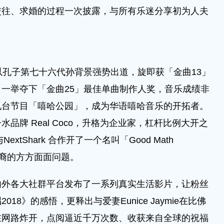
交往、求婚的过程一次披露，与所有乐迷分享初为人夫
！
孔子第七十六代孙背景强势出道，旋即获「金曲13」
一举夺下「金曲25」最佳单曲制作人奖，音乐成绩非
电台节目「嘻哈公园」，成为华语嘻哈音乐的开拓者。
品牌 Real Coco，升格为企业家，杠杆比例大开之
tShark 合作开了一个名叫「Good Math
亚裔的方方面面问题。
各大社群平台发布了一系列真实生活影片，让粉丝
8》的感悟，更释出与爱妻Eunice Jaymie在比佛
在网路炸开，点阅逼近千万次数、收获来自全球的祝福