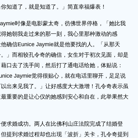
当你知道了，就是知道了。」简直幸福爆表！
Jaymie时像是电影蒙太奇，彷佛世界停格，「她比我
记得她朝我走过来的那一刻，我心里那种激动的感
信Eunice Jaymie就是他要找的人。「从那天
子。」而相较孔令奇的确信，女生对于初次见面，却是
，藉口去了洗手间，然后打了通电话给她，体贴说：
ice Jaymie觉得很贴心，就在电话里聊开，足足说
可以出来见我了。」让好感度大大激增！孔令奇表示虽
道最重要的是让心仪的她感到安心和自在，此举果然大
求婚成功。两人在比佛利山庄法院完成了结婚登
。但提到求婚过程却也出现「波折」关卡，孔令奇提到