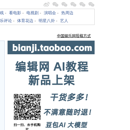
戏
-
看电影
-
电视剧
-
演唱会
-
热周边
乐评论
-
体育花边
-
明星八卦
-
艺人