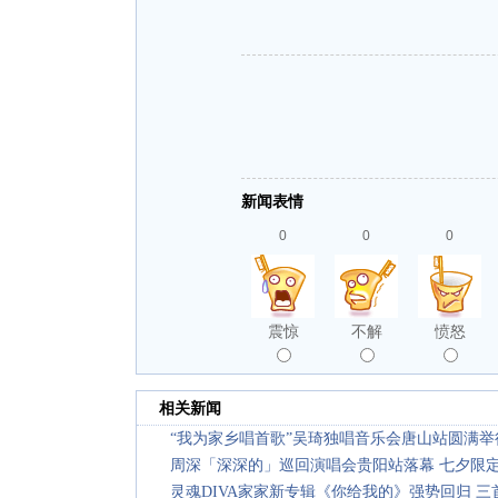
新闻表情
0
0
0
震惊
不解
愤怒
相关新闻
“我为家乡唱首歌”吴琦独唱音乐会唐山站圆满举
周深「深深的」巡回演唱会贵阳站落幕 七夕限
灵魂DIVA家家新专辑《你给我的》强势回归 三