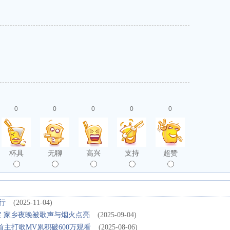
0
0
0
0
0
杯具
无聊
高兴
支持
超赞
行
(2025-11-04)
定 家乡夜晚被歌声与烟火点亮
(2025-09-04)
首主打歌MV累积破600万观看
(2025-08-06)