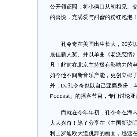
公开领证照，将小俩口从初相见、
的喜悦，充满爱与甜蜜的粉红泡泡
孔令奇在美国出生长大，20岁以
最佳新人奖、并以单曲《老派恋情》
凡！此前在北京主持极有影响力的
如今他不间断音乐产能，更创立椰子水
外，DJ孔令奇也以自己亚裔身份，与Nex
Podcast」的播客节目，专门讨论
而就在今年年初，孔令奇在海内外
大大兴奋！除了分享在《中国新说唱201
利山罗迪欧大道跳舞的画面，迅速