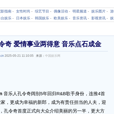
观影指南
-
女性时尚
-
综艺节目
-
偶像活动
-
明星频道
-
娱乐图片
-
游
港台娱乐
-
日本娱乐
-
韩国娱乐
-
欧美娱乐
-
音乐资讯
-
影视资讯
-
娱
令奇 爱情事业两得意 音乐点石成金
.cn
2025-05-21 11:10:05 来源：
中国娱乐网
cn
音乐人孔令奇阔别5年回归R&B歌手身份，连推4首
业家，更成为幸福的新郎，成为有责任担当的人夫，迎
日，孔令奇首度正式向大众介绍美丽的另一半，更大方