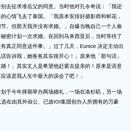
特别去征求准岳父的同意。当时他对孔令奇说：「我还
落的心情飞去了泰国。「我原本安排好摄影师和鲜花，
细节。但那天我并没有求婚。」自爆当晚自己一个人偷
再秘密计划一次求婚。在回到马来西亚后，当时等待了
真正同意这件事。」过了几天，Eunice 决定主动出
电话告诉我，她爸爸其实很开心！」原来他「那句话」
求婚！」其实丈人是希望他赶紧去提亲的！原来是语意
这应该是我人生中最大的误会了吧！」
于今年择期举办两场婚礼，一场在洛杉矶，另一场
地点选在由其外叔公、已故IOI集团创办人所拥有的万豪