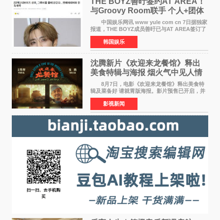
THE BOYZ善旴签约AT AREA！
与Groovy Room联手 个人+团体
活动并行
中国娱乐网讯 www yule com cn 7日据独家
报道，THE BOYZ成员善旴已与AT AREA签订了
专属合约。AT AREA是由知名制作人组合
韩国娱乐
Groovy Room创立的hip-hop厂牌，旗下拥有多
位实力派音乐人，在韩
沈腾新片《欢迎来龙餐馆》释出
美食特辑与海报 烟火气中见人情
温暖
8月7日，电影《欢迎来龙餐馆》释出美食特
辑及菜备好 请就胃版海报。影片预售已开启，并
将于8月8日至10日14:00-21:00举行全国超前点
影视新闻
映。电影《欢迎来龙餐馆》作为战争美食喜剧大
片，讲述了中国