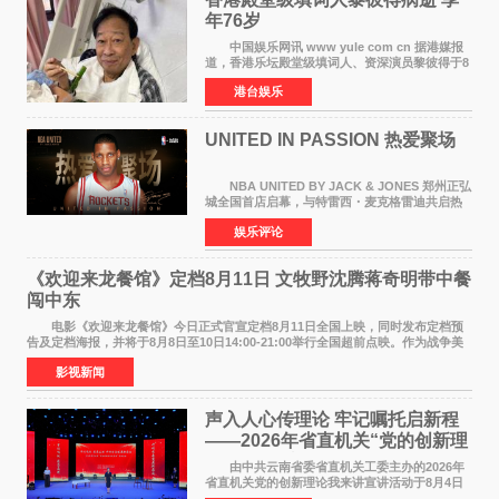
年76岁​
中国娱乐网讯 www yule com cn 据港媒报
道，香港乐坛殿堂级填词人、资深演员黎彼得于8
月5日上午因病离世，终年76岁。好友钟志光透
港台娱乐
露，黎彼得今年3月中风后便卧床休养，身体机能
持续衰退，最
UNITED IN PASSION 热爱聚场
NBA UNITED BY JACK & JONES 郑州正弘
城全国首店启幕，与特雷西・麦克格雷迪共启热
爱 2026 年7 月21 日，
娱乐评论
NBAUNITEDBYJACK&JONES 全国首店，于郑
州正弘城正式启幕。NBA 传奇球星
《欢迎来龙餐馆》定档8月11日 文牧野沈腾蒋奇明带中餐
闯中东
电影《欢迎来龙餐馆》今日正式官宣定档8月11日全国上映，同时发布定档预
告及定档海报，并将于8月8日至10日14:00-21:00举行全国超前点映。作为战争美
食大片，影片讲述的是中国厨师徐福（沈腾
影视新闻
声入人心传理论 牢记嘱托启新程
——2026年省直机关“党的创新理
论我来讲”宣讲活动圆满落幕
由中共云南省委省直机关工委主办的2026年
省直机关党的创新理论我来讲宣讲活动于8月4日
至5日在昆明举办。活动以 "牢记嘱托 感恩奋进