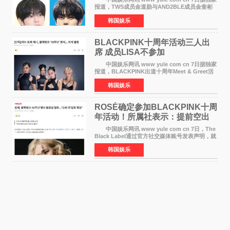
报道，TWS成员金道勋与AND2BLE成员金奎彬
将于8月离开《音乐中心》MC的位置。 金道
韩国娱乐
勋与金奎彬于去年3月与H2H A-NA一起被选为
《音乐中心》MC，约1
BLACKPINK十周年活动三人出
席 成员LISA不参加
中国娱乐网讯 www yule com cn 7日据独家
报道，BLACKPINK出道十周年Meet & Greet活
动将由智秀、ROS&Eacute;、JENNIE出席，
韩国娱乐
LISA将缺席。 此前BLACKPINK所属社YG并
未为组合出道十周年做
ROSÉ确定参加BLACKPINK十周
年活动！所属社表示：提前空出
了时间
中国娱乐网讯 www yule com cn 7日，The
Black Label通过官方社交媒体账号发表声明，就
近期网络上关于ROS&Eacute;个人行程及是否参
韩国娱乐
加BLACKPINK出道纪念活动的种种猜测作出正
式回应。 Th