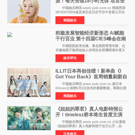
涯！每天苦练18小时无休 坦言全
靠成员撑过来
中国娱乐网讯 www yule com cn 韩国男团
SEVENTEEN成员净汉近日在节目中首度公开出
道前的残酷练习生经历，并提及经纪公司Pledis
韩国娱乐
娱乐，引发广泛关注。 在8月2日播出的日本
TBS综艺节目《周
积极发展智能经济新形态 Al赋能
千行百业 第十四届CIES峰会在南
京盛大召开
中国医院改革先锋、著名医院管理专家、北
京健临医疗集团创始人朱明先生荣膺两项年度大
奖 2026年7月31日，盛夏金陵，长江之畔，
娱乐评论
以重落地·真务实·强链接为主题的2026&lsquo;人
工智能+&rsquo
ILLIT日本再创佳绩！新单曲《I
Got Your Back》首周销量刷新自
身纪录
中国娱乐网讯 www yule com cn 据日本
Oricon公信榜8月5日发布的最新数据，韩国女团
ILLIT在日本发行的第二张单曲《I Got Your
韩国娱乐
Back》首周销量达到71,009张，成功跻身最新一
期周单曲排行
《姐姐的翠君》真人电影特报公
开！timelesz桥本将生首度主演
12月4日上映
中国娱乐网讯 www yule com cn 少女漫画
《姐姐的翠君》真人电影特报于近日公开，由
timelesz成员桥本将生担任主演，这也是他首次
日本娱乐
担任电影主演，引发高度关注。 女高中生咲