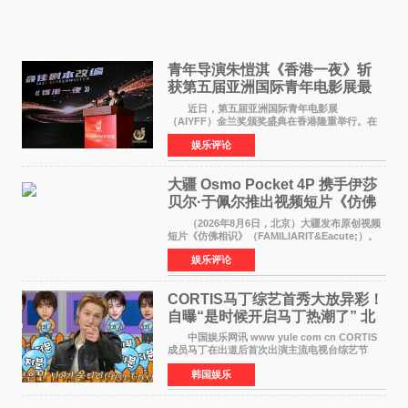
青年导演朱愷淇《香港一夜》斩
获第五届亚洲国际青年电影展最
佳剧本改编奖
近日，第五届亚洲国际青年电影展
（AIYFF）金兰奖颁奖盛典在香港隆重举行。在
这场汇聚数百位海内外电影人、文化界人士及媒
娱乐评论
体代表的亚洲青年影视盛会上，香港本土电影
《香港一夜》（Dawn in Ho
大疆 Osmo Pocket 4P 携手伊莎
贝尔·于佩尔推出视频短片《仿佛
相识》
（2026年8月6日，北京）大疆发布原创视频
短片《仿佛相识》（FAMILIARIT&Eacute;）。
视频短片由戛纳国际电影节最佳女演员伊莎贝尔·
娱乐评论
于佩尔（Isabelle Huppert）主演，全程使用大
疆首款双主摄口
CORTIS马丁综艺首秀大放异彩！
自曝“是时候开启马丁热潮了” 北
美巡演火热进行中
中国娱乐网讯 www yule com cn CORTIS
成员马丁在出道后首次出演主流电视台综艺节
目，展现了多才多艺的魅力。 马丁出演了5日
韩国娱乐
播出的MBC《Radio Star》Fashion与Passion
之间，I&lsquo;m