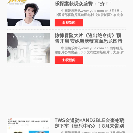
乐探案获观众盛赞：“夯！”
中国娱乐网讯www yule com cn 8月6日，
中国首部喜剧探案动画电影《大唐妖探》在北京
举办电影首映礼。导演程腾、联合导演黄珉、总
影视新闻
制片人曹紫建、制片人李莹莹，配音导演张喆，
对白指导程寅，领
惊悚冒险大片《逃出绝命街》预
售开启 安妮海瑟薇直面恐龙围猎
中国娱乐网讯www yule com cn 由华纳兄
弟影片公司出品，J·J·艾布拉姆斯制片，大卫·罗
伯特·米切尔执导，好莱坞巨星安妮·海瑟薇和伊万
影视新闻
·麦克格雷格领衔主演的2026暑期惊悚冒险大片
《逃出绝
TWS金道勋×AND2BLE金奎彬确
定下车《音乐中心》！8月末告别
MC席位
中国娱乐网讯 www yule com cn 7日据独家