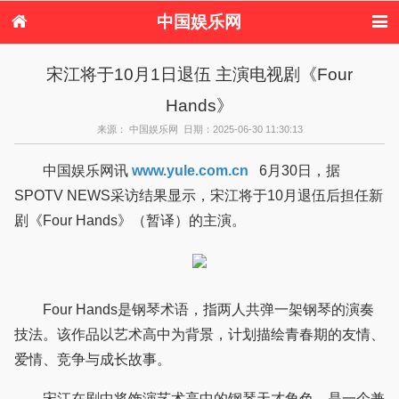
中国娱乐网
首页
新闻
女性
内地娱乐
宋江将于10月1日退伍 主演电视剧《Four
港台娱乐
日本娱乐
韩国娱乐
欧美娱乐
Hands》
体育花边
音乐新闻
影视新闻
内地明星八卦
港台明星八卦
日本韩国明星
欧美明星八卦
娱乐评论
来源： 中国娱乐网 日期：2025-06-30 11:30:13
八卦
中国娱乐网讯
www.yule.com.cn
6月30日，据
SPOTV NEWS采访结果显示，宋江将于10月退伍后担任新
剧《Four Hands》（暂译）的主演。
Four Hands是钢琴术语，指两人共弹一架钢琴的演奏
技法。该作品以艺术高中为背景，计划描绘青春期的友情、
爱情、竞争与成长故事。
宋江在剧中将饰演艺术高中的钢琴天才角色，是一个兼