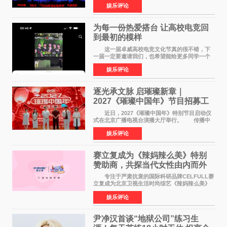
娱乐评论
开创云南发展新局面 "为主题，坚持以新时代中国
特色社会主义
为每一份热爱搭台 让高校电竞回
到最初的模样
这一届卓威高校电竞文化节真的很不错，下
一届一定要邀请我们，也希望能给更多同学一个
来到现场的机会。 2026卓威高校电竞文化节
娱乐评论
已经落下帷幕，在活动结束后，仍有不少高校电
竞社负责人和现
逐光承文脉 启璀璨新章｜
2027《璀璨中国年》节目招募工
作圆满启动
近日，2027《璀璨中国年》特别节目启动仪
式在北京广播电视台演播大厅举行。 传播中
华优秀传统文化，弘扬纯正国风艺术，打造高规
娱乐评论
格、高质感、正能量的文艺盛典，是璀璨中国年
矢志不渝的初心
赛立复成为《辣妈辣么美》特别
赞助商，共探当代女性由内而外
活力美
专注于严肃抗衰的国际科研品牌CELFULL赛
立复成为北京卫视生活时尚综艺《辣妈辣么美》
的特别赞助商,明星辣妈袁咏仪倾情参与，向广大
娱乐评论
都市女性传递健康生活新主张，寄语当代女性在
家庭与自我之间
尹净汉首谈“地狱公司”练习生