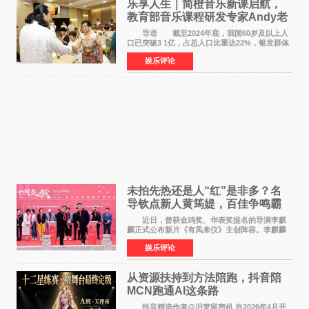
乐享人生｜简橙音乐新课启航，
教育部音乐课程研发专家Andy老
师重磅入驻领航银龄琴声
导语 截至2024年底，我国60岁及以上人
口已突破3 1亿，占总人口比重达22%，银发群体
的精神文化需求日益凸显。2024年1月，国务院办
娱乐评论
公厅印发《关于发展银发经济增进老年人福祉的
意见》——这是
未拍先热还是人“红”是非多？名
导钦点新人黄筠媞，百佳争鸣霸
气回应
近日，曾获金鸡奖、华表奖提名的导演李麒
麟正式公布新片《有凤来仪》主创阵容。李麒麟
早年凭电影《华容道》获得金鸡奖、华表奖提
娱乐评论
名，此后长期参与国内外电影制作，其担任制片
人参与的作品亦曾
从资源扶持到方法陪跑，抖音陪
MCN跑通AI这条路
抖音精选作者@旧梦留声机 自2026年4月开