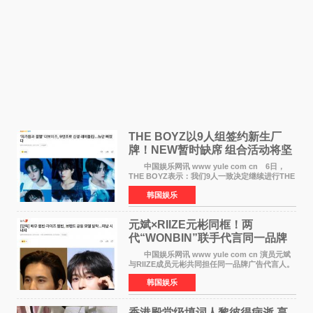
THE BOYZ以9人组签约新生厂
牌！NEW暂时缺席 组合活动将坚
定不移继续
中国娱乐网讯 www yule com cn 6日，
THE BOYZ表示：我们9人一致决定继续进行THE
BOYZ组合活动，并且已经完成了组合团体活动
韩国娱乐
签约。目前正在新生厂牌下进行活动准备。尚未
离开THE BOYZ原所
元斌×RIIZE元彬同框！两
代“WONBIN”联手代言同一品牌
颜值天花板合体
中国娱乐网讯 www yule com cn 演员元斌
与RIIZE成员元彬共同担任同一品牌广告代言人。
6日据独家报道，继演员元斌之后，RIIZE元彬最
韩国娱乐
近也被选为某在线中介平台A公司的共同广告代言
人，两人将作
香港殿堂级填词人黎彼得病逝 享