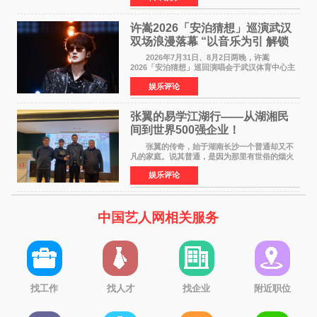
苗翠（中岛瑠菜
许嵩2026「安泊猜想」巡演武汉
双场浪漫落幕 “以音乐为引 解锁
江城记忆”
2026年7月31日、8月2日两晚，许嵩
2026「安泊猜想」巡回演唱会于武汉体育中心主
体育场盛大开唱。许嵩与数万歌迷在此相聚，从
娱乐评论
浪漫惬意的舞台设计到充满诚意与惊喜的现场互
动，共同开启了一场关于
张翼的易学江湖行——从湖湘民
间到世界500强企业！
张翼的传奇，始于湖南长沙一个普通却又不
凡的家庭。说其普通，是因为那里有世俗的烟火
气；说其不凡，是因为家中有一位洞悉天地玄机
娱乐评论
的长者——他的爷爷。作为当地的风水师，爷爷
是张翼走进易学
中国艺人网相关服务
找工作
找人才
找企业
附近职位