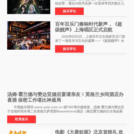
始运营，通过AI技术还原一位母亲寻找失散女儿
的故事，凭借强情感表达获得大量用户关注，发
娱乐评论
布仅21小时便获得超1亿曝光、超1000万互动。
此后，账号持续沿
百年百乐门奏响时代新声，《超
级靓声》上海唱区正式启航
2026年8月5日，上海百年文化地标百乐门迎
来了一场音乐与文化的盛事——《超级靓声》全
国励志音乐公益节目上海唱区新闻发布会暨启动
娱乐评论
仪式在此隆重举行。各界领导、嘉宾与媒体朋友
齐聚一堂，共同
汤姆·霍兰德与赞达亚婚后宴请亲友！英格兰乡间酒店办
喜酒 保密工作堪比神盾局
中国娱乐网讯 www yule com cn 据TMZ等外媒报道，汤姆·霍兰德与赞达亚
于当地时间本周二在英格兰萨里郡Beaverbrook酒店（靠近霍兰德的出生地金斯
顿）举办婚宴，邀请家人与朋友们喝喜酒，庆祝
欧美娱乐
电影《大唐妖探》北京首映礼 欢