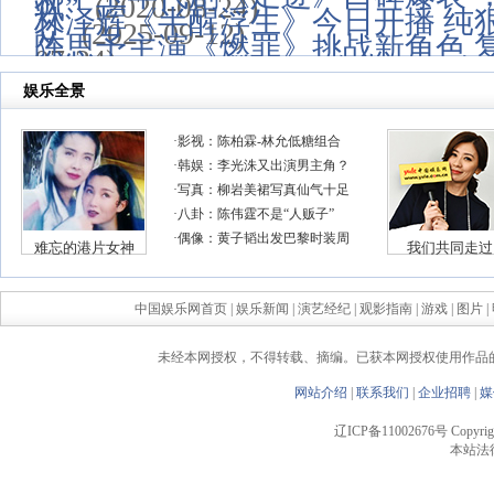
飒”
(2020-08-24)
林泽辉《半醒浮生》今日开播 纯
众
(2025-09-12)
陈思予主演《燃罪》挑战新角色 
07-24)
20)
中国娱乐网首页
|
娱乐新闻
|
演艺经纪
|
观影指南
|
游戏
|
图片
|
未经本网授权，不得转载、摘编。已获本网授权使用作品
网站介绍
|
联系我们
|
企业招聘
|
媒
辽ICP备11002676号 Copyright 
本站法