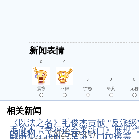
新闻表情
0
0
0
0
0
震惊
不解
愤怒
杯具
无聊
相关新闻
《以法之名》毛俊杰贡献 “反派级”
毛俊杰《幸福还会来敲门》展现“背
的胜利！
(2025-07-14)
郑中玉年代剧《足迹》口碑爆表 