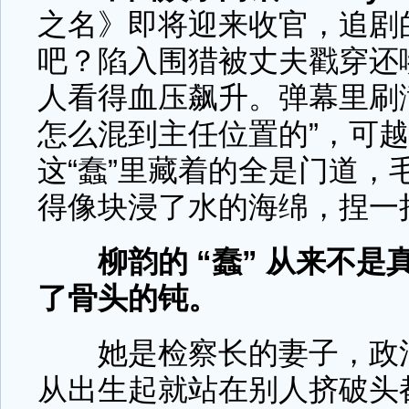
之名》即将迎来收官，追剧
吧？陷入围猎被丈夫戳穿还
人看得血压飙升。弹幕里刷满
怎么混到主任位置的”，可
这“蠢”里藏着的全是门道，
得像块浸了水的海绵，捏一
柳韵的 “蠢” 从来不
了骨头的钝。
她是检察长的妻子，政法
从出生起就站在别人挤破头