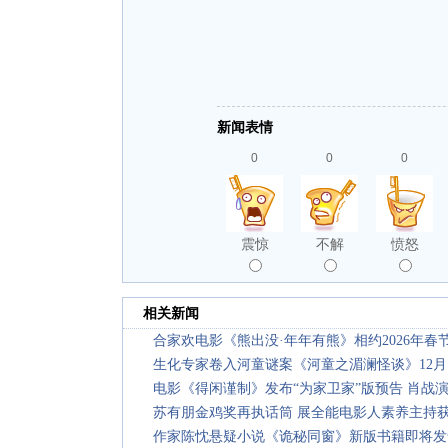
新闻表情
0
0
0
震惊
不解
愤怒
相关新闻
合家欢电影《熊出没·年年有熊》相约2026年春
生化专家卷入河童谜案《河童之湄澜怪谈》12月
电影《得闲谨制》发布“为家卫家”版预告 肖战
苏有朋金鸡奖再执话筒 展全能电影人素养主持
作家陈忱悬疑小说《诡秘同窗》新版书籍即将发