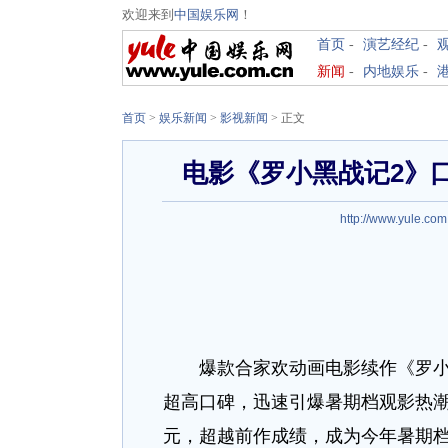
欢迎来到
中国娱乐网
！
首页
-
演艺经纪
-
新闻
-
内地娱乐
-
首页
>
娱乐新闻
>
影视新闻
> 正文
电影《罗小黑战记2》
http://www.yule.com
爆款合家欢动画电影续作《罗小黑
超高口碑，迅速引爆暑期档观影热潮
元，超越前作成绩，成为今年暑期