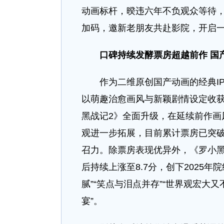
动画标杆，暌违六年不负观众等待
加码，邀新老朋友共赴影院，开启
口碑持续发酵票房超越前作 国
作为二维原创国产动画的经典IP，
以萌趣治愈画风与新颖剧情设定收获
黑战记2》全面升级，在延续前作画
观进一步拓展，目前累计票房已突破
召力。除票房表现优异外，《罗小黑
后持续上涨至8.7分，创下2025
腻”“笑点与泪点并存”“世界观宏大
宴”。