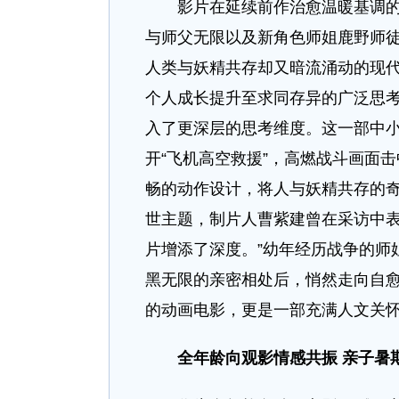
影片在延续前作治愈温暖基调的同
与师父无限以及新角色师姐鹿野师
人类与妖精共存却又暗流涌动的现代
个人成长提升至求同存异的广泛思
入了更深层的思考维度。这一部中小
开“飞机高空救援”，高燃战斗画面
畅的动作设计，将人与妖精共存的
世主题，制片人曹紫建曾在采访中表
片增添了深度。”幼年经历战争的师
黑无限的亲密相处后，悄然走向自愈
的动画电影，更是一部充满人文关怀
全年龄向观影情感共振 亲子
暑