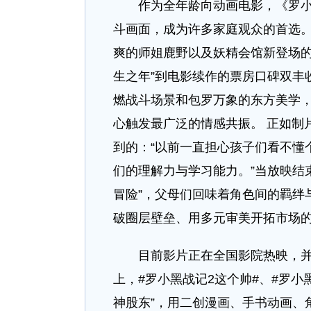
作为全年龄向动画电影，《罗小黑
斗画面，成为许多家庭观众的首选
爽的师姐鹿野以及妖精会馆新登场的
生之年”到电影续作的票房口碑双丰
燃战斗场景和包罗万象的东方美学，
心触发最广泛的情感共振。 正如制
到的：“以前一直担心孩子们看不懂
们的理解力与学习能力。”当放映结
冒险”，父母们回味着角色间的羁绊
破圈层壁垒、用多元审美开拓市场
目前影片正在全国影院热映，并凭
上，#罗小黑战记2这个帅#、#罗小
神股东”，用二创漫画、手书动画、