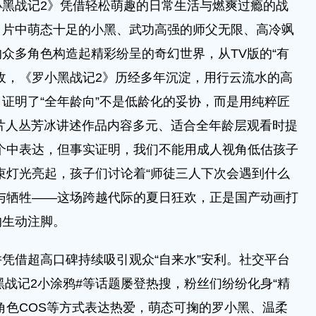
战记2》凭借轻松萌趣的日常生活与燃爽过瘾的战
。片中萌态十足的小黑、武功高强的师父无限、高冷飒
众多角色构造起精彩纷呈的奇幻世界，从TV版的“有
收，《罗小黑战记2》历经多年沉淀，用行云流水的高
证明了“全年龄向”不是低龄化的妥协，而是用纯粹匠
片人丛芳冰讲述作品内容多元、适合全年龄层观看时提
个中表达，但事实证明，我们不能用成人视角低估孩子
束灯光亮起，孩子们讨论着“师徒三人下次会遇到什么
与牺牲——这场跨越代际的夏日狂欢，正是国产动画打
的生动注脚。
借超高口碑持续吸引观众“自来水”安利。社交平台
黑战记2小涂鸦#等话题屡登热搜，粉丝们纷纷化身“精
角色COS等方式表达热爱，萌态可掬的罗小黑、温柔