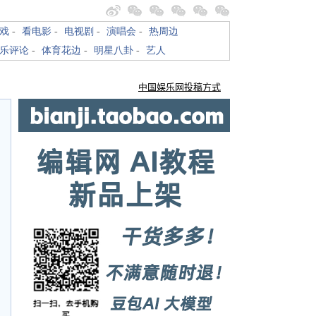
戏
-
看电影
-
电视剧
-
演唱会
-
热周边
乐评论
-
体育花边
-
明星八卦
-
艺人