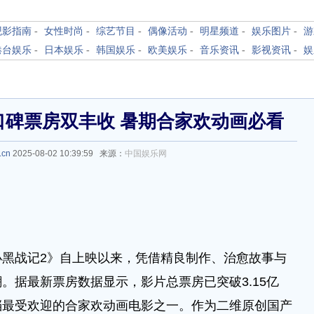
观影指南
-
女性时尚
-
综艺节目
-
偶像活动
-
明星频道
-
娱乐图片
-
游
港台娱乐
-
日本娱乐
-
韩国娱乐
-
欧美娱乐
-
音乐资讯
-
影视资讯
-
娱
口碑票房双丰收 暑期合家欢动画必看
.cn
2025-08-02 10:39:59 来源：
中国娱乐网
战记2》自上映以来，凭借精良制作、治愈故事与
。据最新票房数据显示，影片总票房已突破3.15亿
档最受欢迎的合家欢动画电影之一。作为二维原创国产