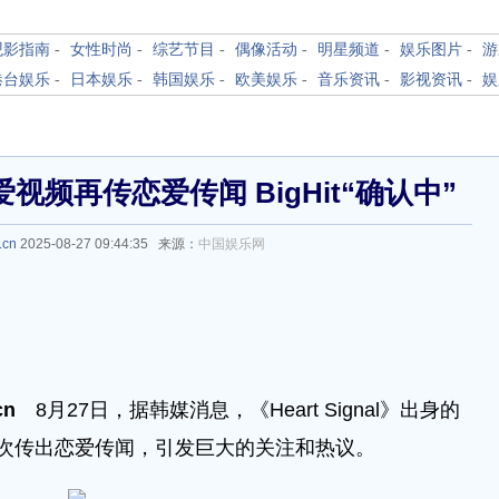
观影指南
-
女性时尚
-
综艺节目
-
偶像活动
-
明星频道
-
娱乐图片
-
游
港台娱乐
-
日本娱乐
-
韩国娱乐
-
欧美娱乐
-
音乐资讯
-
影视资讯
-
娱
频再传恋爱传闻 BigHit“确认中”
.cn
2025-08-27 09:44:35 来源：
中国娱乐网
cn
8月27日，据韩媒消息，《Heart Signal》出身的
次传出恋爱传闻，引发巨大的关注和热议。