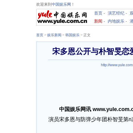
欢迎来到
中国娱乐网
！
首页
-
演艺经纪
-
新闻
-
内地娱乐
-
首页
>
娱乐新闻
>
韩国娱乐
> 正文
宋多恩公开与朴智旻恋爱视
http://www.yule.com
中国娱乐网讯 www.yule.com.
演员宋多恩与防弹少年团朴智旻第n