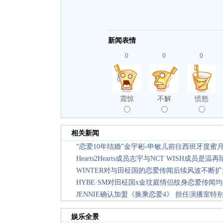
新闻表情
0
0
0
震惊
不解
愤怒
相关新闻
“恋爱10年结婚”金宇彬-申敏儿前往西班牙度蜜
Hearts2Hearts成员志宇与NCT WISH成员
WINTER对与田柾国的恋爱传闻后续风波不断扩
HYBE·SM对田柾国x金玟庭情侣纹身恋爱传闻
JENNIE确认加盟《换乘恋爱4》 担任演播室特