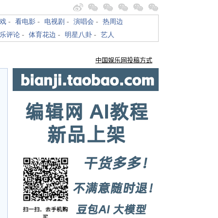
戏
-
看电影
-
电视剧
-
演唱会
-
热周边
乐评论
-
体育花边
-
明星八卦
-
艺人