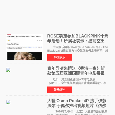
ROSÉ确定参加BLACKPINK十周
年活动！所属社表示：提前空出
了时间
中国娱乐网讯 www yule com cn 7日，The
Black Label通过官方社交媒体账号发表声明，就
近期网络上关于ROS&Eacute;个人行程及是否参
韩国娱乐
加BLACKPINK出道纪念活动的种种猜测作出正
式回应。 Th
青年导演朱愷淇《香港一夜》斩
获第五届亚洲国际青年电影展最
佳剧本改编奖
近日，第五届亚洲国际青年电影展
（AIYFF）金兰奖颁奖盛典在香港隆重举行。在
这场汇聚数百位海内外电影人、文化界人士及媒
娱乐评论
体代表的亚洲青年影视盛会上，香港本土电影
《香港一夜》（Dawn in Ho
大疆 Osmo Pocket 4P 携手伊莎
贝尔·于佩尔推出视频短片《仿佛
相识》
（2026年8月6日，北京）大疆发布原创视频