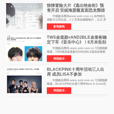
惊悚冒险大片《逃出绝命街》预
售开启 安妮海瑟薇直面恐龙围猎
中国娱乐网讯www yule com cn 由华纳兄
弟影片公司出品，J·J·艾布拉姆斯制片，大卫·罗
伯特·米切尔执导，好莱坞巨星安妮·海瑟薇和伊万
影视新闻
·麦克格雷格领衔主演的2026暑期惊悚冒险大片
《逃出绝
TWS金道勋×AND2BLE金奎彬确
定下车《音乐中心》！8月末告别
MC席位
中国娱乐网讯 www yule com cn 7日据独家
报道，TWS成员金道勋与AND2BLE成员金奎彬
将于8月离开《音乐中心》MC的位置。 金道
韩国娱乐
勋与金奎彬于去年3月与H2H A-NA一起被选为
《音乐中心》MC，约1
BLACKPINK十周年活动三人出
席 成员LISA不参加
中国娱乐网讯 www yule com cn 7日据独家
报道，BLACKPINK出道十周年Meet & Greet活
动将由智秀、ROS&Eacute;、JENNIE出席，
韩国娱乐
LISA将缺席。 此前BLACKPINK所属社YG并
未为组合出道十周年做