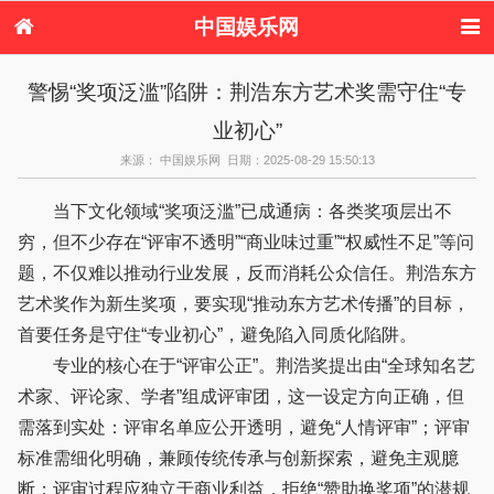
中国娱乐网
首页
新闻
女性
内地娱乐
警惕“奖项泛滥”陷阱：荆浩东方艺术奖需守住“专
港台娱乐
日本娱乐
韩国娱乐
欧美娱乐
业初心”
体育花边
音乐新闻
影视新闻
内地明星八卦
港台明星八卦
日本韩国明星
欧美明星八卦
娱乐评论
来源： 中国娱乐网 日期：2025-08-29 15:50:13
八卦
当下文化领域“奖项泛滥”已成通病：各类奖项层出不
穷，但不少存在“评审不透明”“商业味过重”“权威性不足”等问
题，不仅难以推动行业发展，反而消耗公众信任。荆浩东方
艺术奖作为新生奖项，要实现“推动东方艺术传播”的目标，
首要任务是守住“专业初心”，避免陷入同质化陷阱。
专业的核心在于“评审公正”。荆浩奖提出由“全球知名艺
术家、评论家、学者”组成评审团，这一设定方向正确，但
需落到实处：评审名单应公开透明，避免“人情评审”；评审
标准需细化明确，兼顾传统传承与创新探索，避免主观臆
断；评审过程应独立于商业利益，拒绝“赞助换奖项”的潜规