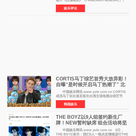
短片《仿佛相识》（FAMILIARIT&Eacute;）。
视频短片由戛纳国际电影节最佳女演员伊莎贝尔·
娱乐评论
于佩尔（Isabelle Huppert）主演，全程使用大
疆首款双主摄口
CORTIS马丁综艺首秀大放异彩！
自曝“是时候开启马丁热潮了” 北
美巡演火热进行中
中国娱乐网讯 www yule com cn CORTIS
成员马丁在出道后首次出演主流电视台综艺节
目，展现了多才多艺的魅力。 马丁出演了5日
韩国娱乐
播出的MBC《Radio Star》Fashion与Passion
之间，I&lsquo;m
THE BOYZ以9人组签约新生厂
牌！NEW暂时缺席 组合活动将坚
定不移继续
中国娱乐网讯 www yule com cn 6日，
THE BOYZ表示：我们9人一致决定继续进行THE