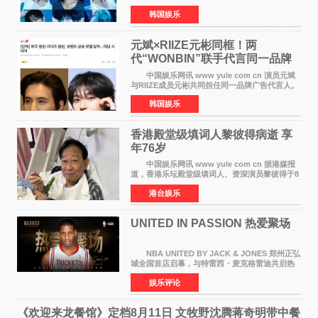
BOYZ组合活动，并且已经完成了组合团体活动
韩国娱乐
签约。目前正在新生厂牌下进行活动准备。尚未
离开THE BOYZ原所
元斌×RIIZE元彬同框！两
代“WONBIN”联手代言同一品牌
颜值天花板合体
中国娱乐网讯 www yule com cn 演员元斌
与RIIZE成员元彬共同担任同一品牌广告代言人。
6日据独家报道，继演员元斌之后，RIIZE元彬最
韩国娱乐
近也被选为某在线中介平台A公司的共同广告代言
人，两人将作
香港殿堂级填词人黎彼得病逝 享
年76岁​
中国娱乐网讯 www yule com cn 据港媒报
道，香港乐坛殿堂级填词人、资深演员黎彼得于8
月5日上午因病离世，终年76岁。好友钟志光透
港台娱乐
露，黎彼得今年3月中风后便卧床休养，身体机能
持续衰退，最
UNITED IN PASSION 热爱聚场
NBA UNITED BY JACK & JONES 郑州正弘
城全国首店启幕，与特雷西・麦克格雷迪共启热
爱 2026 年7 月21 日，
娱乐评论
NBAUNITEDBYJACK&JONES 全国首店，于郑
州正弘城正式启幕。NBA 传奇球星
《欢迎来龙餐馆》定档8月11日 文牧野沈腾蒋奇明带中餐