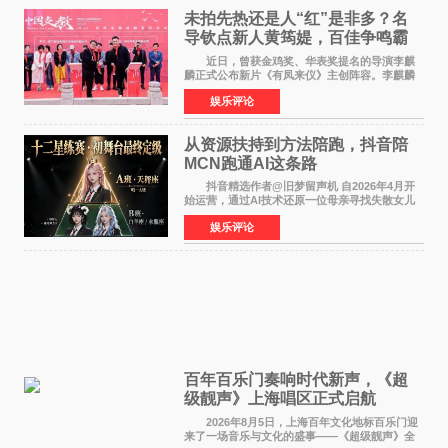
未拍先热还是人“红”是非多？名
导钦点新人黄筠媞，百佳争鸣霸
气回应
近日，曾获金鸡奖、华表奖提名的导演李麒
麟正式公布新片《有凤来仪》主创阵容。李麒麟
早年凭电影《华容道》获得金鸡奖、华表奖提
娱乐评论
名，此后长期参与国内外电影制作，其担任制片
人参与的作品亦曾
从资源扶持到方法陪跑，抖音陪
MCN跑通AI这条路
抖音精选作者@旧梦留声机 自2026年4月开
始运营，通过AI技术还原一位母亲寻找失散女儿
的故事，凭借强情感表达获得大量用户关注，发
娱乐评论
布仅21小时便获得超1亿曝光、超1000万互动。
此后，账号持续沿
百年百乐门奏响时代新声，《超
级靓声》上海唱区正式启航
2026年8月5日，上海百年文化地标百乐门迎
来了一场音乐与文化的盛事——《超级靓声》全