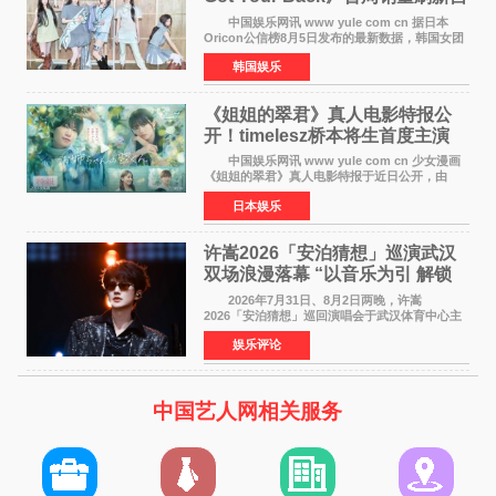
身纪录
中国娱乐网讯 www yule com cn 据日本
Oricon公信榜8月5日发布的最新数据，韩国女团
ILLIT在日本发行的第二张单曲《I Got Your
韩国娱乐
Back》首周销量达到71,009张，成功跻身最新一
期周单曲排行
《姐姐的翠君》真人电影特报公
开！timelesz桥本将生首度主演
12月4日上映
中国娱乐网讯 www yule com cn 少女漫画
《姐姐的翠君》真人电影特报于近日公开，由
timelesz成员桥本将生担任主演，这也是他首次
日本娱乐
担任电影主演，引发高度关注。 女高中生咲
苗翠（中岛瑠菜
许嵩2026「安泊猜想」巡演武汉
双场浪漫落幕 “以音乐为引 解锁
江城记忆”
2026年7月31日、8月2日两晚，许嵩
2026「安泊猜想」巡回演唱会于武汉体育中心主
体育场盛大开唱。许嵩与数万歌迷在此相聚，从
娱乐评论
浪漫惬意的舞台设计到充满诚意与惊喜的现场互
动，共同开启了一场关于
中国艺人网相关服务