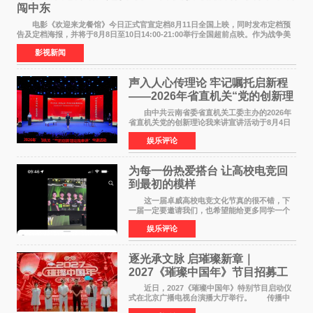
闯中东
电影《欢迎来龙餐馆》今日正式官宣定档8月11日全国上映，同时发布定档预
告及定档海报，并将于8月8日至10日14:00-21:00举行全国超前点映。作为战争美
食大片，影片讲述的是中国厨师徐福（沈腾
影视新闻
声入人心传理论 牢记嘱托启新程
——2026年省直机关“党的创新理
论我来讲”宣讲活动圆满落幕
由中共云南省委省直机关工委主办的2026年
省直机关党的创新理论我来讲宣讲活动于8月4日
至5日在昆明举办。活动以 "牢记嘱托 感恩奋进
娱乐评论
开创云南发展新局面 "为主题，坚持以新时代中国
特色社会主义
为每一份热爱搭台 让高校电竞回
到最初的模样
这一届卓威高校电竞文化节真的很不错，下
一届一定要邀请我们，也希望能给更多同学一个
来到现场的机会。 2026卓威高校电竞文化节
娱乐评论
已经落下帷幕，在活动结束后，仍有不少高校电
竞社负责人和现
逐光承文脉 启璀璨新章｜
2027《璀璨中国年》节目招募工
作圆满启动
近日，2027《璀璨中国年》特别节目启动仪
式在北京广播电视台演播大厅举行。 传播中
华优秀传统文化，弘扬纯正国风艺术，打造高规