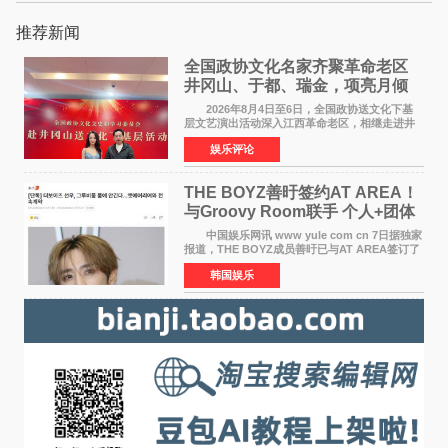
推荐新闻
全国政协文化名家齐聚革命老区
井冈山、于都、瑞金，项亮月倾
情献唱《桃花谣》致敬红色沃土
2026年8月4日至6日，全国政协送文化下基
层文艺演出活动深入江西革命老区，相继走进井
冈山、于都长征出发地、瑞金三地。由全国政协
娱乐评论
文化文史和学习委员会副主任、甘肃省政协原主
席欧阳坚率团，一
THE BOYZ善旴签约AT AREA！
与Groovy Room联手 个人+团体
活动并行
中国娱乐网讯 www yule com cn 7日据独家
报道，THE BOYZ成员善旴已与AT AREA签订了
专属合约。AT AREA是由知名制作人组合
韩国娱乐
Groovy Room创立的hip-hop厂牌，旗下拥有多
位实力派音乐人，在韩