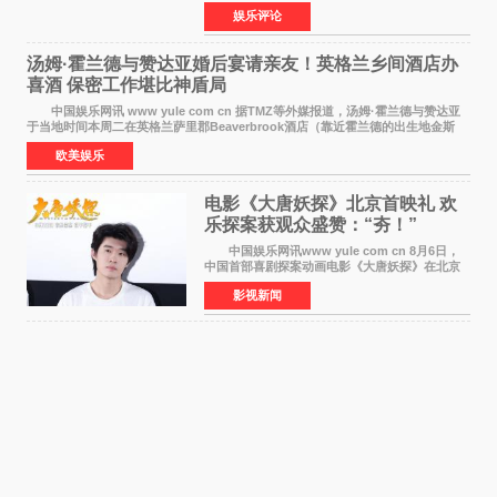
国励志音乐公益节目上海唱区新闻发布会暨启动
娱乐评论
仪式在此隆重举行。各界领导、嘉宾与媒体朋友
齐聚一堂，共同
汤姆·霍兰德与赞达亚婚后宴请亲友！英格兰乡间酒店办
喜酒 保密工作堪比神盾局
中国娱乐网讯 www yule com cn 据TMZ等外媒报道，汤姆·霍兰德与赞达亚
于当地时间本周二在英格兰萨里郡Beaverbrook酒店（靠近霍兰德的出生地金斯
顿）举办婚宴，邀请家人与朋友们喝喜酒，庆祝
欧美娱乐
电影《大唐妖探》北京首映礼 欢
乐探案获观众盛赞：“夯！”
中国娱乐网讯www yule com cn 8月6日，
中国首部喜剧探案动画电影《大唐妖探》在北京
举办电影首映礼。导演程腾、联合导演黄珉、总
影视新闻
制片人曹紫建、制片人李莹莹，配音导演张喆，
对白指导程寅，领