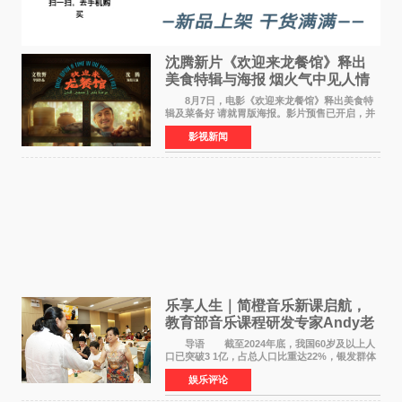
沈腾新片《欢迎来龙餐馆》释出
美食特辑与海报 烟火气中见人情
温暖
8月7日，电影《欢迎来龙餐馆》释出美食特
辑及菜备好 请就胃版海报。影片预售已开启，并
将于8月8日至10日14:00-21:00举行全国超前点
影视新闻
映。电影《欢迎来龙餐馆》作为战争美食喜剧大
片，讲述了中国
乐享人生｜简橙音乐新课启航，
教育部音乐课程研发专家Andy老
师重磅入驻领航银龄琴声
导语 截至2024年底，我国60岁及以上人
口已突破3 1亿，占总人口比重达22%，银发群体
的精神文化需求日益凸显。2024年1月，国务院办
娱乐评论
公厅印发《关于发展银发经济增进老年人福祉的
意见》——这是