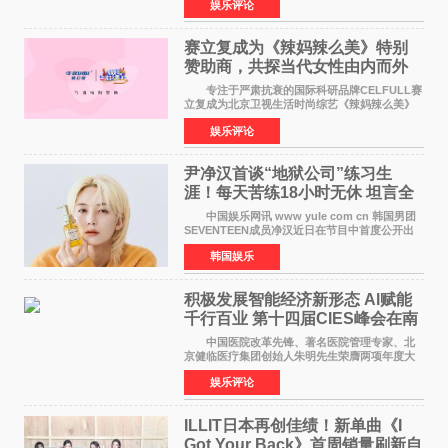
娱乐评论
格、高质感、正能量的文艺盛典，是璀璨中国年
矢志不渝的初心
赛立复成为《辣妈辣么美》特别
赞助商，共探当代女性由内而外
活力美
专注于严肃抗衰的国际科研品牌CELFULL赛
立复成为北京卫视生活时尚综艺《辣妈辣么美》
的特别赞助商,明星辣妈袁咏仪倾情参与，向广大
娱乐评论
都市女性传递健康生活新主张，寄语当代女性在
家庭与自我之间
尹净汉首谈“地狱公司”练习生
涯！每天苦练18小时无休 坦言全
靠成员撑过来
中国娱乐网讯 www yule com cn 韩国男团
SEVENTEEN成员净汉近日在节目中首度公开出
道前的残酷练习生经历，并提及经纪公司Pledis
韩国娱乐
娱乐，引发广泛关注。 在8月2日播出的日本
TBS综艺节目《周
积极发展智能经济新形态 Al赋能
千行百业 第十四届CIES峰会在南
京盛大召开
中国医院改革先锋、著名医院管理专家、北
京健临医疗集团创始人朱明先生荣膺两项年度大
奖 2026年7月31日，盛夏金陵，长江之畔，
娱乐评论
以重落地·真务实·强链接为主题的2026&lsquo;人
工智能+&rsquo
ILLIT日本再创佳绩！新单曲《I
Got Your Back》首周销量刷新自