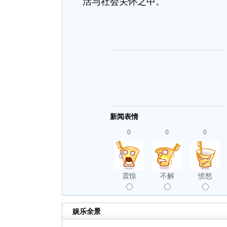
活与社会关怀之中。
新闻表情
0
0
0
震惊
不解
愤怒