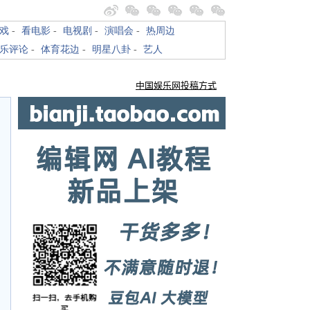
戏
-
看电影
-
电视剧
-
演唱会
-
热周边
乐评论
-
体育花边
-
明星八卦
-
艺人