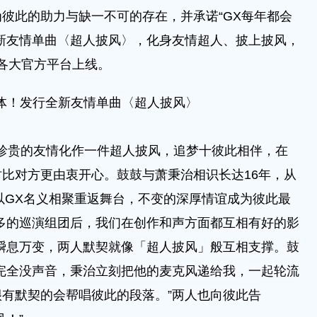
更成为彼此的助力与缺一不可的存在，并承诺“GX每年都会
新友情单曲〈超人披风〉，化身友情超人、披上披风，
各大官方平台上线。
体！发行全新友情单曲〈超人披风〉
贵的友情化作一件超人披风，追梦十彼此相伴，在
比对方更由衷开心。鼓鼓与萧秉治相识长达16年，从
年以GX名义相聚重返舞台，不变的深厚情谊成为彼此最
多的巡演组团后，我们在创作和声方面都互相有好的影
瞬息万变，两人默契就像「超人披风」般互相支撑。鼓
完全没声音，秉治立刻把他的麦克风递给我，一起轮流
有默契的会帮唱彼此的段落。”两人也向彼此告