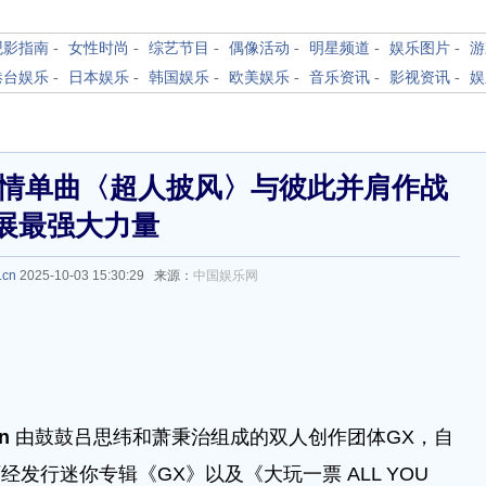
观影指南
-
女性时尚
-
综艺节目
-
偶像活动
-
明星频道
-
娱乐图片
-
游
港台娱乐
-
日本娱乐
-
韩国娱乐
-
欧美娱乐
-
音乐资讯
-
影视资讯
-
娱
友情单曲〈超人披风〉与彼此并肩作战
展最强大力量
.cn
2025-10-03 15:30:29 来源：
中国娱乐网
cn
由鼓鼓吕思纬和萧秉治组成的双人创作团体GX，自
历经发行迷你专辑《GX》以及《大玩一票 ALL YOU