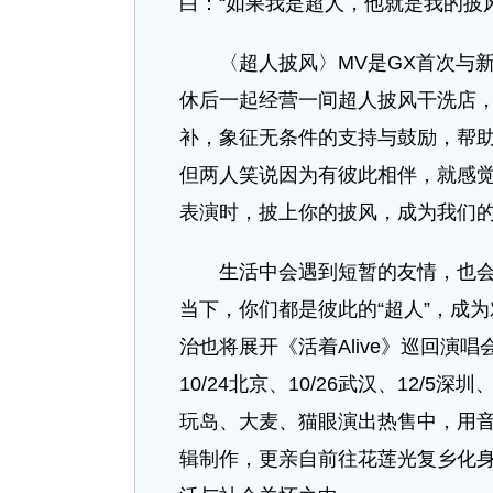
白：“如果我是超人，他就是我的披风
〈超人披风〉MV是GX首次与新
休后一起经营一间超人披风干洗店
补，象征无条件的支持与鼓励，帮
但两人笑说因为有彼此相伴，就感觉
表演时，披上你的披风，成为我们的
生活中会遇到短暂的友情，也会拥
当下，你们都是彼此的“超人”，成
治也将展开《活着Alive》巡回演
10/24北京、10/26武汉、12/5深
玩岛、大麦、猫眼演出热售中，用
辑制作，更亲自前往花莲光复乡化身