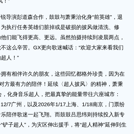
！”
锐导演彭道森合作，鼓鼓与萧秉治化身“前英雄”，退
，为执行任务英雄们脏掉或是破损的披风做清洗、修
助他们能飞得更高、更远。虽然拍摄持续到凌晨两点，
不这么辛苦。GX更向歌迷喊话：“欢迎大家来看我们
超人！”
有相伴许久的朋友，这些回忆都格外珍贵，因为在
为对方最有力的陪伴！延续〈超人披风〉的精神，萧秉
唱会，化身音乐超人，把最真挚的能量带往六座城市：
圳、12/7广州，以及2026年1/17上海、1/18南京，门票纷
音乐陪伴歌迷一起飞翔。而鼓鼓吕思纬则持续投入新专
“铲子超人”，为灾区伸出援手，将“超人精神”延伸到生