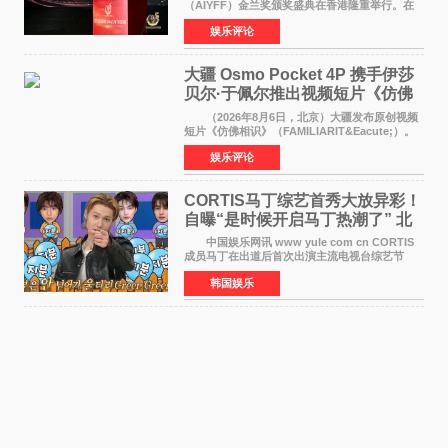
（AIYFF）金兰奖颁奖盛典在香港隆重举行。在
这场汇聚数百位海内外电影人、文化界人士及媒
娱乐评论
体代表的亚洲青年影视盛会上，香港本土电影
《香港一夜》（Dawn in Ho
大疆 Osmo Pocket 4P 携手伊莎
贝尔·于佩尔推出视频短片《仿佛
相识》
（2026年8月6日，北京）大疆发布原创视频
短片《仿佛相识》（FAMILIARIT&Eacute;）。
视频短片由戛纳国际电影节最佳女演员伊莎贝尔·
娱乐评论
于佩尔（Isabelle Huppert）主演，全程使用大
疆首款双主摄口
CORTIS马丁综艺首秀大放异彩！
自曝“是时候开启马丁热潮了” 北
美巡演火热进行中
中国娱乐网讯 www yule com cn CORTIS
成员马丁在出道后首次出演主流电视台综艺节
目，展现了多才多艺的魅力。 马丁出演了5日
韩国娱乐
播出的MBC《Radio Star》Fashion与Passion
之间，I&lsquo;m