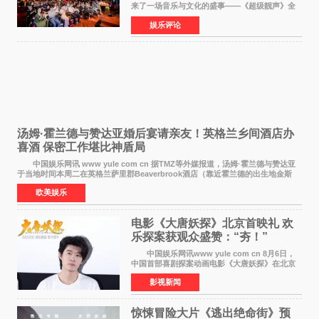
来了一场音乐与文化的盛事——《超级靓声》全
国励志音乐公益节目上海唱区新闻发布会暨启动
娱乐评论
仪式在此隆重举行。各界领导、嘉宾与媒体朋友
齐聚一堂，共同
汤姆·霍兰德与赞达亚婚后宴请亲友！英格兰乡间酒店办
喜酒 保密工作堪比神盾局
中国娱乐网讯 www yule com cn 据TMZ等外媒报道，汤姆·霍兰德与赞达亚
于当地时间本周二在英格兰萨里郡Beaverbrook酒店（靠近霍兰德的出生地金斯
顿）举办婚宴，邀请家人与朋友们喝喜酒，庆祝
欧美娱乐
电影《大唐妖探》北京首映礼 欢
乐探案获观众盛赞：“夯！”
中国娱乐网讯www yule com cn 8月6日，
中国首部喜剧探案动画电影《大唐妖探》在北京
举办电影首映礼。导演程腾、联合导演黄珉、总
影视新闻
制片人曹紫建、制片人李莹莹，配音导演张喆，
对白指导程寅，领
惊悚冒险大片《逃出绝命街》预