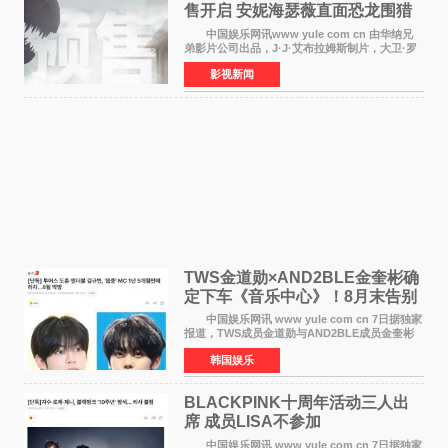
售开启 安妮海瑟薇直面恐龙围猎
中国娱乐网讯www yule com cn 由华纳兄
弟影片公司出品，J·J·艾布拉姆斯制片，大卫·罗
伯特·米切尔执导，好莱坞巨星安妮·海瑟薇和伊万
影视新闻
·麦克格雷格领衔主演的2026暑期惊悚冒险大片
《逃出绝
TWS金道勋×AND2BLE金奎彬确
定下车《音乐中心》！8月末告别
MC席位
中国娱乐网讯 www yule com cn 7日据独家
报道，TWS成员金道勋与AND2BLE成员金奎彬
将于8月离开《音乐中心》MC的位置。 金道
韩国娱乐
勋与金奎彬于去年3月与H2H A-NA一起被选为
《音乐中心》MC，约1
BLACKPINK十周年活动三人出
席 成员LISA不参加
中国娱乐网讯 www yule com cn 7日据独家