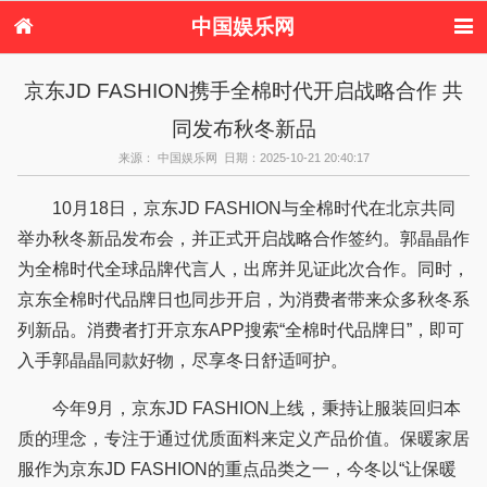
中国娱乐网
首页
新闻
女性
内地娱乐
京东JD FASHION携手全棉时代开启战略合作 共
港台娱乐
日本娱乐
韩国娱乐
欧美娱乐
同发布秋冬新品
体育花边
音乐新闻
影视新闻
内地明星八卦
港台明星八卦
日本韩国明星
欧美明星八卦
娱乐评论
来源： 中国娱乐网 日期：2025-10-21 20:40:17
八卦
10月18日，京东JD FASHION与全棉时代在北京共同
举办秋冬新品发布会，并正式开启战略合作签约。郭晶晶作
为全棉时代全球品牌代言人，出席并见证此次合作。同时，
京东全棉时代品牌日也同步开启，为消费者带来众多秋冬系
列新品。消费者打开京东APP搜索“全棉时代品牌日”，即可
入手郭晶晶同款好物，尽享冬日舒适呵护。
今年9月，京东JD FASHION上线，秉持让服装回归本
质的理念，专注于通过优质面料来定义产品价值。保暖家居
服作为京东JD FASHION的重点品类之一，今冬以“让保暖