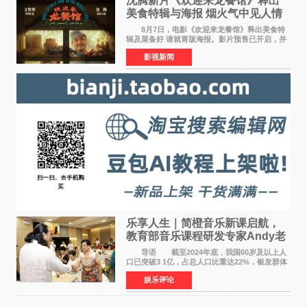
沈腾新片《欢迎来龙餐馆》释出
美食特辑与海报 烟火气中见人情
温暖
8月7日，电影《欢迎来龙餐馆》释出美食特
辑及菜备好 请就胃版海报。影片预售已开启，并
将于8月8日至10日14:00-21:00举行全国超前点
影视新闻
映。电影《欢迎来龙餐馆》作为战争美食喜剧大
片，讲述了中国
乐享人生｜简橙音乐新课启航，
教育部音乐课程研发专家Andy老
师重磅入驻领航银龄琴声
导语 截至2024年底，我国60岁及以上人
口已突破3 1亿，占总人口比重达22%，银发群体
的精神文化需求日益凸显。2024年1月，国务院办
娱乐评论
公厅印发《关于发展银发经济增进老年人福祉的
意见》——这是