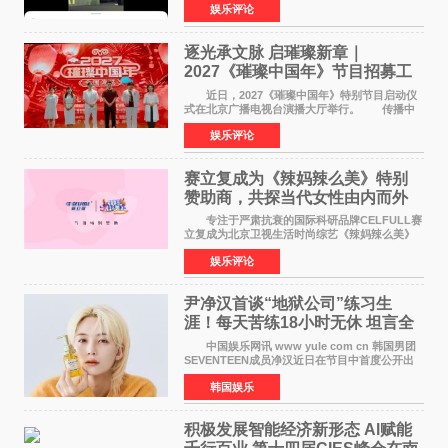
娱乐评论
已经落下帷幕，在活动结束后，仍有不少高校电
竞社负责人和现
逐光承文脉 启璀璨新章｜
2027《璀璨中国年》节目招募工
作圆满启动
近日，2027《璀璨中国年》特别节目启动仪
式在北京广播电视台演播大厅举行。 传播中
华优秀传统文化，弘扬纯正国风艺术，打造高规
娱乐评论
格、高质感、正能量的文艺盛典，是璀璨中国年
矢志不渝的初心
赛立复成为《辣妈辣么美》特别
赞助商，共探当代女性由内而外
活力美
专注于严肃抗衰的国际科研品牌CELFULL赛
立复成为北京卫视生活时尚综艺《辣妈辣么美》
的特别赞助商,明星辣妈袁咏仪倾情参与，向广大
娱乐评论
都市女性传递健康生活新主张，寄语当代女性在
家庭与自我之间
尹净汉首谈“地狱公司”练习生
涯！每天苦练18小时无休 坦言全
靠成员撑过来
中国娱乐网讯 www yule com cn 韩国男团
SEVENTEEN成员净汉近日在节目中首度公开出
道前的残酷练习生经历，并提及经纪公司Pledis
韩国娱乐
娱乐，引发广泛关注。 在8月2日播出的日本
TBS综艺节目《周
积极发展智能经济新形态 Al赋能