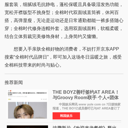
服套装，细腻绒毛抗静电，蓬松保暖且具备吸湿发热功能，
宽松开襟版型不挑身型；全棉时代双面绒直筒裤，休闲百
搭，高弹显瘦，无论是运动还是日常通勤都能一裤多搭随心
穿；全棉时代修身连帽外套，选用双面绒面料，软糯柔暖，
结合立体剪裁完美修饰身材，上身简约又慵懒。
想要入手亲肤全棉好物的消费者，不妨打开京东APP
搜索“全棉时代品牌日”，即可加入这场冬日温暖之旅，感受
全棉科技带来的时尚与贴心。
推荐新闻
THE BOYZ善旴签约AT AREA！
与Groovy Room联手 个人+团体
活动并行
中国娱乐网讯 www yule com cn 7日据独家
报道，THE BOYZ成员善旴已与AT AREA签订了
专属合约。AT AREA是由知名制作人组合
韩国娱乐
Groovy Room创立的hip-hop厂牌，旗下拥有多
位实力派音乐人，在韩