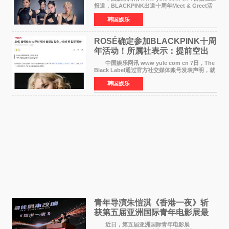
报道，BLACKPINK出道十周年Meet & Greet活
动将由智秀、ROS&Eacute;、JENNIE出席，
韩国娱乐
LISA将缺席。 此前BLACKPINK所属社YG并
未为组合出道十周年做
ROSÉ确定参加BLACKPINK十周
年活动！所属社表示：提前空出
了时间
中国娱乐网讯 www yule com cn 7日，The
Black Label通过官方社交媒体账号发表声明，就
近期网络上关于ROS&Eacute;个人行程及是否参
韩国娱乐
加BLACKPINK出道纪念活动的种种猜测作出正
式回应。 Th
青年导演朱愷淇《香港一夜》斩
获第五届亚洲国际青年电影展最
佳剧本改编奖
近日，第五届亚洲国际青年电影展