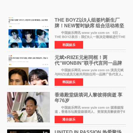
THE BOYZ以9人组签约新生厂
牌！NEW暂时缺席 组合活动将坚
定不移继续
中国娱乐网讯 www yule com cn 6日，
THE BOYZ表示：我们9人一致决定继续进行THE
BOYZ组合活动，并且已经完成了组合团体活动
韩国娱乐
签约。目前正在新生厂牌下进行活动准备。尚未
离开THE BOYZ原所
元斌×RIIZE元彬同框！两
代“WONBIN”联手代言同一品牌
颜值天花板合体
中国娱乐网讯 www yule com cn 演员元斌
与RIIZE成员元彬共同担任同一品牌广告代言人。
6日据独家报道，继演员元斌之后，RIIZE元彬最
韩国娱乐
近也被选为某在线中介平台A公司的共同广告代言
人，两人将作
香港殿堂级填词人黎彼得病逝 享
年76岁​
中国娱乐网讯 www yule com cn 据港媒报
道，香港乐坛殿堂级填词人、资深演员黎彼得于8
月5日上午因病离世，终年76岁。好友钟志光透
港台娱乐
露，黎彼得今年3月中风后便卧床休养，身体机能
持续衰退，最
UNITED IN PASSION 热爱聚场