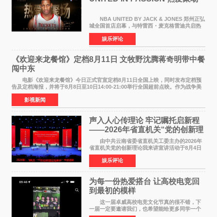
NBA UNITED BY JACK & JONES 郑州正弘
城全国首店启幕，与特雷西・麦克格雷迪共启热
爱 2026 年7 月21 日，
娱乐评论
NBAUNITEDBYJACK&JONES 全国首店，于郑
州正弘城正式启幕。NBA 传奇球星
《欢迎来龙餐馆》定档8月11日 文牧野沈腾蒋奇明带中餐
闯中东
电影《欢迎来龙餐馆》今日正式官宣定档8月11日全国上映，同时发布定档预
告及定档海报，并将于8月8日至10日14:00-21:00举行全国超前点映。作为战争美
食大片，影片讲述的是中国厨师徐福（沈腾
影视新闻
声入人心传理论 牢记嘱托启新程
——2026年省直机关“党的创新理
论我来讲”宣讲活动圆满落幕
由中共云南省委省直机关工委主办的2026年
省直机关党的创新理论我来讲宣讲活动于8月4日
至5日在昆明举办。活动以 "牢记嘱托 感恩奋进
娱乐评论
开创云南发展新局面 "为主题，坚持以新时代中国
特色社会主义
为每一份热爱搭台 让高校电竞回
到最初的模样
这一届卓威高校电竞文化节真的很不错，下
一届一定要邀请我们，也希望能给更多同学一个
来到现场的机会。 2026卓威高校电竞文化节