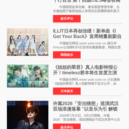
千行百业 第十四届CIES峰会在南
京盛大召开
中国医院改革先锋、著名医院管理专家、北
京健临医疗集团创始人朱明先生荣膺两项年度大
奖 2026年7月31日，盛夏金陵，长江之畔，
娱乐评论
以重落地·真务实·强链接为主题的2026&lsquo;人
工智能+&rsquo
ILLIT日本再创佳绩！新单曲《I
Got Your Back》首周销量刷新自
身纪录
中国娱乐网讯 www yule com cn 据日本
Oricon公信榜8月5日发布的最新数据，韩国女团
ILLIT在日本发行的第二张单曲《I Got Your
韩国娱乐
Back》首周销量达到71,009张，成功跻身最新一
期周单曲排行
《姐姐的翠君》真人电影特报公
开！timelesz桥本将生首度主演
12月4日上映
中国娱乐网讯 www yule com cn 少女漫画
《姐姐的翠君》真人电影特报于近日公开，由
timelesz成员桥本将生担任主演，这也是他首次
日本娱乐
担任电影主演，引发高度关注。 女高中生咲
苗翠（中岛瑠菜
许嵩2026「安泊猜想」巡演武汉
双场浪漫落幕 “以音乐为引 解锁
江城记忆”
2026年7月31日、8月2日两晚，许嵩
2026「安泊猜想」巡回演唱会于武汉体育中心主
体育场盛大开唱。许嵩与数万歌迷在此相聚，从
娱乐评论
浪漫惬意的舞台设计到充满诚意与惊喜的现场互