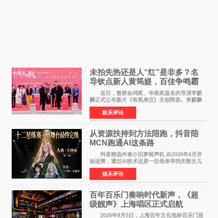
未拍先热还是人“红”是非多？名
导钦点新人黄筠媞，百佳争鸣霸
气回应
近日，曾获金鸡奖、华表奖提名的导演李麒
麟正式公布新片《有凤来仪》主创阵容。李麒麟
早年凭电影《华容道》获得金鸡奖、华表奖提
娱乐评论
名，此后长期参与国内外电影制作，其担任制片
人参与的作品亦曾
从资源扶持到方法陪跑，抖音陪
MCN跑通AI这条路
抖音精选作者@旧梦留声机 自2026年4月开
始运营，通过AI技术还原一位母亲寻找失散女儿
的故事，凭借强情感表达获得大量用户关注，发
娱乐评论
布仅21小时便获得超1亿曝光、超1000万互动。
此后，账号持续沿
百年百乐门奏响时代新声，《超
级靓声》上海唱区正式启航
2026年8月5日，上海百年文化地标百乐门迎