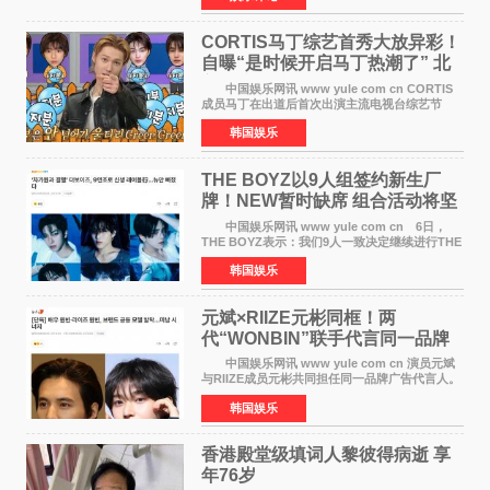
疆首款双主摄口
CORTIS马丁综艺首秀大放异彩！
自曝“是时候开启马丁热潮了” 北
美巡演火热进行中
中国娱乐网讯 www yule com cn CORTIS
成员马丁在出道后首次出演主流电视台综艺节
目，展现了多才多艺的魅力。 马丁出演了5日
韩国娱乐
播出的MBC《Radio Star》Fashion与Passion
之间，I&lsquo;m
THE BOYZ以9人组签约新生厂
牌！NEW暂时缺席 组合活动将坚
定不移继续
中国娱乐网讯 www yule com cn 6日，
THE BOYZ表示：我们9人一致决定继续进行THE
BOYZ组合活动，并且已经完成了组合团体活动
韩国娱乐
签约。目前正在新生厂牌下进行活动准备。尚未
离开THE BOYZ原所
元斌×RIIZE元彬同框！两
代“WONBIN”联手代言同一品牌
颜值天花板合体
中国娱乐网讯 www yule com cn 演员元斌
与RIIZE成员元彬共同担任同一品牌广告代言人。
6日据独家报道，继演员元斌之后，RIIZE元彬最
韩国娱乐
近也被选为某在线中介平台A公司的共同广告代言
人，两人将作
香港殿堂级填词人黎彼得病逝 享
年76岁​