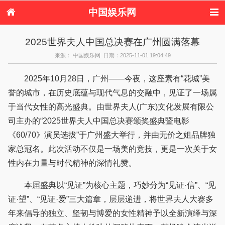
中国娱乐网
首页
新闻
女性
内地娱乐
2025世界夫人中国总决赛在广州圆满落幕
港台娱乐
日本娱乐
韩国娱乐
欧美娱乐
来源： 中国娱乐网 日期：2025-11-01 19:04:49
体育花边
音乐新闻
影视新闻
内地明星八卦
港台明星八卦
日本韩国明星
欧美明星八卦
娱乐评论
2025年10月28日，广州——今夜，这座素有“花城”美
八卦
誉的城市，在历史底蕴与现代气息的交融中，见证了一场属
于当代女性的高光盛典。由世界夫人(广东)文化发展有限公
司主办的“2025世界夫人中国总决赛颁奖盛典暨电影
《60/70》演员选拔”于广州盛大举行，并由无价之姐品牌独
家总冠名。此次活动不仅是一场美的竞技，更是一次关于女
性内在力量与时代精神的深情礼赞。
本届盛典以“见证”为核心主题，巧妙分为“见证·信”、“见
证·望”、“见证·爱”三大篇章，层层递进，将世界夫人大赛多
年来倡导的独立、坚韧与博爱的女性精神予以全新演绎与深