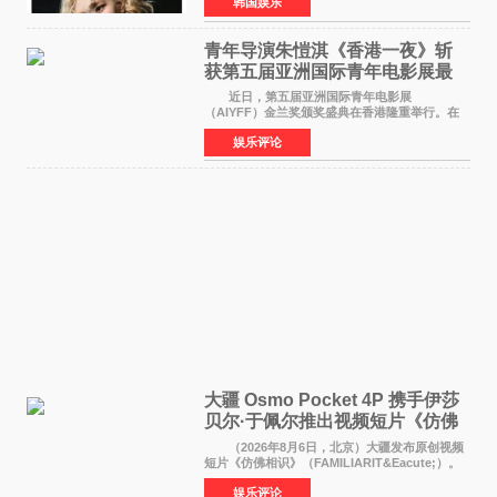
韩国娱乐
加BLACKPINK出道纪念活动的种种猜测作出正
式回应。 Th
青年导演朱愷淇《香港一夜》斩
获第五届亚洲国际青年电影展最
佳剧本改编奖
近日，第五届亚洲国际青年电影展
（AIYFF）金兰奖颁奖盛典在香港隆重举行。在
这场汇聚数百位海内外电影人、文化界人士及媒
娱乐评论
体代表的亚洲青年影视盛会上，香港本土电影
《香港一夜》（Dawn in Ho
大疆 Osmo Pocket 4P 携手伊莎
贝尔·于佩尔推出视频短片《仿佛
相识》
（2026年8月6日，北京）大疆发布原创视频
短片《仿佛相识》（FAMILIARIT&Eacute;）。
视频短片由戛纳国际电影节最佳女演员伊莎贝尔·
娱乐评论
于佩尔（Isabelle Huppert）主演，全程使用大