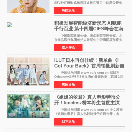
SEVENTEEN成员净汉近日在节目中首度公开出
道前的残酷练习生经历，并提及经纪公司Pledis
韩国娱乐
娱乐，引发广泛关注。 在8月2日播出的日本
TBS综艺节目《周
积极发展智能经济新形态 Al赋能
千行百业 第十四届CIES峰会在南
京盛大召开
中国医院改革先锋、著名医院管理专家、北
京健临医疗集团创始人朱明先生荣膺两项年度大
奖 2026年7月31日，盛夏金陵，长江之畔，
娱乐评论
以重落地·真务实·强链接为主题的2026&lsquo;人
工智能+&rsquo
ILLIT日本再创佳绩！新单曲《I
Got Your Back》首周销量刷新自
身纪录
中国娱乐网讯 www yule com cn 据日本
Oricon公信榜8月5日发布的最新数据，韩国女团
ILLIT在日本发行的第二张单曲《I Got Your
韩国娱乐
Back》首周销量达到71,009张，成功跻身最新一
期周单曲排行
《姐姐的翠君》真人电影特报公
开！timelesz桥本将生首度主演
12月4日上映
中国娱乐网讯 www yule com cn 少女漫画
《姐姐的翠君》真人电影特报于近日公开，由
timelesz成员桥本将生担任主演，这也是他首次
日本娱乐
担任电影主演，引发高度关注。 女高中生咲
苗翠（中岛瑠菜