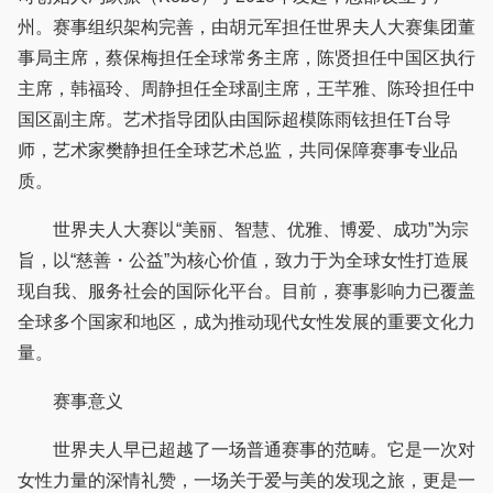
州。赛事组织架构完善，由胡元军担任世界夫人大赛集团董
事局主席，蔡保梅担任全球常务主席，陈贤担任中国区执行
主席，韩福玲、周静担任全球副主席，王芊雅、陈玲担任中
国区副主席。艺术指导团队由国际超模陈雨铉担任T台导
师，艺术家樊静担任全球艺术总监，共同保障赛事专业品
质。
世界夫人大赛以“美丽、智慧、优雅、博爱、成功”为宗
旨，以“慈善・公益”为核心价值，致力于为全球女性打造展
现自我、服务社会的国际化平台。目前，赛事影响力已覆盖
全球多个国家和地区，成为推动现代女性发展的重要文化力
量。
赛事意义
世界夫人早已超越了一场普通赛事的范畴。它是一次对
女性力量的深情礼赞，一场关于爱与美的发现之旅，更是一