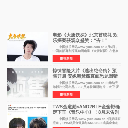
电影《大唐妖探》北京首映礼 欢
乐探案获观众盛赞：“夯！”
中国娱乐网讯www yule com cn 8月6日，
中国首部喜剧探案动画电影《大唐妖探》在北京
举办电影首映礼。导演程腾、联合导演黄珉、总
影视新闻
制片人曹紫建、制片人李莹莹，配音导演张喆，
对白指导程寅，领
惊悚冒险大片《逃出绝命街》预
售开启 安妮海瑟薇直面恐龙围猎
中国娱乐网讯www yule com cn 由华纳兄
弟影片公司出品，J·J·艾布拉姆斯制片，大卫·罗
伯特·米切尔执导，好莱坞巨星安妮·海瑟薇和伊万
影视新闻
·麦克格雷格领衔主演的2026暑期惊悚冒险大片
《逃出绝
TWS金道勋×AND2BLE金奎彬确
定下车《音乐中心》！8月末告别
MC席位
中国娱乐网讯 www yule com cn 7日据独家
报道，TWS成员金道勋与AND2BLE成员金奎彬
将于8月离开《音乐中心》MC的位置。 金道