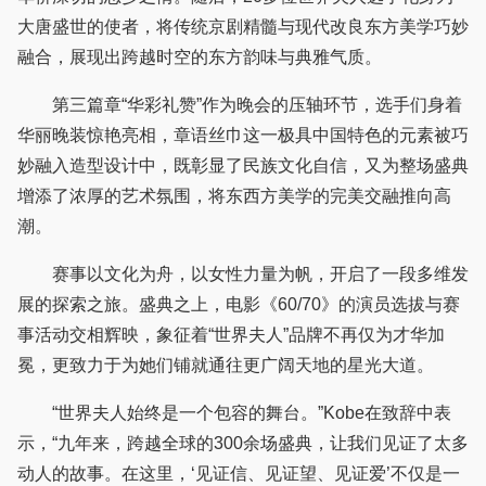
大唐盛世的使者，将传统京剧精髓与现代改良东方美学巧妙
融合，展现出跨越时空的东方韵味与典雅气质。
第三篇章“华彩礼赞”作为晚会的压轴环节，选手们身着
华丽晚装惊艳亮相，章语丝巾这一极具中国特色的元素被巧
妙融入造型设计中，既彰显了民族文化自信，又为整场盛典
增添了浓厚的艺术氛围，将东西方美学的完美交融推向高
潮。
赛事以文化为舟，以女性力量为帆，开启了一段多维发
展的探索之旅。盛典之上，电影《60/70》的演员选拔与赛
事活动交相辉映，象征着“世界夫人”品牌不再仅为才华加
冕，更致力于为她们铺就通往更广阔天地的星光大道。
“世界夫人始终是一个包容的舞台。”Kobe在致辞中表
示，“九年来，跨越全球的300余场盛典，让我们见证了太多
动人的故事。在这里，‘见证信、见证望、见证爱’不仅是一