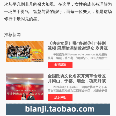
次从平凡到非凡的盛大加冕。在这里，女性的成长被理解为
一场关于勇气、智慧与爱的修行，而每一位夫人，都是这场
修行中最闪亮的星。
推荐新闻
《功夫女足》曝“多谢你们”特别
视频 周星驰深情致谢观众 岁月沉
淀不灭初心
中国娱乐网讯www yule com cn 由周星驰
执导、编剧，张小斐、迪丽热巴、张艺兴领衔主
演，刘嘉玲、佐藤健特别出演，艾米、雪野、蔡
影视新闻
思贝、胡予安、倪好特别介绍的喜剧电影《功夫
女足》释出多谢你
全国政协文化名家齐聚革命老区
井冈山、于都、瑞金，项亮月倾
情献唱《桃花谣》致敬红色沃土
2026年8月4日至6日，全国政协送文化下基
层文艺演出活动深入江西革命老区，相继走进井
冈山、于都长征出发地、瑞金三地。由全国政协
娱乐评论
文化文史和学习委员会副主任、甘肃省政协原主
席欧阳坚率团，一