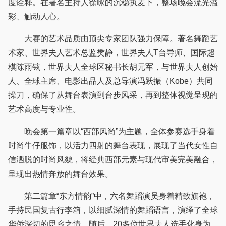
度诠释。在著名主持人徐咏的沉稳执麦下，整场晚会流光溢
彩、触动人心。
大赛的艺术品质由顶尖专家团队强力保障。著名舞蹈艺
术家、世界夫人艺术总监樊静，世界夫人T台导师、国际超
模陈雨铉，世界夫人全球区秘书长胡元军，与世界夫人创始
人、全球主席、电影出品人及总导演冯跃振（Kobe）共同
操刀，确保了从舞台表演到台步风采，再到整体视觉呈现的
艺术高度与专业性。
晚会第一篇章以“西部风尚”为主题，全体参赛选手身着
时尚牛仔服饰，以活力四射的舞台表现，展现了当代女性自
信洒脱的时尚风貌，将经典西部元素与现代审美完美融合，
呈现出热情奔放的舞台效果。
第二篇章“东方情韵”中，六名舞蹈演员身着精致旗袍，
手持民国复古行李箱，以细腻深情的舞蹈语言，演绎了全球
华侨深切的思乡之情。随后，20多位世界夫人选手化身为