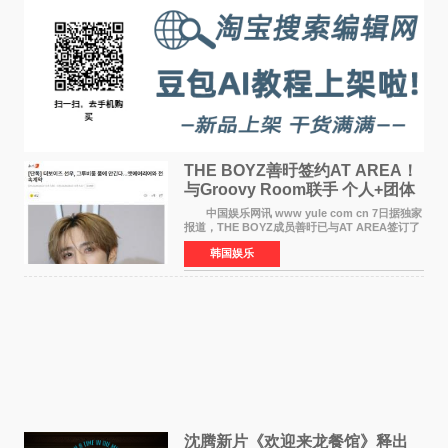
THE BOYZ善旴签约AT AREA！
与Groovy Room联手 个人+团体
活动并行
中国娱乐网讯 www yule com cn 7日据独家
报道，THE BOYZ成员善旴已与AT AREA签订了
专属合约。AT AREA是由知名制作人组合
韩国娱乐
Groovy Room创立的hip-hop厂牌，旗下拥有多
位实力派音乐人，在韩
沈腾新片《欢迎来龙餐馆》释出