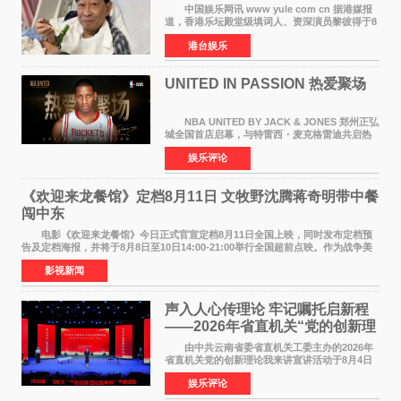
中国娱乐网讯 www yule com cn 据港媒报
道，香港乐坛殿堂级填词人、资深演员黎彼得于8
月5日上午因病离世，终年76岁。好友钟志光透
港台娱乐
露，黎彼得今年3月中风后便卧床休养，身体机能
持续衰退，最
UNITED IN PASSION 热爱聚场
NBA UNITED BY JACK & JONES 郑州正弘
城全国首店启幕，与特雷西・麦克格雷迪共启热
爱 2026 年7 月21 日，
娱乐评论
NBAUNITEDBYJACK&JONES 全国首店，于郑
州正弘城正式启幕。NBA 传奇球星
《欢迎来龙餐馆》定档8月11日 文牧野沈腾蒋奇明带中餐
闯中东
电影《欢迎来龙餐馆》今日正式官宣定档8月11日全国上映，同时发布定档预
告及定档海报，并将于8月8日至10日14:00-21:00举行全国超前点映。作为战争美
食大片，影片讲述的是中国厨师徐福（沈腾
影视新闻
声入人心传理论 牢记嘱托启新程
——2026年省直机关“党的创新理
论我来讲”宣讲活动圆满落幕
由中共云南省委省直机关工委主办的2026年
省直机关党的创新理论我来讲宣讲活动于8月4日
至5日在昆明举办。活动以 "牢记嘱托 感恩奋进
娱乐评论
开创云南发展新局面 "为主题，坚持以新时代中国
特色社会主义