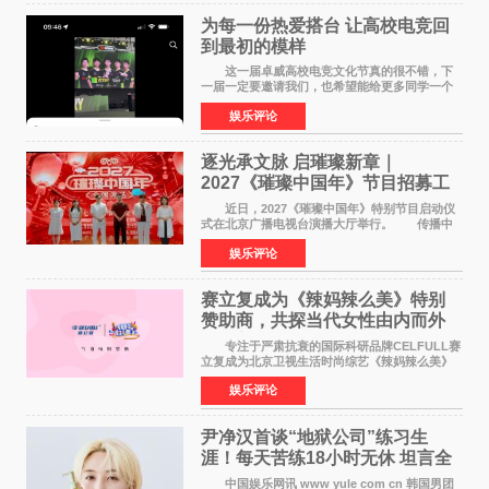
为每一份热爱搭台 让高校电竞回
到最初的模样
这一届卓威高校电竞文化节真的很不错，下
一届一定要邀请我们，也希望能给更多同学一个
来到现场的机会。 2026卓威高校电竞文化节
娱乐评论
已经落下帷幕，在活动结束后，仍有不少高校电
竞社负责人和现
逐光承文脉 启璀璨新章｜
2027《璀璨中国年》节目招募工
作圆满启动
近日，2027《璀璨中国年》特别节目启动仪
式在北京广播电视台演播大厅举行。 传播中
华优秀传统文化，弘扬纯正国风艺术，打造高规
娱乐评论
格、高质感、正能量的文艺盛典，是璀璨中国年
矢志不渝的初心
赛立复成为《辣妈辣么美》特别
赞助商，共探当代女性由内而外
活力美
专注于严肃抗衰的国际科研品牌CELFULL赛
立复成为北京卫视生活时尚综艺《辣妈辣么美》
的特别赞助商,明星辣妈袁咏仪倾情参与，向广大
娱乐评论
都市女性传递健康生活新主张，寄语当代女性在
家庭与自我之间
尹净汉首谈“地狱公司”练习生
涯！每天苦练18小时无休 坦言全
靠成员撑过来
中国娱乐网讯 www yule com cn 韩国男团