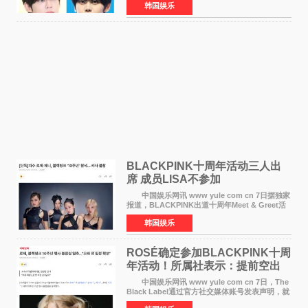
韩国娱乐
勋与金奎彬于去年3月与H2H A-NA一起被选为
《音乐中心》MC，约1
BLACKPINK十周年活动三人出
席 成员LISA不参加
中国娱乐网讯 www yule com cn 7日据独家
报道，BLACKPINK出道十周年Meet & Greet活
动将由智秀、ROS&Eacute;、JENNIE出席，
韩国娱乐
LISA将缺席。 此前BLACKPINK所属社YG并
未为组合出道十周年做
ROSÉ确定参加BLACKPINK十周
年活动！所属社表示：提前空出
了时间
中国娱乐网讯 www yule com cn 7日，The
Black Label通过官方社交媒体账号发表声明，就
近期网络上关于ROS&Eacute;个人行程及是否参