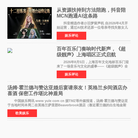
从资源扶持到方法陪跑，抖音陪
MCN跑通AI这条路
抖音精选作者@旧梦留声机 自2026年4月开
始运营，通过AI技术还原一位母亲寻找失散女儿
的故事，凭借强情感表达获得大量用户关注，发
娱乐评论
布仅21小时便获得超1亿曝光、超1000万互动。
此后，账号持续沿
百年百乐门奏响时代新声，《超
级靓声》上海唱区正式启航
2026年8月5日，上海百年文化地标百乐门迎
来了一场音乐与文化的盛事——《超级靓声》全
国励志音乐公益节目上海唱区新闻发布会暨启动
娱乐评论
仪式在此隆重举行。各界领导、嘉宾与媒体朋友
齐聚一堂，共同
汤姆·霍兰德与赞达亚婚后宴请亲友！英格兰乡间酒店办
喜酒 保密工作堪比神盾局
中国娱乐网讯 www yule com cn 据TMZ等外媒报道，汤姆·霍兰德与赞达亚
于当地时间本周二在英格兰萨里郡Beaverbrook酒店（靠近霍兰德的出生地金斯
顿）举办婚宴，邀请家人与朋友们喝喜酒，庆祝
欧美娱乐