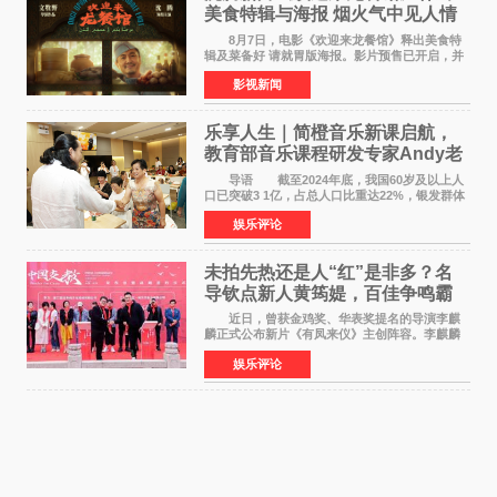
美食特辑与海报 烟火气中见人情
温暖
8月7日，电影《欢迎来龙餐馆》释出美食特
辑及菜备好 请就胃版海报。影片预售已开启，并
将于8月8日至10日14:00-21:00举行全国超前点
影视新闻
映。电影《欢迎来龙餐馆》作为战争美食喜剧大
片，讲述了中国
乐享人生｜简橙音乐新课启航，
教育部音乐课程研发专家Andy老
师重磅入驻领航银龄琴声
导语 截至2024年底，我国60岁及以上人
口已突破3 1亿，占总人口比重达22%，银发群体
的精神文化需求日益凸显。2024年1月，国务院办
娱乐评论
公厅印发《关于发展银发经济增进老年人福祉的
意见》——这是
未拍先热还是人“红”是非多？名
导钦点新人黄筠媞，百佳争鸣霸
气回应
近日，曾获金鸡奖、华表奖提名的导演李麒
麟正式公布新片《有凤来仪》主创阵容。李麒麟
早年凭电影《华容道》获得金鸡奖、华表奖提
娱乐评论
名，此后长期参与国内外电影制作，其担任制片
人参与的作品亦曾