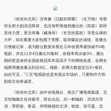
《依依向北风》没有像《沉默的荣耀》《生万物》等那
些头部大剧演员阵容，也没有即将接档播出的《四喜》那样
宣传力度，更没有像《臧海传》《长安的荔枝》等受众捧的
大IP，却在重重大剧包围下突围，取得爆款好成绩。首播当
日便破记录，成为酷云数据央视近几年收视率最快破3%电
视剧，并在11月4日播出33集时，收视率再次破3%，播出
期间更是保持全国收视冠军和居高不下的网络热度，全网全
端两周播放量达到近6亿，猫眼、欢网大数据定位S+项目。
由此可见，“三无”电视剧也是有观众市场的，只要制作方和
剧组主创有诚意。
《依依向北风》由中央电视台、南京广播电视集团、北
京哇咖咖文化传媒等，联合出品。武一鹤编剧，武洪武导
演；菅纫姿、鲁诺、何明翰领衔主演，铁政、张可盈、念