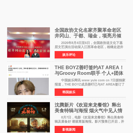
全国政协文化名家齐聚革命老区
井冈山、于都、瑞金，项亮月倾
情献唱《桃花谣》致敬红色沃土
2026年8月4日至6日，全国政协送文化下基
层文艺演出活动深入江西革命老区，相继走进井
冈山、于都长征出发地、瑞金三地。由全国政协
娱乐评论
文化文史和学习委员会副主任、甘肃省政协原主
席欧阳坚率团，一
THE BOYZ善旴签约AT AREA！
与Groovy Room联手 个人+团体
活动并行
中国娱乐网讯 www yule com cn 7日据独家
报道，THE BOYZ成员善旴已与AT AREA签订了
专属合约。AT AREA是由知名制作人组合
韩国娱乐
Groovy Room创立的hip-hop厂牌，旗下拥有多
位实力派音乐人，在韩
沈腾新片《欢迎来龙餐馆》释出
美食特辑与海报 烟火气中见人情
温暖
8月7日，电影《欢迎来龙餐馆》释出美食特
辑及菜备好 请就胃版海报。影片预售已开启，并
将于8月8日至10日14:00-21:00举行全国超前点
影视新闻
映。电影《欢迎来龙餐馆》作为战争美食喜剧大