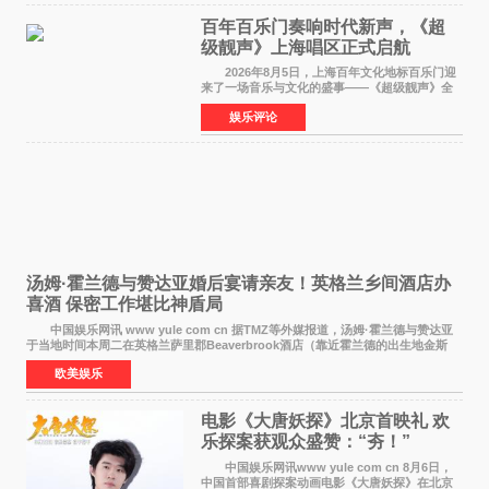
百年百乐门奏响时代新声，《超
级靓声》上海唱区正式启航
2026年8月5日，上海百年文化地标百乐门迎
来了一场音乐与文化的盛事——《超级靓声》全
国励志音乐公益节目上海唱区新闻发布会暨启动
娱乐评论
仪式在此隆重举行。各界领导、嘉宾与媒体朋友
齐聚一堂，共同
汤姆·霍兰德与赞达亚婚后宴请亲友！英格兰乡间酒店办
喜酒 保密工作堪比神盾局
中国娱乐网讯 www yule com cn 据TMZ等外媒报道，汤姆·霍兰德与赞达亚
于当地时间本周二在英格兰萨里郡Beaverbrook酒店（靠近霍兰德的出生地金斯
顿）举办婚宴，邀请家人与朋友们喝喜酒，庆祝
欧美娱乐
电影《大唐妖探》北京首映礼 欢
乐探案获观众盛赞：“夯！”
中国娱乐网讯www yule com cn 8月6日，
中国首部喜剧探案动画电影《大唐妖探》在北京