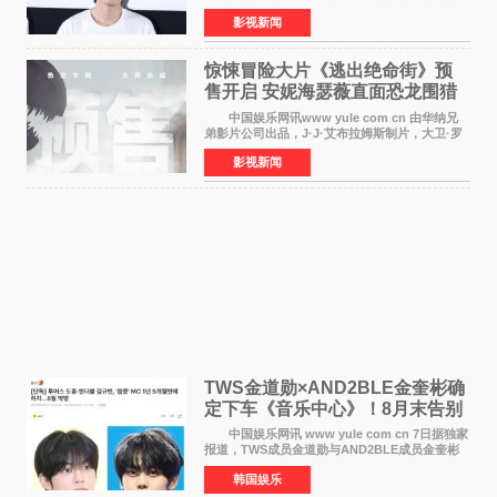
举办电影首映礼。导演程腾、联合导演黄珉、总
影视新闻
制片人曹紫建、制片人李莹莹，配音导演张喆，
对白指导程寅，领
惊悚冒险大片《逃出绝命街》预
售开启 安妮海瑟薇直面恐龙围猎
中国娱乐网讯www yule com cn 由华纳兄
弟影片公司出品，J·J·艾布拉姆斯制片，大卫·罗
伯特·米切尔执导，好莱坞巨星安妮·海瑟薇和伊万
影视新闻
·麦克格雷格领衔主演的2026暑期惊悚冒险大片
《逃出绝
TWS金道勋×AND2BLE金奎彬确
定下车《音乐中心》！8月末告别
MC席位
中国娱乐网讯 www yule com cn 7日据独家
报道，TWS成员金道勋与AND2BLE成员金奎彬
将于8月离开《音乐中心》MC的位置。 金道
韩国娱乐
勋与金奎彬于去年3月与H2H A-NA一起被选为
《音乐中心》MC，约1