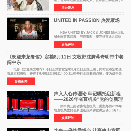
月5日上午因病离世，终年76岁。好友钟志光透
港台娱乐
露，黎彼得今年3月中风后便卧床休养，身体机能
持续衰退，最
UNITED IN PASSION 热爱聚场
NBA UNITED BY JACK & JONES 郑州正弘
城全国首店启幕，与特雷西・麦克格雷迪共启热
爱 2026 年7 月21 日，
娱乐评论
NBAUNITEDBYJACK&JONES 全国首店，于郑
州正弘城正式启幕。NBA 传奇球星
《欢迎来龙餐馆》定档8月11日 文牧野沈腾蒋奇明带中餐
闯中东
电影《欢迎来龙餐馆》今日正式官宣定档8月11日全国上映，同时发布定档预
告及定档海报，并将于8月8日至10日14:00-21:00举行全国超前点映。作为战争美
食大片，影片讲述的是中国厨师徐福（沈腾
影视新闻
声入人心传理论 牢记嘱托启新程
——2026年省直机关“党的创新理
论我来讲”宣讲活动圆满落幕
由中共云南省委省直机关工委主办的2026年
省直机关党的创新理论我来讲宣讲活动于8月4日
至5日在昆明举办。活动以 "牢记嘱托 感恩奋进
娱乐评论
开创云南发展新局面 "为主题，坚持以新时代中国
特色社会主义
为每一份热爱搭台 让高校电竞回