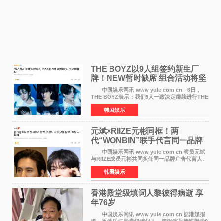
THE BOYZ以9人组签约新生厂
牌！NEW暂时缺席 组合活动将坚
定不移继续
中国娱乐网讯 www yule com cn 6日，
THE BOYZ表示：我们9人一致决定继续进行THE
BOYZ组合活动，并且已经完成了组合团体活动
韩国娱乐
签约。目前正在新生厂牌下进行活动准备。尚未
离开THE BOYZ原所
元斌×RIIZE元彬同框！两
代“WONBIN”联手代言同一品牌
颜值天花板合体
中国娱乐网讯 www yule com cn 演员元斌
与RIIZE成员元彬共同担任同一品牌广告代言人。
6日据独家报道，继演员元斌之后，RIIZE元彬最
韩国娱乐
近也被选为某在线中介平台A公司的共同广告代言
人，两人将作
香港殿堂级填词人黎彼得病逝 享
年76岁​
中国娱乐网讯 www yule com cn 据港媒报
道，香港乐坛殿堂级填词人、资深演员黎彼得于8