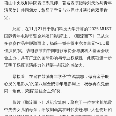
项由中央戏剧学院表演系教师、著名表演指导刘天池与青年
演员姜川共同颁发，彰显了学界与业界对其演技的双重肯
定。
此前，在11月21日于澳门科技大学开幕的“2025 MUST
国际青年电影节暨金鸡澳门影展”上，《顺流而下》已从众
多参赛作品中脱颖而出，杨薇一举夺得主竞赛单元“RED最
佳演员”奖。该电影节由中国电影家协会与澳科大基金会联
合主办，具有广泛的国际影响与专业权威性，此奖项进一步
证明了杨薇表演能力的精湛与强烈的感染力。
紧接着，在旨在鼓励青年学子“立鸿鹄志，做有金子般
心灵的电影人”的第八届金鹄青年电影周上，杨薇再次凭借
同一角色，荣膺“最佳女主角”奖。
影片《顺流而下》以纪实笔触，聚焦于一位在汶川地震
中失去女儿的母亲，细致刻画其在时代变迁与巨大创伤后如