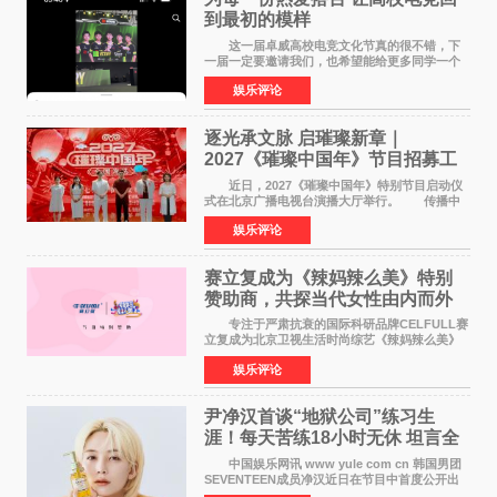
到最初的模样
这一届卓威高校电竞文化节真的很不错，下
一届一定要邀请我们，也希望能给更多同学一个
来到现场的机会。 2026卓威高校电竞文化节
娱乐评论
已经落下帷幕，在活动结束后，仍有不少高校电
竞社负责人和现
逐光承文脉 启璀璨新章｜
2027《璀璨中国年》节目招募工
作圆满启动
近日，2027《璀璨中国年》特别节目启动仪
式在北京广播电视台演播大厅举行。 传播中
华优秀传统文化，弘扬纯正国风艺术，打造高规
娱乐评论
格、高质感、正能量的文艺盛典，是璀璨中国年
矢志不渝的初心
赛立复成为《辣妈辣么美》特别
赞助商，共探当代女性由内而外
活力美
专注于严肃抗衰的国际科研品牌CELFULL赛
立复成为北京卫视生活时尚综艺《辣妈辣么美》
的特别赞助商,明星辣妈袁咏仪倾情参与，向广大
娱乐评论
都市女性传递健康生活新主张，寄语当代女性在
家庭与自我之间
尹净汉首谈“地狱公司”练习生
涯！每天苦练18小时无休 坦言全
靠成员撑过来
中国娱乐网讯 www yule com cn 韩国男团
SEVENTEEN成员净汉近日在节目中首度公开出
道前的残酷练习生经历，并提及经纪公司Pledis