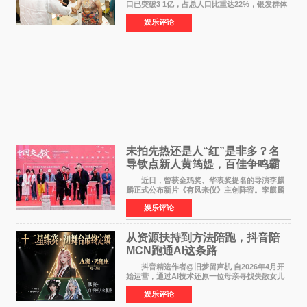
口已突破3 1亿，占总人口比重达22%，银发群体
的精神文化需求日益凸显。2024年1月，国务院办
娱乐评论
公厅印发《关于发展银发经济增进老年人福祉的
意见》——这是
未拍先热还是人“红”是非多？名
导钦点新人黄筠媞，百佳争鸣霸
气回应
近日，曾获金鸡奖、华表奖提名的导演李麒
麟正式公布新片《有凤来仪》主创阵容。李麒麟
早年凭电影《华容道》获得金鸡奖、华表奖提
娱乐评论
名，此后长期参与国内外电影制作，其担任制片
人参与的作品亦曾
从资源扶持到方法陪跑，抖音陪
MCN跑通AI这条路
抖音精选作者@旧梦留声机 自2026年4月开
始运营，通过AI技术还原一位母亲寻找失散女儿
的故事，凭借强情感表达获得大量用户关注，发
娱乐评论
布仅21小时便获得超1亿曝光、超1000万互动。
此后，账号持续沿