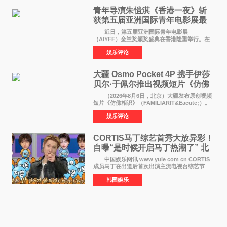
青年导演朱愷淇《香港一夜》斩
获第五届亚洲国际青年电影展最
佳剧本改编奖
近日，第五届亚洲国际青年电影展
（AIYFF）金兰奖颁奖盛典在香港隆重举行。在
这场汇聚数百位海内外电影人、文化界人士及媒
娱乐评论
体代表的亚洲青年影视盛会上，香港本土电影
《香港一夜》（Dawn in Ho
大疆 Osmo Pocket 4P 携手伊莎
贝尔·于佩尔推出视频短片《仿佛
相识》
（2026年8月6日，北京）大疆发布原创视频
短片《仿佛相识》（FAMILIARIT&Eacute;）。
视频短片由戛纳国际电影节最佳女演员伊莎贝尔·
娱乐评论
于佩尔（Isabelle Huppert）主演，全程使用大
疆首款双主摄口
CORTIS马丁综艺首秀大放异彩！
自曝“是时候开启马丁热潮了” 北
美巡演火热进行中
中国娱乐网讯 www yule com cn CORTIS
成员马丁在出道后首次出演主流电视台综艺节
目，展现了多才多艺的魅力。 马丁出演了5日
韩国娱乐
播出的MBC《Radio Star》Fashion与Passion
之间，I&lsquo;m