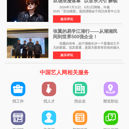
双场浪漫落幕 “以音乐为引 解锁
江城记忆”
2026年7月31日、8月2日两晚，许嵩
2026「安泊猜想」巡回演唱会于武汉体育中心主
体育场盛大开唱。许嵩与数万歌迷在此相聚，从
娱乐评论
浪漫惬意的舞台设计到充满诚意与惊喜的现场互
动，共同开启了一场关于
张翼的易学江湖行——从湖湘民
间到世界500强企业！
张翼的传奇，始于湖南长沙一个普通却又不
凡的家庭。说其普通，是因为那里有世俗的烟火
气；说其不凡，是因为家中有一位洞悉天地玄机
娱乐评论
的长者——他的爷爷。作为当地的风水师，爷爷
是张翼走进易学
中国艺人网相关服务
找工作
找人才
找企业
附近职位