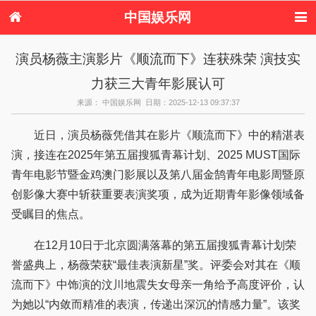
中国娱乐网
首页
新闻
女性
内地娱乐
演员杨薇主演影片《顺流而下》连获殊荣 演技实
港台娱乐
日本娱乐
韩国娱乐
欧美娱乐
力获三大青年影展认可
体育花边
音乐新闻
影视新闻
内地明星八卦
港台明星八卦
日本韩国明星
欧美明星八卦
娱乐评论
来源： 中国娱乐网 日期：2025-12-13 09:37:37
八卦
近日，演员杨薇凭借其在影片《顺流而下》中的精湛表
演，接连在2025年第五届搜狐青幕计划、2025 MUST国际
青年电影节暨金鸡澳门影展以及第八届金鹄青年电影周暨原
创影像大赛中斩获重要表演奖项，成为近期青年影像领域备
受瞩目的焦点。
在12月10日于北京圆满落幕的第五届搜狐青幕计划荣
誉盛典上，杨薇荣获“最佳表演新星”奖。评委会对其在《顺
流而下》中饰演的汶川地震失女母亲一角给予高度评价，认
为她以“内敛而精准的表演，传递出深沉的情感力量”。该奖