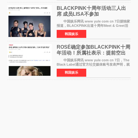
BLACKPINK十周年活动三人出
席 成员LISA不参加
中国娱乐网讯 www yule com cn 7日据独家
报道，BLACKPINK出道十周年Meet & Greet活
动将由智秀、ROS&Eacute;、JENNIE出席，
韩国娱乐
LISA将缺席。 此前BLACKPINK所属社YG并
未为组合出道十周年做
ROSÉ确定参加BLACKPINK十周
年活动！所属社表示：提前空出
了时间
中国娱乐网讯 www yule com cn 7日，The
Black Label通过官方社交媒体账号发表声明，就
近期网络上关于ROS&Eacute;个人行程及是否参
韩国娱乐
加BLACKPINK出道纪念活动的种种猜测作出正
式回应。 Th