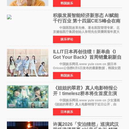
韩国娱乐
娱乐，引发广泛关注。 在8月2日播出的日本
TBS综艺节目《周
积极发展智能经济新形态 Al赋能
千行百业 第十四届CIES峰会在南
京盛大召开
中国医院改革先锋、著名医院管理专家、北
京健临医疗集团创始人朱明先生荣膺两项年度大
奖 2026年7月31日，盛夏金陵，长江之畔，
娱乐评论
以重落地·真务实·强链接为主题的2026&lsquo;人
工智能+&rsquo
ILLIT日本再创佳绩！新单曲《I
Got Your Back》首周销量刷新自
身纪录
中国娱乐网讯 www yule com cn 据日本
Oricon公信榜8月5日发布的最新数据，韩国女团
ILLIT在日本发行的第二张单曲《I Got Your
韩国娱乐
Back》首周销量达到71,009张，成功跻身最新一
期周单曲排行
《姐姐的翠君》真人电影特报公
开！timelesz桥本将生首度主演
12月4日上映
中国娱乐网讯 www yule com cn 少女漫画
《姐姐的翠君》真人电影特报于近日公开，由
timelesz成员桥本将生担任主演，这也是他首次
日本娱乐
担任电影主演，引发高度关注。 女高中生咲
苗翠（中岛瑠菜
许嵩2026「安泊猜想」巡演武汉