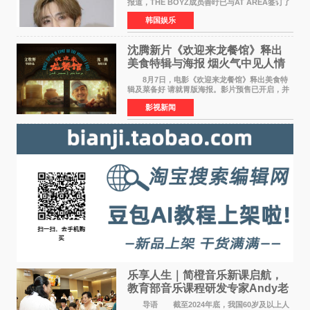
报道，THE BOYZ成员善旴已与AT AREA签订了
专属合约。AT AREA是由知名制作人组合
韩国娱乐
Groovy Room创立的hip-hop厂牌，旗下拥有多
位实力派音乐人，在韩
沈腾新片《欢迎来龙餐馆》释出
美食特辑与海报 烟火气中见人情
温暖
8月7日，电影《欢迎来龙餐馆》释出美食特
辑及菜备好 请就胃版海报。影片预售已开启，并
将于8月8日至10日14:00-21:00举行全国超前点
影视新闻
映。电影《欢迎来龙餐馆》作为战争美食喜剧大
片，讲述了中国
乐享人生｜简橙音乐新课启航，
教育部音乐课程研发专家Andy老
师重磅入驻领航银龄琴声
导语 截至2024年底，我国60岁及以上人