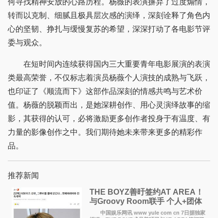
何寻找精神安放的心路历程。杨薇的表演摒弃了过度煽情，
转而以克制、细腻且极具层次感的演绎，深刻诠释了角色内
心的坚韧、挣扎与缓慢复苏的希望，深深打动了各电影节评
委与观众。
在短时间内连续获得国内三大重要青年电影展演的表演
类最高荣誉，不仅标志着演员杨薇个人演技的成熟与飞跃，
也印证了《顺流而下》这部作品深刻的情感共鸣与艺术价
值。杨薇的脱颖而出，是她深耕创作、用心灵演绎故事的缩
影，其获得的认可，必将激励更多创作者投身于有温度、有
力量的影像创作之中。我们期待她未来带来更多的精彩作
品。
推荐新闻
THE BOYZ善旴签约AT AREA！
与Groovy Room联手 个人+团体
活动并行
中国娱乐网讯 www yule com cn 7日据独家