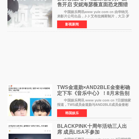
售开启 安妮海瑟薇直面恐龙围猎
中国娱乐网讯www yule com cn 由华纳兄
弟影片公司出品，J·J·艾布拉姆斯制片，大卫·罗
伯特·米切尔执导，好莱坞巨星安妮·海瑟薇和伊万
影视新闻
·麦克格雷格领衔主演的2026暑期惊悚冒险大片
《逃出绝
TWS金道勋×AND2BLE金奎彬确
定下车《音乐中心》！8月末告别
MC席位
中国娱乐网讯 www yule com cn 7日据独家
报道，TWS成员金道勋与AND2BLE成员金奎彬
将于8月离开《音乐中心》MC的位置。 金道
韩国娱乐
勋与金奎彬于去年3月与H2H A-NA一起被选为
《音乐中心》MC，约1
BLACKPINK十周年活动三人出
席 成员LISA不参加