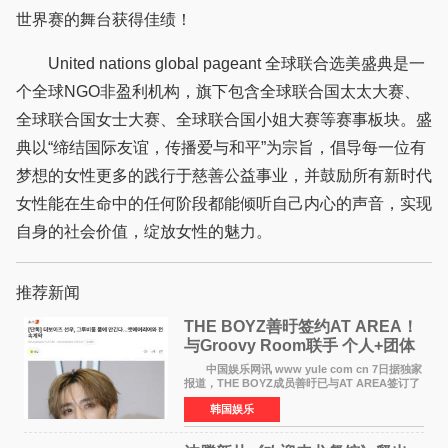
世界赛的舞台获得佳绩！
United nations global pageant 全球联合选美盛典是一
个全球NGO非盈利机构，旗下包含全球联合国太太大赛、
全球联合国女士大赛、全球联合国小姐大赛等赛事板块。盛
典以“缔结国际友谊，传播爱与和平”为宗旨，倡导每一位有
梦想的女性更多的践行于慈善公益事业，并鼓励所有新时代
女性能在生命中的任何阶段都能倾听自己内心的声音，实现
自身的社会价值，绽放女性的魅力。
推荐新闻
THE BOYZ善旴签约AT AREA！
与Groovy Room联手 个人+团体
活动并行
中国娱乐网讯 www yule com cn 7日据独家
报道，THE BOYZ成员善旴已与AT AREA签订了
专属合约。AT AREA是由知名制作人组合
韩国娱乐
Groovy Room创立的hip-hop厂牌，旗下拥有多
位实力派音乐人，在韩