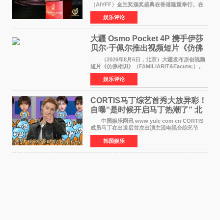
（AIYFF）金兰奖颁奖盛典在香港隆重举行。在
这场汇聚数百位海内外电影人、文化界人士及媒
娱乐评论
体代表的亚洲青年影视盛会上，香港本土电影
《香港一夜》（Dawn in Ho
大疆 Osmo Pocket 4P 携手伊莎
贝尔·于佩尔推出视频短片《仿佛
相识》
（2026年8月6日，北京）大疆发布原创视频
短片《仿佛相识》（FAMILIARIT&Eacute;）。
视频短片由戛纳国际电影节最佳女演员伊莎贝尔·
娱乐评论
于佩尔（Isabelle Huppert）主演，全程使用大
疆首款双主摄口
CORTIS马丁综艺首秀大放异彩！
自曝“是时候开启马丁热潮了” 北
美巡演火热进行中
中国娱乐网讯 www yule com cn CORTIS
成员马丁在出道后首次出演主流电视台综艺节
目，展现了多才多艺的魅力。 马丁出演了5日
韩国娱乐
播出的MBC《Radio Star》Fashion与Passion
之间，I&lsquo;m