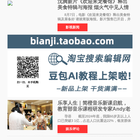
沈腾新片《欢迎来龙餐馆》释出
美食特辑与海报 烟火气中见人情
温暖
8月7日，电影《欢迎来龙餐馆》释出美食特
辑及菜备好 请就胃版海报。影片预售已开启，并
将于8月8日至10日14:00-21:00举行全国超前点
影视新闻
映。电影《欢迎来龙餐馆》作为战争美食喜剧大
片，讲述了中国
乐享人生｜简橙音乐新课启航，
教育部音乐课程研发专家Andy老
师重磅入驻领航银龄琴声
导语 截至2024年底，我国60岁及以上人
口已突破3 1亿，占总人口比重达22%，银发群体
的精神文化需求日益凸显。2024年1月，国务院办
娱乐评论
公厅印发《关于发展银发经济增进老年人福祉的
意见》——这是