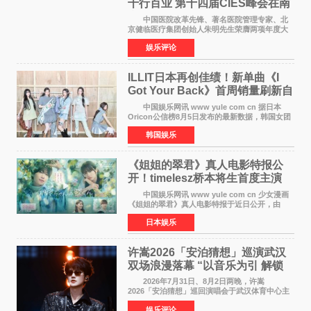
千行百业 第十四届CIES峰会在南
京盛大召开
中国医院改革先锋、著名医院管理专家、北
京健临医疗集团创始人朱明先生荣膺两项年度大
奖 2026年7月31日，盛夏金陵，长江之畔，
娱乐评论
以重落地·真务实·强链接为主题的2026&lsquo;人
工智能+&rsquo
ILLIT日本再创佳绩！新单曲《I
Got Your Back》首周销量刷新自
身纪录
中国娱乐网讯 www yule com cn 据日本
Oricon公信榜8月5日发布的最新数据，韩国女团
ILLIT在日本发行的第二张单曲《I Got Your
韩国娱乐
Back》首周销量达到71,009张，成功跻身最新一
期周单曲排行
《姐姐的翠君》真人电影特报公
开！timelesz桥本将生首度主演
12月4日上映
中国娱乐网讯 www yule com cn 少女漫画
《姐姐的翠君》真人电影特报于近日公开，由
timelesz成员桥本将生担任主演，这也是他首次
日本娱乐
担任电影主演，引发高度关注。 女高中生咲
苗翠（中岛瑠菜
许嵩2026「安泊猜想」巡演武汉
双场浪漫落幕 “以音乐为引 解锁
江城记忆”
2026年7月31日、8月2日两晚，许嵩
2026「安泊猜想」巡回演唱会于武汉体育中心主
体育场盛大开唱。许嵩与数万歌迷在此相聚，从
娱乐评论
浪漫惬意的舞台设计到充满诚意与惊喜的现场互