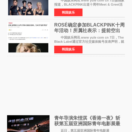
中国娱乐网讯 www yule com cn 7日据独家
报道，BLACKPINK出道十周年Meet & Greet活
动将由智秀、ROS&Eacute;、JENNIE出席，
韩国娱乐
LISA将缺席。 此前BLACKPINK所属社YG并
未为组合出道十周年做
ROSÉ确定参加BLACKPINK十周
年活动！所属社表示：提前空出
了时间
中国娱乐网讯 www yule com cn 7日，The
Black Label通过官方社交媒体账号发表声明，就
近期网络上关于ROS&Eacute;个人行程及是否参
韩国娱乐
加BLACKPINK出道纪念活动的种种猜测作出正
式回应。 Th
青年导演朱愷淇《香港一夜》斩
获第五届亚洲国际青年电影展最
佳剧本改编奖
近日，第五届亚洲国际青年电影展