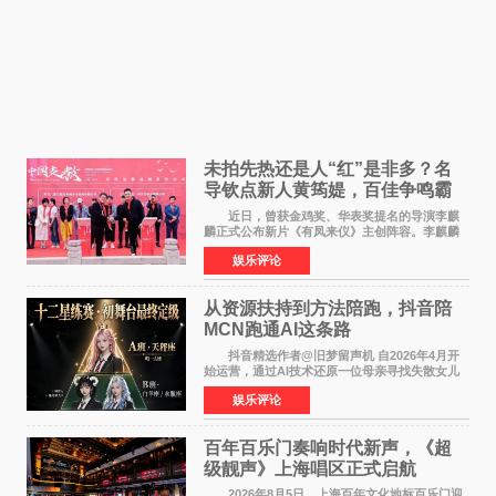
未拍先热还是人“红”是非多？名
导钦点新人黄筠媞，百佳争鸣霸
气回应
近日，曾获金鸡奖、华表奖提名的导演李麒
麟正式公布新片《有凤来仪》主创阵容。李麒麟
早年凭电影《华容道》获得金鸡奖、华表奖提
娱乐评论
名，此后长期参与国内外电影制作，其担任制片
人参与的作品亦曾
从资源扶持到方法陪跑，抖音陪
MCN跑通AI这条路
抖音精选作者@旧梦留声机 自2026年4月开
始运营，通过AI技术还原一位母亲寻找失散女儿
的故事，凭借强情感表达获得大量用户关注，发
娱乐评论
布仅21小时便获得超1亿曝光、超1000万互动。
此后，账号持续沿
百年百乐门奏响时代新声，《超
级靓声》上海唱区正式启航
2026年8月5日，上海百年文化地标百乐门迎