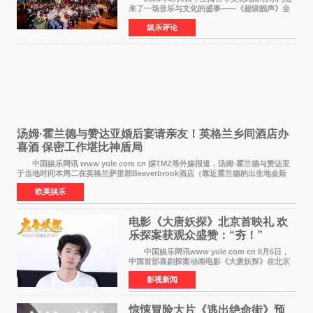
来了一场音乐与文化的盛事——《超级靓声》全
国励志音乐公益节目上海唱区新闻发布会暨启动
娱乐评论
仪式在此隆重举行。各界领导、嘉宾与媒体朋友
齐聚一堂，共同
汤姆·霍兰德与赞达亚婚后宴请亲友！英格兰乡间酒店办
喜酒 保密工作堪比神盾局
中国娱乐网讯 www yule com cn 据TMZ等外媒报道，汤姆·霍兰德与赞达亚
于当地时间本周二在英格兰萨里郡Beaverbrook酒店（靠近霍兰德的出生地金斯
顿）举办婚宴，邀请家人与朋友们喝喜酒，庆祝
欧美娱乐
电影《大唐妖探》北京首映礼 欢
乐探案获观众盛赞：“夯！”
中国娱乐网讯www yule com cn 8月6日，
中国首部喜剧探案动画电影《大唐妖探》在北京
举办电影首映礼。导演程腾、联合导演黄珉、总
影视新闻
制片人曹紫建、制片人李莹莹，配音导演张喆，
对白指导程寅，领
惊悚冒险大片《逃出绝命街》预