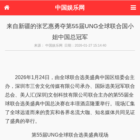
中国娱乐网
首页
新闻
女性
内地娱乐
来自新疆的张艺惠勇夺第55届UNG全球联合国小
港台娱乐
日本娱乐
韩国娱乐
欧美娱乐
姐中国总冠军
体育花边
音乐新闻
影视新闻
内地明星八卦
港台明星八卦
日本韩国明星
欧美明星八卦
娱乐评论
来源： 中国娱乐网 日期：2026-01-27 15:14:40
八卦
2026年1月24日，由全球联合选美盛典中国区组委会主
办，深圳市三舍文化传媒有限公司承办、国际选美冠军联合
总会、美人汇(深圳)文创科技有限公司联合主办的第55届全
球联合选美盛典中国总决赛在丰璟酒店隆重举行。现场汇集
了全球远道而来的贵宾和各界名流大咖、知名媒体共同见证
了盛典的举行。
第55届UNG全球联合选美盛典现场