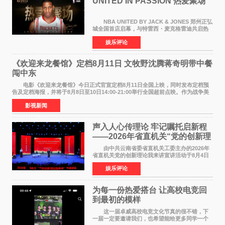
UNITED IN PASSION 热爱聚场
NBA UNITED BY JACK & JONES 郑州正弘
城全国首店启幕，与特雷西・麦克格雷迪共启热
爱 2026 年7 月21 日，
娱乐评论
NBAUNITEDBYJACK&JONES 全国首店，于郑
州正弘城正式启幕。NBA 传奇球星
《欢迎来龙餐馆》定档8月11日 文牧野沈腾蒋奇明带中餐
闯中东
电影《欢迎来龙餐馆》今日正式官宣定档8月11日全国上映，同时发布定档预
告及定档海报，并将于8月8日至10日14:00-21:00举行全国超前点映。作为战争美
食大片，影片讲述的是中国厨师徐福（沈腾
影视新闻
声入人心传理论 牢记嘱托启新程
——2026年省直机关“党的创新理
论我来讲”宣讲活动圆满落幕
由中共云南省委省直机关工委主办的2026年
省直机关党的创新理论我来讲宣讲活动于8月4日
至5日在昆明举办。活动以 "牢记嘱托 感恩奋进
娱乐评论
开创云南发展新局面 "为主题，坚持以新时代中国
特色社会主义
为每一份热爱搭台 让高校电竞回
到最初的模样
这一届卓威高校电竞文化节真的很不错，下
一届一定要邀请我们，也希望能给更多同学一个