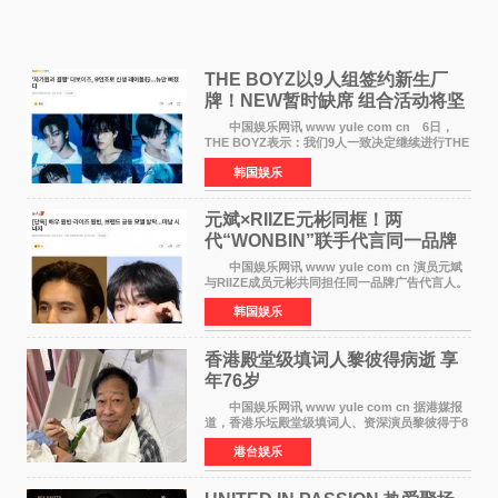
THE BOYZ以9人组签约新生厂
牌！NEW暂时缺席 组合活动将坚
定不移继续
中国娱乐网讯 www yule com cn 6日，
THE BOYZ表示：我们9人一致决定继续进行THE
BOYZ组合活动，并且已经完成了组合团体活动
韩国娱乐
签约。目前正在新生厂牌下进行活动准备。尚未
离开THE BOYZ原所
元斌×RIIZE元彬同框！两
代“WONBIN”联手代言同一品牌
颜值天花板合体
中国娱乐网讯 www yule com cn 演员元斌
与RIIZE成员元彬共同担任同一品牌广告代言人。
6日据独家报道，继演员元斌之后，RIIZE元彬最
韩国娱乐
近也被选为某在线中介平台A公司的共同广告代言
人，两人将作
香港殿堂级填词人黎彼得病逝 享
年76岁​
中国娱乐网讯 www yule com cn 据港媒报
道，香港乐坛殿堂级填词人、资深演员黎彼得于8
月5日上午因病离世，终年76岁。好友钟志光透
港台娱乐
露，黎彼得今年3月中风后便卧床休养，身体机能
持续衰退，最