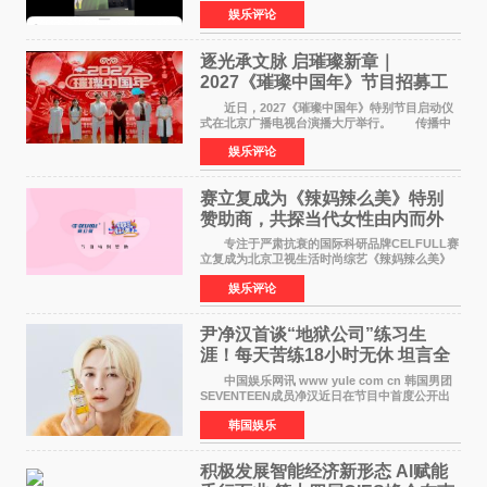
来到现场的机会。 2026卓威高校电竞文化节
娱乐评论
已经落下帷幕，在活动结束后，仍有不少高校电
竞社负责人和现
逐光承文脉 启璀璨新章｜
2027《璀璨中国年》节目招募工
作圆满启动
近日，2027《璀璨中国年》特别节目启动仪
式在北京广播电视台演播大厅举行。 传播中
华优秀传统文化，弘扬纯正国风艺术，打造高规
娱乐评论
格、高质感、正能量的文艺盛典，是璀璨中国年
矢志不渝的初心
赛立复成为《辣妈辣么美》特别
赞助商，共探当代女性由内而外
活力美
专注于严肃抗衰的国际科研品牌CELFULL赛
立复成为北京卫视生活时尚综艺《辣妈辣么美》
的特别赞助商,明星辣妈袁咏仪倾情参与，向广大
娱乐评论
都市女性传递健康生活新主张，寄语当代女性在
家庭与自我之间
尹净汉首谈“地狱公司”练习生
涯！每天苦练18小时无休 坦言全
靠成员撑过来
中国娱乐网讯 www yule com cn 韩国男团
SEVENTEEN成员净汉近日在节目中首度公开出
道前的残酷练习生经历，并提及经纪公司Pledis
韩国娱乐
娱乐，引发广泛关注。 在8月2日播出的日本
TBS综艺节目《周
积极发展智能经济新形态 Al赋能