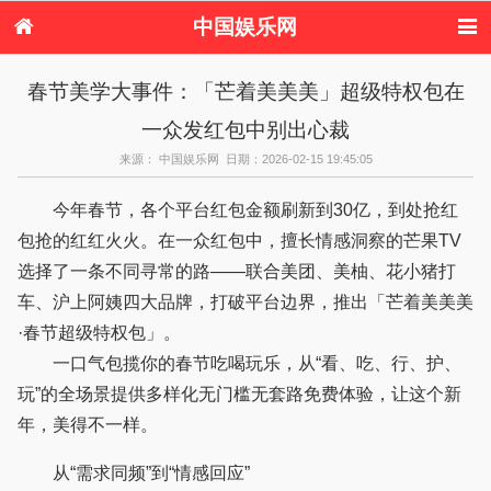
中国娱乐网
首页
新闻
女性
内地娱乐
春节美学大事件：「芒着美美美」超级特权包在
港台娱乐
日本娱乐
韩国娱乐
欧美娱乐
一众发红包中别出心裁
体育花边
音乐新闻
影视新闻
内地明星八卦
港台明星八卦
日本韩国明星
欧美明星八卦
娱乐评论
来源： 中国娱乐网 日期：2026-02-15 19:45:05
八卦
今年春节，各个平台红包金额刷新到30亿，到处抢红
包抢的红红火火。在一众红包中，擅长情感洞察的芒果TV
选择了一条不同寻常的路——联合美团、美柚、花小猪打
车、沪上阿姨四大品牌，打破平台边界，推出「芒着美美美
·春节超级特权包」。
一口气包揽你的春节吃喝玩乐，从“看、吃、行、护、
玩”的全场景提供多样化无门槛无套路免费体验，让这个新
年，美得不一样。
从“需求同频”到“情感回应”