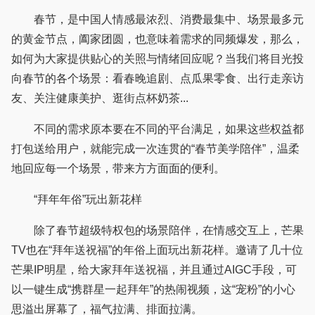
春节，是中国人情感最浓烈、消费最集中、场景最多元
的黄金节点，阖家团圆，也意味着需求的同频爆发，那么，
如何为大家提供贴心的关照与情绪回应呢？当我们将目光投
向春节的各个场景：看春晚追剧、点瓜果零食、出行走亲访
友、关注健康美护、逛街点杯奶茶...
不同的需求原本要在不同的平台满足，如果这些权益都
打包送给用户，就能完成一次连贯的“春节美学陪伴”，温柔
地回应每一个场景，带来方方面面的便利。
“拜年年俗”玩出新花样
除了春节超级特权包的场景陪伴，在情感交互上，芒果
TV也在“拜年送祝福”的年俗上面玩出新花样。邀请了几十位
芒果IP明星，给大家拜年送祝福，并且通过AIGC手段，可
以一键生成“携群星一起拜年”的热闹视频，这“宠粉”的小心
思溢出屏幕了，福气拉满、排面拉满。