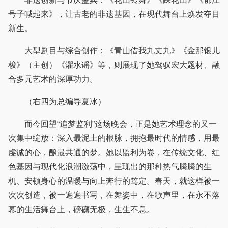
号子喊起来》，让古老的非遗基因，在现代舞台上焕发夺目
新生。
大型剧目与综合创作：《青山借我九丈九》《金那银儿
梭》（主创）《濯水谣》等，则展现了她驾驭宏大题材、融
合多元艺术的深厚功力。
（右四为总编导夏冰）
而今回望“追梦监利”这场晚会，正是她艺术理念的又一
次集中绽放：深入最泥土的根脉，拥抱最时代的情感，用最
虔诚的心，酿最共通的梦。她以监利为卷，在传统文化、红
色基因与现代化浪潮激荡中，呈现出的那种热气腾腾的生
机、安顿身心的温暖与向上奔行的笃定。春天，就这样被一
次次创造，被一遍遍书写，在舞姿中，在歌声里，在永不落
幕的生活舞台上，磅礴无极，生生不息。