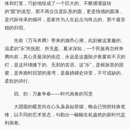
体和灯笼，巧妙地组成了一个巨大的、不断缓缓旋转
的“圆”的造型。那不再仅仅是队形的圆，更是情感的圆满，
是代际传承的循环，是家作为人生起点与终点的、那个最安
稳的归宿。
先前《万马奔腾》带来的激昂心潮，此刻被这童趣的、
温柔的“乐”所抚慰、所充盈。夏冰深知，一个民族再怎样奔
腾向前，其心灵最深的依恋，永远是这盏除夕夜窗前不灭的
灯，是这环绕膝下的、无邪的笑语。这“乐”，是根脉里的甜
蜜，是奔跑时回望的港湾，是最磅礴史诗里，不可或缺的、
柔软的诗行。
四、韵：万象争春——时代画卷的写意
大团圆的暖意尚在心头袅袅如茶烟，晚会已悄然转换笔
锋，以不同的艺术形态，勾勒出一幅幅生机盎然的新时代监
利画卷。