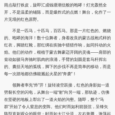
雨点敲打铁皮，旋即汇成钱塘潮信般的咆哮！灯光轰然全
开，不是温柔的铺陈，而是爆炸式的点燃！舞台，化作了一
片无垠的红色原野。
不是一匹马，十匹马，百匹马。那是一片红色的、燃烧
的、咆哮的海洋！数十位舞者，身着改良的蒙古战袍式样的
红衣，脚踏红靴，那红绸在疾驰中猎猎作响，如同抖动的火
焰。他们的动作，根植于蒙古舞豪迈开阔的灵魂——肩部的
耸动如骏马奔驰时肌肉的浪涌，手臂的划圆是套马杆挥出
的、囊括天地的弧线，脚下的步伐不再是简单的移动，而是
每一次踏地都仿佛能溅起火星的“奔袭”！
领舞者率先“炸”开！旋转凌空跃接，红色的身影如一道
劈裂长空的闪电，从舞台一端“射”向另一端，那轨迹，仿佛
在坚硬的地板上犁出了一道火焰的沟壑。随即，整个“马
群”开始了令人窒息的变阵。他们时而如利箭脱弦，呈锋矢
阵型直刺观众的眼帘；时而如大江分流，左右奔腾，激荡起