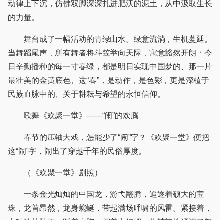
动律上下沉，仿佛双脚深深扎进肥沃的泥土，从中汲取生长
的力量。
舞台成了一幅活动的青绿山水。绿意流淌，生机蔓延。
当舞蹈尾声，所有舞者将斗笠举向天际，寓意豁然开朗：今
日辛勤播种的每一寸春绿，都是明日实现中国梦的、那一片
最壮美的金黄底色。这“春”，是动作，是色彩，更是深植于
民族血脉中的、关于耕耘与希望的永恒信仰。
歌舞《欢聚一堂》——“闹”的欢腾
春节的压轴大戏，怎能少了“闹”字？《欢聚一堂》便把
这“闹”字，闹出了穿越千年的民俗厚度。
（《欢聚一堂》剧照）
一条金光灿灿的中国龙，游弋翻腾，追逐着硕大的宝
珠，龙首昂然，龙身蜿蜒，带起满场呼啸的风雷。紧接着，