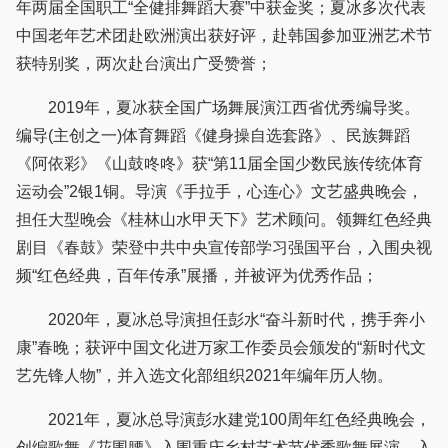
年两届全国职工“全健排舞蹈大赛”中获金奖；夏冰多次代表
中国老年艺术团赴欧洲演出获好评，赴韩国参加亚洲艺术节
获特别奖，两次赴台演出广受赞誉；
2019年，夏冰获全国广场舞展演江西省优秀编导奖。
编导(主创之一)体育舞蹈《健身操自选套路》、民族舞蹈
《阿依彩》《山鼓咚咚》获“第11届全国少数民族传统体育
运动会”2银1铜。导演《手拉手，心连心》文艺盛典晚会，
担任大型晚会《桂林山水甲天下》艺术顾问。领舞红色经典
剧目《春鼓》荣登中共中央宣传部学习强国平台，入围央视
频“红色经典，百年传承”展播，并被评为优秀作品；
2020年，夏冰总导演担任彭水“奋斗新时代，携手奔小
康”春晚；获评中国文化进万家工作委员会颁发的“新时代文
艺先锋人物”，并入选文化部组织2021年编年历人物。
2021年，夏冰总导演彭水建党100周年红色经典晚会，
创编歌舞《花围腰》入围重庆乡村艺术节优秀歌舞展演，入