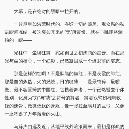
大幕，是在绝对的黑暗中拉开的。
一片厚重如洪荒时代的、吞噬一切的墨黑。观众席的私
语瞬间冻结，被这突如其来的“无”所震慑。就在心跳即将漏
拍的一瞬——
光柱中，尘埃狂舞，宛如创世之初沸腾的星云。而在那
光与尘的核心，一个红影，已然凝固成一个爆裂前的姿态。
那是怎样的红啊！不是胭脂的媚红，不是晚霞的绯红。
那是血的炽热，火的燃烧，日的喷薄——是最纯粹、最骄
傲、最不容置辩的中国红。它携着舞者，一个已然褪去个体
性别、化身为“力”与“势”之符号的舞者。舞者双臂如雄鹰收
拢的翅骨，微微低伏的身躯，像一张拉至满月的巨弓，又像
一座积蓄了万年熔岩的火山。
马蹄声由远及近，从地平线外滚滚而来，最初是稀疏的