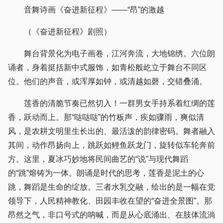
音舞诗画《奋进新征程》——“昂”的激越
（《奋进新征程》剧照）
舞台背景化为电子画卷，江河奔流，大地锦绣。六位朗
诵者，身着挺括新中式服饰，如青松般屹立于舞台不同区
位。他们的声音，或浑厚如钟，或清越如磬，交错叠涌。
莲香的清脆节奏已然切入！一群男女手持系着红绸的莲
香，跃动而上。那“哒哒哒”的竹板声，疾如骤雨，爽似清
风，是农耕文明里生长出的、最活泼的韵律密码。舞者融入
其间，动作昂扬向上，跳跃如鲤鱼跃龙门，旋转似车轮奔前
方。这里，夏冰巧妙地将民间曲艺的“说”与现代舞蹈
的“跳”熔铸为一体。朗诵是时代的思考，莲香是泥土的心
跳，舞蹈是生命的绽放。三者水乳交融，绘出的是一幅在党
领导下，人民精神教化、田园丰收在望的“奋进全景图”。那
昂然之气，非口号式的呐喊，而是从心底涌出、在肢体流淌