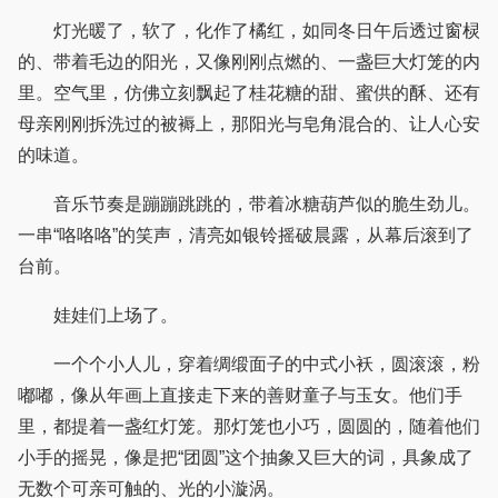
灯光暖了，软了，化作了橘红，如同冬日午后透过窗棂
的、带着毛边的阳光，又像刚刚点燃的、一盏巨大灯笼的内
里。空气里，仿佛立刻飘起了桂花糖的甜、蜜供的酥、还有
母亲刚刚拆洗过的被褥上，那阳光与皂角混合的、让人心安
的味道。
音乐节奏是蹦蹦跳跳的，带着冰糖葫芦似的脆生劲儿。
一串“咯咯咯”的笑声，清亮如银铃摇破晨露，从幕后滚到了
台前。
娃娃们上场了。
一个个小人儿，穿着绸缎面子的中式小袄，圆滚滚，粉
嘟嘟，像从年画上直接走下来的善财童子与玉女。他们手
里，都提着一盏红灯笼。那灯笼也小巧，圆圆的，随着他们
小手的摇晃，像是把“团圆”这个抽象又巨大的词，具象成了
无数个可亲可触的、光的小漩涡。