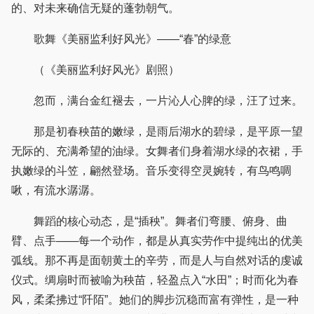
的、对未来确信无疑的蓬勃朝气。
歌舞《美丽监利好风光》——“春”的绿意
（《美丽监利好风光》剧照）
忽而，满台金红褪去，一片沁人心脾的绿，汪了过来。
那是初春秧苗的嫩绿，是雨后湖水的碧绿，是平原一望
无际的、充满希望的油绿。女舞者们身着湖水绿的衣裙，手
执嫩绿的斗笠，翩然登场。音乐变得空灵婉转，有鸟鸣啁
啾，有流水潺潺。
舞蹈的核心动态，是“插秧”。舞者们弯腰、俯身、曲
臂、点手——每一个动作，都是从真实劳作中提纯出的优美
弧线。那不再是面朝黄土的辛劳，而是人与自然对话的虔诚
仪式。绸扇时而被喻为秧苗，轻盈点入“水田”；时而化为春
风，柔柔拂过“阡陌”。她们的脚步沉稳而富有弹性，是一种