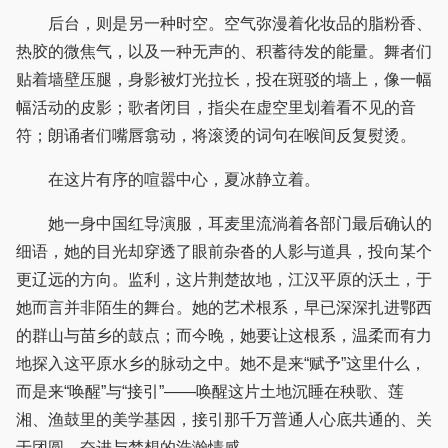
后台，则是另一种时空。空气弥漫着化妆品的脂粉香、
热胶的微焦气，以及一种无声的、积蓄待发的能量。舞者们
贴着墙壁压腿，身影被灯光拉长，投在斑驳的墙上，像一幅
幅活动的皮影；歌者闭目，指尖在虚空里划着看不见的音
符；朗诵者们嘴唇翕动，将滚烫的词句在喉间反复熨烫。
在这片有序的喧嚣中心，夏冰静立着。
她一身中国红导演服，耳麦里流淌着各部门最后确认的
细语，她的目光却穿透了眼前杂沓的人影与道具，投向某个
更辽远的方向。监利，这片荆楚故地，江汉平原的沃土，于
她而言并非陌生的舞台。她的艺术根系，早已深深扎进鄂西
的群山与苗乡的鼓点；而今晚，她要让这根系，温柔而有力
地探入这平原水乡的脉动之中。她不是来“赋予”这里什么，
而是来“唤醒”与“接引”——唤醒这片土地沉睡在秧歌、莲
湘、渔鼓里的美学基因，接引那千万普通人心底共通的、关
于团圆、奋进与梦想的浩瀚情感。