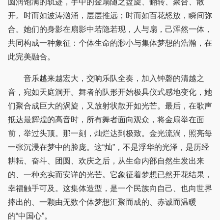
圆润饱满的轨迹，手中的金扇随之盘旋、翻转、聚合、散
开。时而如波涛汹涌，层层推远；时而如百花怒放，瞬间弥
合。她们的身影在扇影中若隐若现，人与扇，己浑然一体，
共同构成一种象征：个体生命的渺小与集体梦想的浩瀚，在
此完美融合。
音乐越来越宏大，交响乐队全奏，加入钟磬的清越之
音，宛如天庭洞开。舞者的队形开始极具仪式感地变化，她
们聚合成巨大的涡旋，又放射状散开如光芒。最后，在歌声
抵达最辉煌的高音时，所有舞者面向观众，将金扇举在面
前，举过头顶。那一刻，灿烂达到极致。金光流淌，照亮每
一张沉浸在梦中的脸庞。这“灿”，不是浮华的光泽，是历经
耕耘、奋斗、团圆、欢庆之后，从生命内部自然生发出来
的、一种充实而安详的光芒。它象征着梦想已然开花结果，
幸福触手可及。这集体造型，是一个民族向自己、也向世界
捧出的、一颗由无数个体梦想汇聚而成的、赤诚而温暖
的“中国心”。