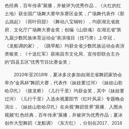
色经典，百年传承”展播，并被评为优秀作品，《火红的红
土地》获全国广场舞大赛华东赛区金奖，广场舞代表作《那
么搞起》《荷叶田甜》《舞动八宝铜铃》，均获湖北省政
府、文化厅广场舞大赛金奖；创编《山鼓魂》在湖北省“第
九届少数民族体育运动会”表演项目（技巧类）上夺冠，
《龙船调的家》、《跷旱船》均获全省少数民族运动会表演
类银奖；《十送红军》获南昌市文化局、宣传部联合主办
的“四县五区”优秀节目比赛金奖；
2010年至2018年，夏冰多次参加由湖北省舞蹈家协会
举办“金凤杯”舞蹈大赛，代表作《妹娃要过河》《妹娃山歌
哈尕扎》《接龙桥》《儿行千里》均获金奖，其中《妹娃要
过河》《儿行千里》入选央视重阳节《红叶风采》专题晚会
演出，《妹娃山歌哈尕扎》在央视“舞蹈世界”展播、入围央
视频“红色经典，百年传承”展播，并被评为优秀作品；夏冰
创作大型舞蹈《龙船调》《东方红》，分别在2017、2018