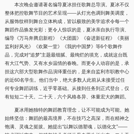
本次晚会邀请著名编导夏冰担任歌舞总导演。夏冰不仅
整体把控歌舞节目的艺术呈现——从灯光色调到舞美调度，
从服饰纹样到舞台立体构成，皆以极致的美学追求令每一个
舞蹈作品焕发光彩；更令人惊叹的是，夏冰亲自执行导演、
编导《万马奔腾启新程》《大团圆》《奋进新征程》《美丽
监利好风光》《欢聚一堂》《我的中国梦》等6个歌舞作
品，完成对“追梦”主题最细腻、最绚烂的填充，成就这台既
有大江气势、又有水乡温情的春晚。而更令人动容的是，承
担这六部大型歌舞作品演绎重任的，是来自监利市职教中心
的近60名学生。他们当中，绝大多数人此前从未接受过任
何专业舞蹈训练，近乎零基础。从接到任务到正式登台，仅
有短短二十天。二十天，六个风格各异、体量宏大的舞蹈。
夏冰用她独特的舞蹈教育理念，让不可能成为可能。她
始终坚信：舞蹈的最高境界，不在技巧之高深，而在精神之
饱满、灵魂之挺拔。她提出“以舞以德塑魂，以德化文”——