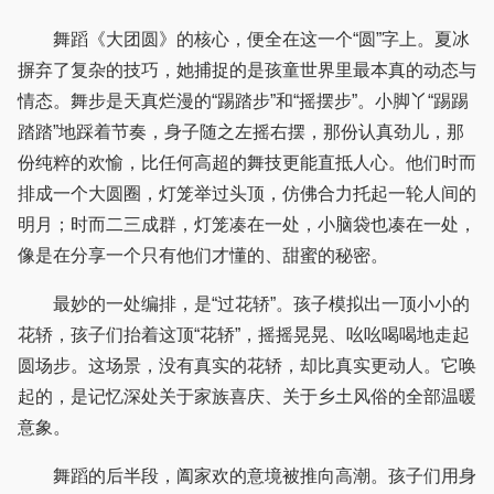
舞蹈《大团圆》的核心，便全在这一个“圆”字上。夏冰
摒弃了复杂的技巧，她捕捉的是孩童世界里最本真的动态与
情态。舞步是天真烂漫的“踢踏步”和“摇摆步”。小脚丫“踢踢
踏踏”地踩着节奏，身子随之左摇右摆，那份认真劲儿，那
份纯粹的欢愉，比任何高超的舞技更能直抵人心。他们时而
排成一个大圆圈，灯笼举过头顶，仿佛合力托起一轮人间的
明月；时而二三成群，灯笼凑在一处，小脑袋也凑在一处，
像是在分享一个只有他们才懂的、甜蜜的秘密。
最妙的一处编排，是“过花轿”。孩子模拟出一顶小小的
花轿，孩子们抬着这顶“花轿”，摇摇晃晃、吆吆喝喝地走起
圆场步。这场景，没有真实的花轿，却比真实更动人。它唤
起的，是记忆深处关于家族喜庆、关于乡土风俗的全部温暖
意象。
舞蹈的后半段，阖家欢的意境被推向高潮。孩子们用身