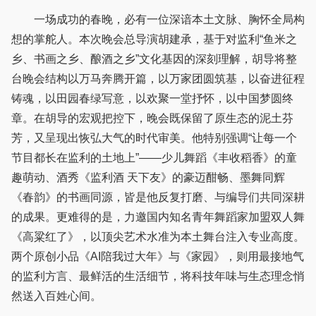
一场成功的春晚，必有一位深谙本土文脉、胸怀全局构
想的掌舵人。本次晚会总导演胡建承，基于对监利“鱼米之
乡、书画之乡、酿酒之乡”文化基因的深刻理解，胡导将整
台晚会结构以万马奔腾开篇，以万家团圆筑基，以奋进征程
铸魂，以田园春绿写意，以欢聚一堂抒怀，以中国梦圆终
章。在胡导的宏观把控下，晚会既保留了原生态的泥土芬
芳，又呈现出恢弘大气的时代审美。他特别强调“让每一个
节目都长在监利的土地上”——少儿舞蹈《丰收稻香》的童
趣萌动、酒秀《监利酒 天下友》的豪迈酣畅、墨舞同辉
《春韵》的书画同源，皆是他反复打磨、与编导们共同深耕
的成果。更难得的是，力邀国内知名青年舞蹈家加盟双人舞
《高粱红了》，以顶尖艺术水准为本土舞台注入专业高度。
两个原创小品《AI陪我过大年》与《家园》，则用最接地气
的监利方言、最鲜活的生活细节，将科技年味与生态理念悄
然送入百姓心间。