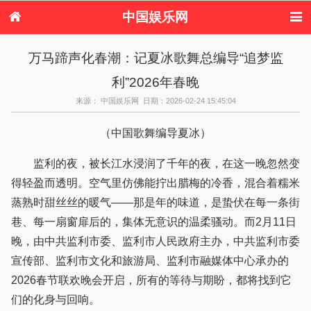
中国娱乐网
首页
新闻
女性
内地娱乐
万马蹄声化春潮：记夏冰歌舞总编导“追梦监
港台娱乐
日本娱乐
韩国娱乐
欧美娱乐
利”2026年春晚
体育花边
音乐新闻
影视新闻
内地明星八卦
港台明星八卦
日本韩国明星
欧美明星八卦
娱乐评论
来源： 中国娱乐网 日期：2026-02-24 15:45:04
八卦
（中国歌舞编导夏冰）
监利的夜，被长江水浸润了千年的夜，在这一晚忽然变
得轻盈而透明。空气里仿佛能拧出腊梅的冷香，混合着糯米
蒸熟时甜丝丝的暖气——那是年的味道，是蛰伏在每一条街
巷、每一扇窗扉后的，集体无意识的温柔骚动。而2月11日
晚，由中共监利市委、监利市人民政府主办，中共监利市委
宣传部、监利市文化和旅游局、监利市融媒体中心承办的
2026春节联欢晚会开启，所有的等待与期盼，都将找到它
们的化身与回响。