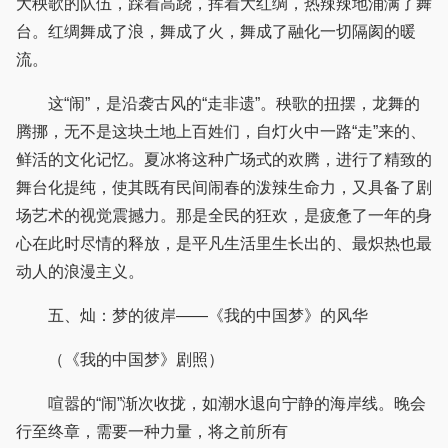
大秧歌的队伍，踩着高跷，挥着大红绸，热辣辣地涌满了舞
台。红绸舞成了浪，舞成了火，舞成了融化一切隔阂的暖
流。
这“闹”，是沿袭古风的“走非遗”。秧歌的扭摆，龙舞的
腾挪，无不是这块土地上百姓们，自灯火中一路“走”来的、
鲜活的文化记忆。夏冰将这种广场式的欢腾，进行了精致的
舞台化提纯，使其既有民间闹春的泼辣生命力，又具备了剧
场艺术的视觉震撼力。那是全民的狂欢，是疲惫了一年的身
心在此时尽情的释放，是平凡生活里生长出的、最炽热也最
动人的浪漫主义。
五、灿：梦的彼岸——《我的中国梦》的风华
（《我的中国梦》剧照）
喧嚣的“闹”渐次收拢，如潮水退向宁静的海岸线。晚会
行至终章，需要一种力量，将之前所有