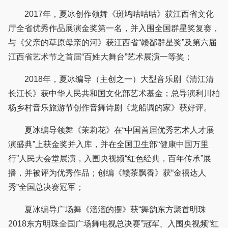
2017年，夏冰创作领舞《斑鸠咕咕咕》获江西省文化
厅全省优秀作品展演金奖第一名，并入围全国群星奖复赛，
与《父亲的草原母亲的河》获江西省“赣鄱群星奖”及第六届
江西省艺术节之首届“百姓大舞台”艺术展演一等奖；
2018年，夏冰编导（主创之一）大型音乐剧《清江清
长江长》获中华人民共和国文化部艺术基金；总导演利川柏
杨乡村音乐旅游节创作音舞诗剧《龙船调的家》获好评。
夏冰编导领舞《茉莉花》在“中国首届优秀艺术人才展
演盛典”上获金奖并入库，并在全国卫生部“健康中国万里
行”人民大会堂展演，入围央视频“红色经典，百年传承”展
播，并被评为优秀作品；创编《赣茶飘香》获“金禧达人
秀”全国总决赛冠军；
夏冰编导广场舞《溜溜的摆》获“舞韵东方聚首明珠
2018东方明珠全国广场舞电视总决赛”冠军、入围央视频“红