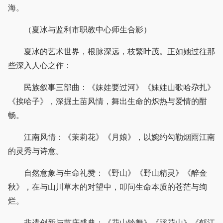
海。
（夏冰与监利市职教中心师生合影）
夏冰的艺术世界，根脉深远，枝繁叶茂。正如她过往那
些深入人心之作：
民族叙事三部曲：《妹娃要过河》《妹娃山歌哈尕扎》
《挨哈子》，深掘土苗风情，舞出生命的炽热与爱情的酣
畅。
江南风情：《茉莉花》《月娘》，以婉约勾勒烟雨江南
的灵秀与诗意。
自然意象与生命礼赞：《野山》《野山精灵》《醉金
秋》，在与山川草木的对望中，叩问生命本质的苍茫与绚
烂。
非遗创新与节庆盛典：《花山铃舞》《踩花山》《郁江