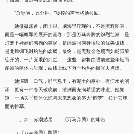
“总导演，五分钟。”场控的声音将她拉回。
她微微颔首，闭上眼。脑海里浮现的，不是流程图表，
而是一幅幅即将展开的画卷：那是万马奔腾的炽烈红潮，是
灯笼下娃娃们憨掬的笑涡，是绿波间俯身插秧的优美弧线，
是龙舞绸飞时灼热的欢腾，最终，是无数金色扇面如朝阳般
绽开的、一片无垠的灿烂……这些，都将由眼前这些年轻而
虔诚的躯体去呈现，由线上线下万千灼热的目光去点燃。
她深吸一口气，那气息里，有泥土的厚朴，有江水的润
泽，更有一种春天破晓前，清冽而充满希望的味道。她知
道，一场关乎集体记忆与未来想象的盛大“追梦”，拉开它瑰
丽的帷幕。
二、奔：赤潮撼岳——《万马奔腾》的叩击
（《万马奔腾》剧照）