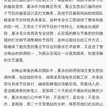
的服装需求。夏冰作为歌舞总导演，重点负责自己编导的6
个节目的服装设计及灯光舞美，其他节目服装则由程馆团队
根据各节目特色具体落实。这种专业分工既保持了整体风格
的统一性，又突出了不同节目的个性特点。在晚会合成阶
段，夏冰充分发挥其专业优势，从宏观的舞台节奏把控到微
观的灯光细节调整都给予指导。这种点面结合的工作方式，
既确保了她负责的重点节目达到最佳艺术效果，又促进了整
台晚会的协调统一，为观众呈现出一台视觉精美、衔接流畅
的文艺盛宴。
在晚会筹备的幕后团队中，夏冰的助理胡域主要负责协
调外围，包括组织学生、保障道具场地等后勤工作，并承担
部分具体节目执行，确保歌舞项目流畅呈现。而最动人的，
是这幅画卷的执笔人，是那群二十天前还不懂如何起舞的少
年。夏冰在他们心中种下的，不是技巧，是自信；不是动
作，是根脉，那二十天里燃起的火种，将照亮他们此后的山