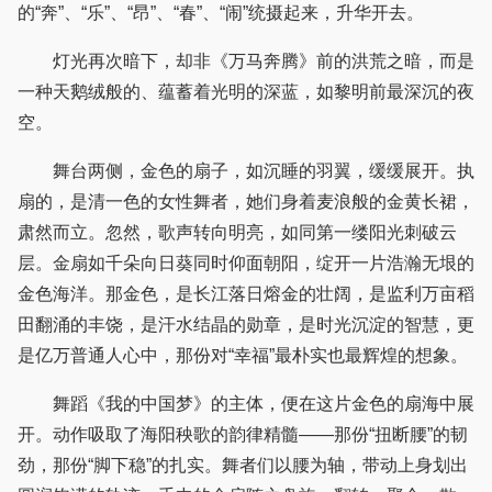
的“奔”、“乐”、“昂”、“春”、“闹”统摄起来，升华开去。
灯光再次暗下，却非《万马奔腾》前的洪荒之暗，而是
一种天鹅绒般的、蕴蓄着光明的深蓝，如黎明前最深沉的夜
空。
舞台两侧，金色的扇子，如沉睡的羽翼，缓缓展开。执
扇的，是清一色的女性舞者，她们身着麦浪般的金黄长裙，
肃然而立。忽然，歌声转向明亮，如同第一缕阳光刺破云
层。金扇如千朵向日葵同时仰面朝阳，绽开一片浩瀚无垠的
金色海洋。那金色，是长江落日熔金的壮阔，是监利万亩稻
田翻涌的丰饶，是汗水结晶的勋章，是时光沉淀的智慧，更
是亿万普通人心中，那份对“幸福”最朴实也最辉煌的想象。
舞蹈《我的中国梦》的主体，便在这片金色的扇海中展
开。动作吸取了海阳秧歌的韵律精髓——那份“扭断腰”的韧
劲，那份“脚下稳”的扎实。舞者们以腰为轴，带动上身划出