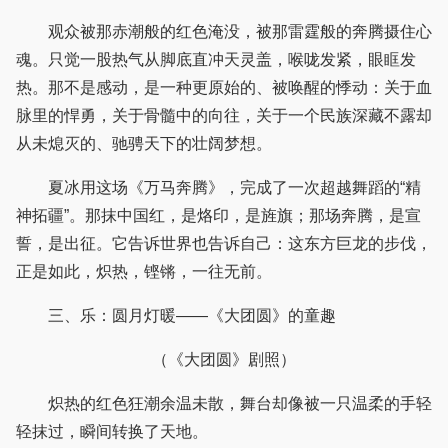
观众被那赤潮般的红色淹没，被那雷霆般的奔腾摄住心
魂。只觉一股热气从脚底直冲天灵盖，喉咙发紧，眼眶发
热。那不是感动，是一种更原始的、被唤醒的悸动：关于血
脉里的悍勇，关于骨髓中的向往，关于一个民族深藏不露却
从未熄灭的、驰骋天下的壮阔梦想。
夏冰用这场《万马奔腾》，完成了一次超越舞蹈的“精
神拓疆”。那抹中国红，是烙印，是旌旗；那场奔腾，是宣
誓，是出征。它告诉世界也告诉自己：这东方巨龙的步伐，
正是如此，炽热，铿锵，一往无前。
三、乐：圆月灯暖——《大团圆》的童趣
（《大团圆》剧照）
炽热的红色狂潮余温未散，舞台却像被一只温柔的手轻
轻抹过，瞬间转换了天地。