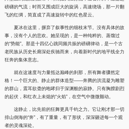
磅礴的气流；时而又围成巨大的旋涡，高速绕场，那一片翻
飞的红绸，简直成了高速旋转中的红色星云。
夏冰在这里，摒弃了叙事性的细枝末节。没有具体的故
事，没有个人的悲欢。她呈现的，是一种纯粹的、蒸馏过
的“势能”。那是十四亿心跳同频共振的磅礴律动，是一个古
老民族从历史长廊深处疾驰而来，向着新时代的地平线全力
狂奔的集体意志。
就在这速度与力量抵达巅峰的刹那，所有舞者骤然定
格！一个巨大的、静止的群体造型——奔腾的洪流凝为雕塑
的群山，震耳欲聋的咆哮归于深渊般的寂静。只有胸膛剧烈
的起伏，和红衣上未熄的“火焰”，在空气中微微颤动。
这静止，比先前的狂舞更具千钧之力。它让刚才那一切
排山倒海的“奔”，有了重量，有了形状，深深砸进每一个观
者的灵魂深处。