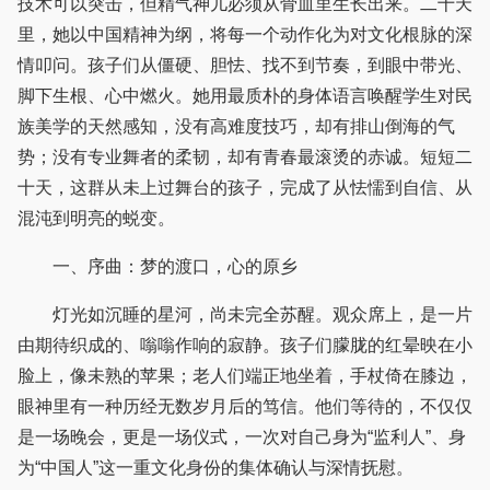
技术可以突击，但精气神儿必须从骨血里生长出来。二十天
里，她以中国精神为纲，将每一个动作化为对文化根脉的深
情叩问。孩子们从僵硬、胆怯、找不到节奏，到眼中带光、
脚下生根、心中燃火。她用最质朴的身体语言唤醒学生对民
族美学的天然感知，没有高难度技巧，却有排山倒海的气
势；没有专业舞者的柔韧，却有青春最滚烫的赤诚。短短二
十天，这群从未上过舞台的孩子，完成了从怯懦到自信、从
混沌到明亮的蜕变。
一、序曲：梦的渡口，心的原乡
灯光如沉睡的星河，尚未完全苏醒。观众席上，是一片
由期待织成的、嗡嗡作响的寂静。孩子们朦胧的红晕映在小
脸上，像未熟的苹果；老人们端正地坐着，手杖倚在膝边，
眼神里有一种历经无数岁月后的笃信。他们等待的，不仅仅
是一场晚会，更是一场仪式，一次对自己身为“监利人”、身
为“中国人”这一重文化身份的集体确认与深情抚慰。