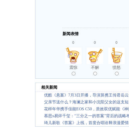
新闻表情
0
0
0
震惊
不解
愤怒
相关新闻
优酷《悬案》7月3日开播，导演算携王传君岳云
父亲节送什么？海澜之家和小沈阳父女的这支短
花样年华携手佳能EOS C50，质效双优赋能《
慕思x易烊千玺：“三分之一的答案”背后的战略
琦儿新歌《答案》上线，首度合唱诠释浪漫爱情