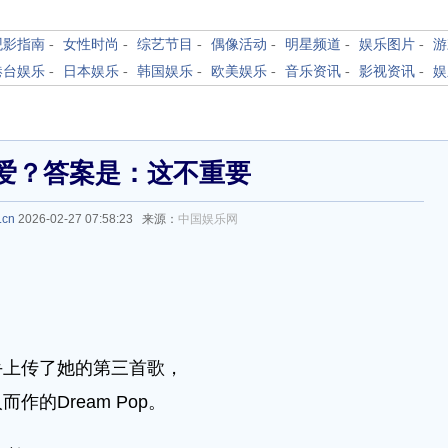
观影指南
-
女性时尚
-
综艺节目
-
偶像活动
-
明星频道
-
娱乐图片
-
游
港台娱乐
-
日本娱乐
-
韩国娱乐
-
欧美娱乐
-
音乐资讯
-
影视资讯
-
娱
爱？答案是：这不重要
.cn
2026-02-27 07:58:23 来源：
中国娱乐网
上传了她的第三首歌，
Dream Pop。