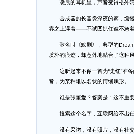
凌晨的耳机里，声音变得格外清
合成器的长音像深夜的雾，缓慢弥
雾之上浮着——不试图抓住谁不急
歌名叫《默剧》，典型的Dream
质朴的痕迹，却意外地贴合了这种
这听起来不像一首为“走红”准备的
音，为某种难以名状的情绪赋形。
谁是张笙爱？答案是：这不重
搜索这个名字，互联网给不出任
没有采访，没有照片，没有社交账