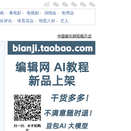
戏
-
看电影
-
电视剧
-
演唱会
-
热周边
乐评论
-
体育花边
-
明星八卦
-
艺人