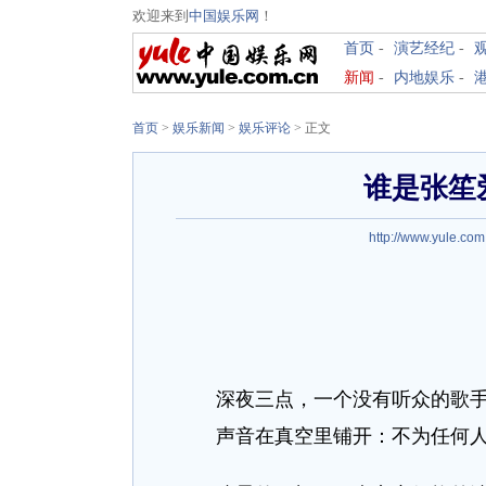
欢迎来到
中国娱乐网
！
首页
-
演艺经纪
-
新闻
-
内地娱乐
-
首页
>
娱乐新闻
>
娱乐评论
> 正文
谁是张笙
http://www.yule.com
深夜三点，一个没有听众的歌手
声音在真空里铺开：不为任何人而作的