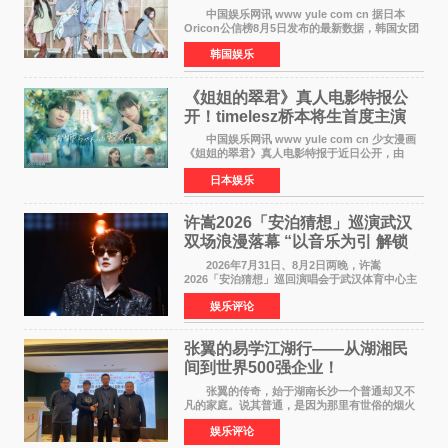
身纪录
中国娱乐网讯 www yule com cn 据日本
Oricon公信榜8月5日发布的最新数据，韩国女团
ILLIT在日本发行的第二张单曲《I Got Your
韩国娱乐
Back》首周销量达到71,009张，成功跻身最新一
期周单曲排行
《姐姐的翠君》真人电影特报公
开！timelesz桥本将生首度主演
12月4日上映
中国娱乐网讯 www yule com cn 少女漫画
《姐姐的翠君》真人电影特报于近日公开，由
timelesz成员桥本将生担任主演，这也是他首次
日本娱乐
担任电影主演，引发高度关注。 女高中生咲
苗翠（中岛瑠菜
许嵩2026「安泊猜想」巡演武汉
双场浪漫落幕 “以音乐为引 解锁
江城记忆”
2026年7月31日、8月2日两晚，许嵩
2026「安泊猜想」巡回演唱会于武汉体育中心主
体育场盛大开唱。许嵩与数万歌迷在此相聚，从
娱乐评论
浪漫惬意的舞台设计到充满诚意与惊喜的现场互
动，共同开启了一场关于
张翼的易学江湖行——从湖湘民
间到世界500强企业！
张翼的传奇，始于湖南长沙一个普通却又不
凡的家庭。说其普通，是因为那里有世俗的烟火
气；说其不凡，是因为家中有一位洞悉天地玄机
娱乐评论
的长者——他的爷爷。作为当地的风水师，爷爷
是张翼走进易学