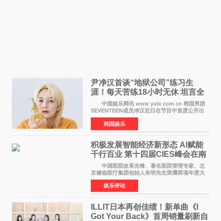
尹净汉首谈“地狱公司”练习生
涯！每天苦练18小时无休 坦言全
靠成员撑过来
中国娱乐网讯 www yule com cn 韩国男团
SEVENTEEN成员净汉近日在节目中首度公开出
道前的残酷练习生经历，并提及经纪公司Pledis
韩国娱乐
娱乐，引发广泛关注。 在8月2日播出的日本
TBS综艺节目《周
积极发展智能经济新形态 Al赋能
千行百业 第十四届CIES峰会在南
京盛大召开
中国医院改革先锋、著名医院管理专家、北
京健临医疗集团创始人朱明先生荣膺两项年度大
奖 2026年7月31日，盛夏金陵，长江之畔，
娱乐评论
以重落地·真务实·强链接为主题的2026&lsquo;人
工智能+&rsquo
ILLIT日本再创佳绩！新单曲《I
Got Your Back》首周销量刷新自