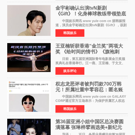
金宇彬确认出演tvN新剧
《Gift》！化身棒球教练带领垫底
球队逆袭
中国娱乐网讯 www yule com cn 据韩媒报
道，演员金宇彬确定出演tvN新剧《Gift》，该剧
预计将于下半年播出，引发观众高度期待。
韩国娱乐
本剧改编自同名网络漫画，讲述一位经历意外事
故后获得特殊
王亚楠斩获香港“金兰奖”两项大
奖 《给时间的情书》《旗袍刺
客》双双获肯定
日前，第五届亚洲国际青年电影展金兰奖颁
奖典礼在香港举行。江一燕、王亚楠、于文文、
李东学等知名演员出席活动。著名演员、导演王
娱乐评论
亚楠凭借音乐故事片《给时间的情书》和院线电
影《旗袍刺客》
权志龙恶评者被判罚款700万韩
元！所属社重申零容忍：匿名账
号也难逃刑责
中国娱乐网讯 www yule com cn GALAXY
CORP通过官方立场表示：为保护所属艺人权志
龙的名誉和权益，将持续对网络上发生的名誉损
韩国娱乐
害、散布虚假事实、侮辱、恶意诽谤等行为采取
法律应对措施。
第36届亚洲小姐中国区总决赛圆
满落幕 张琳梓擘画选美+新纪元
导语： 近日，备受业界瞩目的第36届亚