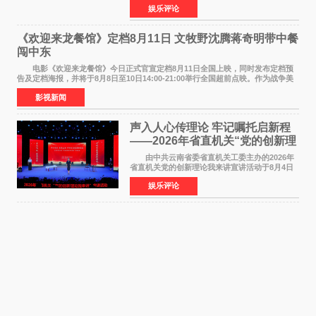
娱乐评论
NBAUNITEDBYJACK&JONES 全国首店，于郑
州正弘城正式启幕。NBA 传奇球星
《欢迎来龙餐馆》定档8月11日 文牧野沈腾蒋奇明带中餐
闯中东
电影《欢迎来龙餐馆》今日正式官宣定档8月11日全国上映，同时发布定档预
告及定档海报，并将于8月8日至10日14:00-21:00举行全国超前点映。作为战争美
食大片，影片讲述的是中国厨师徐福（沈腾
影视新闻
声入人心传理论 牢记嘱托启新程
——2026年省直机关“党的创新理
论我来讲”宣讲活动圆满落幕
由中共云南省委省直机关工委主办的2026年
省直机关党的创新理论我来讲宣讲活动于8月4日
至5日在昆明举办。活动以 "牢记嘱托 感恩奋进
娱乐评论
开创云南发展新局面 "为主题，坚持以新时代中国
特色社会主义