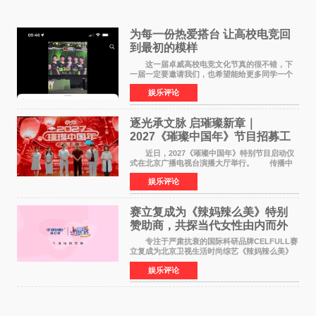
为每一份热爱搭台 让高校电竞回
到最初的模样
这一届卓威高校电竞文化节真的很不错，下
一届一定要邀请我们，也希望能给更多同学一个
来到现场的机会。 2026卓威高校电竞文化节
娱乐评论
已经落下帷幕，在活动结束后，仍有不少高校电
竞社负责人和现
逐光承文脉 启璀璨新章｜
2027《璀璨中国年》节目招募工
作圆满启动
近日，2027《璀璨中国年》特别节目启动仪
式在北京广播电视台演播大厅举行。 传播中
华优秀传统文化，弘扬纯正国风艺术，打造高规
娱乐评论
格、高质感、正能量的文艺盛典，是璀璨中国年
矢志不渝的初心
赛立复成为《辣妈辣么美》特别
赞助商，共探当代女性由内而外
活力美
专注于严肃抗衰的国际科研品牌CELFULL赛
立复成为北京卫视生活时尚综艺《辣妈辣么美》
的特别赞助商,明星辣妈袁咏仪倾情参与，向广大
娱乐评论
都市女性传递健康生活新主张，寄语当代女性在
家庭与自我之间