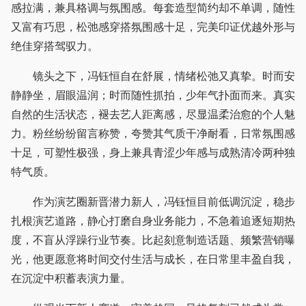
感拉满，兼具格调与氛围感。每套造型简约却不单调，随性
又富有巧思，松弛感穿搭氛围感十足，完美印证优越外形与
绝佳穿搭驾驭力。
镜头之下，冯钰恒自在舒展，情绪松弛又真挚。时而安
静静坐，眉眼温润；时而随性抓拍，少年气扑面而来。真实
自然的生活状态，褪去艺人距离感，尽显温柔治愈的个人魅
力。粉丝纷纷留言称赞，夸赞其气质干净耐看，日常氛围感
十足，可塑性极强，身上兼具青涩少年感与成熟清冷两种独
特气质。
作为演艺圈新晋潜力新人，冯钰恒目前低调沉淀，稳步
扎根演艺道路，静心打磨自身业务能力，不急着追逐短期热
度，不盲从浮躁行业节奏。比起刻意制造话题、频繁营销曝
光，他更愿意将时间交付生活与成长，在日常里丰盈自我，
在沉淀中积蓄表演力量。