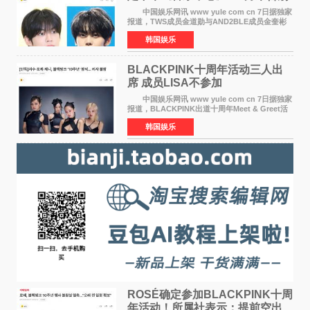
MC席位
中国娱乐网讯 www yule com cn 7日据独家
报道，TWS成员金道勋与AND2BLE成员金奎彬
将于8月离开《音乐中心》MC的位置。 金道
韩国娱乐
勋与金奎彬于去年3月与H2H A-NA一起被选为
《音乐中心》MC，约1
BLACKPINK十周年活动三人出
席 成员LISA不参加
中国娱乐网讯 www yule com cn 7日据独家
报道，BLACKPINK出道十周年Meet & Greet活
动将由智秀、ROS&Eacute;、JENNIE出席，
韩国娱乐
LISA将缺席。 此前BLACKPINK所属社YG并
未为组合出道十周年做
ROSÉ确定参加BLACKPINK十周
年活动！所属社表示：提前空出