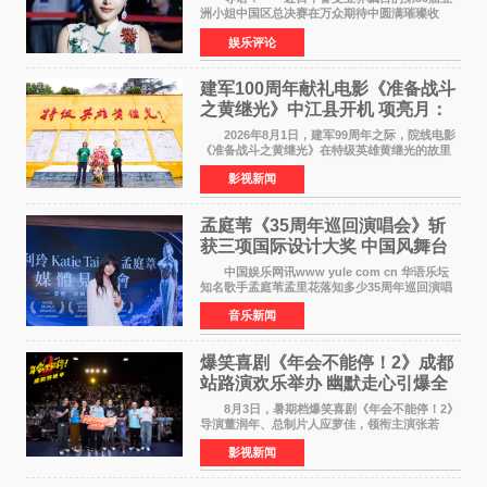
洲小姐中国区总决赛在万众期待中圆满璀璨收
官。整场盛典汇聚万千芳华，不仅完成了新一届
娱乐评论
美丽代言人的加冕选拔，更在行业发展层面带来
颠覆性突破。活动
建军100周年献礼电影《准备战斗
之黄继光》中江县开机 项亮月：
以光影为笔，书写英雄赞歌
2026年8月1日，建军99周年之际，院线电影
《准备战斗之黄继光》在特级英雄黄继光的故里
——四川省德阳市中江县黄继光出生地正式开
影视新闻
机。本片出品人、总制片人项亮月主持开机仪
式，&zwnj;特级英雄
孟庭苇《35周年巡回演唱会》斩
获三项国际设计大奖 中国风舞台
美学获全球认可
中国娱乐网讯www yule com cn 华语乐坛
知名歌手孟庭苇孟里花落知多少35周年巡回演唱
会再传喜讯。该演唱会先后荣获美国MUSE
音乐新闻
Creative Awards白金奖（Platinum Winner）、
英国London Design
爆笑喜剧《年会不能停！2》成都
站路演欢乐举办 幽默走心引爆全
场共鸣
8月3日，暑期档爆笑喜剧《年会不能停！2》
导演董润年、总制片人应萝佳，领衔主演张若
昀、白客，惊喜出演庄达菲，特别主演孙艺洲，
影视新闻
特别出演田雨，友情出演欧阳奋强出席成都路
演，与观众近距离互