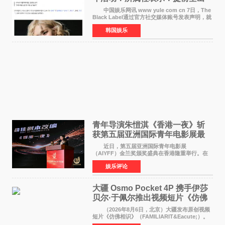
了时间
中国娱乐网讯 www yule com cn 7日，The
Black Label通过官方社交媒体账号发表声明，就
近期网络上关于ROS&Eacute;个人行程及是否参
韩国娱乐
加BLACKPINK出道纪念活动的种种猜测作出正
式回应。 Th
青年导演朱愷淇《香港一夜》斩
获第五届亚洲国际青年电影展最
佳剧本改编奖
近日，第五届亚洲国际青年电影展
（AIYFF）金兰奖颁奖盛典在香港隆重举行。在
这场汇聚数百位海内外电影人、文化界人士及媒
娱乐评论
体代表的亚洲青年影视盛会上，香港本土电影
《香港一夜》（Dawn in Ho
大疆 Osmo Pocket 4P 携手伊莎
贝尔·于佩尔推出视频短片《仿佛
相识》
（2026年8月6日，北京）大疆发布原创视频
短片《仿佛相识》（FAMILIARIT&Eacute;）。
视频短片由戛纳国际电影节最佳女演员伊莎贝尔·