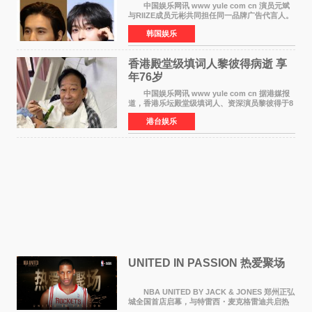
颜值天花板合体
中国娱乐网讯 www yule com cn 演员元斌
与RIIZE成员元彬共同担任同一品牌广告代言人。
6日据独家报道，继演员元斌之后，RIIZE元彬最
韩国娱乐
近也被选为某在线中介平台A公司的共同广告代言
人，两人将作
香港殿堂级填词人黎彼得病逝 享
年76岁​
中国娱乐网讯 www yule com cn 据港媒报
道，香港乐坛殿堂级填词人、资深演员黎彼得于8
月5日上午因病离世，终年76岁。好友钟志光透
港台娱乐
露，黎彼得今年3月中风后便卧床休养，身体机能
持续衰退，最
UNITED IN PASSION 热爱聚场
NBA UNITED BY JACK & JONES 郑州正弘
城全国首店启幕，与特雷西・麦克格雷迪共启热
爱 2026 年7 月21 日，