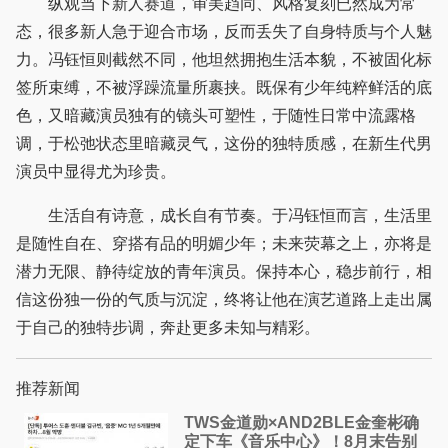
纵观当下新人赛道，审美趋同、风格复刻已然成为常
态，很多新人急于迎合市场，反而丢失了自身特质与个人魅
力。冯钰恒则截然不同，他坦然拥抱生活本貌，不被固化标
签所束缚，不被浮躁流量所裹挟。既保有少年纯粹鲜活的底
色，又暗藏演员独有的镜头可塑性，于随性日常中流露格
调，于松弛状态里暗藏灵气，这份的独特质感，在新生代男
演员中显得尤为珍贵。
生活自有诗意，成长自有节奏。于冯钰恒而言，生活里
是随性自在、穿搭有品的明媚少年；未来荧幕之上，亦将是
潜力无限、静待绽放的青年演员。保持本心，稳步前行，相
信这份独一份的气质与沉淀，终将让他在演艺道路上走出属
于自己的独特步调，奔赴更多未知与精彩。
推荐新闻
TWS金道勋×AND2BLE金奎彬确
定下车《音乐中心》！8月末告别