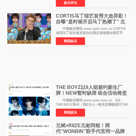
娱乐评论
于佩尔（Isabelle Huppert）主演，全程使用大
疆首款双主摄口
CORTIS马丁综艺首秀大放异彩！
自曝“是时候开启马丁热潮了” 北
美巡演火热进行中
中国娱乐网讯 www yule com cn CORTIS
成员马丁在出道后首次出演主流电视台综艺节
目，展现了多才多艺的魅力。 马丁出演了5日
韩国娱乐
播出的MBC《Radio Star》Fashion与Passion
之间，I&lsquo;m
THE BOYZ以9人组签约新生厂
牌！NEW暂时缺席 组合活动将坚
定不移继续
中国娱乐网讯 www yule com cn 6日，
THE BOYZ表示：我们9人一致决定继续进行THE
BOYZ组合活动，并且已经完成了组合团体活动
韩国娱乐
签约。目前正在新生厂牌下进行活动准备。尚未
离开THE BOYZ原所
元斌×RIIZE元彬同框！两
代“WONBIN”联手代言同一品牌