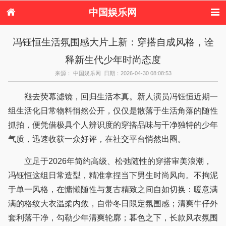
中国娱乐网
首页
新闻
女性
内地娱乐
冯钰恒生活氛围感大片上新：穿搭自成风格，诠
港台娱乐
日本娱乐
韩国娱乐
欧美娱乐
释新生代少年时尚态度
体育花边
音乐新闻
影视新闻
内地明星八卦
港台明星八卦
日本韩国明星
欧美明星八卦
娱乐评论
来源： 中国娱乐网 日期：2026-04-30 08:08:53
八卦
褪去荧幕滤镜，回归生活本真。新人演员冯钰恒近期一
组生活化日常物料悄然公开，仅仅是散落于生活角落的随性
抓拍，便凭借极具个人辨识度的穿搭品味与干净独特的少年
气质，迅速收获一众好评，在社交平台悄然出圈。
立足于2026年简约高级、松弛随性的穿搭审美浪潮，
冯钰恒这组日常造型，精准拿捏当下男生时尚风向。不拘泥
于单一风格，在慵懒随性与复古精致之间自如切换：暖意满
满的格纹大衣温柔内敛，自带冬日限定氛围感；清爽牛仔外
套利落干净，勾勒少年清爽轮廓；暮色之下，长款风衣氛围