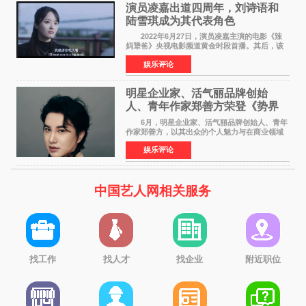
演员凌嘉出道四周年，刘诗语和
陆雪琪成为其代表角色
2022年6月27日，演员凌嘉主演的电影《辣
妈犟爸》央视电影频道黄金时段首播。其后，该
电影在央视电影频道多次复播（2022年8月10
娱乐评论
日，2022年9月30日，2023年7月17日，2025年7
月14日）。除了多次复
明星企业家、活气丽品牌创始
人、青年作家郑善方荣登《势界
POWERCIRCLES》6月刊
6月，明星企业家、活气丽品牌创始人、青年
作家郑善方，以其出众的个人魅力与在商业领域
的卓越建树，成功登上《势界
娱乐评论
POWERCIRCLES》，展现了他在时尚与商业领
域的双重影响力。 明星企业家、青
中国艺人网相关服务
找工作
找人才
找企业
附近职位