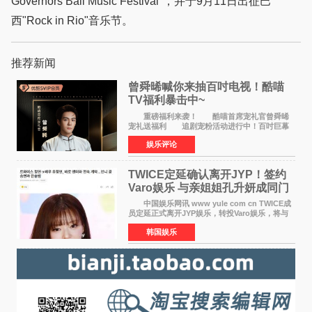
Governors Ball Music Festival"，并于9月11日出征巴
西"Rock in Rio"音乐节。
推荐新闻
曾舜晞喊你来抽百吋电视！酷喵
TV福利暴击中~
重磅福利来袭！ 酷喵首席宠礼官曾舜晞
宠礼送福利 追剧宠粉活动进行中！百吋巨幕
电视 邀你来抽~活动时间：8月8日10:00 — 8
娱乐评论
月23日23:59 三步轻松参与，大奖等你
拿： 1、打开电
TWICE定延确认离开JYP！签约
Varo娱乐 与亲姐姐孔升妍成同门
中国娱乐网讯 www yule com cn TWICE成
员定延正式离开JYP娱乐，转投Varo娱乐，将与
亲姐姐孔升妍成为同门。 Varo娱乐于10日通
韩国娱乐
过官方SNS宣布："能与拥有多彩魅力和无限潜力
的俞定延结下珍贵