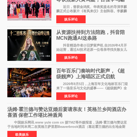
气回应
近日，曾获金鸡奖、华表奖提名的导演李麒
麟正式公布新片《有凤来仪》主创阵容。李麒麟
早年凭电影《华容道》获得金鸡奖、华表奖提
娱乐评论
名，此后长期参与国内外电影制作，其担任制片
人参与的作品亦曾
从资源扶持到方法陪跑，抖音陪
MCN跑通AI这条路
抖音精选作者@旧梦留声机 自2026年4月开
始运营，通过AI技术还原一位母亲寻找失散女儿
的故事，凭借强情感表达获得大量用户关注，发
娱乐评论
布仅21小时便获得超1亿曝光、超1000万互动。
此后，账号持续沿
百年百乐门奏响时代新声，《超
级靓声》上海唱区正式启航
2026年8月5日，上海百年文化地标百乐门迎
来了一场音乐与文化的盛事——《超级靓声》全
国励志音乐公益节目上海唱区新闻发布会暨启动
娱乐评论
仪式在此隆重举行。各界领导、嘉宾与媒体朋友
齐聚一堂，共同
汤姆·霍兰德与赞达亚婚后宴请亲友！英格兰乡间酒店办
喜酒 保密工作堪比神盾局
中国娱乐网讯 www yule com cn 据TMZ等外媒报道，汤姆·霍兰德与赞达亚
于当地时间本周二在英格兰萨里郡Beaverbrook酒店（靠近霍兰德的出生地金斯
顿）举办婚宴，邀请家人与朋友们喝喜酒，庆祝
欧美娱乐