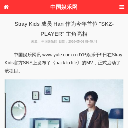
中国娱乐网
首页
新闻
女性
内地娱乐
Stray Kids 成员 Han 作为今年首位 "SKZ-
港台娱乐
日本娱乐
韩国娱乐
欧美娱乐
PLAYER" 主角亮相
体育花边
音乐新闻
影视新闻
内地明星八卦
港台明星八卦
日本韩国明星
欧美明星八卦
娱乐评论
来源： 中国娱乐网 日期：2026-05-09 09:49:49
八卦
中国娱乐网讯 www.yule.com.cnJYP娱乐于9日在Stray
Kids官方SNS上发布了《back to life》的MV，正式启动了
该项目。