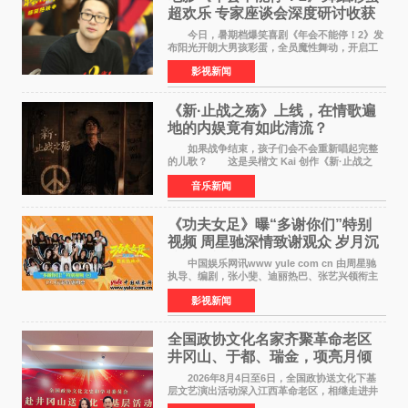
超欢乐 专家座谈会深度研讨收获
满满
今日，暑期档爆笑喜剧《年会不能停！2》发
布阳光开朗大男孩彩蛋，全员魔性舞动，开启工
位狂欢模式。影片于昨日同步举办专家座谈会，
影视新闻
导演董润年、总制片人应萝佳出席现场，与一众
业内、学界专家
《新·止战之殇》上线，在情歌遍
地的内娱竟有如此清流？
如果战争结束，孩子们会不会重新唱起完整
的儿歌？ 这是吴楷文 Kai 创作《新·止战之
殇》时最初的想法。 从伊朗相关冲突引发的
音乐新闻
地区局势，到世界各地仍在发生的动荡与不安，
战争从来不只
《功夫女足》曝“多谢你们”特别
视频 周星驰深情致谢观众 岁月沉
淀不灭初心
中国娱乐网讯www yule com cn 由周星驰
执导、编剧，张小斐、迪丽热巴、张艺兴领衔主
演，刘嘉玲、佐藤健特别出演，艾米、雪野、蔡
影视新闻
思贝、胡予安、倪好特别介绍的喜剧电影《功夫
女足》释出多谢你
全国政协文化名家齐聚革命老区
井冈山、于都、瑞金，项亮月倾
情献唱《桃花谣》致敬红色沃土
2026年8月4日至6日，全国政协送文化下基
层文艺演出活动深入江西革命老区，相继走进井
冈山、于都长征出发地、瑞金三地。由全国政协