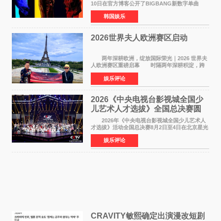
10日在官方博客公开了BIGBANG新数字单曲
《BiiiG》的海报，宣布新歌将于8月19日——组
韩国娱乐
合出道20周年纪念日正式发行。歌名取自意为"巨
大""宏大"的"BIG"
2026世界夫人欧洲赛区启动
两年深耕欧洲，绽放国际荣光｜2026 世界夫
人欧洲赛区重磅启幕 时隔两年深耕积淀，跨
越多国文化游学！伴随着国际影响力持续攀升，
娱乐评论
2026 世界夫人欧洲赛区正式全面启动。本次赛区
落地，是世
2026《中央电视台影视城全国少
儿艺术人才选拔》全国总决赛圆
满落幕
2026年《中央电视台影视城全国少儿艺术人
才选拔》活动全国总决赛8月2日至4日在北京星光
影视园成功举办！ 活动于8月2日迎来全国总
娱乐评论
决赛的盛大开幕。一年一度的该项活动依然延续
着经典的四大板
CRAVITY敏熙确定出演漫改短剧