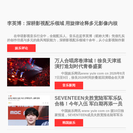
李英博：深耕影视配乐领域 用旋律诠释多元影像内核
在华语影视音乐行业中，全能配乐人、音乐总监李英博（昵称大博）凭借扎实
的创作功底与多元的曲风驾驭能力，深耕影视配乐领域十余年，从小众影视制作新
人成长为横跨主旋律电影、动画番剧、网剧
娱乐评论
万人合唱席卷津城！徐良天津巡
演打造划时代青春盛宴
中国娱乐网讯www yule com cn 2026年8月
7日至9日，徐良2026时间折叠巡回演唱会在天津
连续举办三场演出。整场演出凭借扎实的音乐内
音乐新闻
容、有温度的舞台叙事与充满巧思的现场设计，
为天津本地及专
SEVENTEEN夫胜宽陆军军乐队
合格！今年入伍 军白期再添一员
中国娱乐网讯 www yule com cn 据10日独
家报道，SEVENTEEN成员夫胜宽报名陆军军乐
队并合格，预计将于今年入伍，成为组合中又一
韩国娱乐
位履行国防义务的成员。 目前SEVENTEEN
正全面进入军白期—