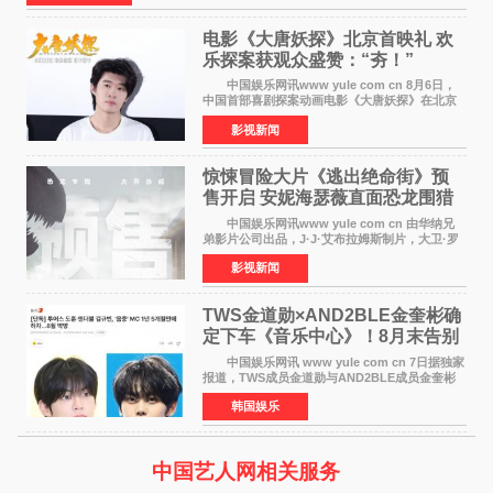
电影《大唐妖探》北京首映礼 欢
乐探案获观众盛赞：“夯！”
中国娱乐网讯www yule com cn 8月6日，
中国首部喜剧探案动画电影《大唐妖探》在北京
举办电影首映礼。导演程腾、联合导演黄珉、总
影视新闻
制片人曹紫建、制片人李莹莹，配音导演张喆，
对白指导程寅，领
惊悚冒险大片《逃出绝命街》预
售开启 安妮海瑟薇直面恐龙围猎
中国娱乐网讯www yule com cn 由华纳兄
弟影片公司出品，J·J·艾布拉姆斯制片，大卫·罗
伯特·米切尔执导，好莱坞巨星安妮·海瑟薇和伊万
影视新闻
·麦克格雷格领衔主演的2026暑期惊悚冒险大片
《逃出绝
TWS金道勋×AND2BLE金奎彬确
定下车《音乐中心》！8月末告别
MC席位
中国娱乐网讯 www yule com cn 7日据独家
报道，TWS成员金道勋与AND2BLE成员金奎彬
将于8月离开《音乐中心》MC的位置。 金道
韩国娱乐
勋与金奎彬于去年3月与H2H A-NA一起被选为
《音乐中心》MC，约1
中国艺人网相关服务