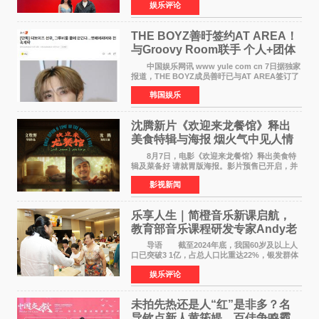
娱乐评论
文化文史和学习委员会副主任、甘肃省政协原主
席欧阳坚率团，一
THE BOYZ善旴签约AT AREA！
与Groovy Room联手 个人+团体
活动并行
中国娱乐网讯 www yule com cn 7日据独家
报道，THE BOYZ成员善旴已与AT AREA签订了
专属合约。AT AREA是由知名制作人组合
韩国娱乐
Groovy Room创立的hip-hop厂牌，旗下拥有多
位实力派音乐人，在韩
沈腾新片《欢迎来龙餐馆》释出
美食特辑与海报 烟火气中见人情
温暖
8月7日，电影《欢迎来龙餐馆》释出美食特
辑及菜备好 请就胃版海报。影片预售已开启，并
将于8月8日至10日14:00-21:00举行全国超前点
影视新闻
映。电影《欢迎来龙餐馆》作为战争美食喜剧大
片，讲述了中国
乐享人生｜简橙音乐新课启航，
教育部音乐课程研发专家Andy老
师重磅入驻领航银龄琴声
导语 截至2024年底，我国60岁及以上人
口已突破3 1亿，占总人口比重达22%，银发群体
的精神文化需求日益凸显。2024年1月，国务院办
娱乐评论
公厅印发《关于发展银发经济增进老年人福祉的
意见》——这是
未拍先热还是人“红”是非多？名
导钦点新人黄筠媞，百佳争鸣霸