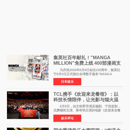
集英社百年献礼！"MANGA
MILLION"免费上线 400部漫画支
援逾百种语言
为庆祝2026年8月8日创业100周年，集英社
于8月6日正式推出全球数字服务"MANGA
MILLION"，无需注册即可免费阅读近400部漫画
日本娱乐
作品，总量达100万页，翻译成100多种语言面向
全球读者开放。该服务预
TCL携手《欢迎来龙餐馆》：以
科技长情陪伴，让光影与烟火温
暖生活
8月8日，由文牧野导演及编剧、宁浩监制，
沈腾领衔主演、蒋奇明主演的电影《欢迎来龙餐
馆》在上海超前点映，主创团队携影片亮相与观
娱乐评论
众提前见面。TCL作为本片独家合作伙伴，在路
演现场设置品牌互