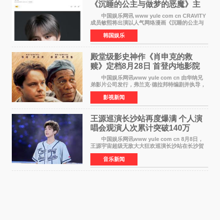
《沉睡的公主与做梦的恶魔》主
人公
中国娱乐网讯 www yule com cn CRAVITY
成员敏熙将出演以人气网络漫画《沉睡的公主与
做梦的恶魔》为原作的短剧，担任主人公。
韩国娱乐
该短剧讲述了一直照顾陷入沉睡状态女友的吴
敏，在夜空中看
殿堂级影史神作《肖申克的救
赎》定档8月28日 首登内地影院
中国娱乐网讯www yule com cn 由华纳兄
弟影片公司发行，弗兰克·德拉邦特编剧并执导，
蒂姆·罗宾斯、摩根·弗里曼主演的影史传世经典
影视新闻
《肖申克的救赎》（The Shawshank
Redemption）今日发布
王源巡演长沙站再度爆满 个人演
唱会观演人次累计突破140万
中国娱乐网讯www yule com cn 8月8日，
王源宇宙超级无敌大大狂欢巡演长沙站在长沙贺
龙体育场唱响，这也是王源个人巡演首次登陆长
音乐新闻
沙。十年前，王源曾在这座熟悉的城市举办16岁
生日会，从当初的