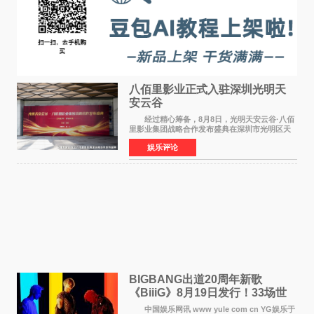
八佰里影业正式入驻深圳光明天
安云谷
经过精心筹备，8月8日，光明天安云谷·八佰
里影业集团战略合作发布盛典在深圳市光明区天
安云谷盛大举行，来自DataEye剧查查创始人
娱乐评论
&CEO 深圳市微短剧产业协会会长汪祥斌先生、
光明区文化广电旅
BIGBANG出道20周年新歌
《BiiiG》8月19日发行！33场世
界巡演同步启航
中国娱乐网讯 www yule com cn YG娱乐于