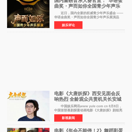
国内重磅音乐大赛官宣：“华语金
曲奖・声而如你全国青少年声乐
展演” 正式启幕，阿沁出任明星总
近日，国内全新的权威青少年声乐盛会 ——
评审
华语金曲奖・声而如你全国青少年声乐展演品
牌，在湖南长沙隆重举行官宣，国内又一高规格
娱乐评论
青少年声乐赛事全面启航。 本赛事由寰宇声
扬联合华语金曲
电影《大唐妖探》西安见面会反
响热烈 全龄观众共赏机关长安城
中国娱乐网讯www yule com cn 8月8日，
中国首部喜剧探案动画电影《大唐妖探》剧组亮
相西安，举办线下见面会活动。导演程腾、联合
影视新闻
导演黄珉、总制片人曹紫建、制片人李莹莹、领
衔声音出演雷淞然
电影《年会不能停！2》舞蹈彩蛋