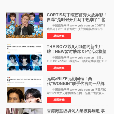
CORTIS马丁综艺首秀大放异彩！
自曝“是时候开启马丁热潮了” 北
美巡演火热进行中
中国娱乐网讯 www yule com cn CORTIS
成员马丁在出道后首次出演主流电视台综艺节
目，展现了多才多艺的魅力。 马丁出演了5日
韩国娱乐
播出的MBC《Radio Star》Fashion与Passion
之间，I&lsquo;m
THE BOYZ以9人组签约新生厂
牌！NEW暂时缺席 组合活动将坚
定不移继续
中国娱乐网讯 www yule com cn 6日，
THE BOYZ表示：我们9人一致决定继续进行THE
BOYZ组合活动，并且已经完成了组合团体活动
韩国娱乐
签约。目前正在新生厂牌下进行活动准备。尚未
离开THE BOYZ原所
元斌×RIIZE元彬同框！两
代“WONBIN”联手代言同一品牌
颜值天花板合体
中国娱乐网讯 www yule com cn 演员元斌
与RIIZE成员元彬共同担任同一品牌广告代言人。
6日据独家报道，继演员元斌之后，RIIZE元彬最
韩国娱乐
近也被选为某在线中介平台A公司的共同广告代言
人，两人将作
香港殿堂级填词人黎彼得病逝 享