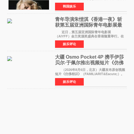
近期网络上关于ROS&Eacute;个人行程及是否参
韩国娱乐
加BLACKPINK出道纪念活动的种种猜测作出正
式回应。 Th
青年导演朱愷淇《香港一夜》斩
获第五届亚洲国际青年电影展最
佳剧本改编奖
近日，第五届亚洲国际青年电影展
（AIYFF）金兰奖颁奖盛典在香港隆重举行。在
这场汇聚数百位海内外电影人、文化界人士及媒
娱乐评论
体代表的亚洲青年影视盛会上，香港本土电影
《香港一夜》（Dawn in Ho
大疆 Osmo Pocket 4P 携手伊莎
贝尔·于佩尔推出视频短片《仿佛
相识》
（2026年8月6日，北京）大疆发布原创视频
短片《仿佛相识》（FAMILIARIT&Eacute;）。
视频短片由戛纳国际电影节最佳女演员伊莎贝尔·
娱乐评论
于佩尔（Isabelle Huppert）主演，全程使用大
疆首款双主摄口