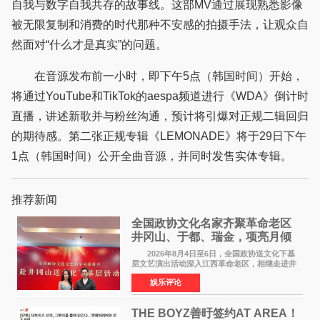
自我与数字自我共存的故事线。这部MV通过展现熟悉影像
被无限复制和消费的时代那种不安感的拍摄手法，让观众自
然面对“什么才是真实”的问题。
在音源发布前一小时，即下午5点（韩国时间）开始，
将通过YouTube和TikTok的aespa频道进行《WDA》倒计时
直播，讲述新歌并与粉丝沟通，预计将引爆对正规二辑回归
的期待感。第二张正规专辑《LEMONADE》将于29日下午
1点（韩国时间）公开全曲音源，并同时发售实体专辑。
推荐新闻
全国政协文化名家齐聚革命老区
井冈山、于都、瑞金，项亮月倾
情献唱《桃花谣》致敬红色沃土
2026年8月4日至6日，全国政协送文化下基
层文艺演出活动深入江西革命老区，相继走进井
冈山、于都长征出发地、瑞金三地。由全国政协
娱乐评论
文化文史和学习委员会副主任、甘肃省政协原主
席欧阳坚率团，一
THE BOYZ善旴签约AT AREA！