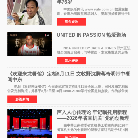
年76岁​
中国娱乐网讯 www yule com cn 据港媒报
道，香港乐坛殿堂级填词人、资深演员黎彼得于8
月5日上午因病离世，终年76岁。好友钟志光透
港台娱乐
露，黎彼得今年3月中风后便卧床休养，身体机能
持续衰退，最
UNITED IN PASSION 热爱聚场
NBA UNITED BY JACK & JONES 郑州正弘
城全国首店启幕，与特雷西・麦克格雷迪共启热
爱 2026 年7 月21 日，
娱乐评论
NBAUNITEDBYJACK&JONES 全国首店，于郑
州正弘城正式启幕。NBA 传奇球星
《欢迎来龙餐馆》定档8月11日 文牧野沈腾蒋奇明带中餐
闯中东
电影《欢迎来龙餐馆》今日正式官宣定档8月11日全国上映，同时发布定档预
告及定档海报，并将于8月8日至10日14:00-21:00举行全国超前点映。作为战争美
食大片，影片讲述的是中国厨师徐福（沈腾
影视新闻
声入人心传理论 牢记嘱托启新程
——2026年省直机关“党的创新理
论我来讲”宣讲活动圆满落幕
由中共云南省委省直机关工委主办的2026年
省直机关党的创新理论我来讲宣讲活动于8月4日
至5日在昆明举办。活动以 "牢记嘱托 感恩奋进
娱乐评论