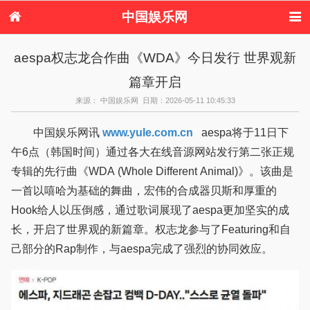
中国娱乐网
首页
新闻
女性
内地娱乐
aespa权志龙合作曲《WDA》今日发行 世界观新
港台娱乐
日本娱乐
韩国娱乐
欧美娱乐
篇章开启
体育花边
音乐新闻
影视新闻
内地明星八卦
港台明星八卦
日本韩国明星
欧美明星八卦
娱乐评论
来源： 中国娱乐网 日期：2026-05-11 10:45:33
八卦
中国娱乐网讯
www.yule.com.cn
aespa将于11日下
午6点（韩国时间）通过各大在线音源网站发行第二张正规
专辑的先行曲《WDA (Whole Different Animal)》。该曲是
一首以嘻哈为基础的舞曲，宏伟的合成器贝斯和厚重的
Hook给人以压倒感，通过歌词展现了aespa更加坚实的成
长，开启了世界观的新篇章。权志龙参与了Featuring和自
己部分的Rap制作，与aespa完成了强烈的协同效应。