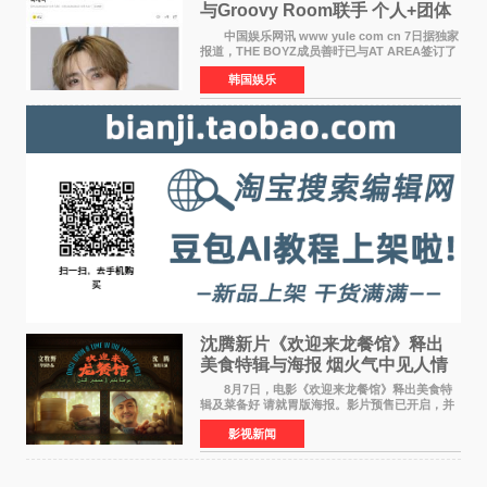
与Groovy Room联手 个人+团体
活动并行
中国娱乐网讯 www yule com cn 7日据独家
报道，THE BOYZ成员善旴已与AT AREA签订了
专属合约。AT AREA是由知名制作人组合
韩国娱乐
Groovy Room创立的hip-hop厂牌，旗下拥有多
位实力派音乐人，在韩
沈腾新片《欢迎来龙餐馆》释出
美食特辑与海报 烟火气中见人情
温暖
8月7日，电影《欢迎来龙餐馆》释出美食特
辑及菜备好 请就胃版海报。影片预售已开启，并
将于8月8日至10日14:00-21:00举行全国超前点
影视新闻
映。电影《欢迎来龙餐馆》作为战争美食喜剧大
片，讲述了中国