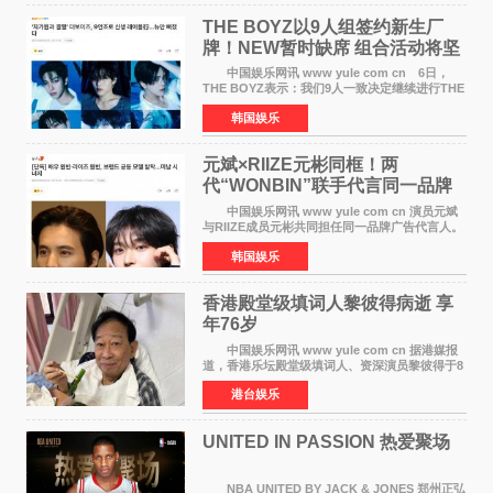
THE BOYZ以9人组签约新生厂
牌！NEW暂时缺席 组合活动将坚
定不移继续
中国娱乐网讯 www yule com cn 6日，
THE BOYZ表示：我们9人一致决定继续进行THE
BOYZ组合活动，并且已经完成了组合团体活动
韩国娱乐
签约。目前正在新生厂牌下进行活动准备。尚未
离开THE BOYZ原所
元斌×RIIZE元彬同框！两
代“WONBIN”联手代言同一品牌
颜值天花板合体
中国娱乐网讯 www yule com cn 演员元斌
与RIIZE成员元彬共同担任同一品牌广告代言人。
6日据独家报道，继演员元斌之后，RIIZE元彬最
韩国娱乐
近也被选为某在线中介平台A公司的共同广告代言
人，两人将作
香港殿堂级填词人黎彼得病逝 享
年76岁​
中国娱乐网讯 www yule com cn 据港媒报
道，香港乐坛殿堂级填词人、资深演员黎彼得于8
月5日上午因病离世，终年76岁。好友钟志光透
港台娱乐
露，黎彼得今年3月中风后便卧床休养，身体机能
持续衰退，最
UNITED IN PASSION 热爱聚场
NBA UNITED BY JACK & JONES 郑州正弘