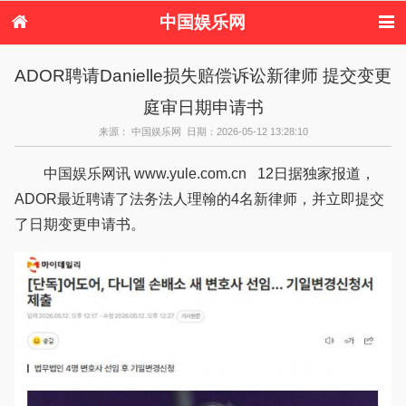
中国娱乐网
首页
新闻
女性
内地娱乐
ADOR聘请Danielle损失赔偿诉讼新律师 提交变更
港台娱乐
日本娱乐
韩国娱乐
欧美娱乐
庭审日期申请书
体育花边
音乐新闻
影视新闻
内地明星八卦
港台明星八卦
日本韩国明星
欧美明星八卦
娱乐评论
来源： 中国娱乐网 日期：2026-05-12 13:28:10
八卦
中国娱乐网讯 www.yule.com.cn 12日据独家报道，
ADOR最近聘请了法务法人理翰的4名新律师，并立即提交
了日期变更申请书。