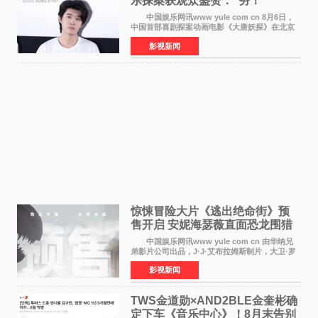
乐探案获观众盛赞：“夯！”
中国娱乐网讯www yule com cn 8月6日，
中国首部喜剧探案动画电影《大唐妖探》在北京
举办电影首映礼。导演程腾、联合导演黄珉、总
影视新闻
制片人曹紫建、制片人李莹莹，配音导演张喆，
对白指导程寅，领
惊悚冒险大片《逃出绝命街》预
售开启 安妮海瑟薇直面恐龙围猎
中国娱乐网讯www yule com cn 由华纳兄
弟影片公司出品，J·J·艾布拉姆斯制片，大卫·罗
伯特·米切尔执导，好莱坞巨星安妮·海瑟薇和伊万
影视新闻
·麦克格雷格领衔主演的2026暑期惊悚冒险大片
《逃出绝
TWS金道勋×AND2BLE金奎彬确
定下车《音乐中心》！8月末告别