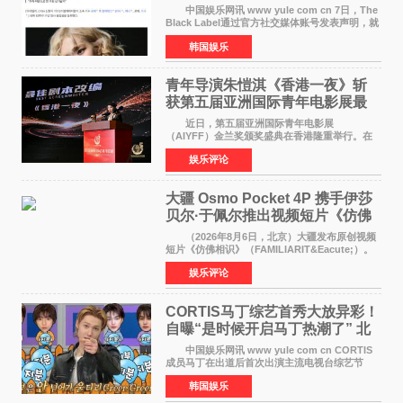
了时间
中国娱乐网讯 www yule com cn 7日，The
Black Label通过官方社交媒体账号发表声明，就
近期网络上关于ROS&Eacute;个人行程及是否参
韩国娱乐
加BLACKPINK出道纪念活动的种种猜测作出正
式回应。 Th
青年导演朱愷淇《香港一夜》斩
获第五届亚洲国际青年电影展最
佳剧本改编奖
近日，第五届亚洲国际青年电影展
（AIYFF）金兰奖颁奖盛典在香港隆重举行。在
这场汇聚数百位海内外电影人、文化界人士及媒
娱乐评论
体代表的亚洲青年影视盛会上，香港本土电影
《香港一夜》（Dawn in Ho
大疆 Osmo Pocket 4P 携手伊莎
贝尔·于佩尔推出视频短片《仿佛
相识》
（2026年8月6日，北京）大疆发布原创视频
短片《仿佛相识》（FAMILIARIT&Eacute;）。
视频短片由戛纳国际电影节最佳女演员伊莎贝尔·
娱乐评论
于佩尔（Isabelle Huppert）主演，全程使用大
疆首款双主摄口
CORTIS马丁综艺首秀大放异彩！
自曝“是时候开启马丁热潮了” 北
美巡演火热进行中
中国娱乐网讯 www yule com cn CORTIS
成员马丁在出道后首次出演主流电视台综艺节
目，展现了多才多艺的魅力。 马丁出演了5日
韩国娱乐
播出的MBC《Radio Star》Fashion与Passion
之间，I&lsquo;m