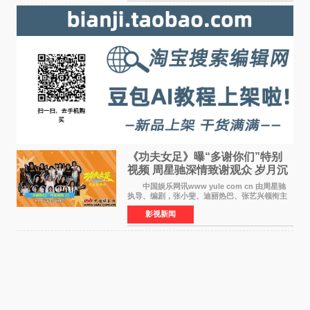
《功夫女足》曝“多谢你们”特别
视频 周星驰深情致谢观众 岁月沉
淀不灭初心
中国娱乐网讯www yule com cn 由周星驰
执导、编剧，张小斐、迪丽热巴、张艺兴领衔主
演，刘嘉玲、佐藤健特别出演，艾米、雪野、蔡
影视新闻
思贝、胡予安、倪好特别介绍的喜剧电影《功夫
女足》释出多谢你