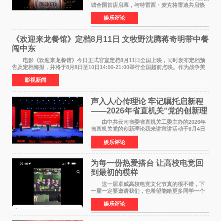
城全国首店启幕，与特雷西・麦克格雷迪共启热
爱 2026 年7 月21 日，
娱乐评论
NBAUNITEDBYJACK&JONES 全国首店，于郑
州正弘城正式启幕。NBA 传奇球星
《欢迎来龙餐馆》定档8月11日 文牧野沈腾蒋奇明带中餐
闯中东
电影《欢迎来龙餐馆》今日正式官宣定档8月11日全国上映，同时发布定档预
告及定档海报，并将于8月8日至10日14:00-21:00举行全国超前点映。作为战争美
食大片，影片讲述的是中国厨师徐福（沈腾
影视新闻
声入人心传理论 牢记嘱托启新程
——2026年省直机关“党的创新理
论我来讲”宣讲活动圆满落幕
由中共云南省委省直机关工委主办的2026年
省直机关党的创新理论我来讲宣讲活动于8月4日
至5日在昆明举办。活动以 "牢记嘱托 感恩奋进
娱乐评论
开创云南发展新局面 "为主题，坚持以新时代中国
特色社会主义
为每一份热爱搭台 让高校电竞回
到最初的模样
这一届卓威高校电竞文化节真的很不错，下
一届一定要邀请我们，也希望能给更多同学一个
来到现场的机会。 2026卓威高校电竞文化节
娱乐评论
已经落下帷幕，在活动结束后，仍有不少高校电
竞社负责人和现