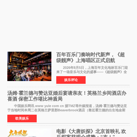
百年百乐门奏响时代新声，《超
级靓声》上海唱区正式启航
2026年8月5日，上海百年文化地标百乐门迎
来了一场音乐与文化的盛事——《超级靓声》全
国励志音乐公益节目上海唱区新闻发布会暨启动
娱乐评论
仪式在此隆重举行。各界领导、嘉宾与媒体朋友
齐聚一堂，共同
汤姆·霍兰德与赞达亚婚后宴请亲友！英格兰乡间酒店办
喜酒 保密工作堪比神盾局
中国娱乐网讯 www yule com cn 据TMZ等外媒报道，汤姆·霍兰德与赞达亚
于当地时间本周二在英格兰萨里郡Beaverbrook酒店（靠近霍兰德的出生地金斯
顿）举办婚宴，邀请家人与朋友们喝喜酒，庆祝
欧美娱乐
电影《大唐妖探》北京首映礼 欢