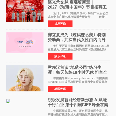
逐光承文脉 启璀璨新章｜
2027《璀璨中国年》节目招募工
作圆满启动
近日，2027《璀璨中国年》特别节目启动仪
式在北京广播电视台演播大厅举行。 传播中
华优秀传统文化，弘扬纯正国风艺术，打造高规
娱乐评论
格、高质感、正能量的文艺盛典，是璀璨中国年
矢志不渝的初心
赛立复成为《辣妈辣么美》特别
赞助商，共探当代女性由内而外
活力美
专注于严肃抗衰的国际科研品牌CELFULL赛
立复成为北京卫视生活时尚综艺《辣妈辣么美》
的特别赞助商,明星辣妈袁咏仪倾情参与，向广大
娱乐评论
都市女性传递健康生活新主张，寄语当代女性在
家庭与自我之间
尹净汉首谈“地狱公司”练习生
涯！每天苦练18小时无休 坦言全
靠成员撑过来
中国娱乐网讯 www yule com cn 韩国男团
SEVENTEEN成员净汉近日在节目中首度公开出
道前的残酷练习生经历，并提及经纪公司Pledis
韩国娱乐
娱乐，引发广泛关注。 在8月2日播出的日本
TBS综艺节目《周
积极发展智能经济新形态 Al赋能
千行百业 第十四届CIES峰会在南
京盛大召开
中国医院改革先锋、著名医院管理专家、北
京健临医疗集团创始人朱明先生荣膺两项年度大