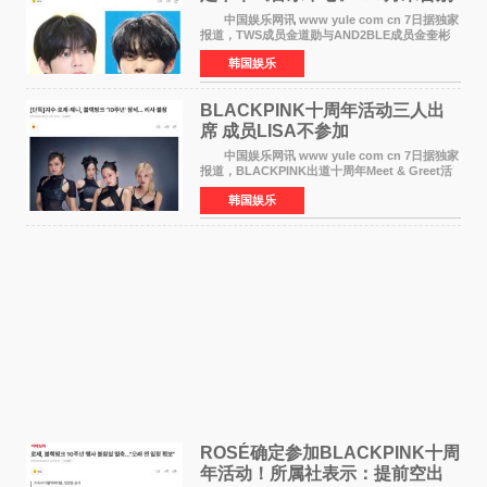
MC席位
中国娱乐网讯 www yule com cn 7日据独家
报道，TWS成员金道勋与AND2BLE成员金奎彬
将于8月离开《音乐中心》MC的位置。 金道
韩国娱乐
勋与金奎彬于去年3月与H2H A-NA一起被选为
《音乐中心》MC，约1
BLACKPINK十周年活动三人出
席 成员LISA不参加
中国娱乐网讯 www yule com cn 7日据独家
报道，BLACKPINK出道十周年Meet & Greet活
动将由智秀、ROS&Eacute;、JENNIE出席，
韩国娱乐
LISA将缺席。 此前BLACKPINK所属社YG并
未为组合出道十周年做
ROSÉ确定参加BLACKPINK十周
年活动！所属社表示：提前空出