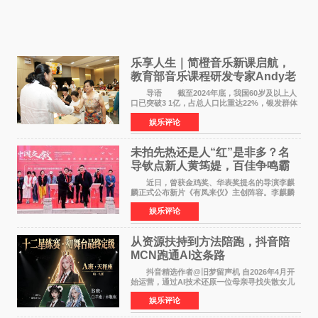
乐享人生｜简橙音乐新课启航，
教育部音乐课程研发专家Andy老
师重磅入驻领航银龄琴声
导语 截至2024年底，我国60岁及以上人
口已突破3 1亿，占总人口比重达22%，银发群体
的精神文化需求日益凸显。2024年1月，国务院办
娱乐评论
公厅印发《关于发展银发经济增进老年人福祉的
意见》——这是
未拍先热还是人“红”是非多？名
导钦点新人黄筠媞，百佳争鸣霸
气回应
近日，曾获金鸡奖、华表奖提名的导演李麒
麟正式公布新片《有凤来仪》主创阵容。李麒麟
早年凭电影《华容道》获得金鸡奖、华表奖提
娱乐评论
名，此后长期参与国内外电影制作，其担任制片
人参与的作品亦曾
从资源扶持到方法陪跑，抖音陪
MCN跑通AI这条路
抖音精选作者@旧梦留声机 自2026年4月开
始运营，通过AI技术还原一位母亲寻找失散女儿
的故事，凭借强情感表达获得大量用户关注，发
娱乐评论
布仅21小时便获得超1亿曝光、超1000万互动。
此后，账号持续沿