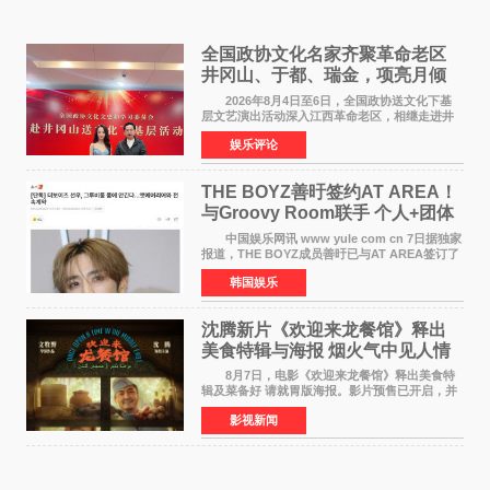
全国政协文化名家齐聚革命老区
井冈山、于都、瑞金，项亮月倾
情献唱《桃花谣》致敬红色沃土
2026年8月4日至6日，全国政协送文化下基
层文艺演出活动深入江西革命老区，相继走进井
冈山、于都长征出发地、瑞金三地。由全国政协
娱乐评论
文化文史和学习委员会副主任、甘肃省政协原主
席欧阳坚率团，一
THE BOYZ善旴签约AT AREA！
与Groovy Room联手 个人+团体
活动并行
中国娱乐网讯 www yule com cn 7日据独家
报道，THE BOYZ成员善旴已与AT AREA签订了
专属合约。AT AREA是由知名制作人组合
韩国娱乐
Groovy Room创立的hip-hop厂牌，旗下拥有多
位实力派音乐人，在韩
沈腾新片《欢迎来龙餐馆》释出
美食特辑与海报 烟火气中见人情
温暖
8月7日，电影《欢迎来龙餐馆》释出美食特
辑及菜备好 请就胃版海报。影片预售已开启，并
将于8月8日至10日14:00-21:00举行全国超前点
影视新闻
映。电影《欢迎来龙餐馆》作为战争美食喜剧大
片，讲述了中国