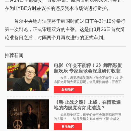
上月24日全部提交了辞职申请。新聘请的法务法人理翰正
在为HYBE方时赫议长的违反资本市场法进行辩护。
首尔中央地方法院将于韩国时间14日下午3时10分举行
第一次辩论，正式审理双方的主张。这是自3月26日首次辩
论准备日之后，时隔两个月再次进行的正式审判。
推荐新闻
电影《年会不能停！2》舞蹈彩蛋
超欢乐 专家座谈会深度研讨收获
满满
今日，暑期档爆笑喜剧《年会不能停！2》发
布阳光开朗大男孩彩蛋，全员魔性舞动，开启工
位狂欢模式。影片于昨日同步举办专家座谈会，
影视新闻
导演董润年、总制片人应萝佳出席现场，与一众
业内、学界专家
《新·止战之殇》上线，在情歌遍
地的内娱竟有如此清流？
如果战争结束，孩子们会不会重新唱起完整
的儿歌？ 这是吴楷文 Kai 创作《新·止战之
殇》时最初的想法。 从伊朗相关冲突引发的
音乐新闻
地区局势，到世界各地仍在发生的动荡与不安，
战争从来不只