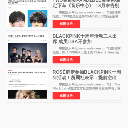
TWS金道勋×AND2BLE金奎彬确
定下车《音乐中心》！8月末告别
MC席位
中国娱乐网讯 www yule com cn 7日据独家
报道，TWS成员金道勋与AND2BLE成员金奎彬
将于8月离开《音乐中心》MC的位置。 金道
韩国娱乐
勋与金奎彬于去年3月与H2H A-NA一起被选为
《音乐中心》MC，约1
BLACKPINK十周年活动三人出
席 成员LISA不参加
中国娱乐网讯 www yule com cn 7日据独家
报道，BLACKPINK出道十周年Meet & Greet活
动将由智秀、ROS&Eacute;、JENNIE出席，
韩国娱乐
LISA将缺席。 此前BLACKPINK所属社YG并
未为组合出道十周年做
ROSÉ确定参加BLACKPINK十周
年活动！所属社表示：提前空出
了时间
中国娱乐网讯 www yule com cn 7日，The
Black Label通过官方社交媒体账号发表声明，就
近期网络上关于ROS&Eacute;个人行程及是否参
韩国娱乐
加BLACKPINK出道纪念活动的种种猜测作出正
式回应。 Th