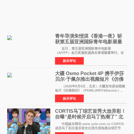
青年导演朱愷淇《香港一夜》斩
获第五届亚洲国际青年电影展最
佳剧本改编奖
近日，第五届亚洲国际青年电影展
（AIYFF）金兰奖颁奖盛典在香港隆重举行。在
这场汇聚数百位海内外电影人、文化界人士及媒
娱乐评论
体代表的亚洲青年影视盛会上，香港本土电影
《香港一夜》（Dawn in Ho
大疆 Osmo Pocket 4P 携手伊莎
贝尔·于佩尔推出视频短片《仿佛
相识》
（2026年8月6日，北京）大疆发布原创视频
短片《仿佛相识》（FAMILIARIT&Eacute;）。
视频短片由戛纳国际电影节最佳女演员伊莎贝尔·
娱乐评论
于佩尔（Isabelle Huppert）主演，全程使用大
疆首款双主摄口
CORTIS马丁综艺首秀大放异彩！
自曝“是时候开启马丁热潮了” 北
美巡演火热进行中
中国娱乐网讯 www yule com cn CORTIS
成员马丁在出道后首次出演主流电视台综艺节
目，展现了多才多艺的魅力。 马丁出演了5日