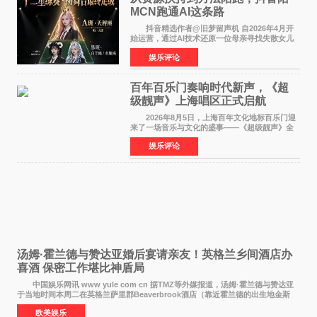
MCN跑通AI这条路
抖音精选作者@旧梦留声机 自2026年4月开
始运营，通过AI技术还原一位母亲寻找失散女儿
的故事，凭借强情感表达获得大量用户关注，发
娱乐评论
布仅21小时便获得超1亿曝光、超1000万互动。
此后，账号持续沿
百年百乐门奏响时代新声，《超
级靓声》上海唱区正式启航
2026年8月5日，上海百年文化地标百乐门迎
来了一场音乐与文化的盛事——《超级靓声》全
国励志音乐公益节目上海唱区新闻发布会暨启动
娱乐评论
仪式在此隆重举行。各界领导、嘉宾与媒体朋友
齐聚一堂，共同
汤姆·霍兰德与赞达亚婚后宴请亲友！英格兰乡间酒店办
喜酒 保密工作堪比神盾局
中国娱乐网讯 www yule com cn 据TMZ等外媒报道，汤姆·霍兰德与赞达亚
于当地时间本周二在英格兰萨里郡Beaverbrook酒店（靠近霍兰德的出生地金斯
顿）举办婚宴，邀请家人与朋友们喝喜酒，庆祝
欧美娱乐