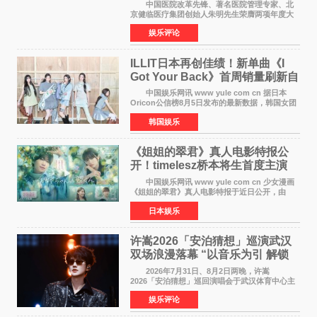
京盛大召开
中国医院改革先锋、著名医院管理专家、北
京健临医疗集团创始人朱明先生荣膺两项年度大
奖 2026年7月31日，盛夏金陵，长江之畔，
娱乐评论
以重落地·真务实·强链接为主题的2026&lsquo;人
工智能+&rsquo
ILLIT日本再创佳绩！新单曲《I
Got Your Back》首周销量刷新自
身纪录
中国娱乐网讯 www yule com cn 据日本
Oricon公信榜8月5日发布的最新数据，韩国女团
ILLIT在日本发行的第二张单曲《I Got Your
韩国娱乐
Back》首周销量达到71,009张，成功跻身最新一
期周单曲排行
《姐姐的翠君》真人电影特报公
开！timelesz桥本将生首度主演
12月4日上映
中国娱乐网讯 www yule com cn 少女漫画
《姐姐的翠君》真人电影特报于近日公开，由
timelesz成员桥本将生担任主演，这也是他首次
日本娱乐
担任电影主演，引发高度关注。 女高中生咲
苗翠（中岛瑠菜
许嵩2026「安泊猜想」巡演武汉
双场浪漫落幕 “以音乐为引 解锁
江城记忆”
2026年7月31日、8月2日两晚，许嵩
2026「安泊猜想」巡回演唱会于武汉体育中心主
体育场盛大开唱。许嵩与数万歌迷在此相聚，从
娱乐评论
浪漫惬意的舞台设计到充满诚意与惊喜的现场互
动，共同开启了一场关于