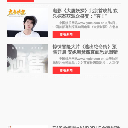
电影《大唐妖探》北京首映礼 欢
乐探案获观众盛赞：“夯！”
中国娱乐网讯www yule com cn 8月6日，
中国首部喜剧探案动画电影《大唐妖探》在北京
举办电影首映礼。导演程腾、联合导演黄珉、总
影视新闻
制片人曹紫建、制片人李莹莹，配音导演张喆，
对白指导程寅，领
惊悚冒险大片《逃出绝命街》预
售开启 安妮海瑟薇直面恐龙围猎
中国娱乐网讯www yule com cn 由华纳兄
弟影片公司出品，J·J·艾布拉姆斯制片，大卫·罗
伯特·米切尔执导，好莱坞巨星安妮·海瑟薇和伊万
影视新闻
·麦克格雷格领衔主演的2026暑期惊悚冒险大片
《逃出绝