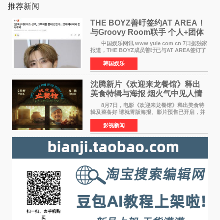
推荐新闻
THE BOYZ善旴签约AT AREA！
与Groovy Room联手 个人+团体
活动并行
中国娱乐网讯 www yule com cn 7日据独家
报道，THE BOYZ成员善旴已与AT AREA签订了
专属合约。AT AREA是由知名制作人组合
韩国娱乐
Groovy Room创立的hip-hop厂牌，旗下拥有多
位实力派音乐人，在韩
沈腾新片《欢迎来龙餐馆》释出
美食特辑与海报 烟火气中见人情
温暖
8月7日，电影《欢迎来龙餐馆》释出美食特
辑及菜备好 请就胃版海报。影片预售已开启，并
将于8月8日至10日14:00-21:00举行全国超前点
影视新闻
映。电影《欢迎来龙餐馆》作为战争美食喜剧大
片，讲述了中国