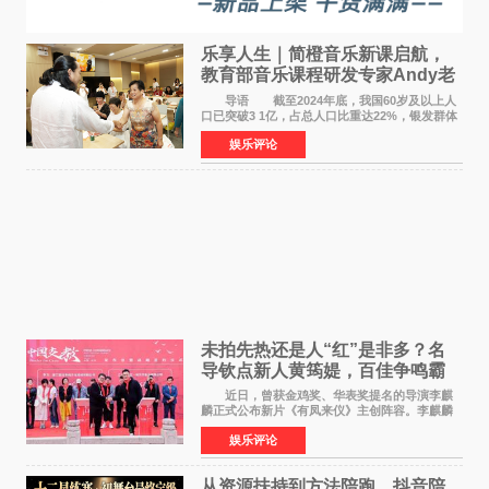
乐享人生｜简橙音乐新课启航，
教育部音乐课程研发专家Andy老
师重磅入驻领航银龄琴声
导语 截至2024年底，我国60岁及以上人
口已突破3 1亿，占总人口比重达22%，银发群体
的精神文化需求日益凸显。2024年1月，国务院办
娱乐评论
公厅印发《关于发展银发经济增进老年人福祉的
意见》——这是
未拍先热还是人“红”是非多？名
导钦点新人黄筠媞，百佳争鸣霸
气回应
近日，曾获金鸡奖、华表奖提名的导演李麒
麟正式公布新片《有凤来仪》主创阵容。李麒麟
早年凭电影《华容道》获得金鸡奖、华表奖提
娱乐评论
名，此后长期参与国内外电影制作，其担任制片
人参与的作品亦曾
从资源扶持到方法陪跑，抖音陪