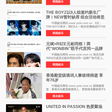
韩国娱乐
播出的MBC《Radio Star》Fashion与Passion
之间，I&lsquo;m
THE BOYZ以9人组签约新生厂
牌！NEW暂时缺席 组合活动将坚
定不移继续
中国娱乐网讯 www yule com cn 6日，
THE BOYZ表示：我们9人一致决定继续进行THE
BOYZ组合活动，并且已经完成了组合团体活动
韩国娱乐
签约。目前正在新生厂牌下进行活动准备。尚未
离开THE BOYZ原所
元斌×RIIZE元彬同框！两
代“WONBIN”联手代言同一品牌
颜值天花板合体
中国娱乐网讯 www yule com cn 演员元斌
与RIIZE成员元彬共同担任同一品牌广告代言人。
6日据独家报道，继演员元斌之后，RIIZE元彬最
韩国娱乐
近也被选为某在线中介平台A公司的共同广告代言
人，两人将作
香港殿堂级填词人黎彼得病逝 享
年76岁​
中国娱乐网讯 www yule com cn 据港媒报
道，香港乐坛殿堂级填词人、资深演员黎彼得于8
月5日上午因病离世，终年76岁。好友钟志光透
港台娱乐
露，黎彼得今年3月中风后便卧床休养，身体机能
持续衰退，最
UNITED IN PASSION 热爱聚场