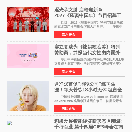
竞社负责人和现
逐光承文脉 启璀璨新章｜
2027《璀璨中国年》节目招募工
作圆满启动
近日，2027《璀璨中国年》特别节目启动仪
式在北京广播电视台演播大厅举行。 传播中
华优秀传统文化，弘扬纯正国风艺术，打造高规
娱乐评论
格、高质感、正能量的文艺盛典，是璀璨中国年
矢志不渝的初心
赛立复成为《辣妈辣么美》特别
赞助商，共探当代女性由内而外
活力美
专注于严肃抗衰的国际科研品牌CELFULL赛
立复成为北京卫视生活时尚综艺《辣妈辣么美》
的特别赞助商,明星辣妈袁咏仪倾情参与，向广大
娱乐评论
都市女性传递健康生活新主张，寄语当代女性在
家庭与自我之间
尹净汉首谈“地狱公司”练习生
涯！每天苦练18小时无休 坦言全
靠成员撑过来
中国娱乐网讯 www yule com cn 韩国男团
SEVENTEEN成员净汉近日在节目中首度公开出
道前的残酷练习生经历，并提及经纪公司Pledis
韩国娱乐
娱乐，引发广泛关注。 在8月2日播出的日本
TBS综艺节目《周
积极发展智能经济新形态 Al赋能
千行百业 第十四届CIES峰会在南