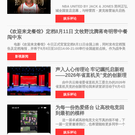
NBA UNITED BY JACK & JONES 郑州正弘
城全国首店启幕，与特雷西・麦克格雷迪共启热
爱 2026 年7 月21 日，
娱乐评论
NBAUNITEDBYJACK&JONES 全国首店，于郑
州正弘城正式启幕。NBA 传奇球星
《欢迎来龙餐馆》定档8月11日 文牧野沈腾蒋奇明带中餐
闯中东
电影《欢迎来龙餐馆》今日正式官宣定档8月11日全国上映，同时发布定档预
告及定档海报，并将于8月8日至10日14:00-21:00举行全国超前点映。作为战争美
食大片，影片讲述的是中国厨师徐福（沈腾
影视新闻
声入人心传理论 牢记嘱托启新程
——2026年省直机关“党的创新理
论我来讲”宣讲活动圆满落幕
由中共云南省委省直机关工委主办的2026年
省直机关党的创新理论我来讲宣讲活动于8月4日
至5日在昆明举办。活动以 "牢记嘱托 感恩奋进
娱乐评论
开创云南发展新局面 "为主题，坚持以新时代中国
特色社会主义
为每一份热爱搭台 让高校电竞回
到最初的模样
这一届卓威高校电竞文化节真的很不错，下
一届一定要邀请我们，也希望能给更多同学一个
来到现场的机会。 2026卓威高校电竞文化节
娱乐评论
已经落下帷幕，在活动结束后，仍有不少高校电