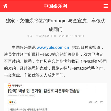
中国娱乐网
首页
新闻
女性
内地娱乐
独家：文佳煐将签约Fantagio 与金宣虎、车银优
港台娱乐
日本娱乐
韩国娱乐
欧美娱乐
成同门
体育花边
音乐新闻
影视新闻
内地明星八卦
港台明星八卦
日本韩国明星
欧美明星八卦
娱乐评论
来源： 中国娱乐网 日期：2026-05-13 09:20:11
八卦
中国娱乐网讯
www.yule.com.cn
据13日独家报道，
演员文佳煐与所属社Peak J的合约即将到期，双方已决定
不再续约。据悉，文佳煐在合约期满前收到了多家经纪公司
的邀约，经过深思熟虑后，最终选择与Fantagio携手合作，
与金宣虎、车银优等艺人成为同门。