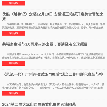
锅中，不同的
内地娱乐
优酷《饕餮记》定档12月10日 安悦溪王佑硕开启美食冒险之
旅
改编自殷羽小说《饕餮记》，由柯政铭、钟侃燮执导，丁一岚担任制片人，张炭总编剧，青年
演员安悦溪、王佑硕等领衔主演的国内首部古装美食爱情神话剧正式定档，将于12月10日起在优
酷全网独播。
内地娱乐
莱福岛生活节3.0再度火热出圈，赛演经济全球瞩目
中国娱乐网讯 www yule com cn 11月30日，备受瞩目的莱福岛生活节3 0超级莱福岛在杭
州钱江世纪城萧山亚运主题公园成功落下帷幕。自莱福岛从1 0迭代至3 0，该活动已从初夏延续至
寒冬，从默
内地娱乐
《风流一代》广州路演返场 “00后”观众二刷电影化身细节控
由贾樟柯执导，赵涛主演的时代爱情片《风流一代》正在全国各大影院热映中，12月2日，贾
樟柯再次返场广州与观众交流。 现场活动中，一位二刷电影的00后观众对电影中的很多细节
深有感触：（影
内地娱乐
2024第二届大凉山西昌民族电影周圆满闭幕