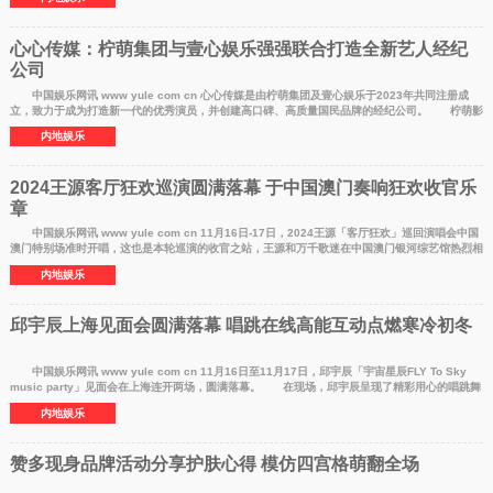
心心传媒：柠萌集团与壹心娱乐强强联合打造全新艺人经纪
公司
中国娱乐网讯 www yule com cn 心心传媒是由柠萌集团及壹心娱乐于2023年共同注册成
立，致力于成为打造新一代的优秀演员，并创建高口碑、高质量国民品牌的经纪公司。 柠萌影
视自成立以
内地娱乐
2024王源客厅狂欢巡演圆满落幕 于中国澳门奏响狂欢收官乐
章
中国娱乐网讯 www yule com cn 11月16日-17日，2024王源「客厅狂欢」巡回演唱会中国
澳门特别场准时开唱，这也是本轮巡演的收官之站，王源和万千歌迷在中国澳门银河综艺馆热烈相
聚，开启终
内地娱乐
邱宇辰上海见面会圆满落幕 唱跳在线高能互动点燃寒冷初冬
中国娱乐网讯 www yule com cn 11月16日至11月17日，邱宇辰「宇宙星辰FLY To Sky
music party」见面会在上海连开两场，圆满落幕。 在现场，邱宇辰呈现了精彩用心的唱跳舞
台，还积极
内地娱乐
赞多现身品牌活动分享护肤心得 模仿四宫格萌翻全场