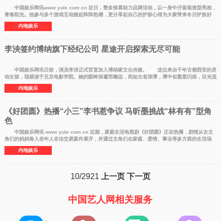
中国娱乐网讯www yule com cn 近日，赞多惊喜助力品牌活动，以一身牛仔套装造型亮相，
青春阳光。他参与多个游戏互动掀起阵阵热潮，更分享起自己的护肤心得为大家带来冬日护肤好
物。赞多湛蓝牛
内地娱乐
李泱签约博纳旗下经纪公司 星途开启探索无尽可能
中国娱乐网讯日前，演员李泱正式官宣加入博纳家文化传媒。 这位来自千年古都西安的灵
动女孩，现就读于北京电影学院。她的眼眸深邃而幽远，宛如古老深潭，潭中似繁星闪烁，目光流
转之时，仿
内地娱乐
《好团圆》热播“小三”李书惹争议 马昕墨挑战“林有有”型角
色
中国娱乐网讯 www yule com cn 近期，家庭生活电视剧《好团圆》正在热播，剧情从女主
角们的妈妈卷入老年人非法交易案件展开，并通过主角们在家庭、爱情、事业等多方面的生活场
景，展示生活
内地娱乐
10/2921
上一页
下一页
中国艺人网相关服务