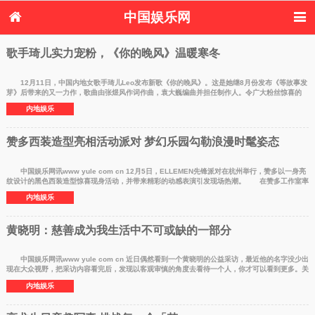
中国娱乐网
首页
新闻
女性
内地娱乐
歌手琦儿实力宠粉，《你的晚风》温暖寒冬
港台娱乐
日本娱乐
韩国娱乐
欧美娱乐
体育花边
音乐新闻
影视新闻
内地明星八卦
12月11日，中国内地女歌手琦儿Leo发布新歌《你的晚风》。这是她继8月份发布《等故事发
芽》后带来的又一力作，歌曲由张煜风作词作曲，袁大巍编曲并担任制作人。令广大粉丝惊喜的
港台明星八卦
日本韩国明星
欧美明星八卦
娱乐评论
是，这是琦儿专
内地娱乐
八卦
赞多西装造型亮相活动派对 梦幻乐园勾勒浪漫时髦姿态
中国娱乐网讯www yule com cn 12月5日，ELLEMEN先锋派对在杭州举行，赞多以一身亮
纹设计的黑色西装造型惊喜现身活动，并带来精彩的动感表演引发现场热潮。 在赞多工作室率
先曝光的大片中，
内地娱乐
黄晓明：慈善成为我生活中不可或缺的一部分
中国娱乐网讯www yule com cn 近日偶然看到一个黄晓明的公益采访，最近他的名字没少出
现在大众视野，把采访内容看完后，发现以客观审慎的角度去看待一个人，你才可以看到更多。关
于黄晓明，大
内地娱乐