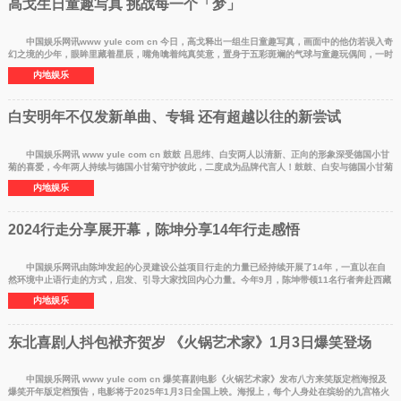
高戈生日童趣写真 挑战每一个「梦」
中国娱乐网讯www yule com cn 今日，高戈释出一组生日童趣写真，画面中的他仿若误入奇
幻之境的少年，眼眸里藏着星辰，嘴角噙着纯真笑意，置身于五彩斑斓的气球与童趣玩偶间，一时
间让人忘却现
内地娱乐
白安明年不仅发新单曲、专辑 还有超越以往的新尝试
中国娱乐网讯 www yule com cn 鼓鼓 吕思纬、白安两人以清新、正向的形象深受德国小甘
菊的喜爱，今年两人持续与德国小甘菊守护彼此，二度成为品牌代言人！鼓鼓、白安与德国小甘菊
相伴三年
内地娱乐
2024行走分享展开幕，陈坤分享14年行走感悟
中国娱乐网讯由陈坤发起的心灵建设公益项目行走的力量已经持续开展了14年，一直以在自
然环境中止语行走的方式，启发、引导大家找回内心力量。今年9月，陈坤带领11名行者奔赴西藏
林芝巴松措，在
内地娱乐
东北喜剧人抖包袱齐贺岁 《火锅艺术家》1月3日爆笑登场
中国娱乐网讯 www yule com cn 爆笑喜剧电影《火锅艺术家》发布八方来笑版定档海报及
爆笑开年版定档预告，电影将于2025年1月3日全国上映。海报上，每个人身处在缤纷的九宫格火