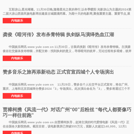
五彩凉山,星光璀璨。11月30日晚,随着星光之夜的举行,以冬季暖阳 光影凉山为主题的2024第
二届大凉山西昌民族电影周在建昌古城圆满闭幕。为期十天的电影周,聚焦重要主题、重要节点,展
现了中华文
内地娱乐
龚俊《暗河传》发布杀青特辑 执剑纵马演绎热血江湖
中国娱乐网讯 www yule com cn 11月30日，古装武侠剧《暗河传》发布杀青特辑。主演龚
俊在社交媒体发布特辑，并配文称：找到执剑的意义，寻得暗河的彼岸，无论过程有多艰难，彼岸
终会到达。
内地娱乐
赞多音乐之旅再添新动态 正式官宣四城个人专场演出
中国娱乐网讯 www yule com cn 11月29日，赞多在个人社交平台正式宣布，将在广州、
重庆、上海和北京四城举办赞多2024「3」专场演出。此次演出命名为「3」，赞多将通过三个不
同的角色和故
内地娱乐
贾樟柯携《风流一代》对话广州“00”后粉丝 “每代人都要像巧
巧一样往前跑”
中国娱乐网讯 www yule com cn 由贾樟柯执导，赵涛主演的时代爱情电影《风流一代》正
在全国各大影院热映。截至目前，该电影票房已突破555万元，观影人次超过140,000。12月1
日，贾樟柯带着
内地娱乐