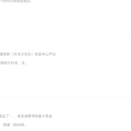
些对白来取悦观众...
摄新剧《关东大先生》的赵本山予以
就只好说，沈...
该走了…… 谁是烟雾弹的最大受益
我看《绝对唱...