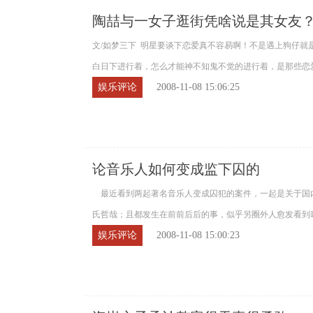
陶喆与一女子逛街凭啥说是其女友
文/如梦三下 明星要谈下恋爱真不容易啊！不是遇上狗仔就
白日下进行着，怎么才能神不知鬼不觉的进行着，是那些恋爱中
娱乐评论
2008-11-08 15:06:25
论音乐人如何变成监下囚的
最近看到两起著名音乐人变成囚犯的案件，一起是关于国
氏哲哉；且都发生在前前后后的事，似乎另圈外人愈发看到咱这圈
娱乐评论
2008-11-08 15:00:23