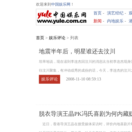
欢迎来到
中国娱乐网
！
首页
-
演艺经纪
-
新闻
-
内地娱乐
-
首页
>
娱乐评论
> 列表
地震半年后，明星谁还去汶川
坦率地说，现在读到李连杰回汶川的消息比当初李连杰现身
往汶川聚集，有冲动或秀的成份的话，今天，李连杰的汶川之行，
娱乐评论
2008-11-10 08:59:13
脱衣导演王晶PK冯氏喜剧为何内藏
近日，香港导演王晶在接受媒体采访时，评价内地喜剧片时