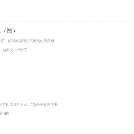
晚（图）
样，然而就像我们不可能依靠父母一
果说小品给了...
本山大叔的否认：“如果有媒体非要
内...