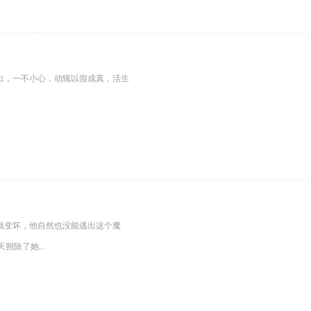
出，一不小心，动辄以假成真，活生
就变坏，他自然也没能逃出这个魔
除了她...