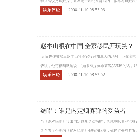
种只能说是幽默片，基本是一种北京趣味的，依靠冷幽默跟一
娱乐评论
2008-11-10 08:53:03
赵本山根在中国 全家移民开玩笑？
近日连连被曝出赵本山将举家移民加拿大的消息，正忙着拍
否认，他还很幽默地说：“如果有媒体非要说我移民的话，那我
娱乐评论
2008-11-10 08:52:02
绝唱：谁是内定烟雾弹的受益者
当《绝对唱响》传出内定冠军丛浩楠时，也就意味着丛浩楠
者？看了今晚的《绝对唱响》4进3的比赛，你也许会有答案。 