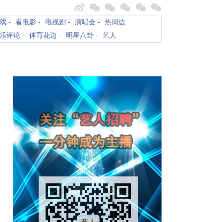
戏
-
看电影
-
电视剧
-
演唱会
-
热周边
乐评论
-
体育花边
-
明星八卦
-
艺人