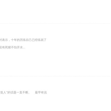
访时表示，十年的历练自己已经练就了
死猪不怕开水...
造人”的话题一直不断。 最早有说