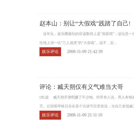
赵本山：别让“大假戏”践踏了自己!
这年头，娱乐圈最怕的应该数得上是“假新闻”；这玩意一
生地上演一出“三人成虎”的“大假戏”。这不，近...
娱乐评论
2008-11-09 21:42:39
评论：臧天朔仅有义气难当大哥
□杜超 臧天朔开酒吧赚了不少钱。经常有人说，男人有钱
咒。记得斯琴格日乐在某个访谈节目里曾说，当自己发现臧天朔
娱乐评论
2008-11-09 21:11:10