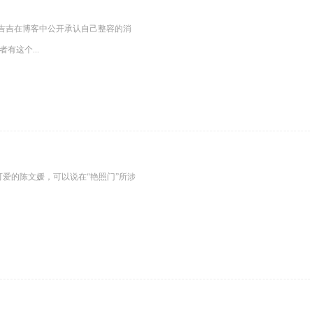
吉吉在博客中公开承认自己整容的消
这个...
可爱的陈文媛，可以说在“艳照门”所涉