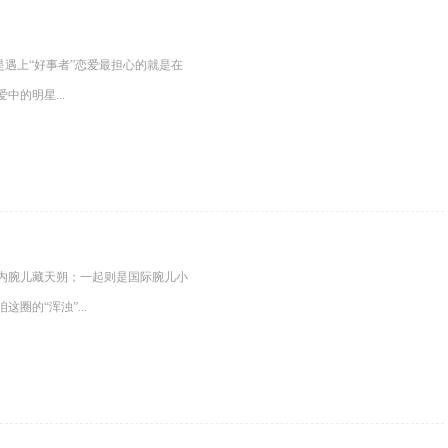
？
是遇上“好事者”恋爱最担心的就是在
的明星...
内腕儿藏天朔；一起则是国际腕儿小
的“浑浊”...