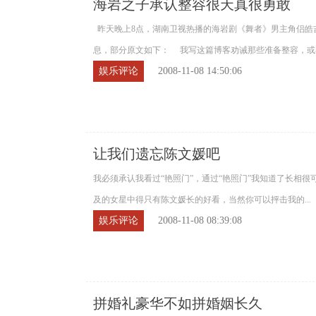
海岩之子承认整容很天真很勇敢
昨天晚上8点，湖南卫视热播的海岩剧《舞者》男主角侣皓
息，部分原文如下： 我写这篇博客劝诫那些准备整容，或者有
娱乐评论
2008-11-08 14:50:06
让我们遗忘陈文媛吧
我必须承认我看过“艳照门”，通过“艳照门”我知道了长相很
及的女星中得只有陈文媛长的好看，当然你可以抨击我的...
娱乐评论
2008-11-08 08:39:08
拼婚礼豪华不如拼婚姻长久