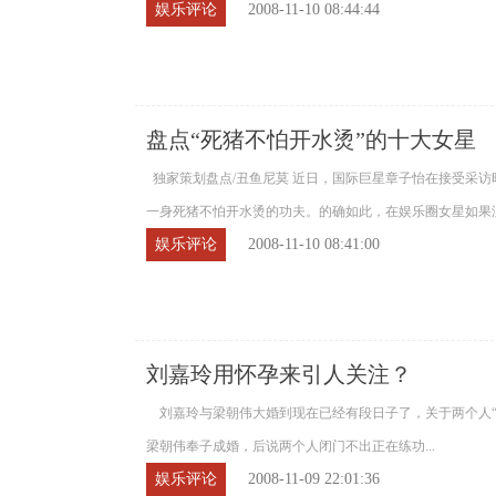
娱乐评论
2008-11-10 08:44:44
盘点“死猪不怕开水烫”的十大女星
独家策划盘点/丑鱼尼莫 近日，国际巨星章子怡在接受采
一身死猪不怕开水烫的功夫。的确如此，在娱乐圈女星如果没有
娱乐评论
2008-11-10 08:41:00
刘嘉玲用怀孕来引人关注？
刘嘉玲与梁朝伟大婚到现在已经有段日子了，关于两个人“
梁朝伟奉子成婚，后说两个人闭门不出正在练功...
娱乐评论
2008-11-09 22:01:36