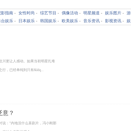
观影指南
-
女性时尚
-
综艺节目
-
偶像活动
-
明星频道
-
娱乐图片
-
游
港台娱乐
-
日本娱乐
-
韩国娱乐
-
欧美娱乐
-
音乐资讯
-
影视资讯
-
娱
汶川更让人感动。如果当初明星扎堆
已经单纯到只有&ldq...
贬意？
说：“内地没什么喜剧片，冯小刚那