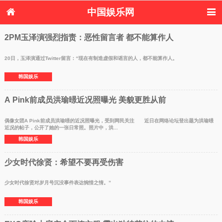
中国娱乐网
首页
新闻
女性
内地娱乐
2PM玉泽演强烈指责：恶性留言者 都不能算作人
港台娱乐
日本娱乐
韩国娱乐
欧美娱乐
体育花边
音乐新闻
影视新闻
内地明星八卦
20日，玉泽演通过Twitter留言：“现在有制造虚假和谣言的人，都不能算作人。
港台明星八卦
日本韩国明星
欧美明星八卦
娱乐评论
韩国娱乐
八卦
A Pink前成员洪瑜暻近况照曝光 美貌更胜从前
偶像女团A Pink前成员洪瑜暻的近况照曝光，受到网民关注 近日在网络论坛登出题为洪瑜暻
近况的帖子，公开了她的一张日常照。照片中，洪...
韩国娱乐
少女时代徐贤：希望不要再受伤害
少女时代徐贤对岁月号沉没事件表达惋惜之情。”
韩国娱乐