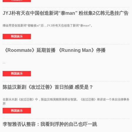
JYJ朴有天在中国创造新词“泰man” 粉丝集2亿韩元悬挂广告
继金秀贤创造新词"都敏俊xi"后，JYJ朴有天也创造了新词"泰man"。
韩国娱乐
《Roommate》延期首播 《Running Man》停播
...
韩国娱乐
陈益汉新剧《改过迁善》首日拍摄 感受是？
在新水木剧《改过迁善》中，陈益汉饰演精英律师全智源。《改过迁善》将讲述一个来自法律事务
所
韩国娱乐
李智雅否认整容：我看到浮肿的自己也吓一跳