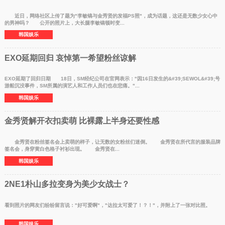
近日，网络社区上传了题为"李敏镐与金秀贤的发福PS照"，成为话题，这还是无数少女心中
的男神吗？ 公开的照片上，大长腿李敏镐顿时变...
韩国娱乐
EXO延期回归 哀悼第一希望粉丝谅解
EXO延期了回归日期 18日，SM经纪公司在官网表示："因16日发生的&#39;SEWOL&#39;号
游船沉没事件，SM所属的演艺人和工作人员们也在悲痛。"...
韩国娱乐
金秀贤解开衣扣卖萌 比裸露上半身还要性感
金秀贤在粉丝签名会上卖萌的样子，让无数的女粉丝们迷倒。 金秀贤在所代言的服装品牌
签名会，身穿黄白色格子衬衫出现。 金秀贤在...
韩国娱乐
2NE1朴山多拉变身为美少女战士？
看到照片的网友们纷纷留言说："好可爱啊"，"达拉太可爱了！？！"，并附上了一张对比照。
韩国娱乐