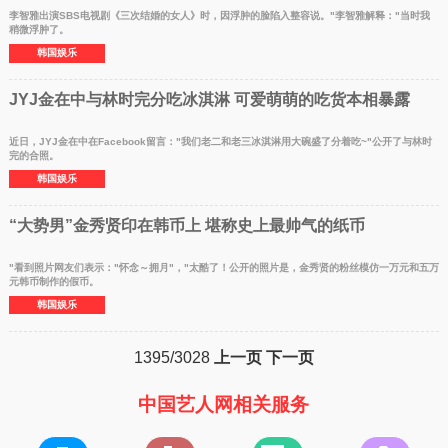
李智雅出演SBS电视剧《三次结婚的女人》时，因浮肿的脸陷入整容说。"李智雅解释："当时我
稍微浮肿了。
韩国娱乐
JYJ金在中与林时完分吃冰淇淋 可爱萌萌的吃货本相暴露
近日，JYJ金在中在Facebook留言："我们老二和老三冰淇淋用大碗盛了分着吃~"公开了与林时
完的合照。
韩国娱乐
“大势男”金秀贤印在韩币上 堪称史上最帅气的纸币
"看到照片网友们表示："怀念～拥月"，"太酷了！公开的照片是，金秀贤的粉丝模仿一万元和五万
元韩币制作的假币。
韩国娱乐
1395/3028
上一页
下一页
中国艺人网相关服务