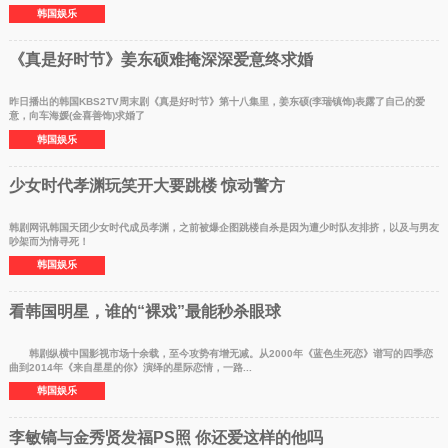
韩国娱乐
《真是好时节》姜东硕难掩深深爱意终求婚
昨日播出的韩国KBS2TV周末剧《真是好时节》第十八集里，姜东硕(李瑞镇饰)表露了自己的爱
意，向车海媛(金喜善饰)求婚了
韩国娱乐
少女时代孝渊玩笑开大要跳楼 惊动警方
韩剧网讯韩国天团少女时代成员孝渊，之前被爆企图跳楼自杀是因为遭少时队友排挤，以及与男友
吵架而为情寻死！
韩国娱乐
看韩国明星，谁的“裸戏”最能秒杀眼球
韩剧纵横中国影视市场十余载，至今攻势有增无减。从2000年《蓝色生死恋》谱写的四季恋
曲到2014年《来自星星的你》演绎的星际恋情，一路...
韩国娱乐
李敏镐与金秀贤发福PS照 你还爱这样的他吗