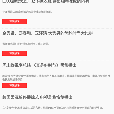
EXO鹿晗大庭广众下撩衣服 露出独特花纹的内裤
公开照是EXO鹿晗抵达韩国金浦机场的场面。
韩国娱乐
金秀贤、郑容和、玉泽演 大势男的简约时尚大比拼
男偶像明星们的舒适机场时尚，成了话题。
韩国娱乐
周末收视率总结 《真是好时节》照常播出
韩国′岁月号′渡轮发生重大海难，乘客死亡人数不停攀升，韩国演艺圈同感悲痛，电视台纷纷停播
电视剧和娱乐节目
韩国娱乐
韩国因沉船停播综艺 电视剧将恢复播出
在“岁月号”沉船事故发生后第六天，韩国MBC电视台决定将同时播出特别报道和正规节目。