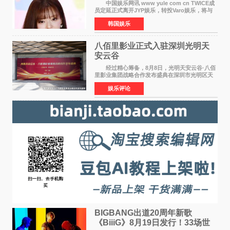
中国娱乐网讯 www yule com cn TWICE成
员定延正式离开JYP娱乐，转投Varo娱乐，将与
亲姐姐孔升妍成为同门。 Varo娱乐于10日通
韩国娱乐
过官方SNS宣布："能与拥有多彩魅力和无限潜力
的俞定延结下珍贵
八佰里影业正式入驻深圳光明天
安云谷
经过精心筹备，8月8日，光明天安云谷·八佰
里影业集团战略合作发布盛典在深圳市光明区天
安云谷盛大举行，来自DataEye剧查查创始人
娱乐评论
&CEO 深圳市微短剧产业协会会长汪祥斌先生、
光明区文化广电旅
BIGBANG出道20周年新歌
《BiiiG》8月19日发行！33场世