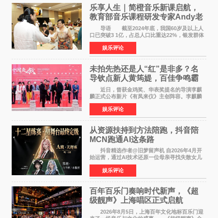
乐享人生｜简橙音乐新课启航，
教育部音乐课程研发专家Andy老
师重磅入驻领航银龄琴声
导语 截至2024年底，我国60岁及以上人
口已突破3 1亿，占总人口比重达22%，银发群体
的精神文化需求日益凸显。2024年1月，国务院办
娱乐评论
公厅印发《关于发展银发经济增进老年人福祉的
意见》——这是
未拍先热还是人“红”是非多？名
导钦点新人黄筠媞，百佳争鸣霸
气回应
近日，曾获金鸡奖、华表奖提名的导演李麒
麟正式公布新片《有凤来仪》主创阵容。李麒麟
早年凭电影《华容道》获得金鸡奖、华表奖提
娱乐评论
名，此后长期参与国内外电影制作，其担任制片
人参与的作品亦曾
从资源扶持到方法陪跑，抖音陪
MCN跑通AI这条路
抖音精选作者@旧梦留声机 自2026年4月开
始运营，通过AI技术还原一位母亲寻找失散女儿
的故事，凭借强情感表达获得大量用户关注，发
娱乐评论
布仅21小时便获得超1亿曝光、超1000万互动。
此后，账号持续沿
百年百乐门奏响时代新声，《超
级靓声》上海唱区正式启航
2026年8月5日，上海百年文化地标百乐门迎