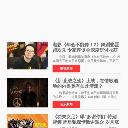
电影《年会不能停！2》舞蹈彩蛋
超欢乐 专家座谈会深度研讨收获
满满
今日，暑期档爆笑喜剧《年会不能停！2》发
布阳光开朗大男孩彩蛋，全员魔性舞动，开启工
位狂欢模式。影片于昨日同步举办专家座谈会，
影视新闻
导演董润年、总制片人应萝佳出席现场，与一众
业内、学界专家
《新·止战之殇》上线，在情歌遍
地的内娱竟有如此清流？
如果战争结束，孩子们会不会重新唱起完整
的儿歌？ 这是吴楷文 Kai 创作《新·止战之
殇》时最初的想法。 从伊朗相关冲突引发的
音乐新闻
地区局势，到世界各地仍在发生的动荡与不安，
战争从来不只
《功夫女足》曝“多谢你们”特别
视频 周星驰深情致谢观众 岁月沉
淀不灭初心