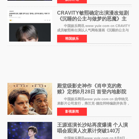
着经典的四大板
CRAVITY敏熙确定出演漫改短剧
《沉睡的公主与做梦的恶魔》主
人公
中国娱乐网讯 www yule com cn CRAVITY
成员敏熙将出演以人气网络漫画《沉睡的公主与
做梦的恶魔》为原作的短剧，担任主人公。
韩国娱乐
该短剧讲述了一直照顾陷入沉睡状态女友的吴
敏，在夜空中看
殿堂级影史神作《肖申克的救
赎》定档8月28日 首登内地影院
中国娱乐网讯www yule com cn 由华纳兄
弟影片公司发行，弗兰克·德拉邦特编剧并执导，
蒂姆·罗宾斯、摩根·弗里曼主演的影史传世经典
影视新闻
《肖申克的救赎》（The Shawshank
Redemption）今日发布
王源巡演长沙站再度爆满 个人演
唱会观演人次累计突破140万
中国娱乐网讯www yule com cn 8月8日，