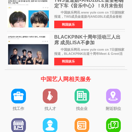
TWS金道勋×AND2BLE金奎彬确
定下车《音乐中心》！8月末告别
MC席位
中国娱乐网讯 www yule com cn 7日据独家
报道，TWS成员金道勋与AND2BLE成员金奎彬
将于8月离开《音乐中心》MC的位置。 金道
韩国娱乐
勋与金奎彬于去年3月与H2H A-NA一起被选为
《音乐中心》MC，约1
BLACKPINK十周年活动三人出
席 成员LISA不参加
中国娱乐网讯 www yule com cn 7日据独家
报道，BLACKPINK出道十周年Meet & Greet活
动将由智秀、ROS&Eacute;、JENNIE出席，
韩国娱乐
LISA将缺席。 此前BLACKPINK所属社YG并
未为组合出道十周年做
中国艺人网相关服务
找工作
找人才
找企业
附近职位