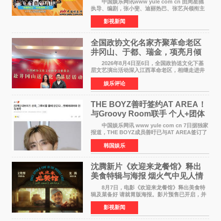
中国娱乐网讯www yule com cn 由周星驰
执导、编剧，张小斐、迪丽热巴、张艺兴领衔主
演，刘嘉玲、佐藤健特别出演，艾米、雪野、蔡
影视新闻
思贝、胡予安、倪好特别介绍的喜剧电影《功夫
女足》释出多谢你
全国政协文化名家齐聚革命老区
井冈山、于都、瑞金，项亮月倾
情献唱《桃花谣》致敬红色沃土
2026年8月4日至6日，全国政协送文化下基
层文艺演出活动深入江西革命老区，相继走进井
冈山、于都长征出发地、瑞金三地。由全国政协
娱乐评论
文化文史和学习委员会副主任、甘肃省政协原主
席欧阳坚率团，一
THE BOYZ善旴签约AT AREA！
与Groovy Room联手 个人+团体
活动并行
中国娱乐网讯 www yule com cn 7日据独家
报道，THE BOYZ成员善旴已与AT AREA签订了
专属合约。AT AREA是由知名制作人组合
韩国娱乐
Groovy Room创立的hip-hop厂牌，旗下拥有多
位实力派音乐人，在韩
沈腾新片《欢迎来龙餐馆》释出
美食特辑与海报 烟火气中见人情
温暖
8月7日，电影《欢迎来龙餐馆》释出美食特
辑及菜备好 请就胃版海报。影片预售已开启，并
将于8月8日至10日14:00-21:00举行全国超前点
影视新闻
映。电影《欢迎来龙餐馆》作为战争美食喜剧大
片，讲述了中国