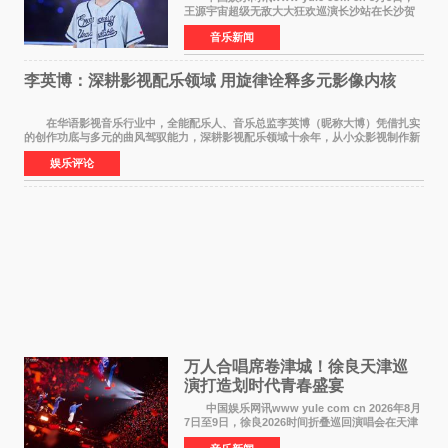
王源宇宙超级无敌大大狂欢巡演长沙站在长沙贺
龙体育场唱响，这也是王源个人巡演首次登陆长
音乐新闻
沙。十年前，王源曾在这座熟悉的城市举办16岁
生日会，从当初的
李英博：深耕影视配乐领域 用旋律诠释多元影像内核
在华语影视音乐行业中，全能配乐人、音乐总监李英博（昵称大博）凭借扎实
的创作功底与多元的曲风驾驭能力，深耕影视配乐领域十余年，从小众影视制作新
人成长为横跨主旋律电影、动画番剧、网剧
娱乐评论
万人合唱席卷津城！徐良天津巡
演打造划时代青春盛宴
中国娱乐网讯www yule com cn 2026年8月
7日至9日，徐良2026时间折叠巡回演唱会在天津
连续举办三场演出。整场演出凭借扎实的音乐内