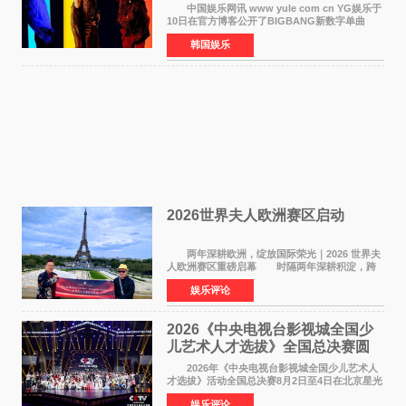
界巡演同步启航
中国娱乐网讯 www yule com cn YG娱乐于
10日在官方博客公开了BIGBANG新数字单曲
《BiiiG》的海报，宣布新歌将于8月19日——组
韩国娱乐
合出道20周年纪念日正式发行。歌名取自意为"巨
大""宏大"的"BIG"
2026世界夫人欧洲赛区启动
两年深耕欧洲，绽放国际荣光｜2026 世界夫
人欧洲赛区重磅启幕 时隔两年深耕积淀，跨
越多国文化游学！伴随着国际影响力持续攀升，
娱乐评论
2026 世界夫人欧洲赛区正式全面启动。本次赛区
落地，是世
2026《中央电视台影视城全国少
儿艺术人才选拔》全国总决赛圆
满落幕
2026年《中央电视台影视城全国少儿艺术人
才选拔》活动全国总决赛8月2日至4日在北京星光
影视园成功举办！ 活动于8月2日迎来全国总
娱乐评论
决赛的盛大开幕。一年一度的该项活动依然延续