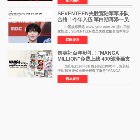
音乐新闻
容、有温度的舞台叙事与充满巧思的现场设计，
为天津本地及专
SEVENTEEN夫胜宽陆军军乐队
合格！今年入伍 军白期再添一员
中国娱乐网讯 www yule com cn 据10日独
家报道，SEVENTEEN成员夫胜宽报名陆军军乐
队并合格，预计将于今年入伍，成为组合中又一
韩国娱乐
位履行国防义务的成员。 目前SEVENTEEN
正全面进入军白期—
集英社百年献礼！"MANGA
MILLION"免费上线 400部漫画支
援逾百种语言
为庆祝2026年8月8日创业100周年，集英社
于8月6日正式推出全球数字服务"MANGA
MILLION"，无需注册即可免费阅读近400部漫画
日本娱乐
作品，总量达100万页，翻译成100多种语言面向
全球读者开放。该服务预