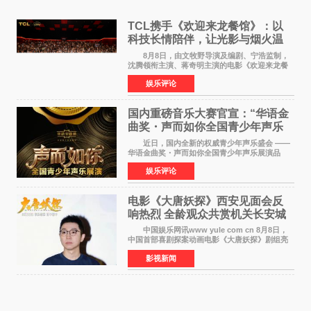
TCL携手《欢迎来龙餐馆》：以
科技长情陪伴，让光影与烟火温
暖生活
8月8日，由文牧野导演及编剧、宁浩监制，
沈腾领衔主演、蒋奇明主演的电影《欢迎来龙餐
馆》在上海超前点映，主创团队携影片亮相与观
娱乐评论
众提前见面。TCL作为本片独家合作伙伴，在路
演现场设置品牌互
国内重磅音乐大赛官宣：“华语金
曲奖・声而如你全国青少年声乐
展演” 正式启幕，阿沁出任明星总
近日，国内全新的权威青少年声乐盛会 ——
评审
华语金曲奖・声而如你全国青少年声乐展演品
牌，在湖南长沙隆重举行官宣，国内又一高规格
娱乐评论
青少年声乐赛事全面启航。 本赛事由寰宇声
扬联合华语金曲
电影《大唐妖探》西安见面会反
响热烈 全龄观众共赏机关长安城
中国娱乐网讯www yule com cn 8月8日，
中国首部喜剧探案动画电影《大唐妖探》剧组亮
相西安，举办线下见面会活动。导演程腾、联合
影视新闻
导演黄珉、总制片人曹紫建、制片人李莹莹、领
衔声音出演雷淞然