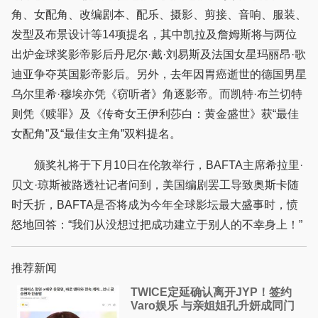
角、女配角、改编剧本、配乐、摄影、剪接、音响、服装、
发型及布景设计等14项提名，其中凯拉及詹姆斯将与两位
出炉金球奖影帝影后丹尼尔·戴·刘易斯及法国女星玛丽昂·歌
迪亚争夺英国影帝影后。另外，去年因胃癌逝世的德国男星
乌尔里希·穆埃亦凭《窃听者》角逐影帝。而凯特·布兰切特
则凭《赎罪》及《传奇女王伊利莎白：黄金盛世》获“最佳
女配角”及“最佳女主角”双料提名。
颁奖礼将于下月10日在伦敦举行，BAFTA主席希拉里·
贝文·琼斯被路透社记者问到，美国编剧罢工导致奥斯卡随
时夭折，BAFTA是否将成为今年全球影坛最大盛事时，愤
怒地回答：“我们从没想过把成功建立于别人的不幸身上！”
推荐新闻
TWICE定延确认离开JYP！签约
Varo娱乐 与亲姐姐孔升妍成同门