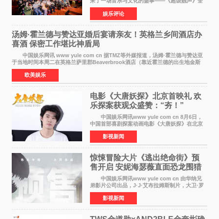
来了一场音乐与文化的盛事——《超级靓声》全
国励志音乐公益节目上海唱区新闻发布会暨启动
娱乐评论
仪式在此隆重举行。各界领导、嘉宾与媒体朋友
齐聚一堂，共同
汤姆·霍兰德与赞达亚婚后宴请亲友！英格兰乡间酒店办
喜酒 保密工作堪比神盾局
中国娱乐网讯 www yule com cn 据TMZ等外媒报道，汤姆·霍兰德与赞达亚
于当地时间本周二在英格兰萨里郡Beaverbrook酒店（靠近霍兰德的出生地金斯
顿）举办婚宴，邀请家人与朋友们喝喜酒，庆祝
欧美娱乐
电影《大唐妖探》北京首映礼 欢
乐探案获观众盛赞：“夯！”
中国娱乐网讯www yule com cn 8月6日，
中国首部喜剧探案动画电影《大唐妖探》在北京
举办电影首映礼。导演程腾、联合导演黄珉、总
影视新闻
制片人曹紫建、制片人李莹莹，配音导演张喆，
对白指导程寅，领
惊悚冒险大片《逃出绝命街》预
售开启 安妮海瑟薇直面恐龙围猎
中国娱乐网讯www yule com cn 由华纳兄
弟影片公司出品，J·J·艾布拉姆斯制片，大卫·罗
伯特·米切尔执导，好莱坞巨星安妮·海瑟薇和伊万
影视新闻
·麦克格雷格领衔主演的2026暑期惊悚冒险大片
《逃出绝