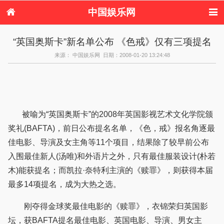
中国娱乐网
首页
新闻
女性
内地娱乐
“英国奥斯卡”新名单公布 《色戒》仅有三项提名
港台娱乐
日本娱乐
韩国娱乐
欧美娱乐
来源： 中国娱乐网 日期：2008-01-20 13:24:48
体育花边
音乐新闻
影视新闻
内地明星八卦
港台明星八卦
日本韩国明星
欧美明星八卦
娱乐评论
八卦
被喻为“英国奥斯卡”的2008年英国影视艺术文化学院颁
奖礼(BAFTA)，前日公布提名名单，《色，戒》报名角逐最
佳电影、导演及女主角等11个项目，结果除了较早前公布
入围最佳新人(汤唯)和外语片之外，只有最佳服装设计(朴若
木)能获提名；而凯拉·奈特利主演的《赎罪》，则获得本届
最多14项提名，成为大热之选。
刚夺得金球奖最佳电影的《赎罪》，衣锦荣归英国影
坛，获BAFTA提名最佳电影、英国电影、导演、男女主