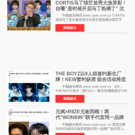
CORTIS马丁综艺首秀大放异彩！
自曝“是时候开启马丁热潮了” 北
美巡演火热进行中
中国娱乐网讯 www yule com cn CORTIS
成员马丁在出道后首次出演主流电视台综艺节
目，展现了多才多艺的魅力。 马丁出演了5日
韩国娱乐
播出的MBC《Radio Star》Fashion与Passion
之间，I&lsquo;m
THE BOYZ以9人组签约新生厂
牌！NEW暂时缺席 组合活动将坚
定不移继续
中国娱乐网讯 www yule com cn 6日，
THE BOYZ表示：我们9人一致决定继续进行THE
BOYZ组合活动，并且已经完成了组合团体活动
韩国娱乐
签约。目前正在新生厂牌下进行活动准备。尚未
离开THE BOYZ原所
元斌×RIIZE元彬同框！两
代“WONBIN”联手代言同一品牌
颜值天花板合体
中国娱乐网讯 www yule com cn 演员元斌
与RIIZE成员元彬共同担任同一品牌广告代言人。
6日据独家报道，继演员元斌之后，RIIZE元彬最