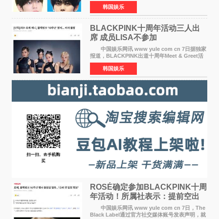
将于8月离开《音乐中心》MC的位置。 金道
韩国娱乐
勋与金奎彬于去年3月与H2H A-NA一起被选为
《音乐中心》MC，约1
BLACKPINK十周年活动三人出
席 成员LISA不参加
中国娱乐网讯 www yule com cn 7日据独家
报道，BLACKPINK出道十周年Meet & Greet活
动将由智秀、ROS&Eacute;、JENNIE出席，
韩国娱乐
LISA将缺席。 此前BLACKPINK所属社YG并
未为组合出道十周年做
ROSÉ确定参加BLACKPINK十周
年活动！所属社表示：提前空出
了时间
中国娱乐网讯 www yule com cn 7日，The
Black Label通过官方社交媒体账号发表声明，就