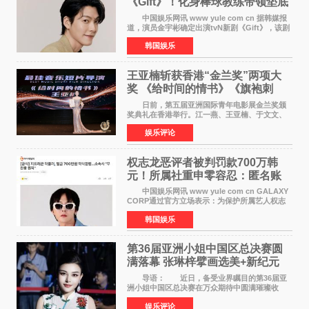
《Gift》！化身棒球教练带领垫底
球队逆袭
中国娱乐网讯 www yule com cn 据韩媒报
道，演员金宇彬确定出演tvN新剧《Gift》，该剧
预计将于下半年播出，引发观众高度期待。
韩国娱乐
本剧改编自同名网络漫画，讲述一位经历意外事
故后获得特殊
王亚楠斩获香港“金兰奖”两项大
奖 《给时间的情书》《旗袍刺
客》双双获肯定
日前，第五届亚洲国际青年电影展金兰奖颁
奖典礼在香港举行。江一燕、王亚楠、于文文、
李东学等知名演员出席活动。著名演员、导演王
娱乐评论
亚楠凭借音乐故事片《给时间的情书》和院线电
影《旗袍刺客》
权志龙恶评者被判罚款700万韩
元！所属社重申零容忍：匿名账
号也难逃刑责
中国娱乐网讯 www yule com cn GALAXY
CORP通过官方立场表示：为保护所属艺人权志
龙的名誉和权益，将持续对网络上发生的名誉损
韩国娱乐
害、散布虚假事实、侮辱、恶意诽谤等行为采取
法律应对措施。
第36届亚洲小姐中国区总决赛圆
满落幕 张琳梓擘画选美+新纪元
导语： 近日，备受业界瞩目的第36届亚
洲小姐中国区总决赛在万众期待中圆满璀璨收
官。整场盛典汇聚万千芳华，不仅完成了新一届
娱乐评论
美丽代言人的加冕选拔，更在行业发展层面带来