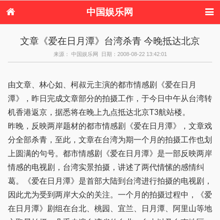
中国娱乐网
首页
新闻
女性
内地娱乐
文章《爱在日月潭》台湾杀青 今晚抵达北京
港台娱乐
日本娱乐
韩国娱乐
欧美娱乐
来源： 中国娱乐网 日期：2008-08-22 13:42:01
体育花边
音乐新闻
影视新闻
内地明星八卦
港台明星八卦
日本韩国明星
欧美明星八卦
娱乐评论
八卦
由文章、林心如、柯叔元主演的都市情感剧《爱在日月
潭》，昨日完成文章部分的拍摄工作，于今日中午从台湾转
机香港返京，据悉将在晚上九点抵达北京T3航站楼。
昨晚，反映两岸题材的都市情感剧《爱在日月潭》，文章戏
分全部杀青，至此，文章在台湾为期一个月的拍摄工作也划
上圆满的句号。都市情感剧《爱在日月潭》是一部反映两岸
情感的电视剧，台湾实景拍摄，讲述了两代情愫的感情纠
葛。《爱在日月潭》是首部大陆到台湾进行拍摄的电视剧，
因此尤为受到两岸大众的关注。一个月的拍摄过程中，《爱
在日月潭》剧组在台北、桃园、宜兰、日月潭、阿里山等地