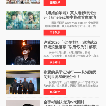
韩国娱乐
Back》首周销量达到71,009张，成功跻身最新一
期周单曲排行
《姐姐的翠君》真人电影特报公
开！timelesz桥本将生首度主演
12月4日上映
中国娱乐网讯 www yule com cn 少女漫画
《姐姐的翠君》真人电影特报于近日公开，由
timelesz成员桥本将生担任主演，这也是他首次
日本娱乐
担任电影主演，引发高度关注。 女高中生咲
苗翠（中岛瑠菜
许嵩2026「安泊猜想」巡演武汉
双场浪漫落幕 “以音乐为引 解锁
江城记忆”
2026年7月31日、8月2日两晚，许嵩
2026「安泊猜想」巡回演唱会于武汉体育中心主
体育场盛大开唱。许嵩与数万歌迷在此相聚，从
娱乐评论
浪漫惬意的舞台设计到充满诚意与惊喜的现场互
动，共同开启了一场关于
张翼的易学江湖行——从湖湘民
间到世界500强企业！
张翼的传奇，始于湖南长沙一个普通却又不
凡的家庭。说其普通，是因为那里有世俗的烟火
气；说其不凡，是因为家中有一位洞悉天地玄机
娱乐评论
的长者——他的爷爷。作为当地的风水师，爷爷
是张翼走进易学
金宇彬确认出演tvN新剧