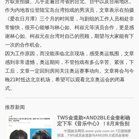
方取景拍摄。几乎走遍台湾省的台北、台中以及台南地区。
作为内地首位登陆宝岛台湾拍戏的男演员，文章表示在拍摄
《爱在日月潭》三个月的时间里，与剧组的工作人员相处非
常愉快，很开心能够与林心如、柯叔元等演员合作，更是感
谢林心如、柯叔元在台湾对自己的照顾，期望与大家能有下
一次的合作机会。
因为工作原因，而没能亲临北京现场，感受奥运氛围，文章
感到非常遗憾，奥运期间，不管拍戏有多么辛苦、紧张，下
工后，文章一定回到房间关注奥运赛事动向。文章将会与今
晚21时抵达北京机场，希望可以观看北京奥运会的闭幕
式。
推荐新闻
TWS金道勋×AND2BLE金奎彬确
定下车《音乐中心》！8月末告别
MC席位
中国娱乐网讯 www yule com cn 7日据独家
报道，TWS成员金道勋与AND2BLE成员金奎彬