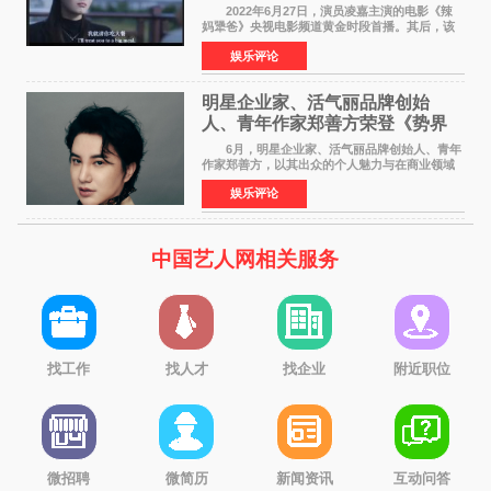
2022年6月27日，演员凌嘉主演的电影《辣
妈犟爸》央视电影频道黄金时段首播。其后，该
电影在央视电影频道多次复播（2022年8月10
娱乐评论
日，2022年9月30日，2023年7月17日，2025年7
月14日）。除了多次复
明星企业家、活气丽品牌创始
人、青年作家郑善方荣登《势界
POWERCIRCLES》6月刊
6月，明星企业家、活气丽品牌创始人、青年
作家郑善方，以其出众的个人魅力与在商业领域
的卓越建树，成功登上《势界
娱乐评论
POWERCIRCLES》，展现了他在时尚与商业领
域的双重影响力。 明星企业家、青
中国艺人网相关服务
找工作
找人才
找企业
附近职位
微招聘
微简历
新闻资讯
互动问答