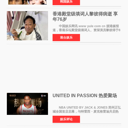
韩国娱乐
近也被选为某在线中介平台A公司的共同广告代言
人，两人将作
香港殿堂级填词人黎彼得病逝 享
年76岁​
中国娱乐网讯 www yule com cn 据港媒报
道，香港乐坛殿堂级填词人、资深演员黎彼得于8
月5日上午因病离世，终年76岁。好友钟志光透
港台娱乐
露，黎彼得今年3月中风后便卧床休养，身体机能
持续衰退，最
UNITED IN PASSION 热爱聚场
NBA UNITED BY JACK & JONES 郑州正弘
城全国首店启幕，与特雷西・麦克格雷迪共启热
爱 2026 年7 月21 日，
娱乐评论
NBAUNITEDBYJACK&JONES 全国首店，于郑
州正弘城正式启幕。NBA 传奇球星