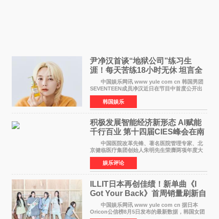
尹净汉首谈“地狱公司”练习生
涯！每天苦练18小时无休 坦言全
靠成员撑过来
中国娱乐网讯 www yule com cn 韩国男团
SEVENTEEN成员净汉近日在节目中首度公开出
道前的残酷练习生经历，并提及经纪公司Pledis
韩国娱乐
娱乐，引发广泛关注。 在8月2日播出的日本
TBS综艺节目《周
积极发展智能经济新形态 Al赋能
千行百业 第十四届CIES峰会在南
京盛大召开
中国医院改革先锋、著名医院管理专家、北
京健临医疗集团创始人朱明先生荣膺两项年度大
奖 2026年7月31日，盛夏金陵，长江之畔，
娱乐评论
以重落地·真务实·强链接为主题的2026&lsquo;人
工智能+&rsquo
ILLIT日本再创佳绩！新单曲《I
Got Your Back》首周销量刷新自
身纪录
中国娱乐网讯 www yule com cn 据日本
Oricon公信榜8月5日发布的最新数据，韩国女团
ILLIT在日本发行的第二张单曲《I Got Your