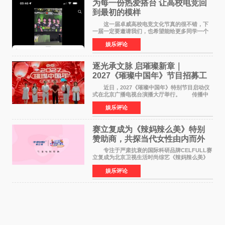
为每一份热爱搭台 让高校电竞回
到最初的模样
这一届卓威高校电竞文化节真的很不错，下
一届一定要邀请我们，也希望能给更多同学一个
来到现场的机会。 2026卓威高校电竞文化节
娱乐评论
已经落下帷幕，在活动结束后，仍有不少高校电
竞社负责人和现
逐光承文脉 启璀璨新章｜
2027《璀璨中国年》节目招募工
作圆满启动
近日，2027《璀璨中国年》特别节目启动仪
式在北京广播电视台演播大厅举行。 传播中
华优秀传统文化，弘扬纯正国风艺术，打造高规
娱乐评论
格、高质感、正能量的文艺盛典，是璀璨中国年
矢志不渝的初心
赛立复成为《辣妈辣么美》特别
赞助商，共探当代女性由内而外
活力美
专注于严肃抗衰的国际科研品牌CELFULL赛
立复成为北京卫视生活时尚综艺《辣妈辣么美》
的特别赞助商,明星辣妈袁咏仪倾情参与，向广大
娱乐评论
都市女性传递健康生活新主张，寄语当代女性在
家庭与自我之间