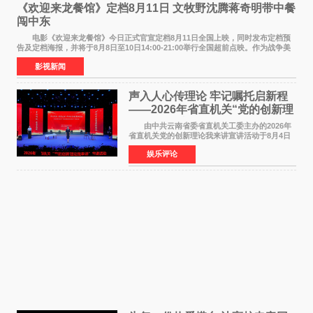
《欢迎来龙餐馆》定档8月11日 文牧野沈腾蒋奇明带中餐
闯中东
电影《欢迎来龙餐馆》今日正式官宣定档8月11日全国上映，同时发布定档预
告及定档海报，并将于8月8日至10日14:00-21:00举行全国超前点映。作为战争美
食大片，影片讲述的是中国厨师徐福（沈腾
影视新闻
声入人心传理论 牢记嘱托启新程
——2026年省直机关“党的创新理
论我来讲”宣讲活动圆满落幕
由中共云南省委省直机关工委主办的2026年
省直机关党的创新理论我来讲宣讲活动于8月4日
至5日在昆明举办。活动以 "牢记嘱托 感恩奋进
娱乐评论
开创云南发展新局面 "为主题，坚持以新时代中国
特色社会主义