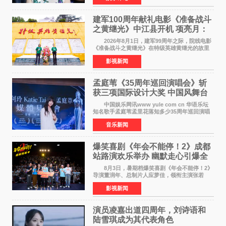
颠覆性突破。活动
建军100周年献礼电影《准备战斗
之黄继光》中江县开机 项亮月：
以光影为笔，书写英雄赞歌
2026年8月1日，建军99周年之际，院线电影
《准备战斗之黄继光》在特级英雄黄继光的故里
——四川省德阳市中江县黄继光出生地正式开
影视新闻
机。本片出品人、总制片人项亮月主持开机仪
式，&zwnj;特级英雄
孟庭苇《35周年巡回演唱会》斩
获三项国际设计大奖 中国风舞台
美学获全球认可
中国娱乐网讯www yule com cn 华语乐坛
知名歌手孟庭苇孟里花落知多少35周年巡回演唱
会再传喜讯。该演唱会先后荣获美国MUSE
音乐新闻
Creative Awards白金奖（Platinum Winner）、
英国London Design
爆笑喜剧《年会不能停！2》成都
站路演欢乐举办 幽默走心引爆全
场共鸣
8月3日，暑期档爆笑喜剧《年会不能停！2》
导演董润年、总制片人应萝佳，领衔主演张若
昀、白客，惊喜出演庄达菲，特别主演孙艺洲，
影视新闻
特别出演田雨，友情出演欧阳奋强出席成都路
演，与观众近距离互
演员凌嘉出道四周年，刘诗语和
陆雪琪成为其代表角色