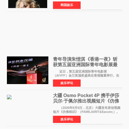
近期网络上关于ROS&Eacute;个人行程及是否参
韩国娱乐
加BLACKPINK出道纪念活动的种种猜测作出正
式回应。 Th
青年导演朱愷淇《香港一夜》斩
获第五届亚洲国际青年电影展最
佳剧本改编奖
近日，第五届亚洲国际青年电影展
（AIYFF）金兰奖颁奖盛典在香港隆重举行。在
这场汇聚数百位海内外电影人、文化界人士及媒
娱乐评论
体代表的亚洲青年影视盛会上，香港本土电影
《香港一夜》（Dawn in Ho
大疆 Osmo Pocket 4P 携手伊莎
贝尔·于佩尔推出视频短片《仿佛
相识》
（2026年8月6日，北京）大疆发布原创视频
短片《仿佛相识》（FAMILIARIT&Eacute;）。
视频短片由戛纳国际电影节最佳女演员伊莎贝尔·
娱乐评论
于佩尔（Isabelle Huppert）主演，全程使用大
疆首款双主摄口