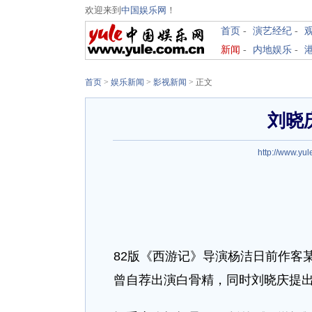
欢迎来到
中国娱乐网
！
首页
-
演艺经纪
-
新闻
-
内地娱乐
-
首页
>
娱乐新闻
>
影视新闻
> 正文
刘晓
http://www.yul
82版《西游记》导演杨洁日前作客
曾自荐出演白骨精，同时刘晓庆提