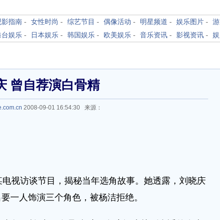
观影指南
-
女性时尚
-
综艺节目
-
偶像活动
-
明星频道
-
娱乐图片
-
游
港台娱乐
-
日本娱乐
-
韩国娱乐
-
欧美娱乐
-
音乐资讯
-
影视资讯
-
娱
庆 曾自荐演白骨精
e.com.cn
2008-09-01 16:54:30 来源：
某电视访谈节目，揭秘当年选角故事。她透露，刘晓庆
出要一人饰演三个角色，被杨洁拒绝。