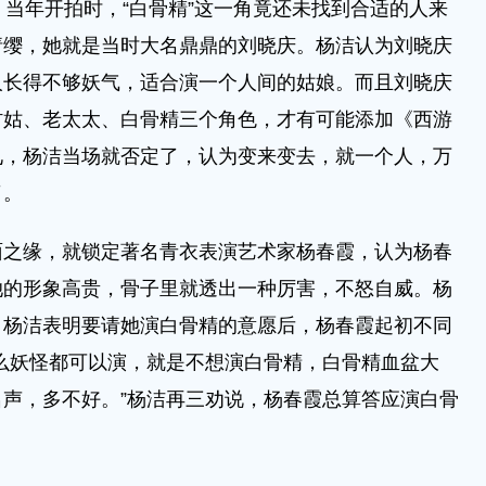
》当年开拍时，“白骨精”这一角竟还未找到合适的人来
请缨，她就是当时大名鼎鼎的刘晓庆。杨洁认为刘晓庆
人长得不够妖气，适合演一个人间的姑娘。而且刘晓庆
村姑、老太太、白骨精三个角色，才有可能添加《西游
见，杨洁当场就否定了，认为变来变去，就一个人，万
了。
面之缘，就锁定著名青衣表演艺术家杨春霞，认为杨春
她的形象高贵，骨子里就透出一种厉害，不怒自威。杨
，杨洁表明要请她演白骨精的意愿后，杨春霞起初不同
么妖怪都可以演，就是不想演白骨精，白骨精血盆大
声，多不好。”杨洁再三劝说，杨春霞总算答应演白骨