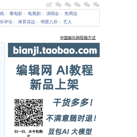
戏
-
看电影
-
电视剧
-
演唱会
-
热周边
乐评论
-
体育花边
-
明星八卦
-
艺人