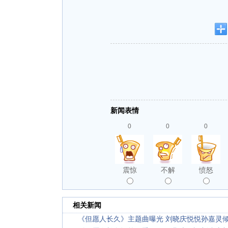
新闻表情
0
0
0
震惊
不解
愤怒
相关新闻
《但愿人长久》主题曲曝光 刘晓庆悦悦孙嘉灵