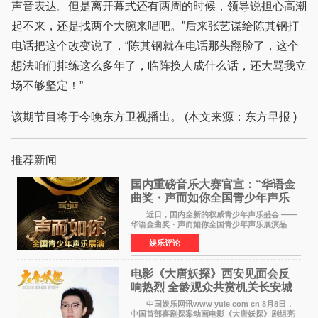
声音表达。但是离开幕式还有两周的时候，领导说担心高潮
起不来，还是找两个大腕来唱吧。”后来张艺谋给陈其钢打
电话把这个改变说了，“陈其钢就在电话那头翻脸了，这个
想法咱们排练这么多年了，临阵换人成什么话，还大骂我立
场不够坚定！”
该期节目将于今晚东方卫视播出。 (本文来源：东方早报 )
推荐新闻
国内重磅音乐大赛官宣：“华语金
曲奖・声而如你全国青少年声乐
展演” 正式启幕，阿沁出任明星总
近日，国内全新的权威青少年声乐盛会 ——
评审
华语金曲奖・声而如你全国青少年声乐展演品
牌，在湖南长沙隆重举行官宣，国内又一高规格
娱乐评论
青少年声乐赛事全面启航。 本赛事由寰宇声
扬联合华语金曲
电影《大唐妖探》西安见面会反
响热烈 全龄观众共赏机关长安城
中国娱乐网讯www yule com cn 8月8日，
中国首部喜剧探案动画电影《大唐妖探》剧组亮