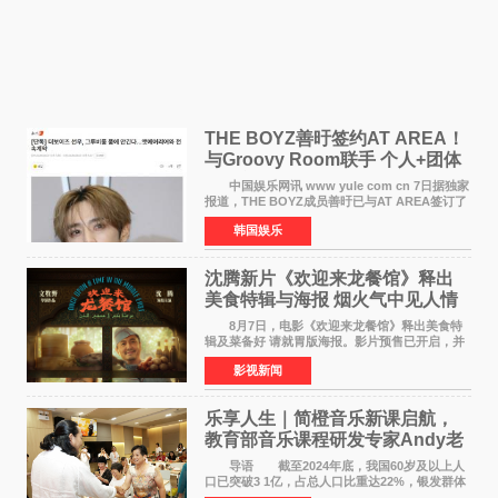
THE BOYZ善旴签约AT AREA！
与Groovy Room联手 个人+团体
活动并行
中国娱乐网讯 www yule com cn 7日据独家
报道，THE BOYZ成员善旴已与AT AREA签订了
专属合约。AT AREA是由知名制作人组合
韩国娱乐
Groovy Room创立的hip-hop厂牌，旗下拥有多
位实力派音乐人，在韩
沈腾新片《欢迎来龙餐馆》释出
美食特辑与海报 烟火气中见人情
温暖
8月7日，电影《欢迎来龙餐馆》释出美食特
辑及菜备好 请就胃版海报。影片预售已开启，并
将于8月8日至10日14:00-21:00举行全国超前点
影视新闻
映。电影《欢迎来龙餐馆》作为战争美食喜剧大
片，讲述了中国
乐享人生｜简橙音乐新课启航，
教育部音乐课程研发专家Andy老
师重磅入驻领航银龄琴声
导语 截至2024年底，我国60岁及以上人
口已突破3 1亿，占总人口比重达22%，银发群体
的精神文化需求日益凸显。2024年1月，国务院办