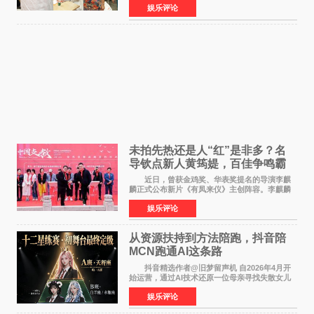
娱乐评论
公厅印发《关于发展银发经济增进老年人福祉的
意见》——这是
未拍先热还是人“红”是非多？名
导钦点新人黄筠媞，百佳争鸣霸
气回应
近日，曾获金鸡奖、华表奖提名的导演李麒
麟正式公布新片《有凤来仪》主创阵容。李麒麟
早年凭电影《华容道》获得金鸡奖、华表奖提
娱乐评论
名，此后长期参与国内外电影制作，其担任制片
人参与的作品亦曾
从资源扶持到方法陪跑，抖音陪
MCN跑通AI这条路
抖音精选作者@旧梦留声机 自2026年4月开
始运营，通过AI技术还原一位母亲寻找失散女儿
的故事，凭借强情感表达获得大量用户关注，发
娱乐评论
布仅21小时便获得超1亿曝光、超1000万互动。
此后，账号持续沿