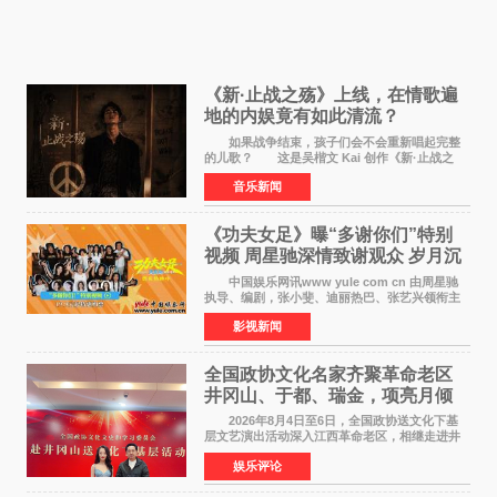
《新·止战之殇》上线，在情歌遍
地的内娱竟有如此清流？
如果战争结束，孩子们会不会重新唱起完整
的儿歌？ 这是吴楷文 Kai 创作《新·止战之
殇》时最初的想法。 从伊朗相关冲突引发的
音乐新闻
地区局势，到世界各地仍在发生的动荡与不安，
战争从来不只
《功夫女足》曝“多谢你们”特别
视频 周星驰深情致谢观众 岁月沉
淀不灭初心
中国娱乐网讯www yule com cn 由周星驰
执导、编剧，张小斐、迪丽热巴、张艺兴领衔主
演，刘嘉玲、佐藤健特别出演，艾米、雪野、蔡
影视新闻
思贝、胡予安、倪好特别介绍的喜剧电影《功夫
女足》释出多谢你
全国政协文化名家齐聚革命老区
井冈山、于都、瑞金，项亮月倾
情献唱《桃花谣》致敬红色沃土
2026年8月4日至6日，全国政协送文化下基
层文艺演出活动深入江西革命老区，相继走进井
冈山、于都长征出发地、瑞金三地。由全国政协
娱乐评论
文化文史和学习委员会副主任、甘肃省政协原主
席欧阳坚率团，一