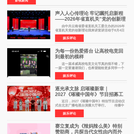
影视新闻
声入人心传理论 牢记嘱托启新程
——2026年省直机关“党的创新理
论我来讲”宣讲活动圆满落幕
由中共云南省委省直机关工委主办的2026年
省直机关党的创新理论我来讲宣讲活动于8月4日
至5日在昆明举办。活动以 "牢记嘱托 感恩奋进
娱乐评论
开创云南发展新局面 "为主题，坚持以新时代中国
特色社会主义
为每一份热爱搭台 让高校电竞回
到最初的模样
这一届卓威高校电竞文化节真的很不错，下
一届一定要邀请我们，也希望能给更多同学一个
来到现场的机会。 2026卓威高校电竞文化节
娱乐评论
已经落下帷幕，在活动结束后，仍有不少高校电
竞社负责人和现
逐光承文脉 启璀璨新章｜
2027《璀璨中国年》节目招募工
作圆满启动
近日，2027《璀璨中国年》特别节目启动仪
式在北京广播电视台演播大厅举行。 传播中
华优秀传统文化，弘扬纯正国风艺术，打造高规
娱乐评论
格、高质感、正能量的文艺盛典，是璀璨中国年
矢志不渝的初心
赛立复成为《辣妈辣么美》特别
赞助商，共探当代女性由内而外