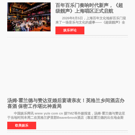
百年百乐门奏响时代新声，《超
级靓声》上海唱区正式启航
2026年8月5日，上海百年文化地标百乐门迎
来了一场音乐与文化的盛事——《超级靓声》全
国励志音乐公益节目上海唱区新闻发布会暨启动
娱乐评论
仪式在此隆重举行。各界领导、嘉宾与媒体朋友
齐聚一堂，共同
汤姆·霍兰德与赞达亚婚后宴请亲友！英格兰乡间酒店办
喜酒 保密工作堪比神盾局
中国娱乐网讯 www yule com cn 据TMZ等外媒报道，汤姆·霍兰德与赞达亚
于当地时间本周二在英格兰萨里郡Beaverbrook酒店（靠近霍兰德的出生地金斯
顿）举办婚宴，邀请家人与朋友们喝喜酒，庆祝
欧美娱乐