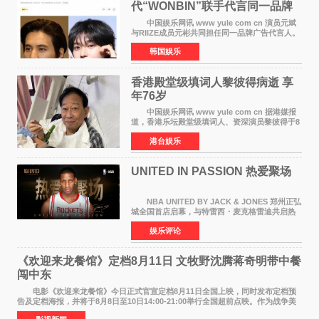
代“WONBIN”联手代言同一品牌
颜值天花板合体
中国娱乐网讯 www yule com cn 演员元斌
与RIIZE成员元彬共同担任同一品牌广告代言人。
6日据独家报道，继演员元斌之后，RIIZE元彬最
韩国娱乐
近也被选为某在线中介平台A公司的共同广告代言
人，两人将作
香港殿堂级填词人黎彼得病逝 享
年76岁​
中国娱乐网讯 www yule com cn 据港媒报
道，香港乐坛殿堂级填词人、资深演员黎彼得于8
月5日上午因病离世，终年76岁。好友钟志光透
港台娱乐
露，黎彼得今年3月中风后便卧床休养，身体机能
持续衰退，最
UNITED IN PASSION 热爱聚场
NBA UNITED BY JACK & JONES 郑州正弘
城全国首店启幕，与特雷西・麦克格雷迪共启热
爱 2026 年7 月21 日，
娱乐评论
NBAUNITEDBYJACK&JONES 全国首店，于郑
州正弘城正式启幕。NBA 传奇球星
《欢迎来龙餐馆》定档8月11日 文牧野沈腾蒋奇明带中餐
闯中东
电影《欢迎来龙餐馆》今日正式官宣定档8月11日全国上映，同时发布定档预
告及定档海报，并将于8月8日至10日14:00-21:00举行全国超前点映。作为战争美
食大片，影片讲述的是中国厨师徐福（沈腾