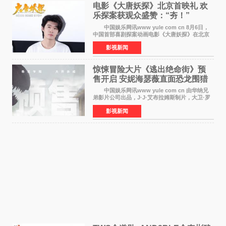
电影《大唐妖探》北京首映礼 欢
乐探案获观众盛赞：“夯！”
中国娱乐网讯www yule com cn 8月6日，
中国首部喜剧探案动画电影《大唐妖探》在北京
举办电影首映礼。导演程腾、联合导演黄珉、总
影视新闻
制片人曹紫建、制片人李莹莹，配音导演张喆，
对白指导程寅，领
惊悚冒险大片《逃出绝命街》预
售开启 安妮海瑟薇直面恐龙围猎
中国娱乐网讯www yule com cn 由华纳兄
弟影片公司出品，J·J·艾布拉姆斯制片，大卫·罗
伯特·米切尔执导，好莱坞巨星安妮·海瑟薇和伊万
影视新闻
·麦克格雷格领衔主演的2026暑期惊悚冒险大片
《逃出绝