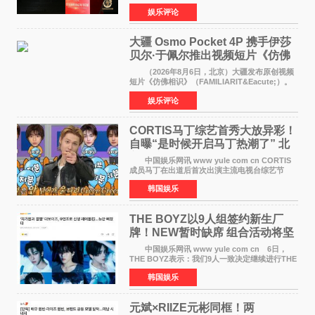
这场汇聚数百位海内外电影人、文化界人士及媒
娱乐评论
体代表的亚洲青年影视盛会上，香港本土电影
《香港一夜》（Dawn in Ho
大疆 Osmo Pocket 4P 携手伊莎
贝尔·于佩尔推出视频短片《仿佛
相识》
（2026年8月6日，北京）大疆发布原创视频
短片《仿佛相识》（FAMILIARIT&Eacute;）。
视频短片由戛纳国际电影节最佳女演员伊莎贝尔·
娱乐评论
于佩尔（Isabelle Huppert）主演，全程使用大
疆首款双主摄口
CORTIS马丁综艺首秀大放异彩！
自曝“是时候开启马丁热潮了” 北
美巡演火热进行中
中国娱乐网讯 www yule com cn CORTIS
成员马丁在出道后首次出演主流电视台综艺节
目，展现了多才多艺的魅力。 马丁出演了5日
韩国娱乐
播出的MBC《Radio Star》Fashion与Passion
之间，I&lsquo;m
THE BOYZ以9人组签约新生厂
牌！NEW暂时缺席 组合活动将坚
定不移继续
中国娱乐网讯 www yule com cn 6日，
THE BOYZ表示：我们9人一致决定继续进行THE
BOYZ组合活动，并且已经完成了组合团体活动
韩国娱乐
签约。目前正在新生厂牌下进行活动准备。尚未
离开THE BOYZ原所
元斌×RIIZE元彬同框！两