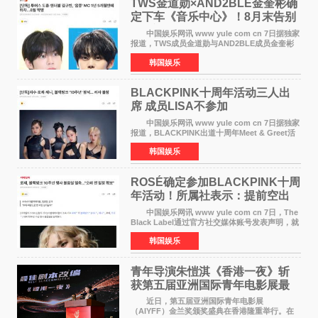
TWS金道勋×AND2BLE金奎彬确
定下车《音乐中心》！8月末告别
MC席位
中国娱乐网讯 www yule com cn 7日据独家
报道，TWS成员金道勋与AND2BLE成员金奎彬
将于8月离开《音乐中心》MC的位置。 金道
韩国娱乐
勋与金奎彬于去年3月与H2H A-NA一起被选为
《音乐中心》MC，约1
BLACKPINK十周年活动三人出
席 成员LISA不参加
中国娱乐网讯 www yule com cn 7日据独家
报道，BLACKPINK出道十周年Meet & Greet活
动将由智秀、ROS&Eacute;、JENNIE出席，
韩国娱乐
LISA将缺席。 此前BLACKPINK所属社YG并
未为组合出道十周年做
ROSÉ确定参加BLACKPINK十周
年活动！所属社表示：提前空出
了时间
中国娱乐网讯 www yule com cn 7日，The
Black Label通过官方社交媒体账号发表声明，就
近期网络上关于ROS&Eacute;个人行程及是否参
韩国娱乐
加BLACKPINK出道纪念活动的种种猜测作出正
式回应。 Th
青年导演朱愷淇《香港一夜》斩
获第五届亚洲国际青年电影展最
佳剧本改编奖
近日，第五届亚洲国际青年电影展
（AIYFF）金兰奖颁奖盛典在香港隆重举行。在