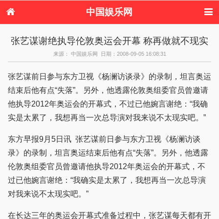
中国娱乐网
首页
新闻
女性
内地娱乐
张艺谋谢绝执导伦敦奥运会开幕 称再做就不现实
港台娱乐
日本娱乐
韩国娱乐
欧美娱乐
来源： 中国娱乐网 日期：2008-09-05 16:08:31
体育花边
音乐新闻
影视新闻
内地明星八卦
港台明星八卦
日本韩国明星
欧美明星八卦
娱乐评论
张艺谋前日参与东方卫视《杨澜访谈录》的录制，坦言奥运
八卦
结束后他有点“失落”。另外，他透露伦敦奥组委官员曾邀请
他执导2012年奥运会的开幕式，不过已他婉言谢绝：“我确
实是太累了，我想再当一次总导演对我来说不太现实吧。”
东方早报9月5日讯 张艺谋前日参与东方卫视《杨澜访谈
录》的录制，坦言奥运结束后他有点“失落”。另外，他透露
伦敦奥组委官员曾邀请他执导2012年奥运会的开幕式，不
过已他婉言谢绝：“我确实是太累了，我想再当一次总导演
对我来说不太现实吧。”
在长达三年的奥运会开幕式准备过程中，张艺谋每天都有开