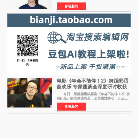
相西安，举办线下见面会活动。导演程腾、联合
影视新闻
导演黄珉、总制片人曹紫建、制片人李莹莹、领
衔声音出演雷淞然
电影《年会不能停！2》舞蹈彩蛋
超欢乐 专家座谈会深度研讨收获
满满
今日，暑期档爆笑喜剧《年会不能停！2》发
布阳光开朗大男孩彩蛋，全员魔性舞动，开启工
位狂欢模式。影片于昨日同步举办专家座谈会，
影视新闻
导演董润年、总制片人应萝佳出席现场，与一众
业内、学界专家