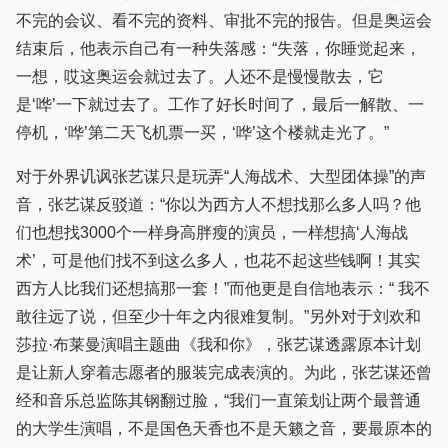
不完的会议、看不完的资料、审批不完的报告。但是奥运会
结束后，他表示自己有一种失落感：“失落，你睡觉起来，
一想，哎这奥运会就过去了。人还不是慢慢散去，它
是‘哗’一下就过去了。工作了好长时间了，最后一解散、一
停机，‘哗’第二天飞机票一买，‘哗’这个楼就走光了。”
对于外界讥讽张艺谋只是玩弄“人海战术、大型团体操”的声
音，张艺谋反驳道：“你以为西方人不想找那么多人吗？他
们也想找3000个一样身高胖瘦的演员，一样想搞‘人海战
术’，可是他们找不到这么多人，也花不起这些钱啊！其实
西方人比我们还想搞那一套！”而他更是自信地表示：“ 我不
敢往远了说，但至少十年之内很难复制。”另外对于刘欢和
莎拉·布莱曼演唱主题曲《我和你》，张艺谋透露原本计划
是让新人穿着志愿者的服装完成表演的。为此，张艺谋还曾
经和音乐总监陈其钢翻过脸，“我们一直策划让两个最普通
的大学生演唱，不是国色天香也不是天籁之音，要最原本的