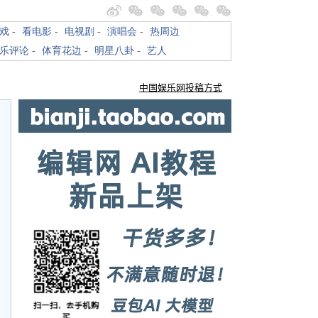
戏
-
看电影
-
电视剧
-
演唱会
-
热周边
乐评论
-
体育花边
-
明星八卦
-
艺人