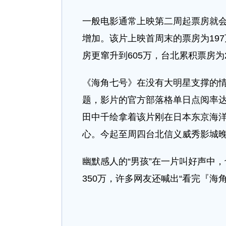
一般电影通常上映第二周起票房就
增加。该片上映首周末的票房为19
房更窜升到605万，台北累积票房为2
《海角七号》在没有大明星支撑的
题，影片的官方部落格单日点阅率达
田中千绘拿着该片刚在日本东京海
心。今起至周四台北信义威秀影城晚
幽默感人的“男孩”在一片叫好声中
350万，许多网友还喊出“看完『海