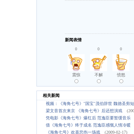
新闻表情
0
0
0
震惊
不解
愤怒
相关新闻
视频：《海角七号》"国宝"茂伯辞世 魏德圣剪
梁文音首次来京 《海角七号》后还想演戏
(20
凭电影《海角七号》爆红后 范逸臣要暂缓音乐
借《海角七号》终于成名 范逸臣感慨人情冷暖
《海角七号》欢喜悲伤一场戏
(2009-02-17)