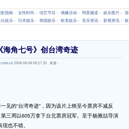
观影指南
-
女性时尚
-
综艺节目
-
偶像活动
-
明星频道
-
娱乐图片
-
游
港台娱乐
-
日本娱乐
-
韩国娱乐
-
欧美娱乐
-
音乐资讯
-
影视资讯
-
娱
《海角七号》创台湾奇迹
e.com.cn
2008-09-09 08:27:35 来源：
一见的“台湾奇迹”，因为该片上映至今票房不减反
第三周以605万拿下台北票房冠军。至于杨雅喆导演
，表现也不错。