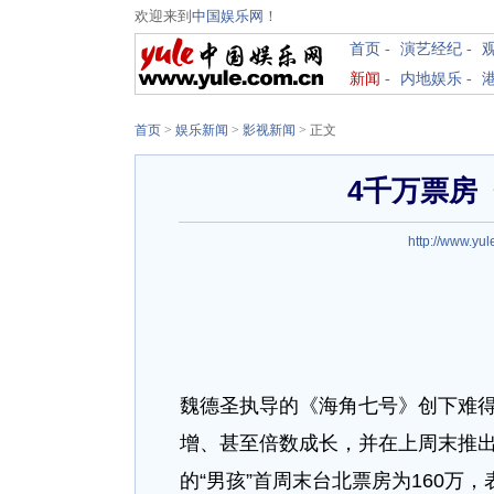
欢迎来到
中国娱乐网
！
首页
-
演艺经纪
-
新闻
-
内地娱乐
-
首页
>
娱乐新闻
>
影视新闻
> 正文
4千万票房
http://www.yul
魏德圣执导的《海角七号》创下难得
增、甚至倍数成长，并在上周末推出
的“男孩”首周末台北票房为160万