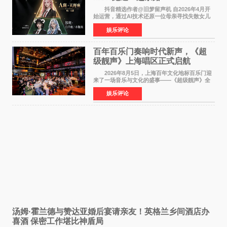
抖音精选作者@旧梦留声机 自2026年4月开
始运营，通过AI技术还原一位母亲寻找失散女儿
的故事，凭借强情感表达获得大量用户关注，发
娱乐评论
布仅21小时便获得超1亿曝光、超1000万互动。
此后，账号持续沿
百年百乐门奏响时代新声，《超
级靓声》上海唱区正式启航
2026年8月5日，上海百年文化地标百乐门迎
来了一场音乐与文化的盛事——《超级靓声》全
国励志音乐公益节目上海唱区新闻发布会暨启动
娱乐评论
仪式在此隆重举行。各界领导、嘉宾与媒体朋友
齐聚一堂，共同
汤姆·霍兰德与赞达亚婚后宴请亲友！英格兰乡间酒店办
喜酒 保密工作堪比神盾局