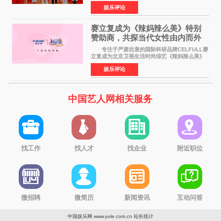
华优秀传统文化，弘扬纯正国风艺术，打造高规
娱乐评论
格、高质感、正能量的文艺盛典，是璀璨中国年
矢志不渝的初心
赛立复成为《辣妈辣么美》特别
赞助商，共探当代女性由内而外
活力美
专注于严肃抗衰的国际科研品牌CELFULL赛
立复成为北京卫视生活时尚综艺《辣妈辣么美》
的特别赞助商,明星辣妈袁咏仪倾情参与，向广大
娱乐评论
都市女性传递健康生活新主张，寄语当代女性在
家庭与自我之间
中国艺人网相关服务
找工作
找人才
找企业
附近职位
微招聘
微简历
新闻资讯
互动问答
中国娱乐网 www.yule.com.cn
站长统计