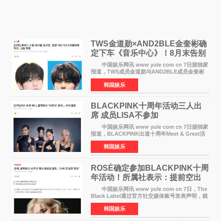
TWS金道勋×AND2BLE金奎彬确
定下车《音乐中心》！8月末告别
MC席位
中国娱乐网讯 www yule com cn 7日据独家
报道，TWS成员金道勋与AND2BLE成员金奎彬
将于8月离开《音乐中心》MC的位置。 金道
韩国娱乐
勋与金奎彬于去年3月与H2H A-NA一起被选为
《音乐中心》MC，约1
BLACKPINK十周年活动三人出
席 成员LISA不参加
中国娱乐网讯 www yule com cn 7日据独家
报道，BLACKPINK出道十周年Meet & Greet活
动将由智秀、ROS&Eacute;、JENNIE出席，
韩国娱乐
LISA将缺席。 此前BLACKPINK所属社YG并
未为组合出道十周年做
ROSÉ确定参加BLACKPINK十周
年活动！所属社表示：提前空出
了时间
中国娱乐网讯 www yule com cn 7日，The
Black Label通过官方社交媒体账号发表声明，就
近期网络上关于ROS&Eacute;个人行程及是否参
韩国娱乐
加BLACKPINK出道纪念活动的种种猜测作出正
式回应。 Th