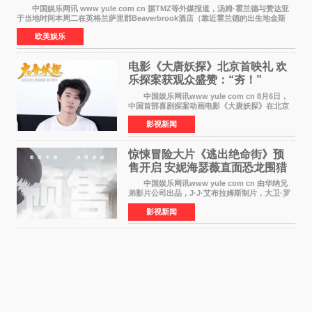
中国娱乐网讯 www yule com cn 据TMZ等外媒报道，汤姆·霍兰德与赞达亚
于当地时间本周二在英格兰萨里郡Beaverbrook酒店（靠近霍兰德的出生地金斯
顿）举办婚宴，邀请家人与朋友们喝喜酒，庆祝
欧美娱乐
电影《大唐妖探》北京首映礼 欢
乐探案获观众盛赞：“夯！”
中国娱乐网讯www yule com cn 8月6日，
中国首部喜剧探案动画电影《大唐妖探》在北京
举办电影首映礼。导演程腾、联合导演黄珉、总
影视新闻
制片人曹紫建、制片人李莹莹，配音导演张喆，
对白指导程寅，领
惊悚冒险大片《逃出绝命街》预
售开启 安妮海瑟薇直面恐龙围猎
中国娱乐网讯www yule com cn 由华纳兄
弟影片公司出品，J·J·艾布拉姆斯制片，大卫·罗
伯特·米切尔执导，好莱坞巨星安妮·海瑟薇和伊万
影视新闻
·麦克格雷格领衔主演的2026暑期惊悚冒险大片
《逃出绝