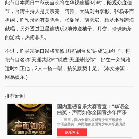
此节目本周日中秋夜当晚将在华视连播3小时，陪观众度佳
节，台湾主持人是吴宗宪、阿雅，大陆则由李彬、张杨果而
担纲，昨预录的有黄晓明、张韶涵、胡彦斌、杨丞琳等跨海
献唱，另外透过卫星连线玩2地传送柚子、月饼、珍珠奶茶
的游戏，热闹非凡。
不过，昨吴宗宪口误将安徽卫视“副台长”讲成“总经理”，也
把节目名称“天涯共此时”说成“天涯若比邻”，好在一旁阿雅
适时纠正他，2人一搭一唱，搞笑默契十足。 (本文来源：
网易娱乐 )
推荐新闻
国内重磅音乐大赛官宣：“华语金
曲奖・声而如你全国青少年声乐
展演” 正式启幕，阿沁出任明星总
近日，国内全新的权威青少年声乐盛会 ——
评审
华语金曲奖・声而如你全国青少年声乐展演品
牌，在湖南长沙隆重举行官宣，国内又一高规格
娱乐评论
青少年声乐赛事全面启航。 本赛事由寰宇声
扬联合华语金曲