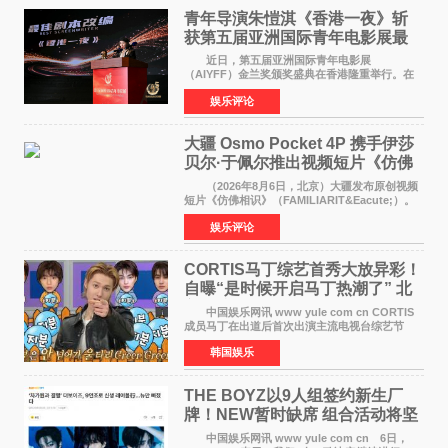
青年导演朱愷淇《香港一夜》斩
获第五届亚洲国际青年电影展最
佳剧本改编奖
近日，第五届亚洲国际青年电影展
（AIYFF）金兰奖颁奖盛典在香港隆重举行。在
这场汇聚数百位海内外电影人、文化界人士及媒
娱乐评论
体代表的亚洲青年影视盛会上，香港本土电影
《香港一夜》（Dawn in Ho
大疆 Osmo Pocket 4P 携手伊莎
贝尔·于佩尔推出视频短片《仿佛
相识》
（2026年8月6日，北京）大疆发布原创视频
短片《仿佛相识》（FAMILIARIT&Eacute;）。
视频短片由戛纳国际电影节最佳女演员伊莎贝尔·
娱乐评论
于佩尔（Isabelle Huppert）主演，全程使用大
疆首款双主摄口
CORTIS马丁综艺首秀大放异彩！
自曝“是时候开启马丁热潮了” 北
美巡演火热进行中
中国娱乐网讯 www yule com cn CORTIS
成员马丁在出道后首次出演主流电视台综艺节
目，展现了多才多艺的魅力。 马丁出演了5日
韩国娱乐
播出的MBC《Radio Star》Fashion与Passion
之间，I&lsquo;m
THE BOYZ以9人组签约新生厂
牌！NEW暂时缺席 组合活动将坚
定不移继续
中国娱乐网讯 www yule com cn 6日，