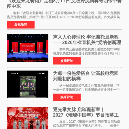
《欢迎来龙餐馆》定档8月11日 文牧野沈腾蒋奇明带中餐
闯中东
电影《欢迎来龙餐馆》今日正式官宣定档8月11日全国上映，同时发布定档预
告及定档海报，并将于8月8日至10日14:00-21:00举行全国超前点映。作为战争美
食大片，影片讲述的是中国厨师徐福（沈腾
影视新闻
声入人心传理论 牢记嘱托启新程
——2026年省直机关“党的创新理
论我来讲”宣讲活动圆满落幕
由中共云南省委省直机关工委主办的2026年
省直机关党的创新理论我来讲宣讲活动于8月4日
至5日在昆明举办。活动以 "牢记嘱托 感恩奋进
娱乐评论
开创云南发展新局面 "为主题，坚持以新时代中国
特色社会主义
为每一份热爱搭台 让高校电竞回
到最初的模样
这一届卓威高校电竞文化节真的很不错，下
一届一定要邀请我们，也希望能给更多同学一个
来到现场的机会。 2026卓威高校电竞文化节
娱乐评论
已经落下帷幕，在活动结束后，仍有不少高校电
竞社负责人和现
逐光承文脉 启璀璨新章｜
2027《璀璨中国年》节目招募工
作圆满启动
近日，2027《璀璨中国年》特别节目启动仪
式在北京广播电视台演播大厅举行。 传播中