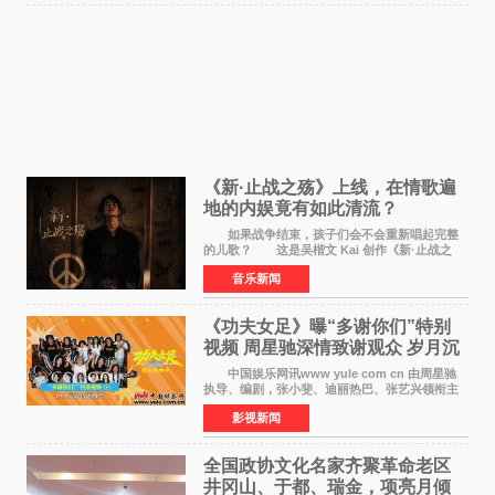
《新·止战之殇》上线，在情歌遍
地的内娱竟有如此清流？
如果战争结束，孩子们会不会重新唱起完整
的儿歌？ 这是吴楷文 Kai 创作《新·止战之
殇》时最初的想法。 从伊朗相关冲突引发的
音乐新闻
地区局势，到世界各地仍在发生的动荡与不安，
战争从来不只
《功夫女足》曝“多谢你们”特别
视频 周星驰深情致谢观众 岁月沉
淀不灭初心
中国娱乐网讯www yule com cn 由周星驰
执导、编剧，张小斐、迪丽热巴、张艺兴领衔主
演，刘嘉玲、佐藤健特别出演，艾米、雪野、蔡
影视新闻
思贝、胡予安、倪好特别介绍的喜剧电影《功夫
女足》释出多谢你
全国政协文化名家齐聚革命老区
井冈山、于都、瑞金，项亮月倾