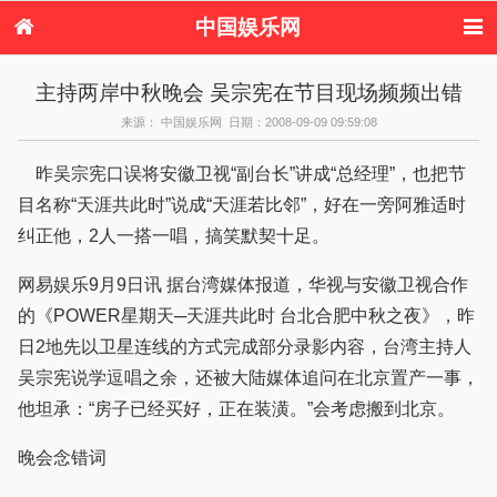
中国娱乐网
首页
新闻
女性
内地娱乐
主持两岸中秋晚会 吴宗宪在节目现场频频出错
港台娱乐
日本娱乐
韩国娱乐
欧美娱乐
来源： 中国娱乐网 日期：2008-09-09 09:59:08
体育花边
音乐新闻
影视新闻
内地明星八卦
港台明星八卦
日本韩国明星
欧美明星八卦
娱乐评论
昨吴宗宪口误将安徽卫视“副台长”讲成“总经理”，也把节
八卦
目名称“天涯共此时”说成“天涯若比邻”，好在一旁阿雅适时
纠正他，2人一搭一唱，搞笑默契十足。
网易娱乐9月9日讯 据台湾媒体报道，华视与安徽卫视合作
的《POWER星期天─天涯共此时 台北合肥中秋之夜》，昨
日2地先以卫星连线的方式完成部分录影内容，台湾主持人
吴宗宪说学逗唱之余，还被大陆媒体追问在北京置产一事，
他坦承：“房子已经买好，正在装潢。”会考虑搬到北京。
晚会念错词