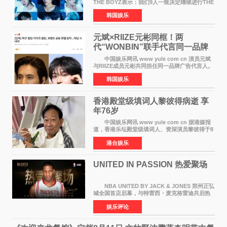
THE BOYZ表示：我们9人一致决定继续进行THE
BOYZ组合活动，并且已经完成了组合团体活动
韩国娱乐
签约。目前正在新生厂牌下进行活动准备。尚未
离开THE BOYZ原所
元斌×RIIZE元彬同框！两
代“WONBIN”联手代言同一品牌
颜值天花板合体
中国娱乐网讯 www yule com cn 演员元斌
与RIIZE成员元彬共同担任同一品牌广告代言人。
6日据独家报道，继演员元斌之后，RIIZE元彬最
韩国娱乐
近也被选为某在线中介平台A公司的共同广告代言
人，两人将作
香港殿堂级填词人黎彼得病逝 享
年76岁​
中国娱乐网讯 www yule com cn 据港媒报
道，香港乐坛殿堂级填词人、资深演员黎彼得于8
月5日上午因病离世，终年76岁。好友钟志光透
港台娱乐
露，黎彼得今年3月中风后便卧床休养，身体机能
持续衰退，最
UNITED IN PASSION 热爱聚场
NBA UNITED BY JACK & JONES 郑州正弘
城全国首店启幕，与特雷西・麦克格雷迪共启热
爱 2026 年7 月21 日，
娱乐评论
NBAUNITEDBYJACK&JONES 全国首店，于郑
州正弘城正式启幕。NBA 传奇球星