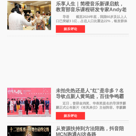
乐享人生｜简橙音乐新课启航，
教育部音乐课程研发专家Andy老
师重磅入驻领航银龄琴声
导语 截至2024年底，我国60岁及以上人
口已突破3 1亿，占总人口比重达22%，银发群体
的精神文化需求日益凸显。2024年1月，国务院办
娱乐评论
公厅印发《关于发展银发经济增进老年人福祉的
意见》——这是
未拍先热还是人“红”是非多？名
导钦点新人黄筠媞，百佳争鸣霸
气回应
近日，曾获金鸡奖、华表奖提名的导演李麒
麟正式公布新片《有凤来仪》主创阵容。李麒麟
早年凭电影《华容道》获得金鸡奖、华表奖提
娱乐评论
名，此后长期参与国内外电影制作，其担任制片
人参与的作品亦曾
从资源扶持到方法陪跑，抖音陪
MCN跑通AI这条路