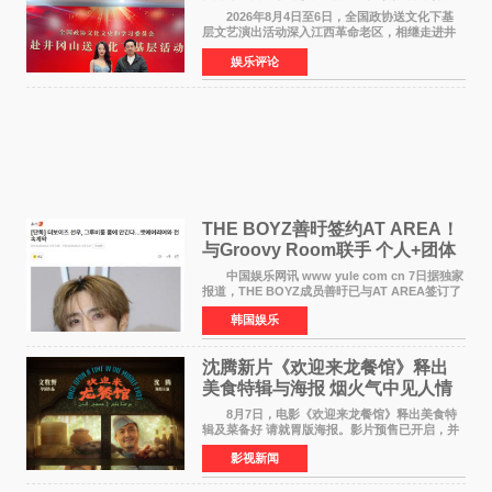
情献唱《桃花谣》致敬红色沃土
2026年8月4日至6日，全国政协送文化下基
层文艺演出活动深入江西革命老区，相继走进井
冈山、于都长征出发地、瑞金三地。由全国政协
娱乐评论
文化文史和学习委员会副主任、甘肃省政协原主
席欧阳坚率团，一
THE BOYZ善旴签约AT AREA！
与Groovy Room联手 个人+团体
活动并行
中国娱乐网讯 www yule com cn 7日据独家
报道，THE BOYZ成员善旴已与AT AREA签订了
专属合约。AT AREA是由知名制作人组合
韩国娱乐
Groovy Room创立的hip-hop厂牌，旗下拥有多
位实力派音乐人，在韩
沈腾新片《欢迎来龙餐馆》释出
美食特辑与海报 烟火气中见人情
温暖
8月7日，电影《欢迎来龙餐馆》释出美食特
辑及菜备好 请就胃版海报。影片预售已开启，并
将于8月8日至10日14:00-21:00举行全国超前点
影视新闻
映。电影《欢迎来龙餐馆》作为战争美食喜剧大
片，讲述了中国