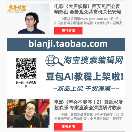
电影《大唐妖探》西安见面会反
响热烈 全龄观众共赏机关长安城
中国娱乐网讯www yule com cn 8月8日，
中国首部喜剧探案动画电影《大唐妖探》剧组亮
相西安，举办线下见面会活动。导演程腾、联合
影视新闻
导演黄珉、总制片人曹紫建、制片人李莹莹、领
衔声音出演雷淞然
电影《年会不能停！2》舞蹈彩蛋
超欢乐 专家座谈会深度研讨收获
满满
今日，暑期档爆笑喜剧《年会不能停！2》发
布阳光开朗大男孩彩蛋，全员魔性舞动，开启工
位狂欢模式。影片于昨日同步举办专家座谈会，
影视新闻
导演董润年、总制片人应萝佳出席现场，与一众
业内、学界专家