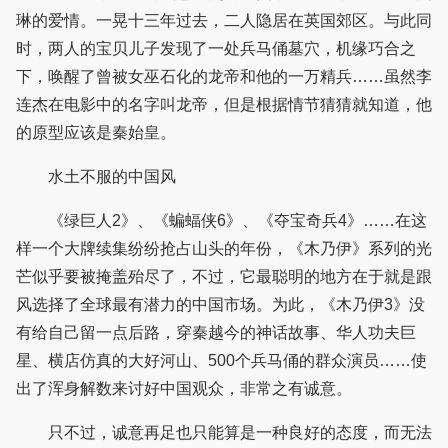
琳的爱情。一晃十三年过去，二人隐居在英国郊区。与此同
时，两人的宝贝儿子发现了一处兵马俑墓穴，机缘巧合之
下，唤醒了曾被女巫石化的龙帝和他的一万精兵……虽然李
连杰在电影中的名字叫龙帝，但是根据情节猜猜就知道，他
的原型应该是秦始皇。
水土不服的中国风
《绿巨人2》、《蝙蝠侠6》、《夺宝奇兵4》……在这
样一个大牌续集纷纷抢占山头的年份，《木乃伊》系列的光
芒似乎要被掩盖殆尽了，不过，它最聪明的地方在于就是跟
风选择了全球最有潜力的中国市场。为此，《木乃伊3》没
有给自己留一点后路，穿秦越今的神话故事、华人功夫巨
星、横店仿真的大好河山、500个兵马俑的群众演员……使
出了浑身解数来讨好中国观众，非常之有诚意。
只不过，诚意再足也只能算是一种良好的态度，而无法