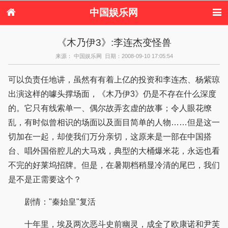
中国娱乐网
首页
新闻
女性
内地娱乐
《木乃伊3》:李连杰变怪兽
港台娱乐
日本娱乐
韩国娱乐
欧美娱乐
来源： 中国娱乐网 日期：2008-09-10 17:05:54
体育花边
音乐新闻
影视新闻
内地明星八卦
港台明星八卦
日本韩国明星
欧美明星八卦
娱乐评论
可以负责任地讲，虽然有有着上亿的投资和李连杰、杨紫琼
八卦
出演这样的噱头撑场面，《木乃伊3》仍是不存在什么深度
的。它只有线索单一、偶尔故弄玄虚的故事；令人眼花缭
乱，有时似曾相识的场面以及面目简单的人物……但是这一
切加在一起，却使我们万分亲切，这原来是一部在中国搭
台、唱外国俗腔儿的大马戏，典型的大桶爆米花，永远也看
不完的好莱坞招牌。但是，在暑期档稍显冷清的尾巴，我们
是不是正需要这个？
剧情："秦始皇"复活
十年里，埃及两次恶斗史前幽灵，成全了欧康诺和尹芙