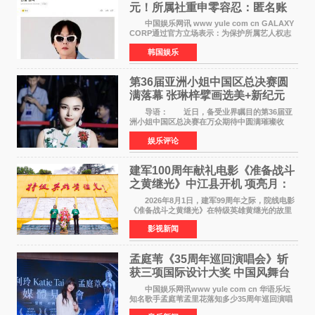
元！所属社重申零容忍：匿名账
号也难逃刑责
中国娱乐网讯 www yule com cn GALAXY
CORP通过官方立场表示：为保护所属艺人权志
龙的名誉和权益，将持续对网络上发生的名誉损
韩国娱乐
害、散布虚假事实、侮辱、恶意诽谤等行为采取
法律应对措施。
第36届亚洲小姐中国区总决赛圆
满落幕 张琳梓擘画选美+新纪元
导语： 近日，备受业界瞩目的第36届亚
洲小姐中国区总决赛在万众期待中圆满璀璨收
官。整场盛典汇聚万千芳华，不仅完成了新一届
娱乐评论
美丽代言人的加冕选拔，更在行业发展层面带来
颠覆性突破。活动
建军100周年献礼电影《准备战斗
之黄继光》中江县开机 项亮月：
以光影为笔，书写英雄赞歌
2026年8月1日，建军99周年之际，院线电影
《准备战斗之黄继光》在特级英雄黄继光的故里
——四川省德阳市中江县黄继光出生地正式开
影视新闻
机。本片出品人、总制片人项亮月主持开机仪
式，&zwnj;特级英雄
孟庭苇《35周年巡回演唱会》斩
获三项国际设计大奖 中国风舞台
美学获全球认可
中国娱乐网讯www yule com cn 华语乐坛
知名歌手孟庭苇孟里花落知多少35周年巡回演唱
会再传喜讯。该演唱会先后荣获美国MUSE