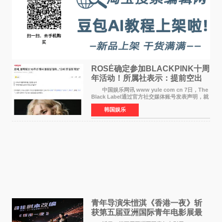
ROSÉ确定参加BLACKPINK十周
年活动！所属社表示：提前空出
了时间
中国娱乐网讯 www yule com cn 7日，The
Black Label通过官方社交媒体账号发表声明，就
近期网络上关于ROS&Eacute;个人行程及是否参
韩国娱乐
加BLACKPINK出道纪念活动的种种猜测作出正
式回应。 Th
青年导演朱愷淇《香港一夜》斩
获第五届亚洲国际青年电影展最
佳剧本改编奖