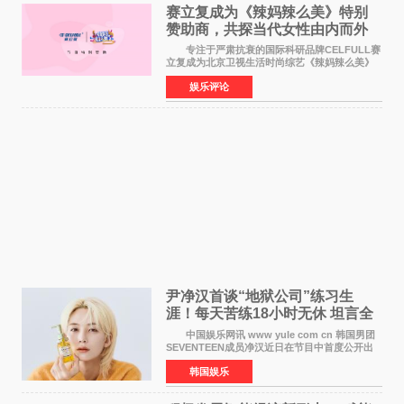
赛立复成为《辣妈辣么美》特别
赞助商，共探当代女性由内而外
活力美
专注于严肃抗衰的国际科研品牌CELFULL赛
立复成为北京卫视生活时尚综艺《辣妈辣么美》
的特别赞助商,明星辣妈袁咏仪倾情参与，向广大
娱乐评论
都市女性传递健康生活新主张，寄语当代女性在
家庭与自我之间
尹净汉首谈“地狱公司”练习生
涯！每天苦练18小时无休 坦言全
靠成员撑过来
中国娱乐网讯 www yule com cn 韩国男团
SEVENTEEN成员净汉近日在节目中首度公开出
道前的残酷练习生经历，并提及经纪公司Pledis
韩国娱乐
娱乐，引发广泛关注。 在8月2日播出的日本
TBS综艺节目《周