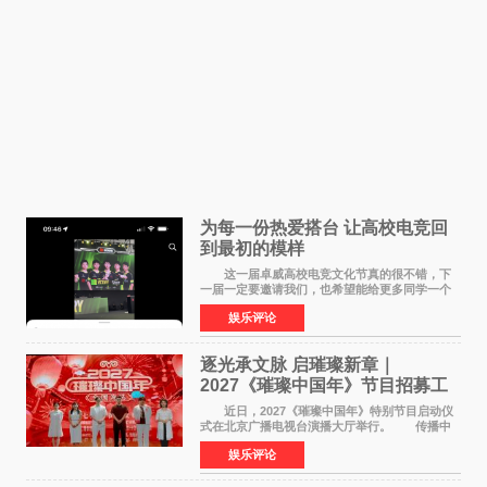
为每一份热爱搭台 让高校电竞回
到最初的模样
这一届卓威高校电竞文化节真的很不错，下
一届一定要邀请我们，也希望能给更多同学一个
来到现场的机会。 2026卓威高校电竞文化节
娱乐评论
已经落下帷幕，在活动结束后，仍有不少高校电
竞社负责人和现
逐光承文脉 启璀璨新章｜
2027《璀璨中国年》节目招募工
作圆满启动
近日，2027《璀璨中国年》特别节目启动仪
式在北京广播电视台演播大厅举行。 传播中
华优秀传统文化，弘扬纯正国风艺术，打造高规
娱乐评论
格、高质感、正能量的文艺盛典，是璀璨中国年
矢志不渝的初心