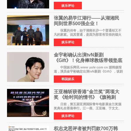
体育场盛大开唱。许嵩与数万歌迷在此相聚，从
娱乐评论
浪漫惬意的舞台设计到充满诚意与惊喜的现场互
动，共同开启了一场关于
张翼的易学江湖行——从湖湘民
间到世界500强企业！
张翼的传奇，始于湖南长沙一个普通却又不
凡的家庭。说其普通，是因为那里有世俗的烟火
气；说其不凡，是因为家中有一位洞悉天地玄机
娱乐评论
的长者——他的爷爷。作为当地的风水师，爷爷
是张翼走进易学
金宇彬确认出演tvN新剧
《Gift》！化身棒球教练带领垫底
球队逆袭
中国娱乐网讯 www yule com cn 据韩媒报
道，演员金宇彬确定出演tvN新剧《Gift》，该剧
预计将于下半年播出，引发观众高度期待。
韩国娱乐
本剧改编自同名网络漫画，讲述一位经历意外事
故后获得特殊
王亚楠斩获香港“金兰奖”两项大
奖 《给时间的情书》《旗袍刺
客》双双获肯定
日前，第五届亚洲国际青年电影展金兰奖颁
奖典礼在香港举行。江一燕、王亚楠、于文文、
李东学等知名演员出席活动。著名演员、导演王
娱乐评论
亚楠凭借音乐故事片《给时间的情书》和院线电
影《旗袍刺客》
权志龙恶评者被判罚款700万韩