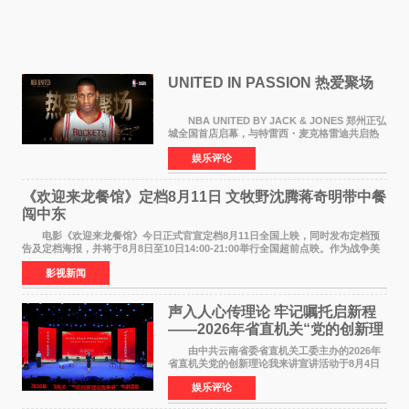
UNITED IN PASSION 热爱聚场
NBA UNITED BY JACK & JONES 郑州正弘
城全国首店启幕，与特雷西・麦克格雷迪共启热
爱 2026 年7 月21 日，
娱乐评论
NBAUNITEDBYJACK&JONES 全国首店，于郑
州正弘城正式启幕。NBA 传奇球星
《欢迎来龙餐馆》定档8月11日 文牧野沈腾蒋奇明带中餐
闯中东
电影《欢迎来龙餐馆》今日正式官宣定档8月11日全国上映，同时发布定档预
告及定档海报，并将于8月8日至10日14:00-21:00举行全国超前点映。作为战争美
食大片，影片讲述的是中国厨师徐福（沈腾
影视新闻
声入人心传理论 牢记嘱托启新程
——2026年省直机关“党的创新理
论我来讲”宣讲活动圆满落幕
由中共云南省委省直机关工委主办的2026年
省直机关党的创新理论我来讲宣讲活动于8月4日
至5日在昆明举办。活动以 "牢记嘱托 感恩奋进
娱乐评论
开创云南发展新局面 "为主题，坚持以新时代中国
特色社会主义