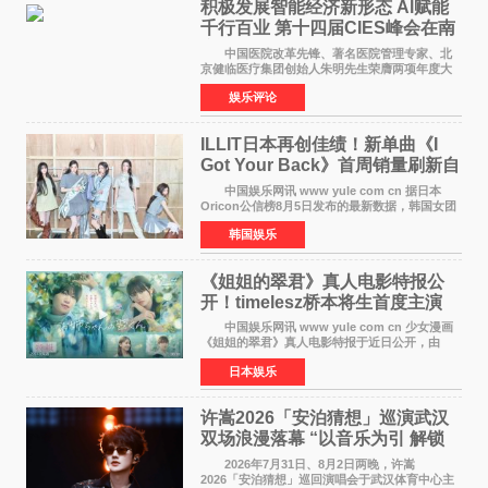
积极发展智能经济新形态 Al赋能
千行百业 第十四届CIES峰会在南
京盛大召开
中国医院改革先锋、著名医院管理专家、北
京健临医疗集团创始人朱明先生荣膺两项年度大
奖 2026年7月31日，盛夏金陵，长江之畔，
娱乐评论
以重落地·真务实·强链接为主题的2026&lsquo;人
工智能+&rsquo
ILLIT日本再创佳绩！新单曲《I
Got Your Back》首周销量刷新自
身纪录
中国娱乐网讯 www yule com cn 据日本
Oricon公信榜8月5日发布的最新数据，韩国女团
ILLIT在日本发行的第二张单曲《I Got Your
韩国娱乐
Back》首周销量达到71,009张，成功跻身最新一
期周单曲排行
《姐姐的翠君》真人电影特报公
开！timelesz桥本将生首度主演
12月4日上映
中国娱乐网讯 www yule com cn 少女漫画
《姐姐的翠君》真人电影特报于近日公开，由
timelesz成员桥本将生担任主演，这也是他首次
日本娱乐
担任电影主演，引发高度关注。 女高中生咲
苗翠（中岛瑠菜
许嵩2026「安泊猜想」巡演武汉
双场浪漫落幕 “以音乐为引 解锁
江城记忆”
2026年7月31日、8月2日两晚，许嵩
2026「安泊猜想」巡回演唱会于武汉体育中心主