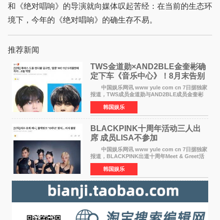
和《绝对唱响》的导演就向媒体叹起苦经：在当前的生态环
境下，今年的《绝对唱响》的确生存不易。
推荐新闻
TWS金道勋×AND2BLE金奎彬确
定下车《音乐中心》！8月末告别
MC席位
中国娱乐网讯 www yule com cn 7日据独家
报道，TWS成员金道勋与AND2BLE成员金奎彬
将于8月离开《音乐中心》MC的位置。 金道
韩国娱乐
勋与金奎彬于去年3月与H2H A-NA一起被选为
《音乐中心》MC，约1
BLACKPINK十周年活动三人出
席 成员LISA不参加
中国娱乐网讯 www yule com cn 7日据独家
报道，BLACKPINK出道十周年Meet & Greet活
动将由智秀、ROS&Eacute;、JENNIE出席，
韩国娱乐
LISA将缺席。 此前BLACKPINK所属社YG并
未为组合出道十周年做