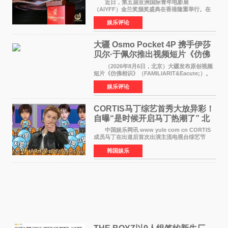
近日，第五届亚洲国际青年电影展
（AIYFF）金兰奖颁奖盛典在香港隆重举行。在
这场汇聚数百位海内外电影人、文化界人士及媒
娱乐评论
体代表的亚洲青年影视盛会上，香港本土电影
《香港一夜》（Dawn in Ho
大疆 Osmo Pocket 4P 携手伊莎
贝尔·于佩尔推出视频短片《仿佛
相识》
（2026年8月6日，北京）大疆发布原创视频
短片《仿佛相识》（FAMILIARIT&Eacute;）。
视频短片由戛纳国际电影节最佳女演员伊莎贝尔·
娱乐评论
于佩尔（Isabelle Huppert）主演，全程使用大
疆首款双主摄口
CORTIS马丁综艺首秀大放异彩！
自曝“是时候开启马丁热潮了” 北
美巡演火热进行中
中国娱乐网讯 www yule com cn CORTIS
成员马丁在出道后首次出演主流电视台综艺节
目，展现了多才多艺的魅力。 马丁出演了5日
韩国娱乐
播出的MBC《Radio Star》Fashion与Passion
之间，I&lsquo;m