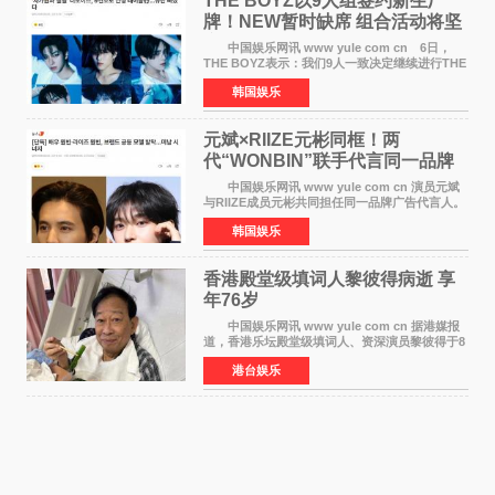
THE BOYZ以9人组签约新生厂
牌！NEW暂时缺席 组合活动将坚
定不移继续
中国娱乐网讯 www yule com cn 6日，
THE BOYZ表示：我们9人一致决定继续进行THE
BOYZ组合活动，并且已经完成了组合团体活动
韩国娱乐
签约。目前正在新生厂牌下进行活动准备。尚未
离开THE BOYZ原所
元斌×RIIZE元彬同框！两
代“WONBIN”联手代言同一品牌
颜值天花板合体
中国娱乐网讯 www yule com cn 演员元斌
与RIIZE成员元彬共同担任同一品牌广告代言人。
6日据独家报道，继演员元斌之后，RIIZE元彬最
韩国娱乐
近也被选为某在线中介平台A公司的共同广告代言
人，两人将作
香港殿堂级填词人黎彼得病逝 享
年76岁​
中国娱乐网讯 www yule com cn 据港媒报
道，香港乐坛殿堂级填词人、资深演员黎彼得于8
月5日上午因病离世，终年76岁。好友钟志光透
港台娱乐
露，黎彼得今年3月中风后便卧床休养，身体机能
持续衰退，最