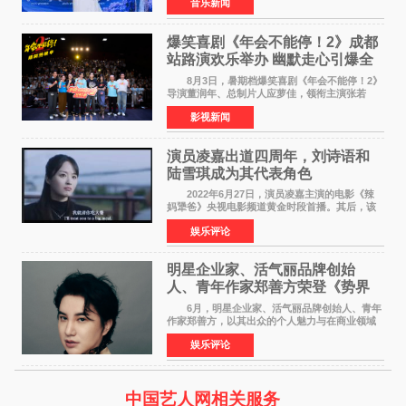
音乐新闻
Creative Awards白金奖（Platinum Winner）、
英国London Design
爆笑喜剧《年会不能停！2》成都
站路演欢乐举办 幽默走心引爆全
场共鸣
8月3日，暑期档爆笑喜剧《年会不能停！2》
导演董润年、总制片人应萝佳，领衔主演张若
昀、白客，惊喜出演庄达菲，特别主演孙艺洲，
影视新闻
特别出演田雨，友情出演欧阳奋强出席成都路
演，与观众近距离互
演员凌嘉出道四周年，刘诗语和
陆雪琪成为其代表角色
2022年6月27日，演员凌嘉主演的电影《辣
妈犟爸》央视电影频道黄金时段首播。其后，该
电影在央视电影频道多次复播（2022年8月10
娱乐评论
日，2022年9月30日，2023年7月17日，2025年7
月14日）。除了多次复
明星企业家、活气丽品牌创始
人、青年作家郑善方荣登《势界
POWERCIRCLES》6月刊
6月，明星企业家、活气丽品牌创始人、青年
作家郑善方，以其出众的个人魅力与在商业领域
的卓越建树，成功登上《势界
娱乐评论
POWERCIRCLES》，展现了他在时尚与商业领
域的双重影响力。 明星企业家、青
中国艺人网相关服务