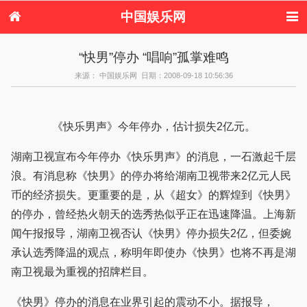
中国娱乐网
首页
新闻
女性
内地娱乐
“快男”停办 “唱响”孤掌难鸣
港台娱乐
日本娱乐
韩国娱乐
欧美娱乐
来源： 中国娱乐网 日期：2008-09-18 10:56:36
体育花边
音乐新闻
影视新闻
内地明星八卦
港台明星八卦
日本韩国明星
欧美明星八卦
娱乐评论
八卦
《快乐男声》今年停办，估计损失2亿元。
湖南卫视宣布今年停办《快乐男声》的消息，一石激起千层
浪。有消息称《快男》的停办将给湖南卫视带来2亿元人民
币的经济损失。更重要的是，从《超女》的辉煌到《快男》
的停办，曾经热火朝天的选秀热似乎正在迅速降温。上海新
闻午报报导，湖南卫视否认《快男》停办损失2亿，但委婉
承认选秀降温的观点，称明年即使办《快男》也将不再是湖
南卫视最为重视的招牌栏目。
《快男》停办的消息在业界引起的震动不小。据报导，