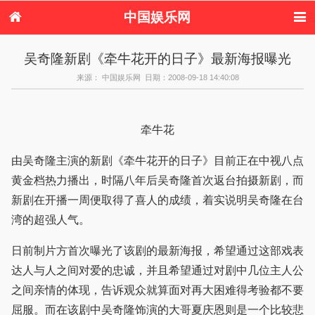
中国娱乐网
首页
新闻
女性
内地娱乐
吴奇隆新剧《牵牛花开的日子》最新海报曝光
港台娱乐
日本娱乐
韩国娱乐
欧美娱乐
来源： 中国娱乐网 日期：2008-09-18 14:40:08
体育花边
音乐新闻
影视新闻
内地明星八卦
港台明星八卦
日本韩国明星
欧美明星八卦
娱乐评论
八卦
牵牛花
由吴奇隆主演的新剧《牵牛花开的日子》目前正在中视八点
黄金档热力播出，时隔八年后吴奇隆首次返台拍摄新剧，而
新剧在开播一周便取得了喜人的成绩，着实说明吴奇隆在台
湾的超强人气。
日前制片方首次曝光了该剧的最新海报，希望通过这部戏表
达人与人之间对爱的忠诚，并且希望通过对剧中几位主人公
之间亲情的体现，告诉观众就算面对再大困难得考验都不要
屈服。而在该剧中吴奇隆饰演的大哥夏庆恩则是一个比较悲