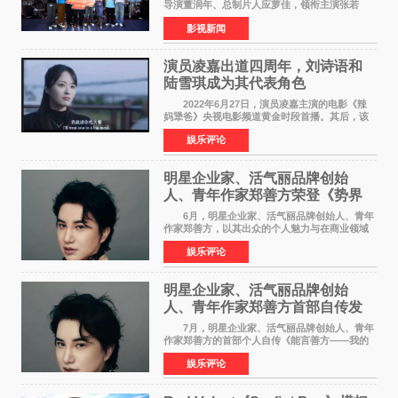
导演董润年、总制片人应萝佳，领衔主演张若
昀、白客，惊喜出演庄达菲，特别主演孙艺洲，
影视新闻
特别出演田雨，友情出演欧阳奋强出席成都路
演，与观众近距离互
演员凌嘉出道四周年，刘诗语和
陆雪琪成为其代表角色
2022年6月27日，演员凌嘉主演的电影《辣
妈犟爸》央视电影频道黄金时段首播。其后，该
电影在央视电影频道多次复播（2022年8月10
娱乐评论
日，2022年9月30日，2023年7月17日，2025年7
月14日）。除了多次复
明星企业家、活气丽品牌创始
人、青年作家郑善方荣登《势界
POWERCIRCLES》6月刊
6月，明星企业家、活气丽品牌创始人、青年
作家郑善方，以其出众的个人魅力与在商业领域
的卓越建树，成功登上《势界
娱乐评论
POWERCIRCLES》，展现了他在时尚与商业领
域的双重影响力。 明星企业家、青
明星企业家、活气丽品牌创始
人、青年作家郑善方首部自传发
布， 书写跨界创业者的成长答卷
7月，明星企业家、活气丽品牌创始人、青年
作家郑善方的首部个人自传《能言善方——我的
跨界人生》正式发行。这本书以他的人生轨迹为
娱乐评论
脉络，首次完整公开了从逐梦少年到横跨美业、
公益等多领域的