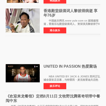
韩国娱乐
近也被选为某在线中介平台A公司的共同广告代言
人，两人将作
香港殿堂级填词人黎彼得病逝 享
年76岁​
中国娱乐网讯 www yule com cn 据港媒报
道，香港乐坛殿堂级填词人、资深演员黎彼得于8
月5日上午因病离世，终年76岁。好友钟志光透
港台娱乐
露，黎彼得今年3月中风后便卧床休养，身体机能
持续衰退，最
UNITED IN PASSION 热爱聚场
NBA UNITED BY JACK & JONES 郑州正弘
城全国首店启幕，与特雷西・麦克格雷迪共启热
爱 2026 年7 月21 日，
娱乐评论
NBAUNITEDBYJACK&JONES 全国首店，于郑
州正弘城正式启幕。NBA 传奇球星
《欢迎来龙餐馆》定档8月11日 文牧野沈腾蒋奇明带中餐
闯中东