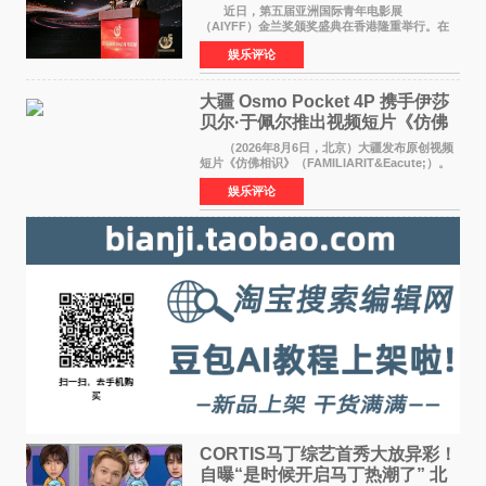
佳剧本改编奖
近日，第五届亚洲国际青年电影展
（AIYFF）金兰奖颁奖盛典在香港隆重举行。在
这场汇聚数百位海内外电影人、文化界人士及媒
娱乐评论
体代表的亚洲青年影视盛会上，香港本土电影
《香港一夜》（Dawn in Ho
大疆 Osmo Pocket 4P 携手伊莎
贝尔·于佩尔推出视频短片《仿佛
相识》
（2026年8月6日，北京）大疆发布原创视频
短片《仿佛相识》（FAMILIARIT&Eacute;）。
视频短片由戛纳国际电影节最佳女演员伊莎贝尔·
娱乐评论
于佩尔（Isabelle Huppert）主演，全程使用大
疆首款双主摄口
CORTIS马丁综艺首秀大放异彩！
自曝“是时候开启马丁热潮了” 北