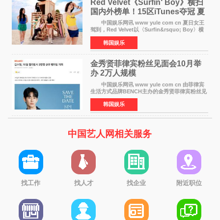
Red Velvet《Surfin‘ Boy》横扫
国内外榜单！15区iTunes夺冠 夏
日女王强势回归
中国娱乐网讯 www yule com cn 夏日女王
驾到，Red Velvet以〈Surfin&rsquo; Boy〉横
扫国内外榜单，获得音乐粉丝的热烈反响。
韩国娱乐
Red Velvet于3日发行了夏日迷你专辑《Velvet
Summer》，
金秀贤菲律宾粉丝见面会10月举
办 2万人规模
中国娱乐网讯 www yule com cn 由菲律宾
生活方式品牌BENCH主办的金秀贤菲律宾粉丝见
面会，将于10月2日在马尼拉SM Mall of
韩国娱乐
Asia（MOA）竞技场举行，预计规模达2万人。
这也是金秀贤自去年陷
中国艺人网相关服务
找工作
找人才
找企业
附近职位