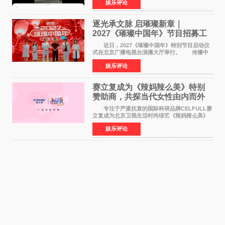
娱乐评论
已经落下帷幕，在活动结束后，仍有不少高校电
竞社负责人和现
逐光承文脉 启璀璨新章｜
2027《璀璨中国年》节目招募工
作圆满启动
近日，2027《璀璨中国年》特别节目启动仪
式在北京广播电视台演播大厅举行。 传播中
华优秀传统文化，弘扬纯正国风艺术，打造高规
娱乐评论
格、高质感、正能量的文艺盛典，是璀璨中国年
矢志不渝的初心
赛立复成为《辣妈辣么美》特别
赞助商，共探当代女性由内而外
活力美
专注于严肃抗衰的国际科研品牌CELFULL赛
立复成为北京卫视生活时尚综艺《辣妈辣么美》
的特别赞助商,明星辣妈袁咏仪倾情参与，向广大
娱乐评论
都市女性传递健康生活新主张，寄语当代女性在
家庭与自我之间