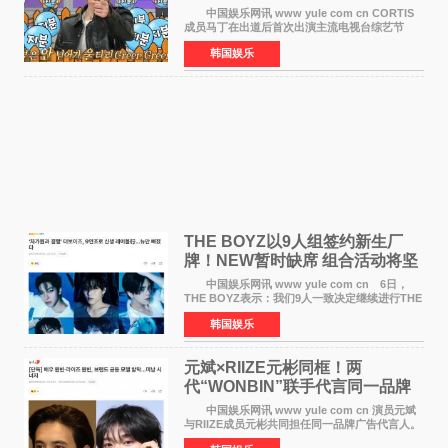
美巡演火热进行中
中国娱乐网讯 www yule com cn CORTIS
成员马丁在出道后首次出演主流电视台综艺节
目，展现了多才多艺的魅力。 马丁出演了5日
韩国娱乐
播出的MBC《Radio Star》Fashion与Passion
之间，I&lsquo;m
THE BOYZ以9人组签约新生厂
牌！NEW暂时缺席 组合活动将坚
定不移继续
中国娱乐网讯 www yule com cn 6日，
THE BOYZ表示：我们9人一致决定继续进行THE
BOYZ组合活动，并且已经完成了组合团体活动
韩国娱乐
签约。目前正在新生厂牌下进行活动准备。尚未
离开THE BOYZ原所
元斌×RIIZE元彬同框！两
代“WONBIN”联手代言同一品牌
颜值天花板合体
中国娱乐网讯 www yule com cn 演员元斌
与RIIZE成员元彬共同担任同一品牌广告代言人。
6日据独家报道，继演员元斌之后，RIIZE元彬最