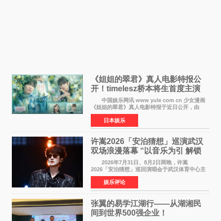
《姐姐的翠君》真人电影特报公
开！timelesz桥本将生首度主演
12月4日上映
中国娱乐网讯 www yule com cn 少女漫画
《姐姐的翠君》真人电影特报于近日公开，由
timelesz成员桥本将生担任主演，这也是他首次
日本娱乐
担任电影主演，引发高度关注。 女高中生咲
苗翠（中岛瑠菜
许嵩2026「安泊猜想」巡演武汉
双场浪漫落幕 “以音乐为引 解锁
江城记忆”
2026年7月31日、8月2日两晚，许嵩
2026「安泊猜想」巡回演唱会于武汉体育中心主
体育场盛大开唱。许嵩与数万歌迷在此相聚，从
娱乐评论
浪漫惬意的舞台设计到充满诚意与惊喜的现场互
动，共同开启了一场关于
张翼的易学江湖行——从湖湘民
间到世界500强企业！