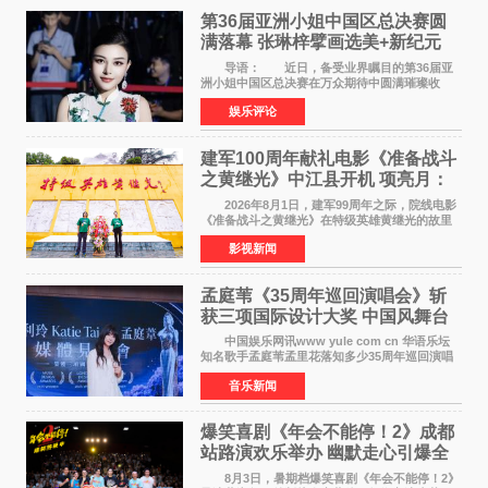
第36届亚洲小姐中国区总决赛圆
满落幕 张琳梓擘画选美+新纪元
导语： 近日，备受业界瞩目的第36届亚
洲小姐中国区总决赛在万众期待中圆满璀璨收
官。整场盛典汇聚万千芳华，不仅完成了新一届
娱乐评论
美丽代言人的加冕选拔，更在行业发展层面带来
颠覆性突破。活动
建军100周年献礼电影《准备战斗
之黄继光》中江县开机 项亮月：
以光影为笔，书写英雄赞歌
2026年8月1日，建军99周年之际，院线电影
《准备战斗之黄继光》在特级英雄黄继光的故里
——四川省德阳市中江县黄继光出生地正式开
影视新闻
机。本片出品人、总制片人项亮月主持开机仪
式，&zwnj;特级英雄
孟庭苇《35周年巡回演唱会》斩
获三项国际设计大奖 中国风舞台
美学获全球认可
中国娱乐网讯www yule com cn 华语乐坛
知名歌手孟庭苇孟里花落知多少35周年巡回演唱
会再传喜讯。该演唱会先后荣获美国MUSE
音乐新闻
Creative Awards白金奖（Platinum Winner）、
英国London Design
爆笑喜剧《年会不能停！2》成都
站路演欢乐举办 幽默走心引爆全
场共鸣
8月3日，暑期档爆笑喜剧《年会不能停！2》