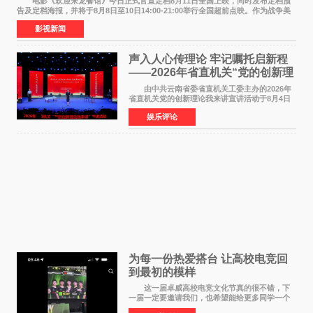
电影《欢迎来龙餐馆》今日正式官宣定档8月11日全国上映，同时发布定档预
告及定档海报，并将于8月8日至10日14:00-21:00举行全国超前点映。作为战争美
食大片，影片讲述的是中国厨师徐福（沈腾
影视新闻
声入人心传理论 牢记嘱托启新程
——2026年省直机关“党的创新理
论我来讲”宣讲活动圆满落幕
由中共云南省委省直机关工委主办的2026年
省直机关党的创新理论我来讲宣讲活动于8月4日
至5日在昆明举办。活动以 "牢记嘱托 感恩奋进
娱乐评论
开创云南发展新局面 "为主题，坚持以新时代中国
特色社会主义
为每一份热爱搭台 让高校电竞回
到最初的模样
这一届卓威高校电竞文化节真的很不错，下
一届一定要邀请我们，也希望能给更多同学一个
来到现场的机会。 2026卓威高校电竞文化节