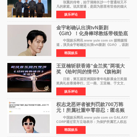
张翼的传奇，始于湖南长沙一个普通却又不
凡的家庭。说其普通，是因为那里有世俗的烟火
气；说其不凡，是因为家中有一位洞悉天地玄机
娱乐评论
的长者——他的爷爷。作为当地的风水师，爷爷
是张翼走进易学
金宇彬确认出演tvN新剧
《Gift》！化身棒球教练带领垫底
球队逆袭
中国娱乐网讯 www yule com cn 据韩媒报
道，演员金宇彬确定出演tvN新剧《Gift》，该剧
预计将于下半年播出，引发观众高度期待。
韩国娱乐
本剧改编自同名网络漫画，讲述一位经历意外事
故后获得特殊
王亚楠斩获香港“金兰奖”两项大
奖 《给时间的情书》《旗袍刺
客》双双获肯定
日前，第五届亚洲国际青年电影展金兰奖颁
奖典礼在香港举行。江一燕、王亚楠、于文文、
李东学等知名演员出席活动。著名演员、导演王
娱乐评论
亚楠凭借音乐故事片《给时间的情书》和院线电
影《旗袍刺客》
权志龙恶评者被判罚款700万韩
元！所属社重申零容忍：匿名账
号也难逃刑责
中国娱乐网讯 www yule com cn GALAXY
CORP通过官方立场表示：为保护所属艺人权志
龙的名誉和权益，将持续对网络上发生的名誉损
韩国娱乐
害、散布虚假事实、侮辱、恶意诽谤等行为采取
法律应对措施。