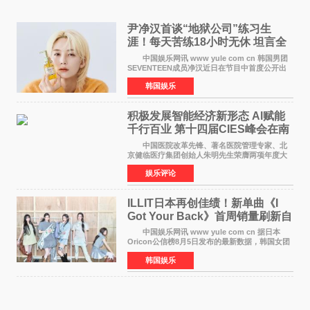
尹净汉首谈“地狱公司”练习生
涯！每天苦练18小时无休 坦言全
靠成员撑过来
中国娱乐网讯 www yule com cn 韩国男团
SEVENTEEN成员净汉近日在节目中首度公开出
道前的残酷练习生经历，并提及经纪公司Pledis
韩国娱乐
娱乐，引发广泛关注。 在8月2日播出的日本
TBS综艺节目《周
积极发展智能经济新形态 Al赋能
千行百业 第十四届CIES峰会在南
京盛大召开
中国医院改革先锋、著名医院管理专家、北
京健临医疗集团创始人朱明先生荣膺两项年度大
奖 2026年7月31日，盛夏金陵，长江之畔，
娱乐评论
以重落地·真务实·强链接为主题的2026&lsquo;人
工智能+&rsquo
ILLIT日本再创佳绩！新单曲《I
Got Your Back》首周销量刷新自
身纪录
中国娱乐网讯 www yule com cn 据日本
Oricon公信榜8月5日发布的最新数据，韩国女团
ILLIT在日本发行的第二张单曲《I Got Your
韩国娱乐
Back》首周销量达到71,009张，成功跻身最新一
期周单曲排行