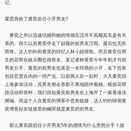
记。
霍思燕抢了黄奕前任小开男友?
黄奕之所以迅速结婚和她的情感生活并不风顺其实是有关
系的。很久以前黄奕夺走了赵薇的前男友汪雨。最后也无疾
而终。达人钧钧和黄奕的经纪人林小姐很熟。而且黄奕任帮
主的花帮在娱乐圈也很有名。某记者称黄奕今年年初才与前
男友分手。黄奕的前男友也算是一名经商的小开，名下也有
包括百货在内的一些产业。以前两人在一起时，大凡黄奕回
上海参加活动，其男友都会形影不离地陪伴着她。根据花帮
得活动和资料，我们得知黄奕前男友在上海开了一家香港洗
脚城。而这个人在黄奕的博客中也有链接，达人钧钧猜测黄
奕博客好友链接里的幽冥就是黄奕的前男友。
那么黄奕跟前任小开男友5年的感情为什么突然分手？据