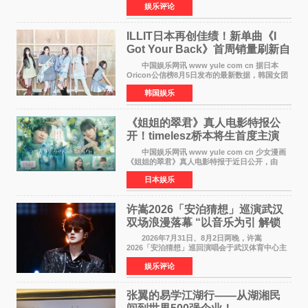
娱乐评论
以重落地·真务实·强链接为主题的2026&lsquo;人
工智能+&rsquo
ILLIT日本再创佳绩！新单曲《I
Got Your Back》首周销量刷新自
身纪录
中国娱乐网讯 www yule com cn 据日本
Oricon公信榜8月5日发布的最新数据，韩国女团
ILLIT在日本发行的第二张单曲《I Got Your
韩国娱乐
Back》首周销量达到71,009张，成功跻身最新一
期周单曲排行
《姐姐的翠君》真人电影特报公
开！timelesz桥本将生首度主演
12月4日上映
中国娱乐网讯 www yule com cn 少女漫画
《姐姐的翠君》真人电影特报于近日公开，由
timelesz成员桥本将生担任主演，这也是他首次
日本娱乐
担任电影主演，引发高度关注。 女高中生咲
苗翠（中岛瑠菜
许嵩2026「安泊猜想」巡演武汉
双场浪漫落幕 “以音乐为引 解锁
江城记忆”
2026年7月31日、8月2日两晚，许嵩
2026「安泊猜想」巡回演唱会于武汉体育中心主
体育场盛大开唱。许嵩与数万歌迷在此相聚，从
娱乐评论
浪漫惬意的舞台设计到充满诚意与惊喜的现场互
动，共同开启了一场关于
张翼的易学江湖行——从湖湘民