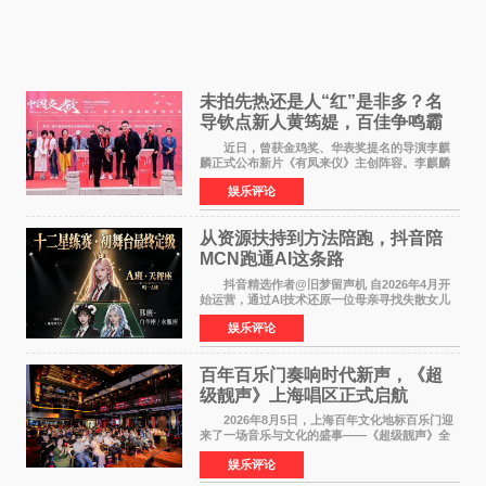
未拍先热还是人“红”是非多？名
导钦点新人黄筠媞，百佳争鸣霸
气回应
近日，曾获金鸡奖、华表奖提名的导演李麒
麟正式公布新片《有凤来仪》主创阵容。李麒麟
早年凭电影《华容道》获得金鸡奖、华表奖提
娱乐评论
名，此后长期参与国内外电影制作，其担任制片
人参与的作品亦曾
从资源扶持到方法陪跑，抖音陪
MCN跑通AI这条路
抖音精选作者@旧梦留声机 自2026年4月开
始运营，通过AI技术还原一位母亲寻找失散女儿
的故事，凭借强情感表达获得大量用户关注，发
娱乐评论
布仅21小时便获得超1亿曝光、超1000万互动。
此后，账号持续沿
百年百乐门奏响时代新声，《超
级靓声》上海唱区正式启航
2026年8月5日，上海百年文化地标百乐门迎
来了一场音乐与文化的盛事——《超级靓声》全
国励志音乐公益节目上海唱区新闻发布会暨启动
娱乐评论
仪式在此隆重举行。各界领导、嘉宾与媒体朋友
齐聚一堂，共同