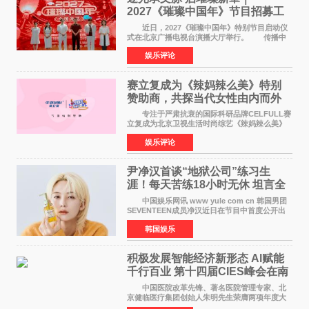
2027《璀璨中国年》节目招募工
作圆满启动
近日，2027《璀璨中国年》特别节目启动仪
式在北京广播电视台演播大厅举行。 传播中
华优秀传统文化，弘扬纯正国风艺术，打造高规
娱乐评论
格、高质感、正能量的文艺盛典，是璀璨中国年
矢志不渝的初心
赛立复成为《辣妈辣么美》特别
赞助商，共探当代女性由内而外
活力美
专注于严肃抗衰的国际科研品牌CELFULL赛
立复成为北京卫视生活时尚综艺《辣妈辣么美》
的特别赞助商,明星辣妈袁咏仪倾情参与，向广大
娱乐评论
都市女性传递健康生活新主张，寄语当代女性在
家庭与自我之间
尹净汉首谈“地狱公司”练习生
涯！每天苦练18小时无休 坦言全
靠成员撑过来
中国娱乐网讯 www yule com cn 韩国男团
SEVENTEEN成员净汉近日在节目中首度公开出
道前的残酷练习生经历，并提及经纪公司Pledis
韩国娱乐
娱乐，引发广泛关注。 在8月2日播出的日本
TBS综艺节目《周
积极发展智能经济新形态 Al赋能
千行百业 第十四届CIES峰会在南
京盛大召开
中国医院改革先锋、著名医院管理专家、北
京健临医疗集团创始人朱明先生荣膺两项年度大
奖 2026年7月31日，盛夏金陵，长江之畔，