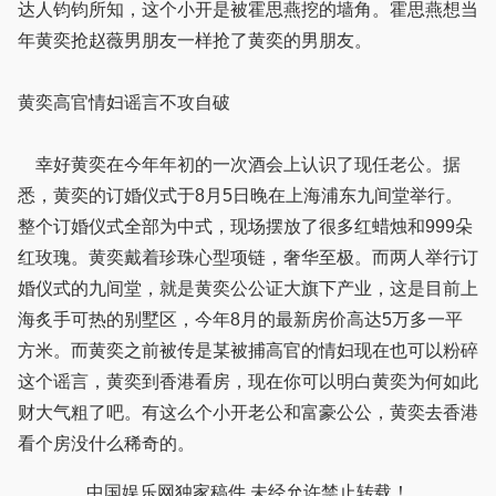
达人钧钧所知，这个小开是被霍思燕挖的墙角。霍思燕想当
年黄奕抢赵薇男朋友一样抢了黄奕的男朋友。
黄奕高官情妇谣言不攻自破
幸好黄奕在今年年初的一次酒会上认识了现任老公。据
悉，黄奕的订婚仪式于8月5日晚在上海浦东九间堂举行。
整个订婚仪式全部为中式，现场摆放了很多红蜡烛和999朵
红玫瑰。黄奕戴着珍珠心型项链，奢华至极。而两人举行订
婚仪式的九间堂，就是黄奕公公证大旗下产业，这是目前上
海炙手可热的别墅区，今年8月的最新房价高达5万多一平
方米。而黄奕之前被传是某被捕高官的情妇现在也可以粉碎
这个谣言，黄奕到香港看房，现在你可以明白黄奕为何如此
财大气粗了吧。有这么个小开老公和富豪公公，黄奕去香港
看个房没什么稀奇的。
中国娱乐网独家稿件 未经允许禁止转载！