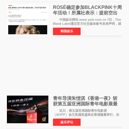
ROSÉ确定参加BLACKPINK十周
年活动！所属社表示：提前空出
了时间
中国娱乐网讯 www yule com cn 7日，The
Black Label通过官方社交媒体账号发表声明，就
近期网络上关于ROS&Eacute;个人行程及是否参
韩国娱乐
加BLACKPINK出道纪念活动的种种猜测作出正
式回应。 Th
青年导演朱愷淇《香港一夜》斩
获第五届亚洲国际青年电影展最
佳剧本改编奖
近日，第五届亚洲国际青年电影展
（AIYFF）金兰奖颁奖盛典在香港隆重举行。在
这场汇聚数百位海内外电影人、文化界人士及媒
娱乐评论
体代表的亚洲青年影视盛会上，香港本土电影
《香港一夜》（Dawn in Ho