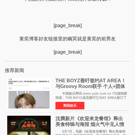
[page_break]
黄奕博客好友链接里的幽冥就是黄奕的前男友
[page_break]
推荐新闻
THE BOYZ善旴签约AT AREA！
与Groovy Room联手 个人+团体
活动并行
中国娱乐网讯 www yule com cn 7日据独家
报道，THE BOYZ成员善旴已与AT AREA签订了
专属合约。AT AREA是由知名制作人组合
韩国娱乐
Groovy Room创立的hip-hop厂牌，旗下拥有多
位实力派音乐人，在韩
沈腾新片《欢迎来龙餐馆》释出
美食特辑与海报 烟火气中见人情
温暖
8月7日，电影《欢迎来龙餐馆》释出美食特