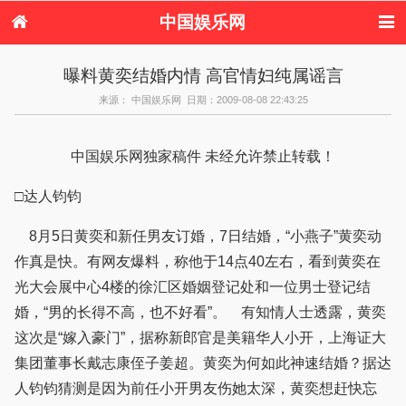
中国娱乐网
首页
新闻
女性
内地娱乐
曝料黄奕结婚内情 高官情妇纯属谣言
港台娱乐
日本娱乐
韩国娱乐
欧美娱乐
来源： 中国娱乐网 日期：2009-08-08 22:43:25
体育花边
音乐新闻
影视新闻
内地明星八卦
港台明星八卦
日本韩国明星
欧美明星八卦
娱乐评论
八卦
中国娱乐网独家稿件 未经允许禁止转载！
□达人钧钧
8月5日黄奕和新任男友订婚，7日结婚，“小燕子”黄奕动
作真是快。有网友爆料，称他于14点40左右，看到黄奕在
光大会展中心4楼的徐汇区婚姻登记处和一位男士登记结
婚，“男的长得不高，也不好看”。 有知情人士透露，黄奕
这次是“嫁入豪门”，据称新郎官是美籍华人小开，上海证大
集团董事长戴志康侄子姜超。黄奕为何如此神速结婚？据达
人钧钧猜测是因为前任小开男友伤她太深，黄奕想赶快忘