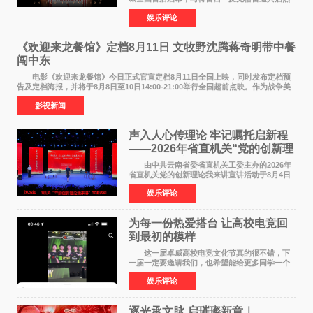
爱 2026 年7 月21 日，
娱乐评论
NBAUNITEDBYJACK&JONES 全国首店，于郑
州正弘城正式启幕。NBA 传奇球星
《欢迎来龙餐馆》定档8月11日 文牧野沈腾蒋奇明带中餐
闯中东
电影《欢迎来龙餐馆》今日正式官宣定档8月11日全国上映，同时发布定档预
告及定档海报，并将于8月8日至10日14:00-21:00举行全国超前点映。作为战争美
食大片，影片讲述的是中国厨师徐福（沈腾
影视新闻
声入人心传理论 牢记嘱托启新程
——2026年省直机关“党的创新理
论我来讲”宣讲活动圆满落幕
由中共云南省委省直机关工委主办的2026年
省直机关党的创新理论我来讲宣讲活动于8月4日
至5日在昆明举办。活动以 "牢记嘱托 感恩奋进
娱乐评论
开创云南发展新局面 "为主题，坚持以新时代中国
特色社会主义
为每一份热爱搭台 让高校电竞回
到最初的模样
这一届卓威高校电竞文化节真的很不错，下
一届一定要邀请我们，也希望能给更多同学一个
来到现场的机会。 2026卓威高校电竞文化节
娱乐评论
已经落下帷幕，在活动结束后，仍有不少高校电
竞社负责人和现
逐光承文脉 启璀璨新章｜