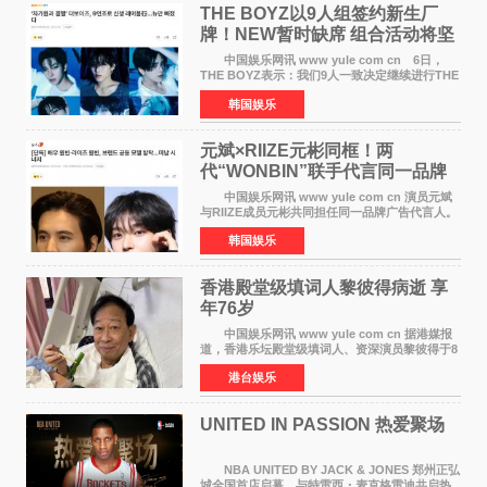
THE BOYZ以9人组签约新生厂
牌！NEW暂时缺席 组合活动将坚
定不移继续
中国娱乐网讯 www yule com cn 6日，
THE BOYZ表示：我们9人一致决定继续进行THE
BOYZ组合活动，并且已经完成了组合团体活动
韩国娱乐
签约。目前正在新生厂牌下进行活动准备。尚未
离开THE BOYZ原所
元斌×RIIZE元彬同框！两
代“WONBIN”联手代言同一品牌
颜值天花板合体
中国娱乐网讯 www yule com cn 演员元斌
与RIIZE成员元彬共同担任同一品牌广告代言人。
6日据独家报道，继演员元斌之后，RIIZE元彬最
韩国娱乐
近也被选为某在线中介平台A公司的共同广告代言
人，两人将作
香港殿堂级填词人黎彼得病逝 享
年76岁​
中国娱乐网讯 www yule com cn 据港媒报
道，香港乐坛殿堂级填词人、资深演员黎彼得于8
月5日上午因病离世，终年76岁。好友钟志光透
港台娱乐
露，黎彼得今年3月中风后便卧床休养，身体机能
持续衰退，最
UNITED IN PASSION 热爱聚场
NBA UNITED BY JACK & JONES 郑州正弘
城全国首店启幕，与特雷西・麦克格雷迪共启热