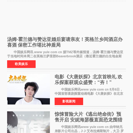
汤姆·霍兰德与赞达亚婚后宴请亲友！英格兰乡间酒店办
喜酒 保密工作堪比神盾局
中国娱乐网讯 www yule com cn 据TMZ等外媒报道，汤姆·霍兰德与赞达亚
于当地时间本周二在英格兰萨里郡Beaverbrook酒店（靠近霍兰德的出生地金斯
顿）举办婚宴，邀请家人与朋友们喝喜酒，庆祝
欧美娱乐
电影《大唐妖探》北京首映礼 欢
乐探案获观众盛赞：“夯！”
中国娱乐网讯www yule com cn 8月6日，
中国首部喜剧探案动画电影《大唐妖探》在北京
举办电影首映礼。导演程腾、联合导演黄珉、总
影视新闻
制片人曹紫建、制片人李莹莹，配音导演张喆，
对白指导程寅，领
惊悚冒险大片《逃出绝命街》预
售开启 安妮海瑟薇直面恐龙围猎
中国娱乐网讯www yule com cn 由华纳兄
弟影片公司出品，J·J·艾布拉姆斯制片，大卫·罗