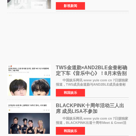
伯特·米切尔执导，好莱坞巨星安妮·海瑟薇和伊万
影视新闻
·麦克格雷格领衔主演的2026暑期惊悚冒险大片
《逃出绝
TWS金道勋×AND2BLE金奎彬确
定下车《音乐中心》！8月末告别
MC席位
中国娱乐网讯 www yule com cn 7日据独家
报道，TWS成员金道勋与AND2BLE成员金奎彬
将于8月离开《音乐中心》MC的位置。 金道
韩国娱乐
勋与金奎彬于去年3月与H2H A-NA一起被选为
《音乐中心》MC，约1
BLACKPINK十周年活动三人出
席 成员LISA不参加
中国娱乐网讯 www yule com cn 7日据独家
报道，BLACKPINK出道十周年Meet & Greet活
动将由智秀、ROS&Eacute;、JENNIE出席，
韩国娱乐
LISA将缺席。 此前BLACKPINK所属社YG并
未为组合出道十周年做