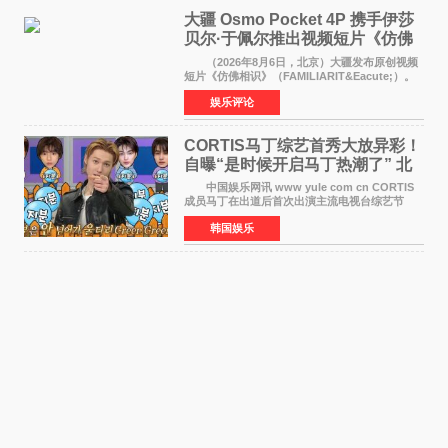
大疆 Osmo Pocket 4P 携手伊莎
贝尔·于佩尔推出视频短片《仿佛
相识》
（2026年8月6日，北京）大疆发布原创视频
短片《仿佛相识》（FAMILIARIT&Eacute;）。
视频短片由戛纳国际电影节最佳女演员伊莎贝尔·
娱乐评论
于佩尔（Isabelle Huppert）主演，全程使用大
疆首款双主摄口
CORTIS马丁综艺首秀大放异彩！
自曝“是时候开启马丁热潮了” 北
美巡演火热进行中
中国娱乐网讯 www yule com cn CORTIS
成员马丁在出道后首次出演主流电视台综艺节
目，展现了多才多艺的魅力。 马丁出演了5日
韩国娱乐
播出的MBC《Radio Star》Fashion与Passion
之间，I&lsquo;m