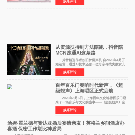
娱乐评论
名，此后长期参与国内外电影制作，其担任制片
人参与的作品亦曾
从资源扶持到方法陪跑，抖音陪
MCN跑通AI这条路
抖音精选作者@旧梦留声机 自2026年4月开
始运营，通过AI技术还原一位母亲寻找失散女儿
的故事，凭借强情感表达获得大量用户关注，发
娱乐评论
布仅21小时便获得超1亿曝光、超1000万互动。
此后，账号持续沿
百年百乐门奏响时代新声，《超
级靓声》上海唱区正式启航
2026年8月5日，上海百年文化地标百乐门迎
来了一场音乐与文化的盛事——《超级靓声》全
国励志音乐公益节目上海唱区新闻发布会暨启动
娱乐评论
仪式在此隆重举行。各界领导、嘉宾与媒体朋友
齐聚一堂，共同
汤姆·霍兰德与赞达亚婚后宴请亲友！英格兰乡间酒店办
喜酒 保密工作堪比神盾局