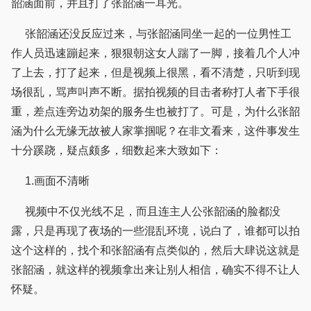
韶涵面前，并且打了张韶涵一耳光。
张韶涵还没反应过来，与张韶涵同坐一起的一位男性工
作人员迅速蹦起来，狠狠朝这女人踹了一脚，接着几个人冲
了上去，打了起来，但是视频上很黑，看不清楚，只听到现
场很乱，骂声叫声不断。据拍视频的目击者称打人者下手很
重，差点连旁边劝架的服务生也被打了。可是，为什么张韶
涵为什么无缘无故被人家掌掴呢？在非文看来，这件事发生
十分蹊跷，疑点颇多，细数起来大致如下：
1.画面不清晰
视频中不仅光线不足，而且连主人公张韶涵的脸都没
露，只是再现了夜场的一些混乱环境，说白了，谁都可以拍
这个这样的，找个和张韶涵有点类似的，然后大肆说这就是
张韶涵，就这样的视频拿出来让别人相信，确实不得不让人
怀疑。