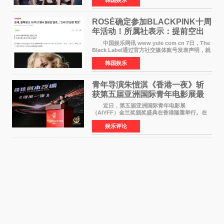
韩国娱乐
LISA将缺席。 此前BLACKPINK所属社YG并
未为组合出道十周年做
ROSÉ确定参加BLACKPINK十周
年活动！所属社表示：提前空出
了时间
中国娱乐网讯 www yule com cn 7日，The
Black Label通过官方社交媒体账号发表声明，就
近期网络上关于ROS&Eacute;个人行程及是否参
韩国娱乐
加BLACKPINK出道纪念活动的种种猜测作出正
式回应。 Th
青年导演朱愷淇《香港一夜》斩
获第五届亚洲国际青年电影展最
佳剧本改编奖
近日，第五届亚洲国际青年电影展
（AIYFF）金兰奖颁奖盛典在香港隆重举行。在
这场汇聚数百位海内外电影人、文化界人士及媒
娱乐评论
体代表的亚洲青年影视盛会上，香港本土电影
《香港一夜》（Dawn in Ho