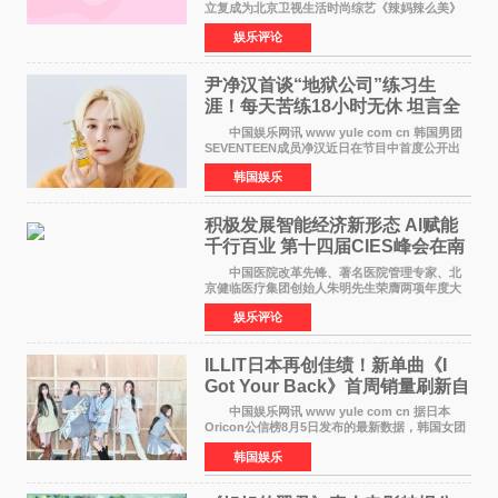
立复成为北京卫视生活时尚综艺《辣妈辣么美》
的特别赞助商,明星辣妈袁咏仪倾情参与，向广大
娱乐评论
都市女性传递健康生活新主张，寄语当代女性在
家庭与自我之间
尹净汉首谈“地狱公司”练习生
涯！每天苦练18小时无休 坦言全
靠成员撑过来
中国娱乐网讯 www yule com cn 韩国男团
SEVENTEEN成员净汉近日在节目中首度公开出
道前的残酷练习生经历，并提及经纪公司Pledis
韩国娱乐
娱乐，引发广泛关注。 在8月2日播出的日本
TBS综艺节目《周
积极发展智能经济新形态 Al赋能
千行百业 第十四届CIES峰会在南
京盛大召开
中国医院改革先锋、著名医院管理专家、北
京健临医疗集团创始人朱明先生荣膺两项年度大
奖 2026年7月31日，盛夏金陵，长江之畔，
娱乐评论
以重落地·真务实·强链接为主题的2026&lsquo;人
工智能+&rsquo
ILLIT日本再创佳绩！新单曲《I
Got Your Back》首周销量刷新自
身纪录
中国娱乐网讯 www yule com cn 据日本
Oricon公信榜8月5日发布的最新数据，韩国女团
ILLIT在日本发行的第二张单曲《I Got Your
韩国娱乐
Back》首周销量达到71,009张，成功跻身最新一
期周单曲排行