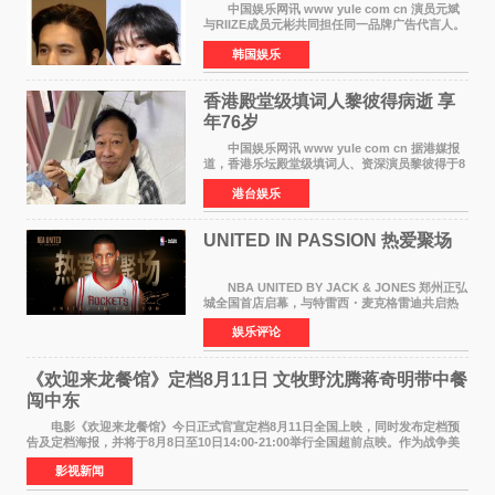
颜值天花板合体
中国娱乐网讯 www yule com cn 演员元斌
与RIIZE成员元彬共同担任同一品牌广告代言人。
6日据独家报道，继演员元斌之后，RIIZE元彬最
韩国娱乐
近也被选为某在线中介平台A公司的共同广告代言
人，两人将作
香港殿堂级填词人黎彼得病逝 享
年76岁​
中国娱乐网讯 www yule com cn 据港媒报
道，香港乐坛殿堂级填词人、资深演员黎彼得于8
月5日上午因病离世，终年76岁。好友钟志光透
港台娱乐
露，黎彼得今年3月中风后便卧床休养，身体机能
持续衰退，最
UNITED IN PASSION 热爱聚场
NBA UNITED BY JACK & JONES 郑州正弘
城全国首店启幕，与特雷西・麦克格雷迪共启热
爱 2026 年7 月21 日，
娱乐评论
NBAUNITEDBYJACK&JONES 全国首店，于郑
州正弘城正式启幕。NBA 传奇球星
《欢迎来龙餐馆》定档8月11日 文牧野沈腾蒋奇明带中餐
闯中东
电影《欢迎来龙餐馆》今日正式官宣定档8月11日全国上映，同时发布定档预
告及定档海报，并将于8月8日至10日14:00-21:00举行全国超前点映。作为战争美
食大片，影片讲述的是中国厨师徐福（沈腾
影视新闻