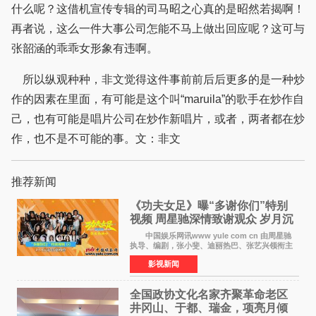
什么呢？这借机宣传专辑的司马昭之心真的是昭然若揭啊！
再者说，这么一件大事公司怎能不马上做出回应呢？这可与
张韶涵的乖乖女形象有违啊。
所以纵观种种，非文觉得这件事前前后后更多的是一种炒
作的因素在里面，有可能是这个叫“maruila”的歌手在炒作自
己，也有可能是唱片公司在炒作新唱片，或者，两者都在炒
作，也不是不可能的事。文：非文
推荐新闻
《功夫女足》曝“多谢你们”特别
视频 周星驰深情致谢观众 岁月沉
淀不灭初心
中国娱乐网讯www yule com cn 由周星驰
执导、编剧，张小斐、迪丽热巴、张艺兴领衔主
演，刘嘉玲、佐藤健特别出演，艾米、雪野、蔡
影视新闻
思贝、胡予安、倪好特别介绍的喜剧电影《功夫
女足》释出多谢你
全国政协文化名家齐聚革命老区
井冈山、于都、瑞金，项亮月倾