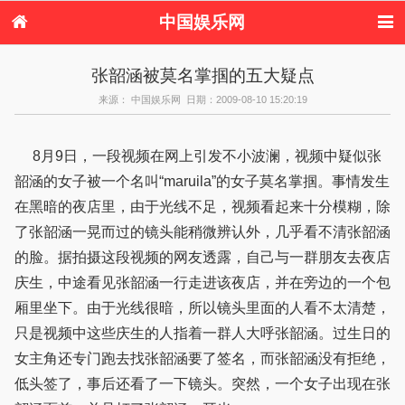
中国娱乐网
首页
新闻
女性
内地娱乐
张韶涵被莫名掌掴的五大疑点
港台娱乐
日本娱乐
韩国娱乐
欧美娱乐
来源： 中国娱乐网 日期：2009-08-10 15:20:19
体育花边
音乐新闻
影视新闻
内地明星八卦
港台明星八卦
日本韩国明星
欧美明星八卦
娱乐评论
八卦
8月9日，一段视频在网上引发不小波澜，视频中疑似张
韶涵的女子被一个名叫“maruila”的女子莫名掌掴。事情发生
在黑暗的夜店里，由于光线不足，视频看起来十分模糊，除
了张韶涵一晃而过的镜头能稍微辨认外，几乎看不清张韶涵
的脸。据拍摄这段视频的网友透露，自己与一群朋友去夜店
庆生，中途看见张韶涵一行走进该夜店，并在旁边的一个包
厢里坐下。由于光线很暗，所以镜头里面的人看不太清楚，
只是视频中这些庆生的人指着一群人大呼张韶涵。过生日的
女主角还专门跑去找张韶涵要了签名，而张韶涵没有拒绝，
低头签了，事后还看了一下镜头。突然，一个女子出现在张