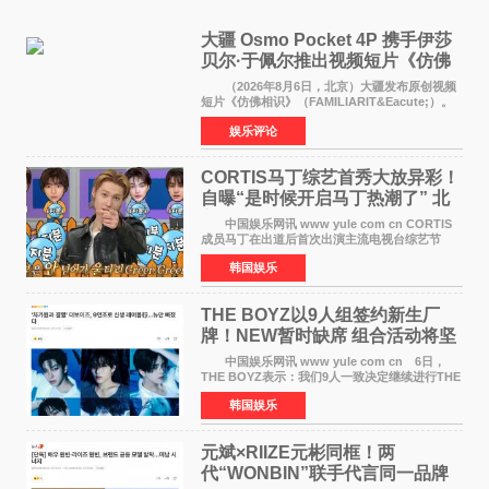
大疆 Osmo Pocket 4P 携手伊莎
贝尔·于佩尔推出视频短片《仿佛
相识》
（2026年8月6日，北京）大疆发布原创视频
短片《仿佛相识》（FAMILIARIT&Eacute;）。
视频短片由戛纳国际电影节最佳女演员伊莎贝尔·
娱乐评论
于佩尔（Isabelle Huppert）主演，全程使用大
疆首款双主摄口
CORTIS马丁综艺首秀大放异彩！
自曝“是时候开启马丁热潮了” 北
美巡演火热进行中
中国娱乐网讯 www yule com cn CORTIS
成员马丁在出道后首次出演主流电视台综艺节
目，展现了多才多艺的魅力。 马丁出演了5日
韩国娱乐
播出的MBC《Radio Star》Fashion与Passion
之间，I&lsquo;m
THE BOYZ以9人组签约新生厂
牌！NEW暂时缺席 组合活动将坚
定不移继续
中国娱乐网讯 www yule com cn 6日，
THE BOYZ表示：我们9人一致决定继续进行THE
BOYZ组合活动，并且已经完成了组合团体活动
韩国娱乐
签约。目前正在新生厂牌下进行活动准备。尚未
离开THE BOYZ原所
元斌×RIIZE元彬同框！两
代“WONBIN”联手代言同一品牌