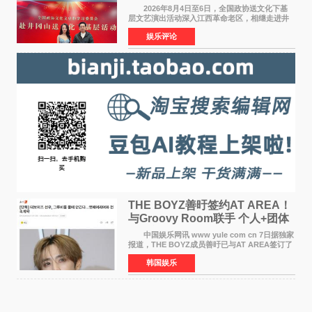
情献唱《桃花谣》致敬红色沃土
2026年8月4日至6日，全国政协送文化下基
层文艺演出活动深入江西革命老区，相继走进井
冈山、于都长征出发地、瑞金三地。由全国政协
娱乐评论
文化文史和学习委员会副主任、甘肃省政协原主
席欧阳坚率团，一
THE BOYZ善旴签约AT AREA！
与Groovy Room联手 个人+团体
活动并行
中国娱乐网讯 www yule com cn 7日据独家
报道，THE BOYZ成员善旴已与AT AREA签订了
专属合约。AT AREA是由知名制作人组合
韩国娱乐
Groovy Room创立的hip-hop厂牌，旗下拥有多
位实力派音乐人，在韩