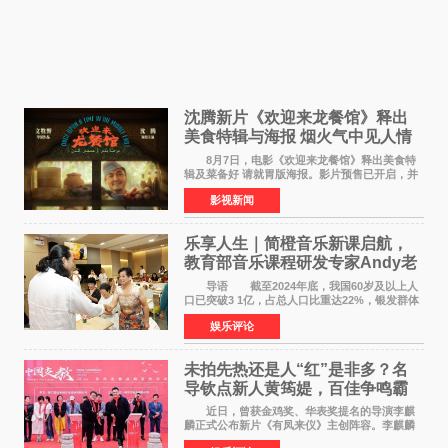
沈腾新片《欢迎来龙餐馆》释出
美食特辑与海报 烟火气中见人情
温暖
8月7日，电影《欢迎来龙餐馆》释出美食特
辑及菜备好 请就胃版海报。影片预售已开启，并
将于8月8日至10日14:00-21:00举行全国超前点
影视新闻
映。电影《欢迎来龙餐馆》作为战争美食喜剧大
片，讲述了中国
乐享人生｜简橙音乐新课启航，
教育部音乐课程研发专家Andy老
师重磅入驻领航银龄琴声
导语 截至2024年底，我国60岁及以上人
口已突破3 1亿，占总人口比重达22%，银发群体
的精神文化需求日益凸显。2024年1月，国务院办
娱乐评论
公厅印发《关于发展银发经济增进老年人福祉的
意见》——这是
未拍先热还是人“红”是非多？名
导钦点新人黄筠媞，百佳争鸣霸
气回应
近日，曾获金鸡奖、华表奖提名的导演李麒
麟正式公布新片《有凤来仪》主创阵容。李麒麟
早年凭电影《华容道》获得金鸡奖、华表奖提