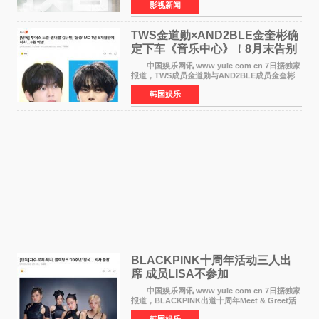
影视新闻
·麦克格雷格领衔主演的2026暑期惊悚冒险大片
《逃出绝
TWS金道勋×AND2BLE金奎彬确
定下车《音乐中心》！8月末告别
MC席位
中国娱乐网讯 www yule com cn 7日据独家
报道，TWS成员金道勋与AND2BLE成员金奎彬
将于8月离开《音乐中心》MC的位置。 金道
韩国娱乐
勋与金奎彬于去年3月与H2H A-NA一起被选为
《音乐中心》MC，约1
BLACKPINK十周年活动三人出
席 成员LISA不参加
中国娱乐网讯 www yule com cn 7日据独家
报道，BLACKPINK出道十周年Meet & Greet活
动将由智秀、ROS&Eacute;、JENNIE出席，