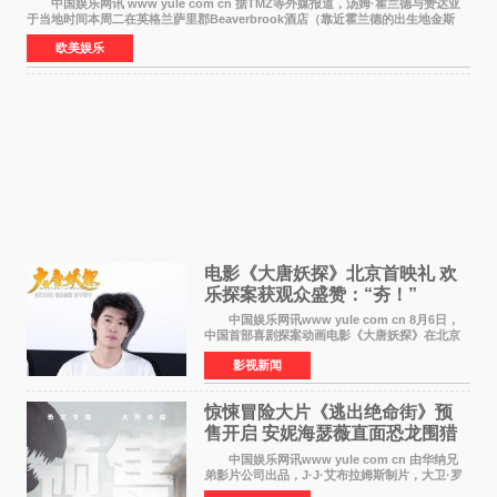
中国娱乐网讯 www yule com cn 据TMZ等外媒报道，汤姆·霍兰德与赞达亚
于当地时间本周二在英格兰萨里郡Beaverbrook酒店（靠近霍兰德的出生地金斯
顿）举办婚宴，邀请家人与朋友们喝喜酒，庆祝
欧美娱乐
电影《大唐妖探》北京首映礼 欢
乐探案获观众盛赞：“夯！”
中国娱乐网讯www yule com cn 8月6日，
中国首部喜剧探案动画电影《大唐妖探》在北京
举办电影首映礼。导演程腾、联合导演黄珉、总
影视新闻
制片人曹紫建、制片人李莹莹，配音导演张喆，
对白指导程寅，领
惊悚冒险大片《逃出绝命街》预
售开启 安妮海瑟薇直面恐龙围猎
中国娱乐网讯www yule com cn 由华纳兄
弟影片公司出品，J·J·艾布拉姆斯制片，大卫·罗
伯特·米切尔执导，好莱坞巨星安妮·海瑟薇和伊万