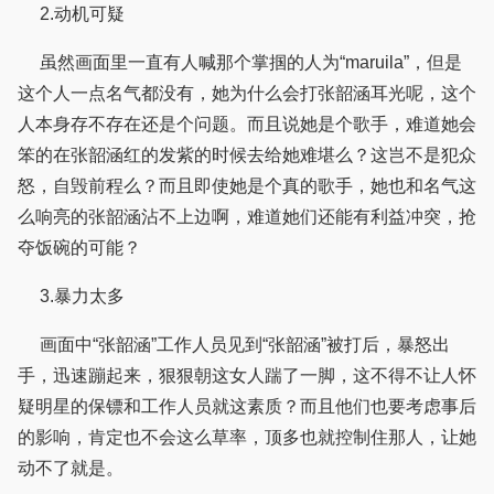
2.动机可疑
虽然画面里一直有人喊那个掌掴的人为“maruila”，但是
这个人一点名气都没有，她为什么会打张韶涵耳光呢，这个
人本身存不存在还是个问题。而且说她是个歌手，难道她会
笨的在张韶涵红的发紫的时候去给她难堪么？这岂不是犯众
怒，自毁前程么？而且即使她是个真的歌手，她也和名气这
么响亮的张韶涵沾不上边啊，难道她们还能有利益冲突，抢
夺饭碗的可能？
3.暴力太多
画面中“张韶涵”工作人员见到“张韶涵”被打后，暴怒出
手，迅速蹦起来，狠狠朝这女人踹了一脚，这不得不让人怀
疑明星的保镖和工作人员就这素质？而且他们也要考虑事后
的影响，肯定也不会这么草率，顶多也就控制住那人，让她
动不了就是。