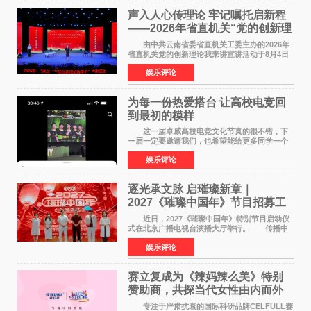
声入人心传理论 牢记嘱托启新程
——2026年省直机关“党的创新理
论我来讲”宣讲活动圆满落幕
由中共云南省委省直机关工委主办的2026年
省直机关党的创新理论我来讲宣讲活动于8月4日
至5日在昆明举办。活动以 "牢记嘱托 感恩奋进
娱乐评论
开创云南发展新局面 "为主题，坚持以新时代中国
特色社会主义
为每一份热爱搭台 让高校电竞回
到最初的模样
这一届卓威高校电竞文化节真的很不错，下
一届一定要邀请我们，也希望能给更多同学一个
来到现场的机会。 2026卓威高校电竞文化节
娱乐评论
已经落下帷幕，在活动结束后，仍有不少高校电
竞社负责人和现
逐光承文脉 启璀璨新章｜
2027《璀璨中国年》节目招募工
作圆满启动
近日，2027《璀璨中国年》特别节目启动仪
式在北京广播电视台演播大厅举行。 传播中
华优秀传统文化，弘扬纯正国风艺术，打造高规
娱乐评论
格、高质感、正能量的文艺盛典，是璀璨中国年
矢志不渝的初心
赛立复成为《辣妈辣么美》特别
赞助商，共探当代女性由内而外
活力美
专注于严肃抗衰的国际科研品牌CELFULL赛