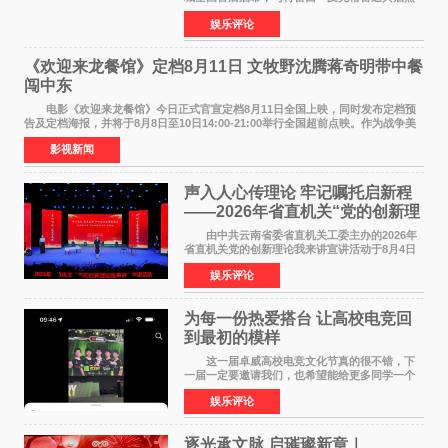
爱 2026 年7 月21 日，
娱乐评论
NBAUNITEDBYJACK&JONES 全国首店，于郑
州正弘城正式启幕。NBA 传奇球星
《欢迎来龙餐馆》定档8月11日 文牧野沈腾蒋奇明带中餐
闯中东
电影《欢迎来龙餐馆》今日正式官宣定档8月11日全国上映，同时发布定档预
告及定档海报，并将于8月8日至10日14:00-21:00举行全国超前点映。作为战争美
食大片，影片讲述的是中国厨师徐福（沈腾
影视新闻
声入人心传理论 牢记嘱托启新程
——2026年省直机关“党的创新理
论我来讲”宣讲活动圆满落幕
由中共云南省委省直机关工委主办的2026年
省直机关党的创新理论我来讲宣讲活动于8月4日
至5日在昆明举办。活动以 "牢记嘱托 感恩奋进
娱乐评论
开创云南发展新局面 "为主题，坚持以新时代中国
特色社会主义
为每一份热爱搭台 让高校电竞回
到最初的模样
这一届卓威高校电竞文化节真的很不错，下
一届一定要邀请我们，也希望能给更多同学一个
来到现场的机会。 2026卓威高校电竞文化节
娱乐评论
已经落下帷幕，在活动结束后，仍有不少高校电
竞社负责人和现
逐光承文脉 启璀璨新章｜