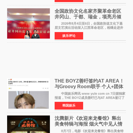
女足》释出多谢你
全国政协文化名家齐聚革命老区
井冈山、于都、瑞金，项亮月倾
情献唱《桃花谣》致敬红色沃土
2026年8月4日至6日，全国政协送文化下基
层文艺演出活动深入江西革命老区，相继走进井
冈山、于都长征出发地、瑞金三地。由全国政协
娱乐评论
文化文史和学习委员会副主任、甘肃省政协原主
席欧阳坚率团，一
THE BOYZ善旴签约AT AREA！
与Groovy Room联手 个人+团体
活动并行
中国娱乐网讯 www yule com cn 7日据独家
报道，THE BOYZ成员善旴已与AT AREA签订了
专属合约。AT AREA是由知名制作人组合
韩国娱乐
Groovy Room创立的hip-hop厂牌，旗下拥有多
位实力派音乐人，在韩
沈腾新片《欢迎来龙餐馆》释出
美食特辑与海报 烟火气中见人情
温暖
8月7日，电影《欢迎来龙餐馆》释出美食特