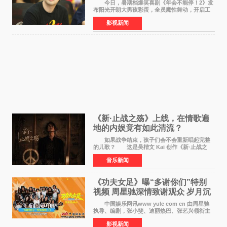
满满
今日，暑期档爆笑喜剧《年会不能停！2》发
布阳光开朗大男孩彩蛋，全员魔性舞动，开启工
位狂欢模式。影片于昨日同步举办专家座谈会，
影视新闻
导演董润年、总制片人应萝佳出席现场，与一众
业内、学界专家
《新·止战之殇》上线，在情歌遍
地的内娱竟有如此清流？
如果战争结束，孩子们会不会重新唱起完整
的儿歌？ 这是吴楷文 Kai 创作《新·止战之
殇》时最初的想法。 从伊朗相关冲突引发的
音乐新闻
地区局势，到世界各地仍在发生的动荡与不安，
战争从来不只
《功夫女足》曝“多谢你们”特别
视频 周星驰深情致谢观众 岁月沉
淀不灭初心
中国娱乐网讯www yule com cn 由周星驰
执导、编剧，张小斐、迪丽热巴、张艺兴领衔主
演，刘嘉玲、佐藤健特别出演，艾米、雪野、蔡
影视新闻
思贝、胡予安、倪好特别介绍的喜剧电影《功夫