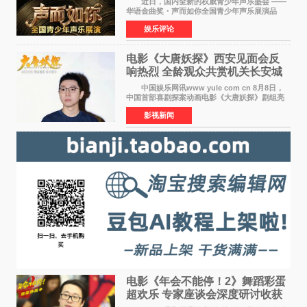
近日，国内全新的权威青少年声乐盛会 ——
评审
华语金曲奖・声而如你全国青少年声乐展演品
牌，在湖南长沙隆重举行官宣，国内又一高规格
娱乐评论
青少年声乐赛事全面启航。 本赛事由寰宇声
扬联合华语金曲
电影《大唐妖探》西安见面会反
响热烈 全龄观众共赏机关长安城
中国娱乐网讯www yule com cn 8月8日，
中国首部喜剧探案动画电影《大唐妖探》剧组亮
相西安，举办线下见面会活动。导演程腾、联合
影视新闻
导演黄珉、总制片人曹紫建、制片人李莹莹、领
衔声音出演雷淞然
电影《年会不能停！2》舞蹈彩蛋
超欢乐 专家座谈会深度研讨收获