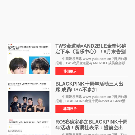
TWS金道勋×AND2BLE金奎彬确
定下车《音乐中心》！8月末告别
MC席位
中国娱乐网讯 www yule com cn 7日据独家
报道，TWS成员金道勋与AND2BLE成员金奎彬
将于8月离开《音乐中心》MC的位置。 金道
韩国娱乐
勋与金奎彬于去年3月与H2H A-NA一起被选为
《音乐中心》MC，约1
BLACKPINK十周年活动三人出
席 成员LISA不参加
中国娱乐网讯 www yule com cn 7日据独家
报道，BLACKPINK出道十周年Meet & Greet活
动将由智秀、ROS&Eacute;、JENNIE出席，
韩国娱乐
LISA将缺席。 此前BLACKPINK所属社YG并
未为组合出道十周年做
ROSÉ确定参加BLACKPINK十周
年活动！所属社表示：提前空出
了时间
中国娱乐网讯 www yule com cn 7日，The