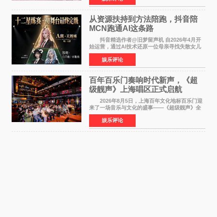
人参与的作品亦曾
从资源扶持到方法陪跑，抖音陪
MCN跑通AI这条路
抖音精选作者@旧梦留声机 自2026年4月开
始运营，通过AI技术还原一位母亲寻找失散女儿
的故事，凭借强情感表达获得大量用户关注，发
娱乐评论
布仅21小时便获得超1亿曝光、超1000万互动。
此后，账号持续沿
百年百乐门奏响时代新声，《超
级靓声》上海唱区正式启航
2026年8月5日，上海百年文化地标百乐门迎
来了一场音乐与文化的盛事——《超级靓声》全
国励志音乐公益节目上海唱区新闻发布会暨启动
娱乐评论
仪式在此隆重举行。各界领导、嘉宾与媒体朋友
齐聚一堂，共同