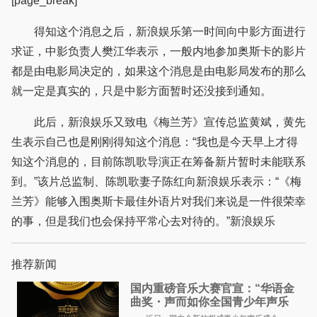
[page_break]
得知这个消息之后，新浪娱乐第一时间向中影方面进行
求证，中影负责人樊江华表示，一般内地参加奥斯卡的影片
都是由电影局决定的，如果这个消息是由电影局发布的那么
就一定是真实的，只是中影方面暂时还没接到通知。
此后，新浪娱乐又致电《梅兰芳》宣传总监黄斌，黄先
生表示自己也是刚刚得知这个消息：“我也是今天早上才得
知这个消息的，目前陈凯歌导演正在筹备新片暂时未能联系
到。”该片总监制、陈凯歌妻子陈红向新浪娱乐表示：“《梅
兰芳》能够入围奥斯卡最佳外语片对我们来说是一件很荣幸
的事，但是我们也会保持平常心去对待的。”新浪娱乐
推荐新闻
国内重磅音乐大赛官宣：“华语金
曲奖・声而如你全国青少年声乐
展演” 正式启幕，阿沁出任明星总