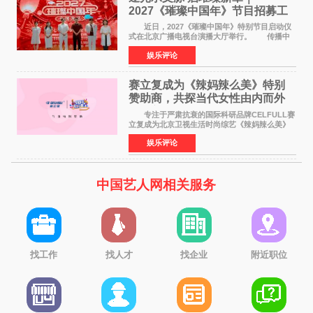
2027《璀璨中国年》节目招募工
作圆满启动
近日，2027《璀璨中国年》特别节目启动仪
式在北京广播电视台演播大厅举行。 传播中
华优秀传统文化，弘扬纯正国风艺术，打造高规
娱乐评论
格、高质感、正能量的文艺盛典，是璀璨中国年
矢志不渝的初心
赛立复成为《辣妈辣么美》特别
赞助商，共探当代女性由内而外
活力美
专注于严肃抗衰的国际科研品牌CELFULL赛
立复成为北京卫视生活时尚综艺《辣妈辣么美》
的特别赞助商,明星辣妈袁咏仪倾情参与，向广大
娱乐评论
都市女性传递健康生活新主张，寄语当代女性在
家庭与自我之间
中国艺人网相关服务
找工作
找人才
找企业
附近职位