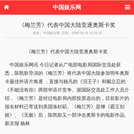
中国娱乐网
首页
新闻
女性
内地娱乐
《梅兰芳》代表中国大陆竞逐奥斯卡奖
港台娱乐
日本娱乐
韩国娱乐
欧美娱乐
来源： 中国娱乐网 日期：2009-09-26 14:28:15
体育花边
音乐新闻
影视新闻
内地明星八卦
港台明星八卦
日本韩国明星
欧美明星八卦
娱乐评论
八卦
《梅兰芳》代表中国大陆竞逐奥斯卡奖
中国娱乐网讯 今日记者从广电部电影局国际交流处获
悉，陈凯歌导演的《梅兰芳》将代表中国大陆参加明年奥斯
卡最佳外语片角逐 ，直接与杨凡的《泪王子》和戴立忍的
《不能没有你》两部华语片竞争。据国际交流处工作人员介
绍，《梅兰芳》是经过电影局内部投票选出的，目前影片的
报名材料已寄送到美国洛杉矶。《梅兰芳》是继《霸王别
姬》、《无极》后，陈凯歌又一部冲击奥斯卡的电影作品。
新京报 杨林