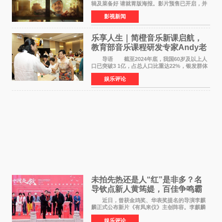
辑及菜备好 请就胃版海报。影片预售已开启，并
将于8月8日至10日14:00-21:00举行全国超前点
影视新闻
映。电影《欢迎来龙餐馆》作为战争美食喜剧大
片，讲述了中国
乐享人生｜简橙音乐新课启航，
教育部音乐课程研发专家Andy老
师重磅入驻领航银龄琴声
导语 截至2024年底，我国60岁及以上人
口已突破3 1亿，占总人口比重达22%，银发群体
的精神文化需求日益凸显。2024年1月，国务院办
娱乐评论
公厅印发《关于发展银发经济增进老年人福祉的
意见》——这是
未拍先热还是人“红”是非多？名
导钦点新人黄筠媞，百佳争鸣霸
气回应
近日，曾获金鸡奖、华表奖提名的导演李麒
麟正式公布新片《有凤来仪》主创阵容。李麒麟
早年凭电影《华容道》获得金鸡奖、华表奖提
娱乐评论
名，此后长期参与国内外电影制作，其担任制片