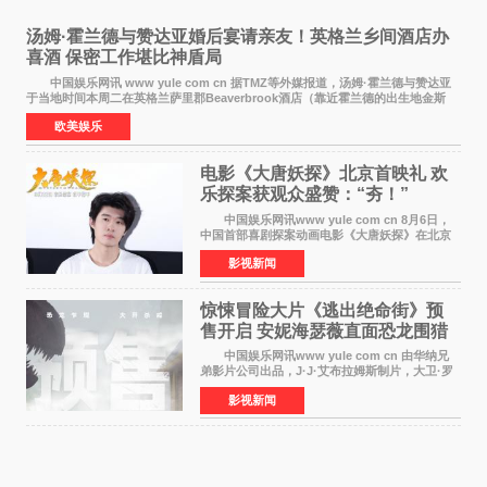
汤姆·霍兰德与赞达亚婚后宴请亲友！英格兰乡间酒店办
喜酒 保密工作堪比神盾局
中国娱乐网讯 www yule com cn 据TMZ等外媒报道，汤姆·霍兰德与赞达亚
于当地时间本周二在英格兰萨里郡Beaverbrook酒店（靠近霍兰德的出生地金斯
顿）举办婚宴，邀请家人与朋友们喝喜酒，庆祝
欧美娱乐
电影《大唐妖探》北京首映礼 欢
乐探案获观众盛赞：“夯！”
中国娱乐网讯www yule com cn 8月6日，
中国首部喜剧探案动画电影《大唐妖探》在北京
举办电影首映礼。导演程腾、联合导演黄珉、总
影视新闻
制片人曹紫建、制片人李莹莹，配音导演张喆，
对白指导程寅，领
惊悚冒险大片《逃出绝命街》预
售开启 安妮海瑟薇直面恐龙围猎
中国娱乐网讯www yule com cn 由华纳兄
弟影片公司出品，J·J·艾布拉姆斯制片，大卫·罗
伯特·米切尔执导，好莱坞巨星安妮·海瑟薇和伊万
影视新闻
·麦克格雷格领衔主演的2026暑期惊悚冒险大片
《逃出绝