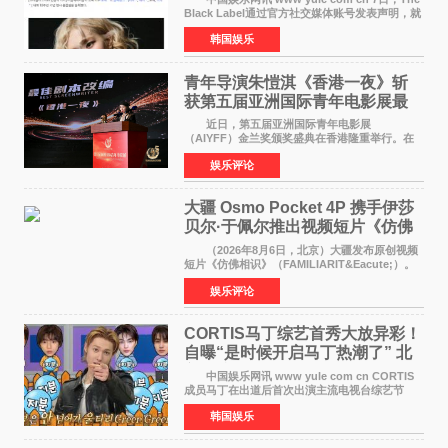
Black Label通过官方社交媒体账号发表声明，就
近期网络上关于ROS&Eacute;个人行程及是否参
韩国娱乐
加BLACKPINK出道纪念活动的种种猜测作出正
式回应。 Th
青年导演朱愷淇《香港一夜》斩
获第五届亚洲国际青年电影展最
佳剧本改编奖
近日，第五届亚洲国际青年电影展
（AIYFF）金兰奖颁奖盛典在香港隆重举行。在
这场汇聚数百位海内外电影人、文化界人士及媒
娱乐评论
体代表的亚洲青年影视盛会上，香港本土电影
《香港一夜》（Dawn in Ho
大疆 Osmo Pocket 4P 携手伊莎
贝尔·于佩尔推出视频短片《仿佛
相识》
（2026年8月6日，北京）大疆发布原创视频
短片《仿佛相识》（FAMILIARIT&Eacute;）。
视频短片由戛纳国际电影节最佳女演员伊莎贝尔·
娱乐评论
于佩尔（Isabelle Huppert）主演，全程使用大
疆首款双主摄口
CORTIS马丁综艺首秀大放异彩！
自曝“是时候开启马丁热潮了” 北
美巡演火热进行中
中国娱乐网讯 www yule com cn CORTIS
成员马丁在出道后首次出演主流电视台综艺节
目，展现了多才多艺的魅力。 马丁出演了5日
韩国娱乐
播出的MBC《Radio Star》Fashion与Passion
之间，I&lsquo;m