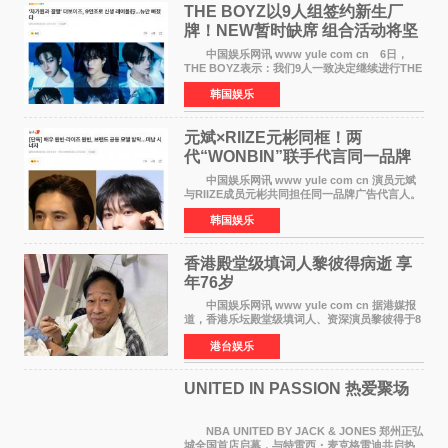
THE BOYZ以9人组签约新生厂
牌！NEW暂时缺席 组合活动将坚
定不移继续
中国娱乐网讯 www yule com cn 6日，
THE BOYZ表示：我们9人一致决定继续进行THE
BOYZ组合活动，并且已经完成了组合团体活动
韩国娱乐
签约。目前正在新生厂牌下进行活动准备。尚未
离开THE BOYZ原所
元斌×RIIZE元彬同框！两
代“WONBIN”联手代言同一品牌
颜值天花板合体
中国娱乐网讯 www yule com cn 演员元斌
与RIIZE成员元彬共同担任同一品牌广告代言人。
6日据独家报道，继演员元斌之后，RIIZE元彬最
韩国娱乐
近也被选为某在线中介平台A公司的共同广告代言
人，两人将作
香港殿堂级填词人黎彼得病逝 享
年76岁​
中国娱乐网讯 www yule com cn 据港媒报
道，香港乐坛殿堂级填词人、资深演员黎彼得于8
月5日上午因病离世，终年76岁。好友钟志光透
港台娱乐
露，黎彼得今年3月中风后便卧床休养，身体机能
持续衰退，最
UNITED IN PASSION 热爱聚场
NBA UNITED BY JACK & JONES 郑州正弘
城全国首店启幕，与特雷西・麦克格雷迪共启热