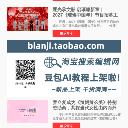
竞社负责人和现
逐光承文脉 启璀璨新章｜
2027《璀璨中国年》节目招募工
作圆满启动
近日，2027《璀璨中国年》特别节目启动仪
式在北京广播电视台演播大厅举行。 传播中
华优秀传统文化，弘扬纯正国风艺术，打造高规
娱乐评论
格、高质感、正能量的文艺盛典，是璀璨中国年
矢志不渝的初心
赛立复成为《辣妈辣么美》特别
赞助商，共探当代女性由内而外
活力美
专注于严肃抗衰的国际科研品牌CELFULL赛
立复成为北京卫视生活时尚综艺《辣妈辣么美》
的特别赞助商,明星辣妈袁咏仪倾情参与，向广大
娱乐评论
都市女性传递健康生活新主张，寄语当代女性在