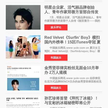
域的双重影响力。 明星企业家、青
明星企业家、活气丽品牌创始
人、青年作家郑善方首部自传发
布， 书写跨界创业者的成长答卷
7月，明星企业家、活气丽品牌创始人、青年
作家郑善方的首部个人自传《能言善方——我的
跨界人生》正式发行。这本书以他的人生轨迹为
娱乐评论
脉络，首次完整公开了从逐梦少年到横跨美业、
公益等多领域的
Red Velvet《Surfin‘ Boy》横扫
国内外榜单！15区iTunes夺冠 夏
日女王强势回归
中国娱乐网讯 www yule com cn 夏日女王
驾到，Red Velvet以〈Surfin&rsquo; Boy〉横
扫国内外榜单，获得音乐粉丝的热烈反响。
韩国娱乐
Red Velvet于3日发行了夏日迷你专辑《Velvet
Summer》，
金秀贤菲律宾粉丝见面会10月举
办 2万人规模
中国娱乐网讯 www yule com cn 由菲律宾
生活方式品牌BENCH主办的金秀贤菲律宾粉丝见
面会，将于10月2日在马尼拉SM Mall of
韩国娱乐
Asia（MOA）竞技场举行，预计规模达2万人。
这也是金秀贤自去年陷
孙艺珍将首登《拜托了冰箱》！
与玄彬的冰箱秘密即将公开