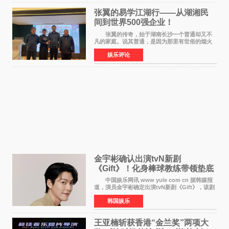
张翼的易学江湖行——从湖湘民
间到世界500强企业！
张翼的传奇，始于湖南长沙一个普通却又不
凡的家庭。说其普通，是因为那里有世俗的烟火
气；说其不凡，是因为家中有一位洞悉天地玄机
娱乐评论
的长者——他的爷爷。作为当地的风水师，爷爷
是张翼走进易学
金宇彬确认出演tvN新剧
《Gift》！化身棒球教练带领垫底
球队逆袭
中国娱乐网讯 www yule com cn 据韩媒报
道，演员金宇彬确定出演tvN新剧《Gift》，该剧
预计将于下半年播出，引发观众高度期待。
韩国娱乐
本剧改编自同名网络漫画，讲述一位经历意外事
故后获得特殊
王亚楠斩获香港“金兰奖”两项大