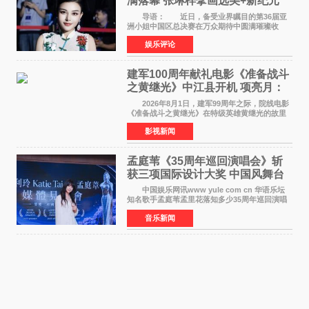
满落幕 张琳梓擘画选美+新纪元
导语： 近日，备受业界瞩目的第36届亚
洲小姐中国区总决赛在万众期待中圆满璀璨收
官。整场盛典汇聚万千芳华，不仅完成了新一届
娱乐评论
美丽代言人的加冕选拔，更在行业发展层面带来
颠覆性突破。活动
建军100周年献礼电影《准备战斗
之黄继光》中江县开机 项亮月：
以光影为笔，书写英雄赞歌
2026年8月1日，建军99周年之际，院线电影
《准备战斗之黄继光》在特级英雄黄继光的故里
——四川省德阳市中江县黄继光出生地正式开
影视新闻
机。本片出品人、总制片人项亮月主持开机仪
式，&zwnj;特级英雄
孟庭苇《35周年巡回演唱会》斩
获三项国际设计大奖 中国风舞台
美学获全球认可
中国娱乐网讯www yule com cn 华语乐坛
知名歌手孟庭苇孟里花落知多少35周年巡回演唱
会再传喜讯。该演唱会先后荣获美国MUSE
音乐新闻
Creative Awards白金奖（Platinum Winner）、
英国London Design