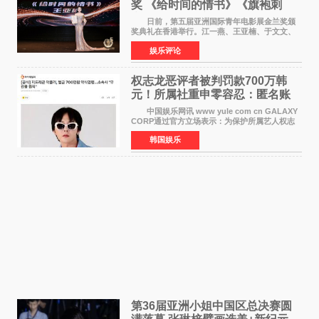
奖 《给时间的情书》《旗袍刺
客》双双获肯定
日前，第五届亚洲国际青年电影展金兰奖颁
奖典礼在香港举行。江一燕、王亚楠、于文文、
李东学等知名演员出席活动。著名演员、导演王
娱乐评论
亚楠凭借音乐故事片《给时间的情书》和院线电
影《旗袍刺客》
权志龙恶评者被判罚款700万韩
元！所属社重申零容忍：匿名账
号也难逃刑责
中国娱乐网讯 www yule com cn GALAXY
CORP通过官方立场表示：为保护所属艺人权志
龙的名誉和权益，将持续对网络上发生的名誉损
韩国娱乐
害、散布虚假事实、侮辱、恶意诽谤等行为采取
法律应对措施。
第36届亚洲小姐中国区总决赛圆