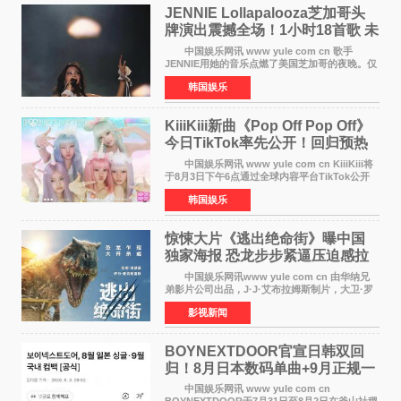
JENNIE Lollapalooza芝加哥头
牌演出震撼全场！1小时18首歌 未
发行新曲首度公开
中国娱乐网讯 www yule com cn 歌手
JENNIE用她的音乐点燃了美国芝加哥的夜晚。仅
需1小时，就足以证明K-pop女性solo艺人首次登
韩国娱乐
上Lollapalooza这一头衔的分量。她向世人展示
了为何自己能作为世
KiiiKiii新曲《Pop Off Pop Off》
今日TikTok率先公开！回归预热
全面启动
中国娱乐网讯 www yule com cn KiiiKiii将
于8月3日下午6点通过全球内容平台TikTok公开
将于10日发行的迷你三辑《WhyKiiiKiii》主打歌
韩国娱乐
〈Pop Off Pop Off〉的挑战视频，率先公开部分
音源和亮
惊悚大片《逃出绝命街》曝中国
独家海报 恐龙步步紧逼压迫感拉
满
中国娱乐网讯www yule com cn 由华纳兄
弟影片公司出品，J·J·艾布拉姆斯制片，大卫·罗
伯特·米切尔执导，好莱坞巨星安妮·海瑟薇、伊万
影视新闻
·麦克格雷格主演的2026年暑期惊悚恐龙大片《逃
出绝命
BOYNEXTDOOR官宣日韩双回
归！8月日本数码单曲+9月正规一
辑改版
中国娱乐网讯 www yule com cn