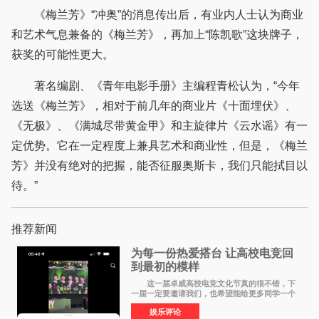
《梅兰芳》“冲奥”的消息传出后，有业内人士认为商业
和艺术气息兼备的《梅兰芳》，再加上“陈凯歌”这块牌子，
获奖的可能性更大。
著名编剧、《青年电影手册》主编程青松认为，“今年
选送《梅兰芳》，相对于前几年的商业片《十面埋伏》、
《无极》、《满城尽带黄金甲》和主旋律片《云水谣》有一
定优势。它在一定程度上兼具艺术和商业性，但是，《梅兰
芳》并没有绝对的把握，能否征服奥斯卡，我们只能拭目以
待。”
推荐新闻
为每一份热爱搭台 让高校电竞回
到最初的模样
这一届卓威高校电竞文化节真的很不错，下
一届一定要邀请我们，也希望能给更多同学一个
来到现场的机会。 2026卓威高校电竞文化节
娱乐评论
已经落下帷幕，在活动结束后，仍有不少高校电