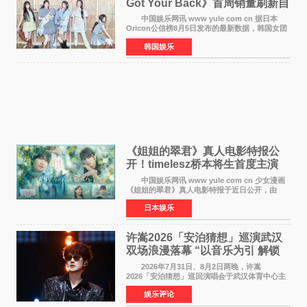
Got Your Back》首周销量刷新自
身纪录
中国娱乐网讯 www yule com cn 据日本
Oricon公信榜8月5日发布的最新数据，韩国女团
ILLIT在日本发行的第二张单曲《I Got Your
韩国娱乐
Back》首周销量达到71,009张，成功跻身最新一
期周单曲排行
《姐姐的翠君》真人电影特报公
开！timelesz桥本将生首度主演
12月4日上映
中国娱乐网讯 www yule com cn 少女漫画
《姐姐的翠君》真人电影特报于近日公开，由
timelesz成员桥本将生担任主演，这也是他首次
日本娱乐
担任电影主演，引发高度关注。 女高中生咲
苗翠（中岛瑠菜
许嵩2026「安泊猜想」巡演武汉
双场浪漫落幕 “以音乐为引 解锁
江城记忆”
2026年7月31日、8月2日两晚，许嵩
2026「安泊猜想」巡回演唱会于武汉体育中心主
体育场盛大开唱。许嵩与数万歌迷在此相聚，从
娱乐评论
浪漫惬意的舞台设计到充满诚意与惊喜的现场互
动，共同开启了一场关于