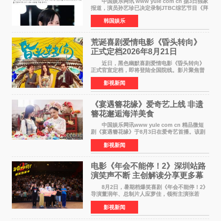
中国娱乐网讯 www yule com cn 据3日独家
报道，演员孙艺珍已决定录制JTBC综艺节目《拜
托了冰箱》，目前正在协调具体细节。这是孙艺
韩国娱乐
珍首次公开个人冰箱，也是她婚后首次以玄彬的
妻子身份参与
荒诞喜剧爱情电影《昏头转向》
正式定档2026年8月21日
近日，黑色幽默喜剧爱情电影《昏头转向》
正式官宣定档，即将登陆全国院线。影片聚焦普
通人的荒诞生活，以戏谑诙谐的镜头语言、反转
影视新闻
不断的剧情，融合爆笑喜剧与细腻爱情元素，打
造出一部接地气
《宴遇簪花缘》爱奇艺上线 非遗
簪花邂逅海洋美食
中国娱乐网讯www yule com cn 精品微短
剧《宴遇簪花缘》于8月3日在爱奇艺首播。该剧
是泉州荣膺世界美食之都后推出的首部美食主题
影视新闻
文旅微短剧，实力派演员孙茜特别出演簪花非遗
传承人，她曾参演
电影《年会不能停！2》深圳站路
演笑声不断 主创解读分享更多幕
后创作
8月2日，暑期档爆笑喜剧《年会不能停！2》
导演董润年、总制片人应萝佳，领衔主演张若
昀、白客，主演酷酷的滕出席深圳路演，与观众
影视新闻
近距离趣味互动，畅聊创作细节与名场面，一路
笑声不断。影片讲