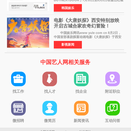
BOYNEXTDOOR于7月31日至8月2日在釜山社稷
室内体育馆举办了BOYNEXTDOOR TOUR
韩国娱乐
&lsquo;KNOCK ON Vol 2&rsquo; IN
BUSAN，与当地粉丝共度难忘时光。 在演
电影《大唐妖探》西安特别放映
开启古城合家欢奇幻冒险！
中国娱乐网讯www yule com cn 8月2日，
中国首部喜剧探案动画电影《大唐妖探》于西安
举办特别放映活动。活动面向西安市民及广大游
影视新闻
客开放超前观影，让一众观众率先奔赴一场新奇
欢乐的大唐探案之
中国艺人网相关服务
找工作
找人才
找企业
附近职位
微招聘
微简历
新闻资讯
互动问答