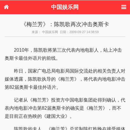
中国娱乐网
首页
新闻
女性
内地娱乐
《梅兰芳》：陈凯歌再次冲击奥斯卡
港台娱乐
日本娱乐
韩国娱乐
欧美娱乐
来源： 中国娱乐网 日期：2009-09-27 14:38:59
体育花边
音乐新闻
影视新闻
内地明星八卦
港台明星八卦
日本韩国明星
欧美明星八卦
娱乐评论
八卦
2010年，陈凯歌将第三次代表内地电影人，站上冲击
奥斯卡最佳外语片的前线。
昨日，国家广电总局电影局国际交流处的相关负责人对
媒体透露，陈凯歌执导的《梅兰芳》，将代表内地电影冲击
第82届奥斯卡最佳外语片。
记者从《梅兰芳》投资方中国电影集团处得到确认，代
表内地电影冲击第82届奥斯卡的确实是《梅兰芳》，而不
是目前正在热映的《建国大业》。
陈凯歌的夫人、《梅兰芳》总监制陈红昨晚在接受媒体