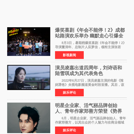
爆笑喜剧《年会不能停！2》成都
站路演欢乐举办 幽默走心引爆全
场共鸣
8月3日，暑期档爆笑喜剧《年会不能停！2》
导演董润年、总制片人应萝佳，领衔主演张若
昀、白客，惊喜出演庄达菲，特别主演孙艺洲，
影视新闻
特别出演田雨，友情出演欧阳奋强出席成都路
演，与观众近距离互
演员凌嘉出道四周年，刘诗语和
陆雪琪成为其代表角色
2022年6月27日，演员凌嘉主演的电影《辣
妈犟爸》央视电影频道黄金时段首播。其后，该
电影在央视电影频道多次复播（2022年8月10
娱乐评论
日，2022年9月30日，2023年7月17日，2025年7
月14日）。除了多次复
明星企业家、活气丽品牌创始
人、青年作家郑善方荣登《势界
POWERCIRCLES》6月刊
6月，明星企业家、活气丽品牌创始人、青年
作家郑善方，以其出众的个人魅力与在商业领域
的卓越建树，成功登上《势界
娱乐评论
POWERCIRCLES》，展现了他在时尚与商业领