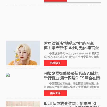
家庭与自我之间
尹净汉首谈“地狱公司”练习生
涯！每天苦练18小时无休 坦言全
靠成员撑过来
中国娱乐网讯 www yule com cn 韩国男团
SEVENTEEN成员净汉近日在节目中首度公开出
道前的残酷练习生经历，并提及经纪公司Pledis
韩国娱乐
娱乐，引发广泛关注。 在8月2日播出的日本
TBS综艺节目《周
积极发展智能经济新形态 Al赋能
千行百业 第十四届CIES峰会在南
京盛大召开
中国医院改革先锋、著名医院管理专家、北
京健临医疗集团创始人朱明先生荣膺两项年度大
奖 2026年7月31日，盛夏金陵，长江之畔，
娱乐评论
以重落地·真务实·强链接为主题的2026&lsquo;人
工智能+&rsquo
ILLIT日本再创佳绩！新单曲《I