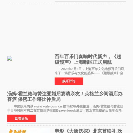
此后，账号持续沿
百年百乐门奏响时代新声，《超
级靓声》上海唱区正式启航
2026年8月5日，上海百年文化地标百乐门迎
来了一场音乐与文化的盛事——《超级靓声》全
国励志音乐公益节目上海唱区新闻发布会暨启动
娱乐评论
仪式在此隆重举行。各界领导、嘉宾与媒体朋友
齐聚一堂，共同
汤姆·霍兰德与赞达亚婚后宴请亲友！英格兰乡间酒店办
喜酒 保密工作堪比神盾局
中国娱乐网讯 www yule com cn 据TMZ等外媒报道，汤姆·霍兰德与赞达亚
于当地时间本周二在英格兰萨里郡Beaverbrook酒店（靠近霍兰德的出生地金斯
顿）举办婚宴，邀请家人与朋友们喝喜酒，庆祝
欧美娱乐
电影《大唐妖探》北京首映礼 欢