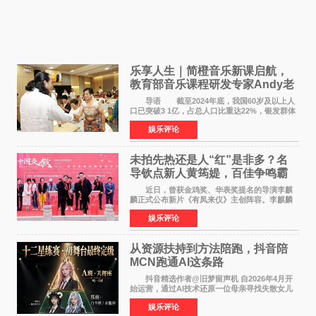
乐享人生｜简橙音乐新课启航，
教育部音乐课程研发专家Andy老
师重磅入驻领航银龄琴声
导语 截至2024年底，我国60岁及以上人
口已突破3 1亿，占总人口比重达22%，银发群体
的精神文化需求日益凸显。2024年1月，国务院办
娱乐评论
公厅印发《关于发展银发经济增进老年人福祉的
意见》——这是
未拍先热还是人“红”是非多？名
导钦点新人黄筠媞，百佳争鸣霸
气回应
近日，曾获金鸡奖、华表奖提名的导演李麒
麟正式公布新片《有凤来仪》主创阵容。李麒麟
早年凭电影《华容道》获得金鸡奖、华表奖提
娱乐评论
名，此后长期参与国内外电影制作，其担任制片
人参与的作品亦曾
从资源扶持到方法陪跑，抖音陪
MCN跑通AI这条路
抖音精选作者@旧梦留声机 自2026年4月开
始运营，通过AI技术还原一位母亲寻找失散女儿
的故事，凭借强情感表达获得大量用户关注，发
娱乐评论
布仅21小时便获得超1亿曝光、超1000万互动。