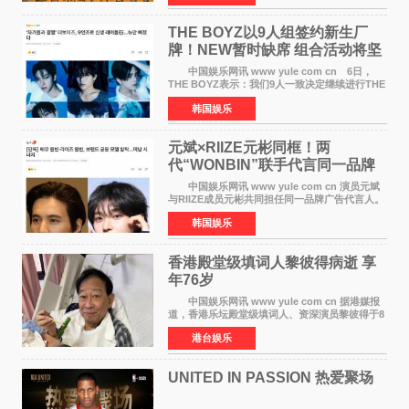
之间，I&lsquo;m
THE BOYZ以9人组签约新生厂
牌！NEW暂时缺席 组合活动将坚
定不移继续
中国娱乐网讯 www yule com cn 6日，
THE BOYZ表示：我们9人一致决定继续进行THE
BOYZ组合活动，并且已经完成了组合团体活动
韩国娱乐
签约。目前正在新生厂牌下进行活动准备。尚未
离开THE BOYZ原所
元斌×RIIZE元彬同框！两
代“WONBIN”联手代言同一品牌
颜值天花板合体
中国娱乐网讯 www yule com cn 演员元斌
与RIIZE成员元彬共同担任同一品牌广告代言人。
6日据独家报道，继演员元斌之后，RIIZE元彬最
韩国娱乐
近也被选为某在线中介平台A公司的共同广告代言
人，两人将作
香港殿堂级填词人黎彼得病逝 享
年76岁​
中国娱乐网讯 www yule com cn 据港媒报
道，香港乐坛殿堂级填词人、资深演员黎彼得于8
月5日上午因病离世，终年76岁。好友钟志光透
港台娱乐
露，黎彼得今年3月中风后便卧床休养，身体机能
持续衰退，最
UNITED IN PASSION 热爱聚场