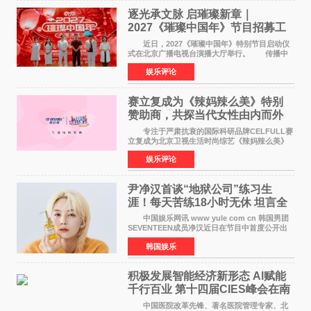
逐光承文脉 启璀璨新章｜
2027《璀璨中国年》节目招募工
作圆满启动
近日，2027《璀璨中国年》特别节目启动仪
式在北京广播电视台演播大厅举行。 传播中
华优秀传统文化，弘扬纯正国风艺术，打造高规
娱乐评论
格、高质感、正能量的文艺盛典，是璀璨中国年
矢志不渝的初心
赛立复成为《辣妈辣么美》特别
赞助商，共探当代女性由内而外
活力美
专注于严肃抗衰的国际科研品牌CELFULL赛
立复成为北京卫视生活时尚综艺《辣妈辣么美》
的特别赞助商,明星辣妈袁咏仪倾情参与，向广大
娱乐评论
都市女性传递健康生活新主张，寄语当代女性在
家庭与自我之间
尹净汉首谈“地狱公司”练习生
涯！每天苦练18小时无休 坦言全
靠成员撑过来
中国娱乐网讯 www yule com cn 韩国男团
SEVENTEEN成员净汉近日在节目中首度公开出
道前的残酷练习生经历，并提及经纪公司Pledis
韩国娱乐
娱乐，引发广泛关注。 在8月2日播出的日本
TBS综艺节目《周
积极发展智能经济新形态 Al赋能
千行百业 第十四届CIES峰会在南
京盛大召开
中国医院改革先锋、著名医院管理专家、北