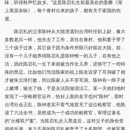
味，听得秋声忆故乡。”这是陈启礼生前最喜欢的姜夔《湖
上寓居杂咏》，每个眷村出来的孩子，都有关于家国的伤
逝。
陈启礼的父亲陈钟从大陆溃退到台湾时任职上尉，像大
多数老兵一样，他失去了工作，居住在眷村。他和妻子带了
三个孩子过来，其它孩子因为条件所限只好留在大陆。前，
没有一个儿子能养得陈启礼是陈钟惟一的儿子，在有他之
活，因此陈启礼一生下来就被当作女儿养，还恪守了一些特
殊的禁忌。比如他们笃信陈家的祖上陈友谅穿了耳洞破了相
才被朱元璋打败，所以陈家人从不穿耳洞。陈钟有一阵子迷
上赌博，输光了钱，于是去法院做清洁工。某一天他扫地时
发现了一张检察官证件，恰好上面的名字也叫“陈钟”，那时
台湾社会正乱，陈钟老实不客气地冒充了这位检察官，他熟
读了六法全书，居然成为一个成功的检察官，审理过著名
的“火楼双尸案”。当陈启礼步入黑道后，这对父子的身份变
得很反讽。来之不易的陈启礼被寄予了太多期望，也被军事