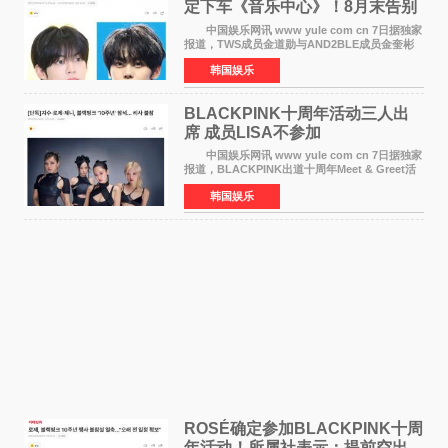
定下车《音乐中心》！8月末告别
MC席位
中国娱乐网讯 www yule com cn 7日据独家
报道，TWS成员金道勋与AND2BLE成员金奎彬
将于8月离开《音乐中心》MC的位置。 金道
韩国娱乐
勋与金奎彬于去年3月与H2H A-NA一起被选为
《音乐中心》MC，约1
BLACKPINK十周年活动三人出
席 成员LISA不参加
中国娱乐网讯 www yule com cn 7日据独家
报道，BLACKPINK出道十周年Meet & Greet活
动将由智秀、ROS&Eacute;、JENNIE出席，
韩国娱乐
LISA将缺席。 此前BLACKPINK所属社YG并
未为组合出道十周年做
ROSÉ确定参加BLACKPINK十周
年活动！所属社表示：提前空出