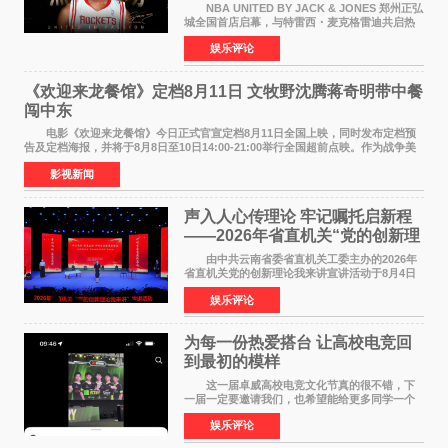
NBA UNITED BY JACK & JONES 郑州正弘
城全国首店启幕，与特雷西・麦克格雷迪共启热
爱 2026 年7 月21 日，
娱乐评论
NBAUNITEDBYJACK&JONES 全国首店，于郑
州正弘城正式启幕。NBA 传奇球星
《欢迎来龙餐馆》定档8月11日 文牧野沈腾蒋奇明带中餐
闯中东
电影《欢迎来龙餐馆》今日正式官宣定档8月11日全国上映，同时发布定档预
告及定档海报，并将于8月8日至10日14:00-21:00举行全国超前点映。作为战争美
食大片，影片讲述的是中国厨师徐福（沈腾
影视新闻
声入人心传理论 牢记嘱托启新程
——2026年省直机关“党的创新理
论我来讲”宣讲活动圆满落幕
由中共云南省委省直机关工委主办的2026年
省直机关党的创新理论我来讲宣讲活动于8月4日
至5日在昆明举办。活动以 "牢记嘱托 感恩奋进
娱乐评论
开创云南发展新局面 "为主题，坚持以新时代中国
特色社会主义
为每一份热爱搭台 让高校电竞回
到最初的模样
这一届卓威高校电竞文化节真的很不错，下
一届一定要邀请我们，也希望能给更多同学一个
来到现场的机会。 2026卓威高校电竞文化节
娱乐评论
已经落下帷幕，在活动结束后，仍有不少高校电
竞社负责人和现