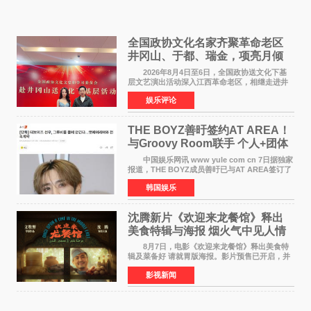
全国政协文化名家齐聚革命老区
井冈山、于都、瑞金，项亮月倾
情献唱《桃花谣》致敬红色沃土
2026年8月4日至6日，全国政协送文化下基
层文艺演出活动深入江西革命老区，相继走进井
冈山、于都长征出发地、瑞金三地。由全国政协
娱乐评论
文化文史和学习委员会副主任、甘肃省政协原主
席欧阳坚率团，一
THE BOYZ善旴签约AT AREA！
与Groovy Room联手 个人+团体
活动并行
中国娱乐网讯 www yule com cn 7日据独家
报道，THE BOYZ成员善旴已与AT AREA签订了
专属合约。AT AREA是由知名制作人组合
韩国娱乐
Groovy Room创立的hip-hop厂牌，旗下拥有多
位实力派音乐人，在韩
沈腾新片《欢迎来龙餐馆》释出
美食特辑与海报 烟火气中见人情
温暖
8月7日，电影《欢迎来龙餐馆》释出美食特
辑及菜备好 请就胃版海报。影片预售已开启，并
将于8月8日至10日14:00-21:00举行全国超前点
影视新闻
映。电影《欢迎来龙餐馆》作为战争美食喜剧大
片，讲述了中国