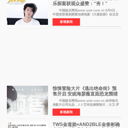
乐探案获观众盛赞：“夯！”
中国娱乐网讯www yule com cn 8月6日，
中国首部喜剧探案动画电影《大唐妖探》在北京
举办电影首映礼。导演程腾、联合导演黄珉、总
影视新闻
制片人曹紫建、制片人李莹莹，配音导演张喆，
对白指导程寅，领
惊悚冒险大片《逃出绝命街》预
售开启 安妮海瑟薇直面恐龙围猎
中国娱乐网讯www yule com cn 由华纳兄
弟影片公司出品，J·J·艾布拉姆斯制片，大卫·罗
伯特·米切尔执导，好莱坞巨星安妮·海瑟薇和伊万
影视新闻
·麦克格雷格领衔主演的2026暑期惊悚冒险大片
《逃出绝
TWS金道勋×AND2BLE金奎彬确