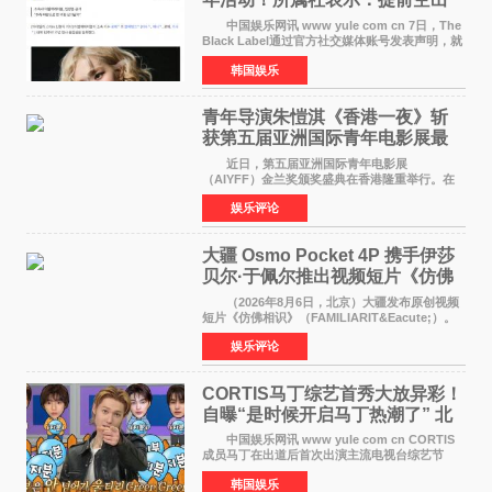
了时间
中国娱乐网讯 www yule com cn 7日，The
Black Label通过官方社交媒体账号发表声明，就
近期网络上关于ROS&Eacute;个人行程及是否参
韩国娱乐
加BLACKPINK出道纪念活动的种种猜测作出正
式回应。 Th
青年导演朱愷淇《香港一夜》斩
获第五届亚洲国际青年电影展最
佳剧本改编奖
近日，第五届亚洲国际青年电影展
（AIYFF）金兰奖颁奖盛典在香港隆重举行。在
这场汇聚数百位海内外电影人、文化界人士及媒
娱乐评论
体代表的亚洲青年影视盛会上，香港本土电影
《香港一夜》（Dawn in Ho
大疆 Osmo Pocket 4P 携手伊莎
贝尔·于佩尔推出视频短片《仿佛
相识》
（2026年8月6日，北京）大疆发布原创视频
短片《仿佛相识》（FAMILIARIT&Eacute;）。
视频短片由戛纳国际电影节最佳女演员伊莎贝尔·
娱乐评论
于佩尔（Isabelle Huppert）主演，全程使用大
疆首款双主摄口
CORTIS马丁综艺首秀大放异彩！
自曝“是时候开启马丁热潮了” 北
美巡演火热进行中
中国娱乐网讯 www yule com cn CORTIS
成员马丁在出道后首次出演主流电视台综艺节
目，展现了多才多艺的魅力。 马丁出演了5日
韩国娱乐
播出的MBC《Radio Star》Fashion与Passion