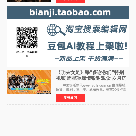
战争从来不只
《功夫女足》曝“多谢你们”特别
视频 周星驰深情致谢观众 岁月沉
淀不灭初心
中国娱乐网讯www yule com cn 由周星驰
执导、编剧，张小斐、迪丽热巴、张艺兴领衔主
演，刘嘉玲、佐藤健特别出演，艾米、雪野、蔡
影视新闻
思贝、胡予安、倪好特别介绍的喜剧电影《功夫
女足》释出多谢你