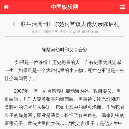
中国娱乐网
首页
新闻
女性
内地娱乐
《三联生活周刊》陈楚河首谈大佬父亲陈启礼
港台娱乐
日本娱乐
韩国娱乐
欧美娱乐
来源： 中国娱乐网 日期：2012-08-15 08:18:19
体育花边
音乐新闻
影视新闻
内地明星八卦
港台明星八卦
日本韩国明星
欧美明星八卦
娱乐评论
八卦
陈楚河幼时和父亲合影
“如果是一位够得上历史份量的人，自有史家为其定谳
一生；如果只是一个大时代里的小人物，死亡也不过是一桩
社会新闻罢了。”
2007年，有一桩台湾葬礼轰动海内外。政府要员、黑
道白道，几千人穿着整齐的黑西装、黑墨镜，镁光灯频闪，
美联社的记者前来采访，宛如电影中的经典场面。作为死者
长子的陈楚河，职业是演员，扮惯了各种角色：偶像剧中的
富家公子、武侠片里的大侠……“教父”的儿子，是他人生中