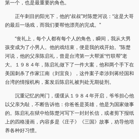
第一个，也是最重要的角色。
正午刺目的阳光下，他的“叔叔”对陈楚河说：“这是大哥
的最后一场戏，而我们要帮他漂亮的完成。”
“丧礼上，每个人都有每个人的角色，瞬间，我从大男
孩变成为了小男人。他的戏结束，便是我的戏开始。”陈楚
河说，他的父亲陈启礼，曾是台湾第一大帮派“竹联帮”老
大。１９８４年，陈启礼做下了一件大案，他和两个手下在
美国刺杀了作家江南（刘宜良），这件案子牵涉到蒋经国和
台湾的情报机构，案发后陈启礼被判处无期徒刑。
沉重记忆的闸门，缓缓从１９８４年开启，爷爷担心他
以父亲为耻，不断告诉他：你爸爸是英雄，他是为国家做事
的。陈启礼在狱中给陈楚河写下一封封长信，或者剪下报纸
上的四格漫画，内容多是《庄子》《三国》故事，劝导他培
养各种好习惯。