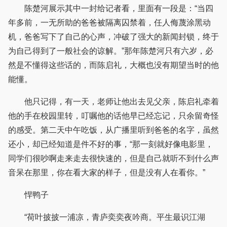
陈楚河展示其中一封给记者看，里面有一段是：“当四
年多前，一无所助的爸爸被隔离囚禁着，任人侮蔑涂黑动
机，爸爸写下了自己的心声，冲破了强大的新闻封锁，终于
为自己得到了一般社会的谅解。”那年陈楚河只有六岁，必
然是不懂得这些话的，而陈启礼，大概也没有期望当时的他
能懂。
他只记得，有一天，老师让他出去见父亲，陈启礼牵着
他的手在校园里转，叮嘱他的话他早已经忘记，只余留奇怪
的感受。第二天中午吃饭，从广播里听到爸爸的名字，虽然
还小，却已经知道是件不好的事，“那一刻就好像电影里，
同学们很吵啊走来走去很快速的，但是自己就听不到什么声
音呆在那里，你在看大家的样子，但是没有人在看你。”
悍鸭子
“荷叶披披一浦凉，青庐奕奕夜吟商。平生最识江湖