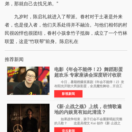
弟，那就自己去找兄弟。”
九岁时，陈启礼就进入了帮派。眷村对于土著是外来
者，也是侵入者，他们关系处得并不融洽。与他们相邻的村
民很凶悍也很团结，眷村小孩拿竹子抵御，成立了一个竹林
联盟，这是“竹联帮”前身。陈启礼在
推荐新闻
电影《年会不能停！2》舞蹈彩蛋
超欢乐 专家座谈会深度研讨收获
满满
今日，暑期档爆笑喜剧《年会不能停！2》发
布阳光开朗大男孩彩蛋，全员魔性舞动，开启工
位狂欢模式。影片于昨日同步举办专家座谈会，
影视新闻
导演董润年、总制片人应萝佳出席现场，与一众
业内、学界专家
《新·止战之殇》上线，在情歌遍
地的内娱竟有如此清流？
如果战争结束，孩子们会不会重新唱起完整
的儿歌？ 这是吴楷文 Kai 创作《新·止战之
殇》时最初的想法。 从伊朗相关冲突引发的
音乐新闻
地区局势，到世界各地仍在发生的动荡与不安，