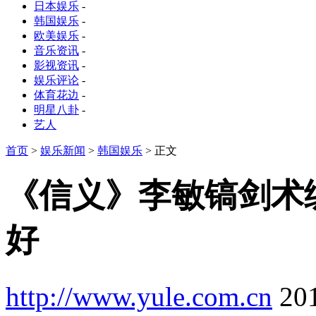
日本娱乐
-
韩国娱乐
-
欧美娱乐
-
音乐资讯
-
影视资讯
-
娱乐评论
-
体育花边
-
明星八卦
-
艺人
首页
>
娱乐新闻
>
韩国娱乐
> 正文
《信义》李敏镐剑术
好
http://www.yule.com.cn
20