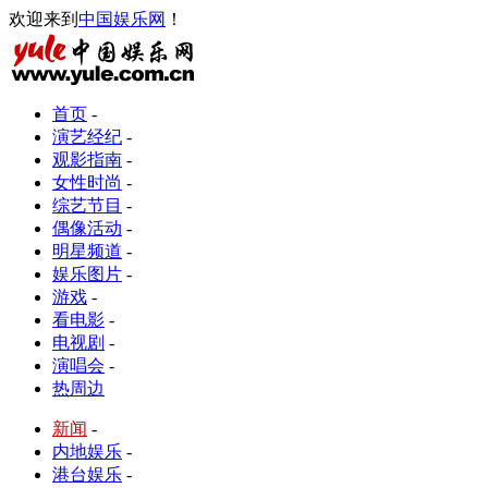
欢迎来到
中国娱乐网
！
首页
-
演艺经纪
-
观影指南
-
女性时尚
-
综艺节目
-
偶像活动
-
明星频道
-
娱乐图片
-
游戏
-
看电影
-
电视剧
-
演唱会
-
热周边
新闻
-
内地娱乐
-
港台娱乐
-