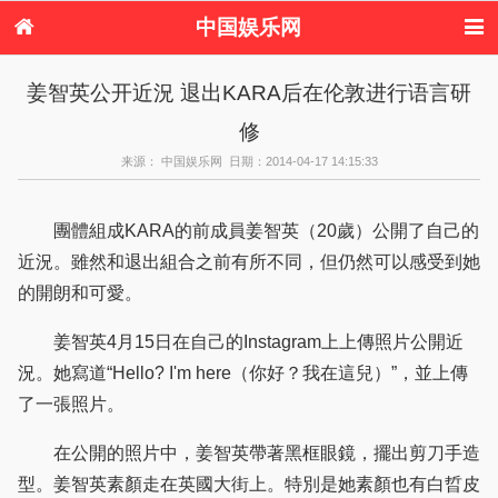
中国娱乐网
首页
新闻
女性
内地娱乐
姜智英公开近況 退出KARA后在伦敦进行语言研
港台娱乐
日本娱乐
韩国娱乐
欧美娱乐
修
体育花边
音乐新闻
影视新闻
内地明星八卦
港台明星八卦
日本韩国明星
欧美明星八卦
娱乐评论
来源： 中国娱乐网 日期：2014-04-17 14:15:33
八卦
團體組成KARA的前成員姜智英（20歲）公開了自己的
近況。雖然和退出組合之前有所不同，但仍然可以感受到她
的開朗和可愛。
姜智英4月15日在自己的Instagram上上傳照片公開近
況。她寫道“Hello? I'm here（你好？我在這兒）”，並上傳
了一張照片。
在公開的照片中，姜智英帶著黑框眼鏡，擺出剪刀手造
型。姜智英素顏走在英國大街上。特別是她素顏也有白晢皮