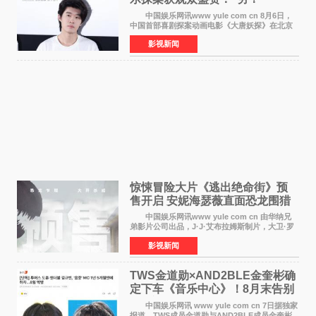
中国娱乐网讯www yule com cn 8月6日，
中国首部喜剧探案动画电影《大唐妖探》在北京
举办电影首映礼。导演程腾、联合导演黄珉、总
影视新闻
制片人曹紫建、制片人李莹莹，配音导演张喆，
对白指导程寅，领
惊悚冒险大片《逃出绝命街》预
售开启 安妮海瑟薇直面恐龙围猎
中国娱乐网讯www yule com cn 由华纳兄
弟影片公司出品，J·J·艾布拉姆斯制片，大卫·罗
伯特·米切尔执导，好莱坞巨星安妮·海瑟薇和伊万
影视新闻
·麦克格雷格领衔主演的2026暑期惊悚冒险大片
《逃出绝
TWS金道勋×AND2BLE金奎彬确
定下车《音乐中心》！8月末告别
MC席位
中国娱乐网讯 www yule com cn 7日据独家
报道，TWS成员金道勋与AND2BLE成员金奎彬