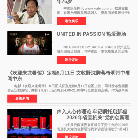
年76岁​
中国娱乐网讯 www yule com cn 据港媒报
道，香港乐坛殿堂级填词人、资深演员黎彼得于8
月5日上午因病离世，终年76岁。好友钟志光透
港台娱乐
露，黎彼得今年3月中风后便卧床休养，身体机能
持续衰退，最
UNITED IN PASSION 热爱聚场
NBA UNITED BY JACK & JONES 郑州正弘
城全国首店启幕，与特雷西・麦克格雷迪共启热
爱 2026 年7 月21 日，
娱乐评论
NBAUNITEDBYJACK&JONES 全国首店，于郑
州正弘城正式启幕。NBA 传奇球星
《欢迎来龙餐馆》定档8月11日 文牧野沈腾蒋奇明带中餐
闯中东
电影《欢迎来龙餐馆》今日正式官宣定档8月11日全国上映，同时发布定档预
告及定档海报，并将于8月8日至10日14:00-21:00举行全国超前点映。作为战争美
食大片，影片讲述的是中国厨师徐福（沈腾
影视新闻
声入人心传理论 牢记嘱托启新程
——2026年省直机关“党的创新理
论我来讲”宣讲活动圆满落幕
由中共云南省委省直机关工委主办的2026年
省直机关党的创新理论我来讲宣讲活动于8月4日
至5日在昆明举办。活动以 "牢记嘱托 感恩奋进
娱乐评论
开创云南发展新局面 "为主题，坚持以新时代中国