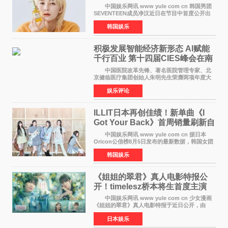
靠成员撑过来
中国娱乐网讯 www yule com cn 韩国男团
SEVENTEEN成员净汉近日在节目中首度公开出
道前的残酷练习生经历，并提及经纪公司Pledis
韩国娱乐
娱乐，引发广泛关注。 在8月2日播出的日本
TBS综艺节目《周
积极发展智能经济新形态 Al赋能
千行百业 第十四届CIES峰会在南
京盛大召开
中国医院改革先锋、著名医院管理专家、北
京健临医疗集团创始人朱明先生荣膺两项年度大
奖 2026年7月31日，盛夏金陵，长江之畔，
娱乐评论
以重落地·真务实·强链接为主题的2026&lsquo;人
工智能+&rsquo
ILLIT日本再创佳绩！新单曲《I
Got Your Back》首周销量刷新自
身纪录
中国娱乐网讯 www yule com cn 据日本
Oricon公信榜8月5日发布的最新数据，韩国女团
ILLIT在日本发行的第二张单曲《I Got Your
韩国娱乐
Back》首周销量达到71,009张，成功跻身最新一
期周单曲排行
《姐姐的翠君》真人电影特报公
开！timelesz桥本将生首度主演
12月4日上映
中国娱乐网讯 www yule com cn 少女漫画
《姐姐的翠君》真人电影特报于近日公开，由
timelesz成员桥本将生担任主演，这也是他首次
日本娱乐
担任电影主演，引发高度关注。 女高中生咲
苗翠（中岛瑠菜