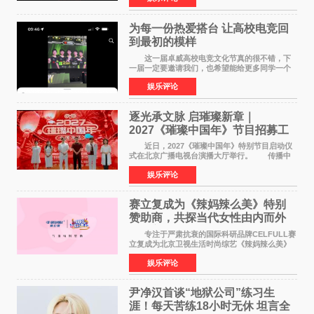
特色社会主义
为每一份热爱搭台 让高校电竞回
到最初的模样
这一届卓威高校电竞文化节真的很不错，下
一届一定要邀请我们，也希望能给更多同学一个
来到现场的机会。 2026卓威高校电竞文化节
娱乐评论
已经落下帷幕，在活动结束后，仍有不少高校电
竞社负责人和现
逐光承文脉 启璀璨新章｜
2027《璀璨中国年》节目招募工
作圆满启动
近日，2027《璀璨中国年》特别节目启动仪
式在北京广播电视台演播大厅举行。 传播中
华优秀传统文化，弘扬纯正国风艺术，打造高规
娱乐评论
格、高质感、正能量的文艺盛典，是璀璨中国年
矢志不渝的初心
赛立复成为《辣妈辣么美》特别
赞助商，共探当代女性由内而外
活力美
专注于严肃抗衰的国际科研品牌CELFULL赛
立复成为北京卫视生活时尚综艺《辣妈辣么美》
的特别赞助商,明星辣妈袁咏仪倾情参与，向广大
娱乐评论
都市女性传递健康生活新主张，寄语当代女性在
家庭与自我之间
尹净汉首谈“地狱公司”练习生
涯！每天苦练18小时无休 坦言全