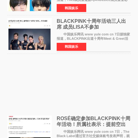
将于8月离开《音乐中心》MC的位置。 金道
韩国娱乐
勋与金奎彬于去年3月与H2H A-NA一起被选为
《音乐中心》MC，约1
BLACKPINK十周年活动三人出
席 成员LISA不参加
中国娱乐网讯 www yule com cn 7日据独家
报道，BLACKPINK出道十周年Meet & Greet活
动将由智秀、ROS&Eacute;、JENNIE出席，
韩国娱乐
LISA将缺席。 此前BLACKPINK所属社YG并
未为组合出道十周年做
ROSÉ确定参加BLACKPINK十周
年活动！所属社表示：提前空出
了时间
中国娱乐网讯 www yule com cn 7日，The
Black Label通过官方社交媒体账号发表声明，就