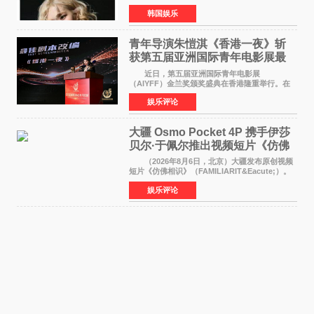
近期网络上关于ROS&Eacute;个人行程及是否参
韩国娱乐
加BLACKPINK出道纪念活动的种种猜测作出正
式回应。 Th
青年导演朱愷淇《香港一夜》斩
获第五届亚洲国际青年电影展最
佳剧本改编奖
近日，第五届亚洲国际青年电影展
（AIYFF）金兰奖颁奖盛典在香港隆重举行。在
这场汇聚数百位海内外电影人、文化界人士及媒
娱乐评论
体代表的亚洲青年影视盛会上，香港本土电影
《香港一夜》（Dawn in Ho
大疆 Osmo Pocket 4P 携手伊莎
贝尔·于佩尔推出视频短片《仿佛
相识》
（2026年8月6日，北京）大疆发布原创视频
短片《仿佛相识》（FAMILIARIT&Eacute;）。
视频短片由戛纳国际电影节最佳女演员伊莎贝尔·
娱乐评论
于佩尔（Isabelle Huppert）主演，全程使用大
疆首款双主摄口