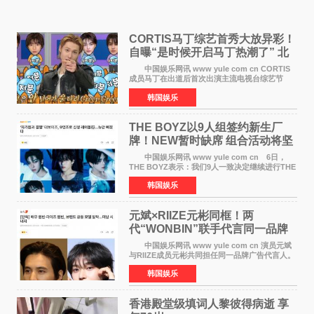
CORTIS马丁综艺首秀大放异彩！
自曝“是时候开启马丁热潮了” 北
美巡演火热进行中
中国娱乐网讯 www yule com cn CORTIS
成员马丁在出道后首次出演主流电视台综艺节
目，展现了多才多艺的魅力。 马丁出演了5日
韩国娱乐
播出的MBC《Radio Star》Fashion与Passion
之间，I&lsquo;m
THE BOYZ以9人组签约新生厂
牌！NEW暂时缺席 组合活动将坚
定不移继续
中国娱乐网讯 www yule com cn 6日，
THE BOYZ表示：我们9人一致决定继续进行THE
BOYZ组合活动，并且已经完成了组合团体活动
韩国娱乐
签约。目前正在新生厂牌下进行活动准备。尚未
离开THE BOYZ原所
元斌×RIIZE元彬同框！两
代“WONBIN”联手代言同一品牌
颜值天花板合体
中国娱乐网讯 www yule com cn 演员元斌
与RIIZE成员元彬共同担任同一品牌广告代言人。
6日据独家报道，继演员元斌之后，RIIZE元彬最
韩国娱乐
近也被选为某在线中介平台A公司的共同广告代言
人，两人将作
香港殿堂级填词人黎彼得病逝 享