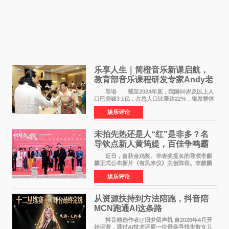
乐享人生｜简橙音乐新课启航，
教育部音乐课程研发专家Andy老
师重磅入驻领航银龄琴声
导语 截至2024年底，我国60岁及以上人
口已突破3 1亿，占总人口比重达22%，银发群体
的精神文化需求日益凸显。2024年1月，国务院办
娱乐评论
公厅印发《关于发展银发经济增进老年人福祉的
意见》——这是
未拍先热还是人“红”是非多？名
导钦点新人黄筠媞，百佳争鸣霸
气回应
近日，曾获金鸡奖、华表奖提名的导演李麒
麟正式公布新片《有凤来仪》主创阵容。李麒麟
早年凭电影《华容道》获得金鸡奖、华表奖提
娱乐评论
名，此后长期参与国内外电影制作，其担任制片
人参与的作品亦曾
从资源扶持到方法陪跑，抖音陪
MCN跑通AI这条路
抖音精选作者@旧梦留声机 自2026年4月开
始运营，通过AI技术还原一位母亲寻找失散女儿