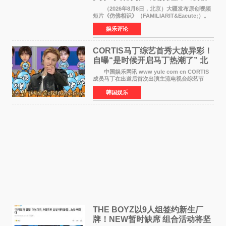
相识》
（2026年8月6日，北京）大疆发布原创视频
短片《仿佛相识》（FAMILIARIT&Eacute;）。
视频短片由戛纳国际电影节最佳女演员伊莎贝尔·
娱乐评论
于佩尔（Isabelle Huppert）主演，全程使用大
疆首款双主摄口
CORTIS马丁综艺首秀大放异彩！
自曝“是时候开启马丁热潮了” 北
美巡演火热进行中
中国娱乐网讯 www yule com cn CORTIS
成员马丁在出道后首次出演主流电视台综艺节
目，展现了多才多艺的魅力。 马丁出演了5日
韩国娱乐
播出的MBC《Radio Star》Fashion与Passion
之间，I&lsquo;m
THE BOYZ以9人组签约新生厂
牌！NEW暂时缺席 组合活动将坚