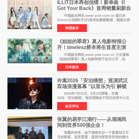
ILLIT日本再创佳绩！新单曲《I
Got Your Back》首周销量刷新自
身纪录
中国娱乐网讯 www yule com cn 据日本
Oricon公信榜8月5日发布的最新数据，韩国女团
ILLIT在日本发行的第二张单曲《I Got Your
韩国娱乐
Back》首周销量达到71,009张，成功跻身最新一
期周单曲排行
《姐姐的翠君》真人电影特报公
开！timelesz桥本将生首度主演
12月4日上映
中国娱乐网讯 www yule com cn 少女漫画
《姐姐的翠君》真人电影特报于近日公开，由
timelesz成员桥本将生担任主演，这也是他首次
日本娱乐
担任电影主演，引发高度关注。 女高中生咲
苗翠（中岛瑠菜
许嵩2026「安泊猜想」巡演武汉
双场浪漫落幕 “以音乐为引 解锁
江城记忆”
2026年7月31日、8月2日两晚，许嵩
2026「安泊猜想」巡回演唱会于武汉体育中心主
体育场盛大开唱。许嵩与数万歌迷在此相聚，从
娱乐评论
浪漫惬意的舞台设计到充满诚意与惊喜的现场互
动，共同开启了一场关于
张翼的易学江湖行——从湖湘民
间到世界500强企业！
张翼的传奇，始于湖南长沙一个普通却又不
凡的家庭。说其普通，是因为那里有世俗的烟火