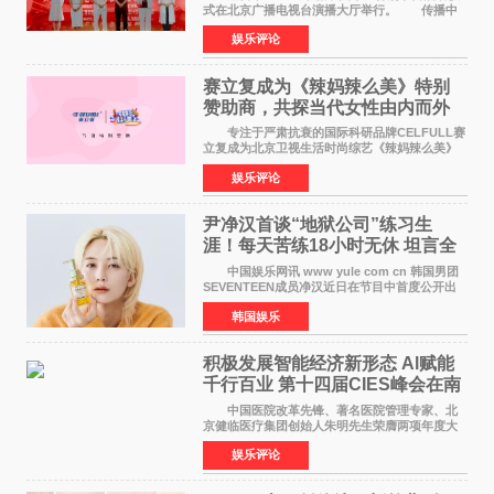
式在北京广播电视台演播大厅举行。 传播中
华优秀传统文化，弘扬纯正国风艺术，打造高规
娱乐评论
格、高质感、正能量的文艺盛典，是璀璨中国年
矢志不渝的初心
赛立复成为《辣妈辣么美》特别
赞助商，共探当代女性由内而外
活力美
专注于严肃抗衰的国际科研品牌CELFULL赛
立复成为北京卫视生活时尚综艺《辣妈辣么美》
的特别赞助商,明星辣妈袁咏仪倾情参与，向广大
娱乐评论
都市女性传递健康生活新主张，寄语当代女性在
家庭与自我之间
尹净汉首谈“地狱公司”练习生
涯！每天苦练18小时无休 坦言全
靠成员撑过来
中国娱乐网讯 www yule com cn 韩国男团
SEVENTEEN成员净汉近日在节目中首度公开出
道前的残酷练习生经历，并提及经纪公司Pledis
韩国娱乐
娱乐，引发广泛关注。 在8月2日播出的日本
TBS综艺节目《周
积极发展智能经济新形态 Al赋能
千行百业 第十四届CIES峰会在南
京盛大召开
中国医院改革先锋、著名医院管理专家、北
京健临医疗集团创始人朱明先生荣膺两项年度大
奖 2026年7月31日，盛夏金陵，长江之畔，
娱乐评论
以重落地·真务实·强链接为主题的2026&lsquo;人
工智能+&rsquo