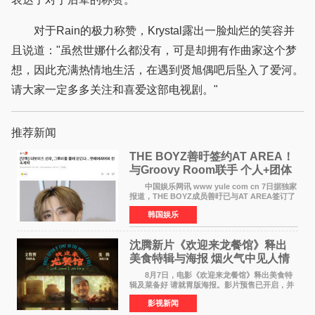
对于Rain的极力称赞，Krystal露出一脸灿烂的笑容并
且说道："虽然世娜什么都没有，可是却拥有作曲家这个梦
想，因此充满热情地生活，在遇到贤旭偶吧后坠入了爱河。
请大家一定多多关注和喜爱这部电视剧。"
推荐新闻
THE BOYZ善旴签约AT AREA！
与Groovy Room联手 个人+团体
活动并行
中国娱乐网讯 www yule com cn 7日据独家
报道，THE BOYZ成员善旴已与AT AREA签订了
专属合约。AT AREA是由知名制作人组合
韩国娱乐
Groovy Room创立的hip-hop厂牌，旗下拥有多
位实力派音乐人，在韩
沈腾新片《欢迎来龙餐馆》释出
美食特辑与海报 烟火气中见人情
温暖
8月7日，电影《欢迎来龙餐馆》释出美食特
辑及菜备好 请就胃版海报。影片预售已开启，并
将于8月8日至10日14:00-21:00举行全国超前点
影视新闻
映。电影《欢迎来龙餐馆》作为战争美食喜剧大
片，讲述了中国