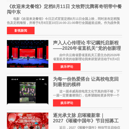
《欢迎来龙餐馆》定档8月11日 文牧野沈腾蒋奇明带中餐
闯中东
电影《欢迎来龙餐馆》今日正式官宣定档8月11日全国上映，同时发布定档预
告及定档海报，并将于8月8日至10日14:00-21:00举行全国超前点映。作为战争美
食大片，影片讲述的是中国厨师徐福（沈腾
影视新闻
声入人心传理论 牢记嘱托启新程
——2026年省直机关“党的创新理
论我来讲”宣讲活动圆满落幕
由中共云南省委省直机关工委主办的2026年
省直机关党的创新理论我来讲宣讲活动于8月4日
至5日在昆明举办。活动以 "牢记嘱托 感恩奋进
娱乐评论
开创云南发展新局面 "为主题，坚持以新时代中国
特色社会主义
为每一份热爱搭台 让高校电竞回
到最初的模样
这一届卓威高校电竞文化节真的很不错，下
一届一定要邀请我们，也希望能给更多同学一个
来到现场的机会。 2026卓威高校电竞文化节
娱乐评论
已经落下帷幕，在活动结束后，仍有不少高校电
竞社负责人和现
逐光承文脉 启璀璨新章｜
2027《璀璨中国年》节目招募工
作圆满启动
近日，2027《璀璨中国年》特别节目启动仪