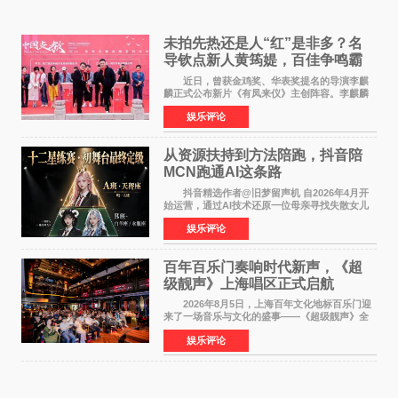
未拍先热还是人“红”是非多？名
导钦点新人黄筠媞，百佳争鸣霸
气回应
近日，曾获金鸡奖、华表奖提名的导演李麒
麟正式公布新片《有凤来仪》主创阵容。李麒麟
早年凭电影《华容道》获得金鸡奖、华表奖提
娱乐评论
名，此后长期参与国内外电影制作，其担任制片
人参与的作品亦曾
从资源扶持到方法陪跑，抖音陪
MCN跑通AI这条路
抖音精选作者@旧梦留声机 自2026年4月开
始运营，通过AI技术还原一位母亲寻找失散女儿
的故事，凭借强情感表达获得大量用户关注，发
娱乐评论
布仅21小时便获得超1亿曝光、超1000万互动。
此后，账号持续沿
百年百乐门奏响时代新声，《超
级靓声》上海唱区正式启航
2026年8月5日，上海百年文化地标百乐门迎
来了一场音乐与文化的盛事——《超级靓声》全
国励志音乐公益节目上海唱区新闻发布会暨启动
娱乐评论
仪式在此隆重举行。各界领导、嘉宾与媒体朋友
齐聚一堂，共同