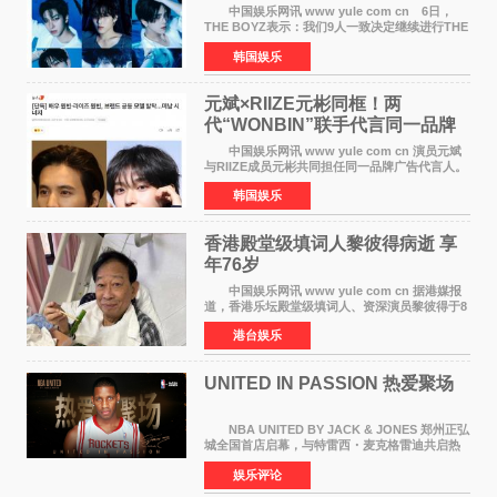
定不移继续
中国娱乐网讯 www yule com cn 6日，
THE BOYZ表示：我们9人一致决定继续进行THE
BOYZ组合活动，并且已经完成了组合团体活动
韩国娱乐
签约。目前正在新生厂牌下进行活动准备。尚未
离开THE BOYZ原所
元斌×RIIZE元彬同框！两
代“WONBIN”联手代言同一品牌
颜值天花板合体
中国娱乐网讯 www yule com cn 演员元斌
与RIIZE成员元彬共同担任同一品牌广告代言人。
6日据独家报道，继演员元斌之后，RIIZE元彬最
韩国娱乐
近也被选为某在线中介平台A公司的共同广告代言
人，两人将作
香港殿堂级填词人黎彼得病逝 享
年76岁​
中国娱乐网讯 www yule com cn 据港媒报
道，香港乐坛殿堂级填词人、资深演员黎彼得于8
月5日上午因病离世，终年76岁。好友钟志光透
港台娱乐
露，黎彼得今年3月中风后便卧床休养，身体机能
持续衰退，最
UNITED IN PASSION 热爱聚场
NBA UNITED BY JACK & JONES 郑州正弘
城全国首店启幕，与特雷西・麦克格雷迪共启热
爱 2026 年7 月21 日，
娱乐评论
NBAUNITEDBYJACK&JONES 全国首店，于郑
州正弘城正式启幕。NBA 传奇球星