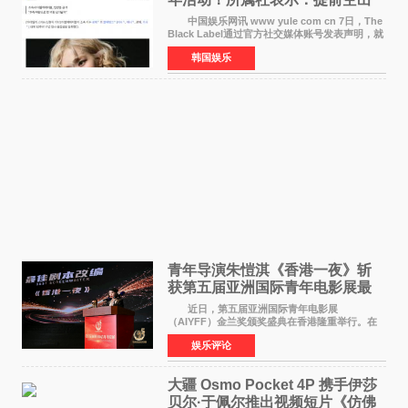
了时间
中国娱乐网讯 www yule com cn 7日，The
Black Label通过官方社交媒体账号发表声明，就
近期网络上关于ROS&Eacute;个人行程及是否参
韩国娱乐
加BLACKPINK出道纪念活动的种种猜测作出正
式回应。 Th
青年导演朱愷淇《香港一夜》斩
获第五届亚洲国际青年电影展最
佳剧本改编奖
近日，第五届亚洲国际青年电影展
（AIYFF）金兰奖颁奖盛典在香港隆重举行。在
这场汇聚数百位海内外电影人、文化界人士及媒
娱乐评论
体代表的亚洲青年影视盛会上，香港本土电影
《香港一夜》（Dawn in Ho
大疆 Osmo Pocket 4P 携手伊莎
贝尔·于佩尔推出视频短片《仿佛