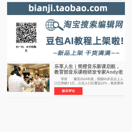
乐享人生｜简橙音乐新课启航，
教育部音乐课程研发专家Andy老
师重磅入驻领航银龄琴声
导语 截至2024年底，我国60岁及以上人
口已突破3 1亿，占总人口比重达22%，银发群体
的精神文化需求日益凸显。2024年1月，国务院办
娱乐评论
公厅印发《关于发展银发经济增进老年人福祉的
意见》——这是