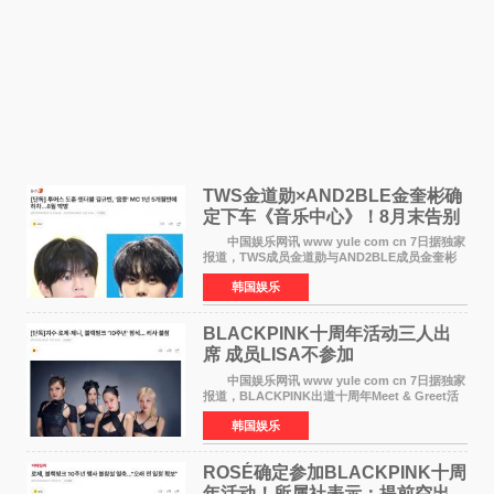
TWS金道勋×AND2BLE金奎彬确
定下车《音乐中心》！8月末告别
MC席位
中国娱乐网讯 www yule com cn 7日据独家
报道，TWS成员金道勋与AND2BLE成员金奎彬
将于8月离开《音乐中心》MC的位置。 金道
韩国娱乐
勋与金奎彬于去年3月与H2H A-NA一起被选为
《音乐中心》MC，约1
BLACKPINK十周年活动三人出
席 成员LISA不参加
中国娱乐网讯 www yule com cn 7日据独家
报道，BLACKPINK出道十周年Meet & Greet活
动将由智秀、ROS&Eacute;、JENNIE出席，
韩国娱乐
LISA将缺席。 此前BLACKPINK所属社YG并
未为组合出道十周年做
ROSÉ确定参加BLACKPINK十周
年活动！所属社表示：提前空出