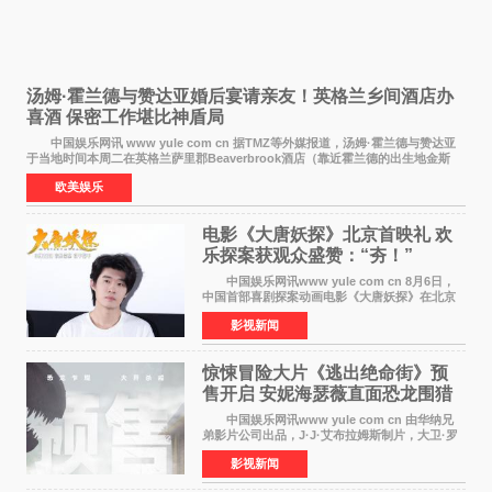
汤姆·霍兰德与赞达亚婚后宴请亲友！英格兰乡间酒店办
喜酒 保密工作堪比神盾局
中国娱乐网讯 www yule com cn 据TMZ等外媒报道，汤姆·霍兰德与赞达亚
于当地时间本周二在英格兰萨里郡Beaverbrook酒店（靠近霍兰德的出生地金斯
顿）举办婚宴，邀请家人与朋友们喝喜酒，庆祝
欧美娱乐
电影《大唐妖探》北京首映礼 欢
乐探案获观众盛赞：“夯！”
中国娱乐网讯www yule com cn 8月6日，
中国首部喜剧探案动画电影《大唐妖探》在北京
举办电影首映礼。导演程腾、联合导演黄珉、总
影视新闻
制片人曹紫建、制片人李莹莹，配音导演张喆，
对白指导程寅，领
惊悚冒险大片《逃出绝命街》预
售开启 安妮海瑟薇直面恐龙围猎
中国娱乐网讯www yule com cn 由华纳兄
弟影片公司出品，J·J·艾布拉姆斯制片，大卫·罗
伯特·米切尔执导，好莱坞巨星安妮·海瑟薇和伊万
影视新闻
·麦克格雷格领衔主演的2026暑期惊悚冒险大片
《逃出绝