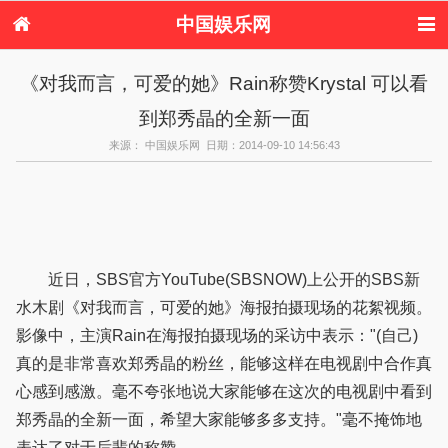
中国娱乐网
首页
新闻
女性
内地娱乐
《对我而言，可爱的她》Rain称赞Krystal 可以看
港台娱乐
日本娱乐
韩国娱乐
欧美娱乐
到郑秀晶的全新一面
体育花边
音乐新闻
影视新闻
内地明星八卦
港台明星八卦
日本韩国明星
欧美明星八卦
娱乐评论
来源： 中国娱乐网 日期：2014-09-10 14:56:43
八卦
近日，SBS官方YouTube(SBSNOW)上公开的SBS新
水木剧《对我而言，可爱的她》海报拍摄现场的花絮视频。
影像中，主演Rain在海报拍摄现场的采访中表示："(自己)
真的是非常喜欢郑秀晶的粉丝，能够这样在电视剧中合作真
心感到感激。毫不夸张地说大家能够在这次的电视剧中看到
郑秀晶的全新一面，希望大家能够多多支持。"毫不掩饰地
表达了对于后辈的称赞。