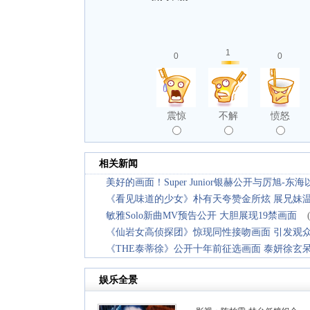
1
0
0
震惊
不解
愤怒
相关新闻
美好的画面！Super Junior银赫公开与厉旭-
《看见味道的少女》朴有天夸赞金所炫 展兄妹
敏雅Solo新曲MV预告公开 大胆展现19禁画面
《仙岩女高侦探团》惊现同性接吻画面 引发观
《THE泰蒂徐》公开十年前征选画面 泰妍徐玄