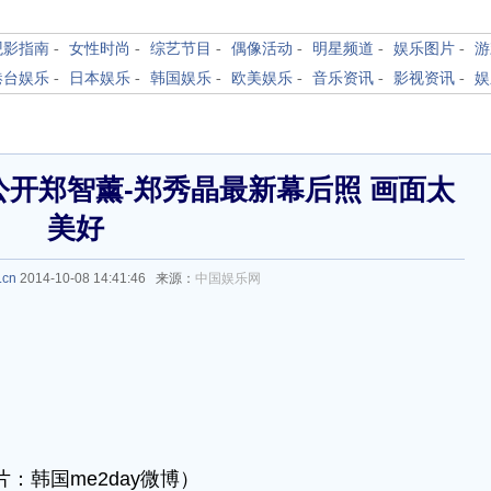
观影指南
-
女性时尚
-
综艺节目
-
偶像活动
-
明星频道
-
娱乐图片
-
游
港台娱乐
-
日本娱乐
-
韩国娱乐
-
欧美娱乐
-
音乐资讯
-
影视资讯
-
娱
开郑智薰-郑秀晶最新幕后照 画面太
美好
.cn
2014-10-08 14:41:46 来源：
中国娱乐网
片：韩国me2day微博）