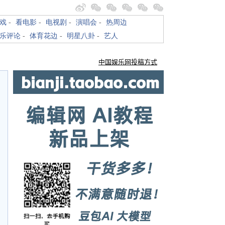
戏
-
看电影
-
电视剧
-
演唱会
-
热周边
乐评论
-
体育花边
-
明星八卦
-
艺人