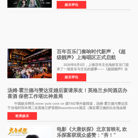
的故事，凭借强情感表达获得大量用户关注，发
娱乐评论
布仅21小时便获得超1亿曝光、超1000万互动。
此后，账号持续沿
百年百乐门奏响时代新声，《超
级靓声》上海唱区正式启航
2026年8月5日，上海百年文化地标百乐门迎
来了一场音乐与文化的盛事——《超级靓声》全
国励志音乐公益节目上海唱区新闻发布会暨启动
娱乐评论
仪式在此隆重举行。各界领导、嘉宾与媒体朋友
齐聚一堂，共同
汤姆·霍兰德与赞达亚婚后宴请亲友！英格兰乡间酒店办
喜酒 保密工作堪比神盾局
中国娱乐网讯 www yule com cn 据TMZ等外媒报道，汤姆·霍兰德与赞达亚
于当地时间本周二在英格兰萨里郡Beaverbrook酒店（靠近霍兰德的出生地金斯
顿）举办婚宴，邀请家人与朋友们喝喜酒，庆祝
欧美娱乐
电影《大唐妖探》北京首映礼 欢
乐探案获观众盛赞：“夯！”