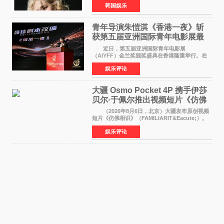
韩国娱乐
加BLACKPINK出道纪念活动的种种猜测作出正
式回应。 Th
青年导演朱愷淇《香港一夜》斩
获第五届亚洲国际青年电影展最
佳剧本改编奖
近日，第五届亚洲国际青年电影展
（AIYFF）金兰奖颁奖盛典在香港隆重举行。在
这场汇聚数百位海内外电影人、文化界人士及媒
娱乐评论
体代表的亚洲青年影视盛会上，香港本土电影
《香港一夜》（Dawn in Ho
大疆 Osmo Pocket 4P 携手伊莎
贝尔·于佩尔推出视频短片《仿佛
相识》
（2026年8月6日，北京）大疆发布原创视频
短片《仿佛相识》（FAMILIARIT&Eacute;）。
视频短片由戛纳国际电影节最佳女演员伊莎贝尔·
娱乐评论
于佩尔（Isabelle Huppert）主演，全程使用大
疆首款双主摄口