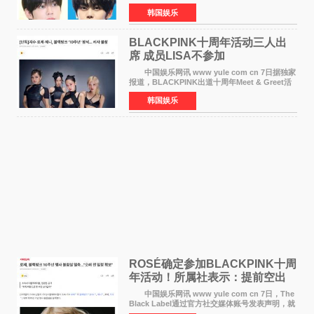
将于8月离开《音乐中心》MC的位置。 金道
韩国娱乐
勋与金奎彬于去年3月与H2H A-NA一起被选为
《音乐中心》MC，约1
BLACKPINK十周年活动三人出
席 成员LISA不参加
中国娱乐网讯 www yule com cn 7日据独家
报道，BLACKPINK出道十周年Meet & Greet活
动将由智秀、ROS&Eacute;、JENNIE出席，
韩国娱乐
LISA将缺席。 此前BLACKPINK所属社YG并
未为组合出道十周年做
ROSÉ确定参加BLACKPINK十周
年活动！所属社表示：提前空出
了时间
中国娱乐网讯 www yule com cn 7日，The
Black Label通过官方社交媒体账号发表声明，就
近期网络上关于ROS&Eacute;个人行程及是否参