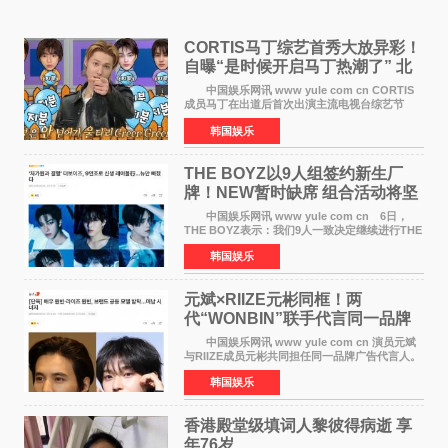
CORTIS马丁综艺首秀大放异彩！
自曝“是时候开启马丁热潮了” 北
美巡演火热进行中
中国娱乐网讯 www yule com cn CORTIS
成员马丁在出道后首次出演主流电视台综艺节
目，展现了多才多艺的魅力。 马丁出演了5日
韩国娱乐
播出的MBC《Radio Star》Fashion与Passion
之间，I&lsquo;m
THE BOYZ以9人组签约新生厂
牌！NEW暂时缺席 组合活动将坚
定不移继续
中国娱乐网讯 www yule com cn 6日，
THE BOYZ表示：我们9人一致决定继续进行THE
BOYZ组合活动，并且已经完成了组合团体活动
韩国娱乐
签约。目前正在新生厂牌下进行活动准备。尚未
离开THE BOYZ原所
元斌×RIIZE元彬同框！两
代“WONBIN”联手代言同一品牌
颜值天花板合体
中国娱乐网讯 www yule com cn 演员元斌
与RIIZE成员元彬共同担任同一品牌广告代言人。
6日据独家报道，继演员元斌之后，RIIZE元彬最
韩国娱乐
近也被选为某在线中介平台A公司的共同广告代言
人，两人将作
香港殿堂级填词人黎彼得病逝 享
年76岁​