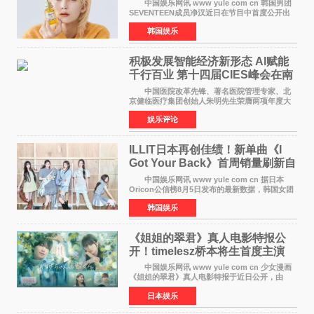
中国娱乐网讯 www yule com cn 韩国男团
SEVENTEEN成员净汉近日在节目中首度公开出
道前的残酷练习生经历，并提及经纪公司Pledis
韩国娱乐
娱乐，引发广泛关注。 在8月2日播出的日本
TBS综艺节目《周
积极发展智能经济新形态 Al赋能
千行百业 第十四届CIES峰会在南
京盛大召开
中国医院改革先锋、著名医院管理专家、北
京健临医疗集团创始人朱明先生荣膺两项年度大
奖 2026年7月31日，盛夏金陵，长江之畔，
娱乐评论
以重落地·真务实·强链接为主题的2026&lsquo;人
工智能+&rsquo
ILLIT日本再创佳绩！新单曲《I
Got Your Back》首周销量刷新自
身纪录
中国娱乐网讯 www yule com cn 据日本
Oricon公信榜8月5日发布的最新数据，韩国女团
ILLIT在日本发行的第二张单曲《I Got Your
韩国娱乐
Back》首周销量达到71,009张，成功跻身最新一
期周单曲排行
《姐姐的翠君》真人电影特报公
开！timelesz桥本将生首度主演
12月4日上映
中国娱乐网讯 www yule com cn 少女漫画
《姐姐的翠君》真人电影特报于近日公开，由
timelesz成员桥本将生担任主演，这也是他首次
日本娱乐
担任电影主演，引发高度关注。 女高中生咲
苗翠（中岛瑠菜