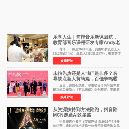
乐享人生｜简橙音乐新课启航，
教育部音乐课程研发专家Andy老
师重磅入驻领航银龄琴声
导语 截至2024年底，我国60岁及以上人
口已突破3 1亿，占总人口比重达22%，银发群体
的精神文化需求日益凸显。2024年1月，国务院办
娱乐评论
公厅印发《关于发展银发经济增进老年人福祉的
意见》——这是
未拍先热还是人“红”是非多？名
导钦点新人黄筠媞，百佳争鸣霸
气回应
近日，曾获金鸡奖、华表奖提名的导演李麒
麟正式公布新片《有凤来仪》主创阵容。李麒麟
早年凭电影《华容道》获得金鸡奖、华表奖提
娱乐评论
名，此后长期参与国内外电影制作，其担任制片
人参与的作品亦曾
从资源扶持到方法陪跑，抖音陪
MCN跑通AI这条路
抖音精选作者@旧梦留声机 自2026年4月开
始运营，通过AI技术还原一位母亲寻找失散女儿