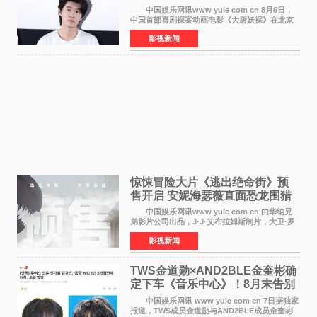
中国娱乐网讯www yule com cn 8月6日，
中国首部喜剧探案动画电影《大唐妖探》在北京
举办电影首映礼。导演程腾、联合导演黄珉、总
影视新闻
制片人曹紫建、制片人李莹莹，配音导演张喆，
对白指导程寅，领
惊悚冒险大片《逃出绝命街》预
售开启 安妮海瑟薇直面恐龙围猎
中国娱乐网讯www yule com cn 由华纳兄
弟影片公司出品，J·J·艾布拉姆斯制片，大卫·罗
伯特·米切尔执导，好莱坞巨星安妮·海瑟薇和伊万
影视新闻
·麦克格雷格领衔主演的2026暑期惊悚冒险大片
《逃出绝
TWS金道勋×AND2BLE金奎彬确
定下车《音乐中心》！8月末告别
MC席位
中国娱乐网讯 www yule com cn 7日据独家
报道，TWS成员金道勋与AND2BLE成员金奎彬