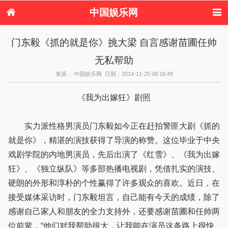
中国娱乐网
首页
新闻
女性
内地娱乐
门东毅《抓的就是你》挑大梁 自言感谢苗圃任帅
港台娱乐
日本娱乐
韩国娱乐
欧美娱乐
无私帮助
体育花边
音乐新闻
影视新闻
内地明星八卦
港台明星八卦
日本韩国明星
欧美明星八卦
娱乐评论
来源： 中国娱乐网 日期：2014-11-25 08:16:49
八卦
《我为出嫁狂》剧照
实力派性格男演员门东毅如今正在赶拍警匪大剧《抓的
就是你》，精湛的演技获得了导演的称赞。这位毕业于中央
戏剧学院的内地男演员，先后出演了《红雪》、《我为出嫁
狂》、《独立纵队》等多部热播电视剧，凭借扎实的演技、
硬朗的外形和淳朴的个性赢得了许多观众的喜欢。近日，在
接受媒体采访时，门东毅坦言，自己能有今天的成绩，除了
感谢自己家人和朋友的全力支持外，还要感谢苗圃和任帅两
位前辈，“他们对我帮助很大，让我能在演员这条路上很快