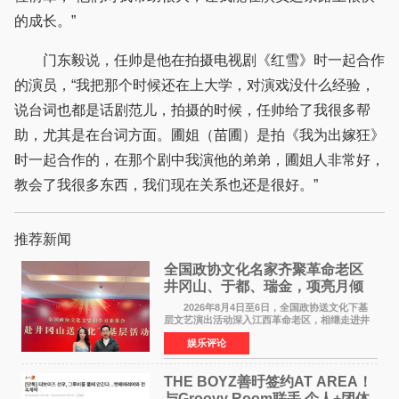
的成长。”
门东毅说，任帅是他在拍摄电视剧《红雪》时一起合作
的演员，“我把那个时候还在上大学，对演戏没什么经验，
说台词也都是话剧范儿，拍摄的时候，任帅给了我很多帮
助，尤其是在台词方面。圃姐（苗圃）是拍《我为出嫁狂》
时一起合作的，在那个剧中我演他的弟弟，圃姐人非常好，
教会了我很多东西，我们现在关系也还是很好。”
推荐新闻
全国政协文化名家齐聚革命老区
井冈山、于都、瑞金，项亮月倾
情献唱《桃花谣》致敬红色沃土
2026年8月4日至6日，全国政协送文化下基
层文艺演出活动深入江西革命老区，相继走进井
冈山、于都长征出发地、瑞金三地。由全国政协
娱乐评论
文化文史和学习委员会副主任、甘肃省政协原主
席欧阳坚率团，一
THE BOYZ善旴签约AT AREA！
与Groovy Room联手 个人+团体