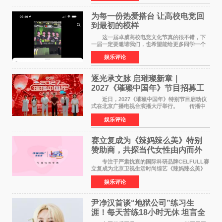
特色社会主义
为每一份热爱搭台 让高校电竞回
到最初的模样
这一届卓威高校电竞文化节真的很不错，下
一届一定要邀请我们，也希望能给更多同学一个
来到现场的机会。 2026卓威高校电竞文化节
娱乐评论
已经落下帷幕，在活动结束后，仍有不少高校电
竞社负责人和现
逐光承文脉 启璀璨新章｜
2027《璀璨中国年》节目招募工
作圆满启动
近日，2027《璀璨中国年》特别节目启动仪
式在北京广播电视台演播大厅举行。 传播中
华优秀传统文化，弘扬纯正国风艺术，打造高规
娱乐评论
格、高质感、正能量的文艺盛典，是璀璨中国年
矢志不渝的初心
赛立复成为《辣妈辣么美》特别
赞助商，共探当代女性由内而外
活力美
专注于严肃抗衰的国际科研品牌CELFULL赛
立复成为北京卫视生活时尚综艺《辣妈辣么美》
的特别赞助商,明星辣妈袁咏仪倾情参与，向广大
娱乐评论
都市女性传递健康生活新主张，寄语当代女性在
家庭与自我之间
尹净汉首谈“地狱公司”练习生
涯！每天苦练18小时无休 坦言全
靠成员撑过来