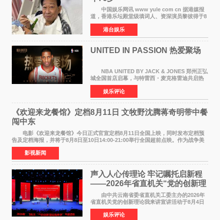
中国娱乐网讯 www yule com cn 据港媒报
道，香港乐坛殿堂级填词人、资深演员黎彼得于8
月5日上午因病离世，终年76岁。好友钟志光透
港台娱乐
露，黎彼得今年3月中风后便卧床休养，身体机能
持续衰退，最
UNITED IN PASSION 热爱聚场
NBA UNITED BY JACK & JONES 郑州正弘
城全国首店启幕，与特雷西・麦克格雷迪共启热
爱 2026 年7 月21 日，
娱乐评论
NBAUNITEDBYJACK&JONES 全国首店，于郑
州正弘城正式启幕。NBA 传奇球星
《欢迎来龙餐馆》定档8月11日 文牧野沈腾蒋奇明带中餐
闯中东
电影《欢迎来龙餐馆》今日正式官宣定档8月11日全国上映，同时发布定档预
告及定档海报，并将于8月8日至10日14:00-21:00举行全国超前点映。作为战争美
食大片，影片讲述的是中国厨师徐福（沈腾
影视新闻
声入人心传理论 牢记嘱托启新程
——2026年省直机关“党的创新理
论我来讲”宣讲活动圆满落幕
由中共云南省委省直机关工委主办的2026年
省直机关党的创新理论我来讲宣讲活动于8月4日
至5日在昆明举办。活动以 "牢记嘱托 感恩奋进
娱乐评论
开创云南发展新局面 "为主题，坚持以新时代中国