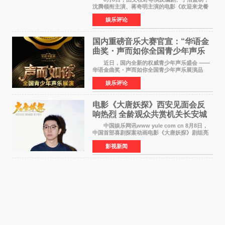
沈腾领衔主演、蒋奇明主演的电影《欢迎来龙餐
馆》在上海超前点映，主创团队携影片亮相与观
娱乐评论
众提前见面。TCL作为本片独家合作伙伴，在路
演现场设置品牌互
国内重磅音乐大赛官宣：“华语金
曲奖・声而如你全国青少年声乐
展演” 正式启幕，阿沁出任明星总
近日，国内全新的权威青少年声乐盛会 ——
评审
华语金曲奖・声而如你全国青少年声乐展演品
牌，在湖南长沙隆重举行官宣，国内又一高规格
娱乐评论
青少年声乐赛事全面启航。 本赛事由寰宇声
扬联合华语金曲
电影《大唐妖探》西安见面会反
响热烈 全龄观众共赏机关长安城
中国娱乐网讯www yule com cn 8月8日，
中国首部喜剧探案动画电影《大唐妖探》剧组亮
相西安，举办线下见面会活动。导演程腾、联合
影视新闻
导演黄珉、总制片人曹紫建、制片人李莹莹、领
衔声音出演雷淞然