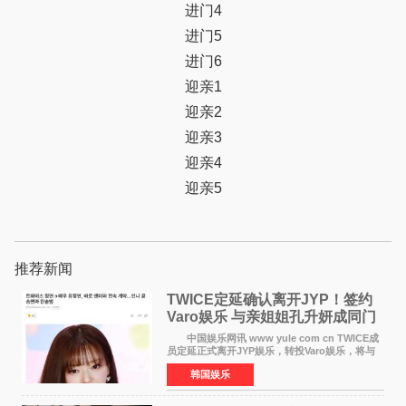
进门4
进门5
进门6
迎亲1
迎亲2
迎亲3
迎亲4
迎亲5
推荐新闻
TWICE定延确认离开JYP！签约
Varo娱乐 与亲姐姐孔升妍成同门
中国娱乐网讯 www yule com cn TWICE成
员定延正式离开JYP娱乐，转投Varo娱乐，将与
亲姐姐孔升妍成为同门。 Varo娱乐于10日通
韩国娱乐
过官方SNS宣布："能与拥有多彩魅力和无限潜力
的俞定延结下珍贵