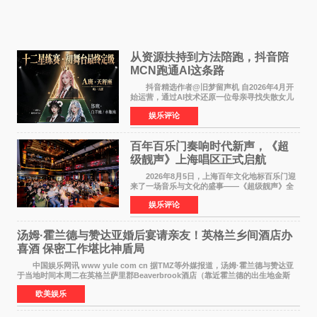
从资源扶持到方法陪跑，抖音陪
MCN跑通AI这条路
抖音精选作者@旧梦留声机 自2026年4月开
始运营，通过AI技术还原一位母亲寻找失散女儿
的故事，凭借强情感表达获得大量用户关注，发
娱乐评论
布仅21小时便获得超1亿曝光、超1000万互动。
此后，账号持续沿
百年百乐门奏响时代新声，《超
级靓声》上海唱区正式启航
2026年8月5日，上海百年文化地标百乐门迎
来了一场音乐与文化的盛事——《超级靓声》全
国励志音乐公益节目上海唱区新闻发布会暨启动
娱乐评论
仪式在此隆重举行。各界领导、嘉宾与媒体朋友
齐聚一堂，共同
汤姆·霍兰德与赞达亚婚后宴请亲友！英格兰乡间酒店办
喜酒 保密工作堪比神盾局
中国娱乐网讯 www yule com cn 据TMZ等外媒报道，汤姆·霍兰德与赞达亚
于当地时间本周二在英格兰萨里郡Beaverbrook酒店（靠近霍兰德的出生地金斯
顿）举办婚宴，邀请家人与朋友们喝喜酒，庆祝
欧美娱乐