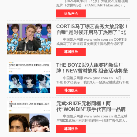
（2026年8月6日，北京）大疆发布原创视频
短片《仿佛相识》（FAMILIARIT&Eacute;）。
视频短片由戛纳国际电影节最佳女演员伊莎贝尔·
娱乐评论
于佩尔（Isabelle Huppert）主演，全程使用大
疆首款双主摄口
CORTIS马丁综艺首秀大放异彩！
自曝“是时候开启马丁热潮了” 北
美巡演火热进行中
中国娱乐网讯 www yule com cn CORTIS
成员马丁在出道后首次出演主流电视台综艺节
目，展现了多才多艺的魅力。 马丁出演了5日
韩国娱乐
播出的MBC《Radio Star》Fashion与Passion
之间，I&lsquo;m
THE BOYZ以9人组签约新生厂
牌！NEW暂时缺席 组合活动将坚
定不移继续
中国娱乐网讯 www yule com cn 6日，
THE BOYZ表示：我们9人一致决定继续进行THE
BOYZ组合活动，并且已经完成了组合团体活动
韩国娱乐
签约。目前正在新生厂牌下进行活动准备。尚未
离开THE BOYZ原所
元斌×RIIZE元彬同框！两
代“WONBIN”联手代言同一品牌
颜值天花板合体
中国娱乐网讯 www yule com cn 演员元斌
与RIIZE成员元彬共同担任同一品牌广告代言人。
6日据独家报道，继演员元斌之后，RIIZE元彬最
韩国娱乐
近也被选为某在线中介平台A公司的共同广告代言
人，两人将作