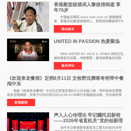
香港殿堂级填词人黎彼得病逝 享
年76岁​
中国娱乐网讯 www yule com cn 据港媒报
道，香港乐坛殿堂级填词人、资深演员黎彼得于8
月5日上午因病离世，终年76岁。好友钟志光透
港台娱乐
露，黎彼得今年3月中风后便卧床休养，身体机能
持续衰退，最
UNITED IN PASSION 热爱聚场
NBA UNITED BY JACK & JONES 郑州正弘
城全国首店启幕，与特雷西・麦克格雷迪共启热
爱 2026 年7 月21 日，
娱乐评论
NBAUNITEDBYJACK&JONES 全国首店，于郑
州正弘城正式启幕。NBA 传奇球星
《欢迎来龙餐馆》定档8月11日 文牧野沈腾蒋奇明带中餐
闯中东
电影《欢迎来龙餐馆》今日正式官宣定档8月11日全国上映，同时发布定档预
告及定档海报，并将于8月8日至10日14:00-21:00举行全国超前点映。作为战争美
食大片，影片讲述的是中国厨师徐福（沈腾
影视新闻
声入人心传理论 牢记嘱托启新程
——2026年省直机关“党的创新理
论我来讲”宣讲活动圆满落幕
由中共云南省委省直机关工委主办的2026年