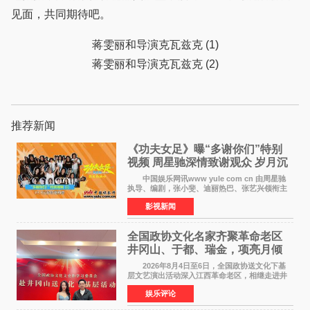
见面，共同期待吧。
蒋雯丽和导演克瓦兹克 (1)
蒋雯丽和导演克瓦兹克 (2)
推荐新闻
《功夫女足》曝“多谢你们”特别
视频 周星驰深情致谢观众 岁月沉
淀不灭初心
中国娱乐网讯www yule com cn 由周星驰
执导、编剧，张小斐、迪丽热巴、张艺兴领衔主
演，刘嘉玲、佐藤健特别出演，艾米、雪野、蔡
影视新闻
思贝、胡予安、倪好特别介绍的喜剧电影《功夫
女足》释出多谢你
全国政协文化名家齐聚革命老区
井冈山、于都、瑞金，项亮月倾
情献唱《桃花谣》致敬红色沃土
2026年8月4日至6日，全国政协送文化下基
层文艺演出活动深入江西革命老区，相继走进井
冈山、于都长征出发地、瑞金三地。由全国政协
娱乐评论
文化文史和学习委员会副主任、甘肃省政协原主
席欧阳坚率团，一