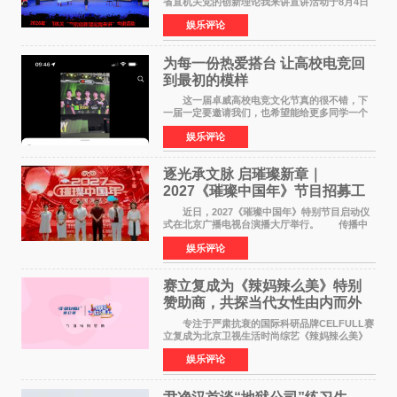
省直机关党的创新理论我来讲宣讲活动于8月4日
至5日在昆明举办。活动以 "牢记嘱托 感恩奋进
娱乐评论
开创云南发展新局面 "为主题，坚持以新时代中国
特色社会主义
为每一份热爱搭台 让高校电竞回
到最初的模样
这一届卓威高校电竞文化节真的很不错，下
一届一定要邀请我们，也希望能给更多同学一个
来到现场的机会。 2026卓威高校电竞文化节
娱乐评论
已经落下帷幕，在活动结束后，仍有不少高校电
竞社负责人和现
逐光承文脉 启璀璨新章｜
2027《璀璨中国年》节目招募工
作圆满启动
近日，2027《璀璨中国年》特别节目启动仪
式在北京广播电视台演播大厅举行。 传播中
华优秀传统文化，弘扬纯正国风艺术，打造高规
娱乐评论
格、高质感、正能量的文艺盛典，是璀璨中国年
矢志不渝的初心
赛立复成为《辣妈辣么美》特别
赞助商，共探当代女性由内而外
活力美
专注于严肃抗衰的国际科研品牌CELFULL赛
立复成为北京卫视生活时尚综艺《辣妈辣么美》
的特别赞助商,明星辣妈袁咏仪倾情参与，向广大
娱乐评论
都市女性传递健康生活新主张，寄语当代女性在
家庭与自我之间