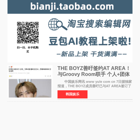
THE BOYZ善旴签约AT AREA！
与Groovy Room联手 个人+团体
活动并行
中国娱乐网讯 www yule com cn 7日据独家
报道，THE BOYZ成员善旴已与AT AREA签订了
专属合约。AT AREA是由知名制作人组合
韩国娱乐
Groovy Room创立的hip-hop厂牌，旗下拥有多
位实力派音乐人，在韩