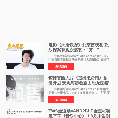
电影《大唐妖探》北京首映礼 欢
乐探案获观众盛赞：“夯！”
中国娱乐网讯www yule com cn 8月6日，
中国首部喜剧探案动画电影《大唐妖探》在北京
举办电影首映礼。导演程腾、联合导演黄珉、总
影视新闻
制片人曹紫建、制片人李莹莹，配音导演张喆，
对白指导程寅，领
惊悚冒险大片《逃出绝命街》预
售开启 安妮海瑟薇直面恐龙围猎
中国娱乐网讯www yule com cn 由华纳兄
弟影片公司出品，J·J·艾布拉姆斯制片，大卫·罗
伯特·米切尔执导，好莱坞巨星安妮·海瑟薇和伊万
影视新闻
·麦克格雷格领衔主演的2026暑期惊悚冒险大片
《逃出绝
TWS金道勋×AND2BLE金奎彬确
定下车《音乐中心》！8月末告别