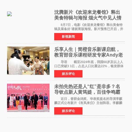
沈腾新片《欢迎来龙餐馆》释出
美食特辑与海报 烟火气中见人情
温暖
8月7日，电影《欢迎来龙餐馆》释出美食特
辑及菜备好 请就胃版海报。影片预售已开启，并
将于8月8日至10日14:00-21:00举行全国超前点
影视新闻
映。电影《欢迎来龙餐馆》作为战争美食喜剧大
片，讲述了中国
乐享人生｜简橙音乐新课启航，
教育部音乐课程研发专家Andy老
师重磅入驻领航银龄琴声
导语 截至2024年底，我国60岁及以上人
口已突破3 1亿，占总人口比重达22%，银发群体
的精神文化需求日益凸显。2024年1月，国务院办
娱乐评论
公厅印发《关于发展银发经济增进老年人福祉的
意见》——这是
未拍先热还是人“红”是非多？名
导钦点新人黄筠媞，百佳争鸣霸
气回应
近日，曾获金鸡奖、华表奖提名的导演李麒
麟正式公布新片《有凤来仪》主创阵容。李麒麟
早年凭电影《华容道》获得金鸡奖、华表奖提
娱乐评论
名，此后长期参与国内外电影制作，其担任制片
人参与的作品亦曾