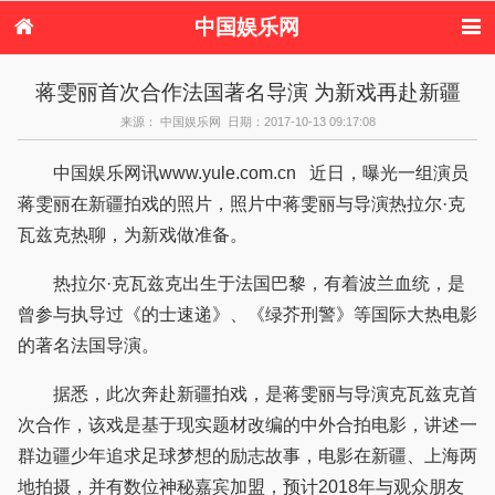
中国娱乐网
首页
新闻
女性
内地娱乐
蒋雯丽首次合作法国著名导演 为新戏再赴新疆
港台娱乐
日本娱乐
韩国娱乐
欧美娱乐
来源： 中国娱乐网 日期：2017-10-13 09:17:08
体育花边
音乐新闻
影视新闻
内地明星八卦
港台明星八卦
日本韩国明星
欧美明星八卦
娱乐评论
中国娱乐网讯www.yule.com.cn 近日，曝光一组演员
八卦
蒋雯丽在新疆拍戏的照片，照片中蒋雯丽与导演热拉尔·克
瓦兹克热聊，为新戏做准备。
热拉尔·克瓦兹克出生于法国巴黎，有着波兰血统，是
曾参与执导过《的士速递》、《绿芥刑警》等国际大热电影
的著名法国导演。
据悉，此次奔赴新疆拍戏，是蒋雯丽与导演克瓦兹克首
次合作，该戏是基于现实题材改编的中外合拍电影，讲述一
群边疆少年追求足球梦想的励志故事，电影在新疆、上海两
地拍摄，并有数位神秘嘉宾加盟，预计2018年与观众朋友