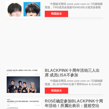
MC席位
中国娱乐网讯 www yule com cn 7日据独家
报道，TWS成员金道勋与AND2BLE成员金奎彬
将于8月离开《音乐中心》MC的位置。 金道
韩国娱乐
勋与金奎彬于去年3月与H2H A-NA一起被选为
《音乐中心》MC，约1
BLACKPINK十周年活动三人出
席 成员LISA不参加
中国娱乐网讯 www yule com cn 7日据独家
报道，BLACKPINK出道十周年Meet & Greet活
动将由智秀、ROS&Eacute;、JENNIE出席，
韩国娱乐
LISA将缺席。 此前BLACKPINK所属社YG并
未为组合出道十周年做
ROSÉ确定参加BLACKPINK十周
年活动！所属社表示：提前空出