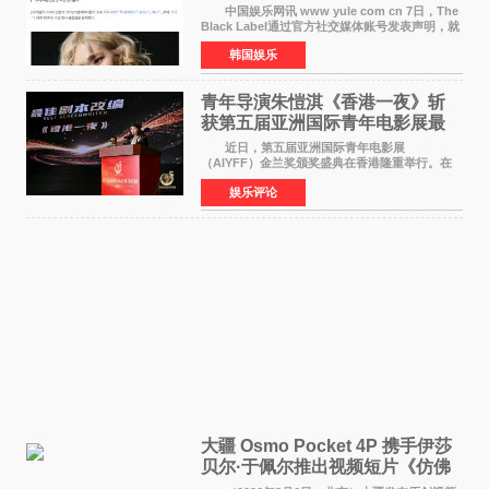
了时间
中国娱乐网讯 www yule com cn 7日，The
Black Label通过官方社交媒体账号发表声明，就
近期网络上关于ROS&Eacute;个人行程及是否参
韩国娱乐
加BLACKPINK出道纪念活动的种种猜测作出正
式回应。 Th
青年导演朱愷淇《香港一夜》斩
获第五届亚洲国际青年电影展最
佳剧本改编奖
近日，第五届亚洲国际青年电影展
（AIYFF）金兰奖颁奖盛典在香港隆重举行。在
这场汇聚数百位海内外电影人、文化界人士及媒
娱乐评论
体代表的亚洲青年影视盛会上，香港本土电影
《香港一夜》（Dawn in Ho
大疆 Osmo Pocket 4P 携手伊莎
贝尔·于佩尔推出视频短片《仿佛
相识》